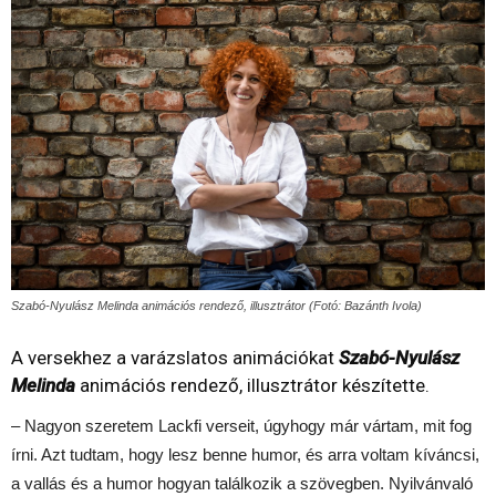
Szabó-Nyulász Melinda animációs rendező, illusztrátor (Fotó: Bazánth Ivola)
A versekhez a varázslatos animációkat
Szabó-Nyulász
Melinda
animációs rendező, illusztrátor készítette.
– Nagyon szeretem Lackfi verseit, úgyhogy már vártam, mit fog
írni. Azt tudtam, hogy lesz benne humor, és arra voltam kíváncsi,
a vallás és a humor hogyan találkozik a szövegben. Nyilvánvaló