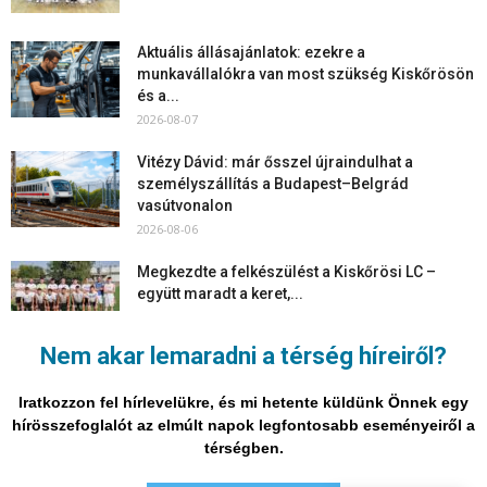
Aktuális állásajánlatok: ezekre a
munkavállalókra van most szükség Kiskőrösön
és a...
2026-08-07
Vitézy Dávid: már ősszel újraindulhat a
személyszállítás a Budapest–Belgrád
vasútvonalon
2026-08-06
Megkezdte a felkészülést a Kiskőrösi LC –
együtt maradt a keret,...
2026-08-06
Nem akar lemaradni a térség híreiről?
Mi történik Európa felett? Ezért nem tud
szabadulni a kontinens a...
Iratkozzon fel hírlevelükre, és mi hetente küldünk Önnek egy
2026-08-05
hírösszefoglalót az elmúlt napok legfontosabb eseményeiről a
térségben.