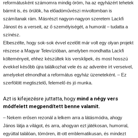
reformátusként számomra mindig öröm, ha az egyházért tehetek
bármit is, és örülök, ha előadóművészi mivoltomban is
számítanak rám. Másrészt nagyon-nagyon szeretem Lackfi
Jánost és a verseit, az ő személyiségét, a humorát – tudatta a
színész.
Elbeszélte, hogy sok-sok évvel ezelőtt már volt egy olyan projekt
részese a Magyar Televízióban, amelyben mondhatta Lackfi
költeményeit, ehhez készültek kis versklipek, és most hosszú
évekkel később újra találkozhat vele és az adventre írt verseivel,
amelyeket elmondhat a református egyház üzeneteként. – Ez
szerfölött megtisztelő, felemelő és jó munka.
Azt is kifejezésre juttatta, hogy
mind a négy vers
módfelett megpendített benne valamit.
– Nekem erősen rezonál a lelkem arra a látásmódra, ahogy
János látja a világot, és arra, ahogyan ezt játékosan, humorral,
egyúttal találóan, tömören, itt-ott emblematikusan, és mindezt