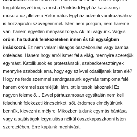
forgatókönyvét írni, s most a Pünkösdi Egyház karácsonyi
műsorához, illetve a Református Egyház adventi várakozásához
is hozzájárulni szövegeimmel. Isten nem poligám, nem háreme
van, hanem egyetlen menyasszonya. Aki mi vagyunk. Vagyis
öröm, ha tudunk felekezeteken innen és túl egységben
imádkozni.
Ez nem valami álságos összeborulás vagy bamba
önfeladás. Hanem hogy arról ismer fel a világ, mennyire szeretjük
egymást. Katolikusok és protestánsok, szabadkeresztények
mennyire szabadok arra, hogy egy szívvel odaálljanak Isten elé?
Hogy ne ferde szemmel sandítgassunk egymás temploma felé,
hanem örömmel szemléljük, lám, ott is tesók lakoznak! Ez
nagyon felemelő… Evvel párhuzamosan egyáltalán nem kell
feladnunk felekezeti kincseinket, sőt, érdemes elmélyülnünk
bennük, kievezni a mélyre. Miközben tudunk egymás bántása
vagy a sajátságok legyalulása nélkül összekapaszkodni Isten
szeretetében. Erre kaptunk meghívást.