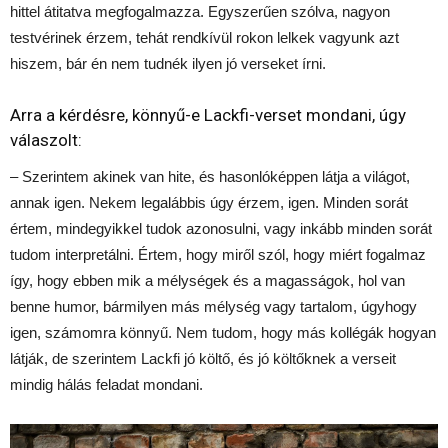
hittel átitatva megfogalmazza. Egyszerűen szólva, nagyon
testvérinek érzem, tehát rendkívül rokon lelkek vagyunk azt
hiszem, bár én nem tudnék ilyen jó verseket írni.
Arra a kérdésre, könnyű-e Lackfi-verset mondani, úgy
válaszolt:
– Szerintem akinek van hite, és hasonlóképpen látja a világot,
annak igen. Nekem legalábbis úgy érzem, igen. Minden sorát
értem, mindegyikkel tudok azonosulni, vagy inkább minden sorát
tudom interpretálni. Értem, hogy miről szól, hogy miért fogalmaz
így, hogy ebben mik a mélységek és a magasságok, hol van
benne humor, bármilyen más mélység vagy tartalom, úgyhogy
igen, számomra könnyű. Nem tudom, hogy más kollégák hogyan
látják, de szerintem Lackfi jó költő, és jó költőknek a verseit
mindig hálás feladat mondani.