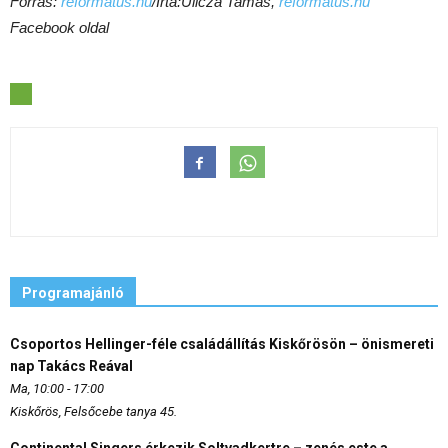
Forrás:
reformatus.hu
/Írta:
Ulicza Tamás
,
reformatus.hu
Facebook oldal
Programajánló
Csoportos Hellinger-féle családállítás Kiskőrösön – önismereti
nap Takács Reával
Ma, 10:00 - 17:00
Kiskőrös, Felsőcebe tanya 45.
Continental Singers érkezik Soltvadkertre – zenés este a