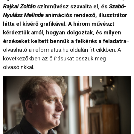
Rajkai Zoltán
színművész szavalta el, és
Szabó-
Nyulász Melinda
animációs rendező, illusztrátor
látta el kísérő grafikával. A három művészt
kérdeztük arról, hogyan dolgoztak, és milyen
érzéseket keltett bennük a felkérés a feladatra
–
olvasható a
reformatus.hu
oldalán írt cikkben. A
következőkben az ő írásukat osszuk meg
olvasóinkkal.