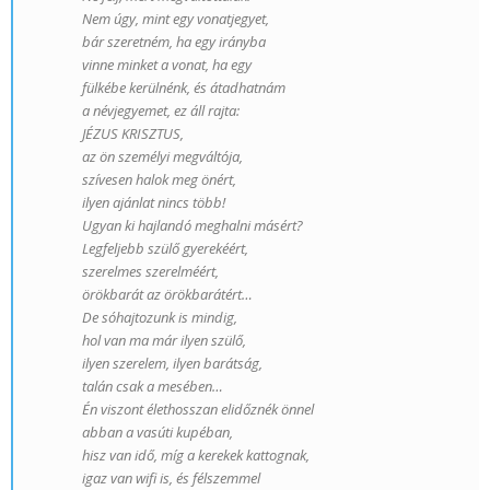
Nem úgy, mint egy vonatjegyet,
bár szeretném, ha egy irányba
vinne minket a vonat, ha egy
fülkébe kerülnénk, és átadhatnám
a névjegyemet, ez áll rajta:
JÉZUS KRISZTUS,
az ön személyi megváltója,
szívesen halok meg önért,
ilyen ajánlat nincs több!
Ugyan ki hajlandó meghalni másért?
Legfeljebb szülő gyerekéért,
szerelmes szerelméért,
örökbarát az örökbarátért…
De sóhajtozunk is mindig,
hol van ma már ilyen szülő,
ilyen szerelem, ilyen barátság,
talán csak a mesében…
Én viszont élethosszan elidőznék önnel
abban a vasúti kupéban,
hisz van idő, míg a kerekek kattognak,
igaz van wifi is, és félszemmel