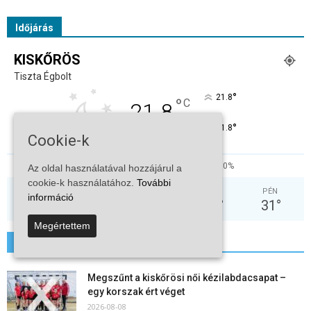
Időjárás
KISKŐRÖS
Tiszta Égbolt
°
21.8
°
C
21.8
°
21.8
Cookie-k
48%
3.3kmh
0%
Az oldal használatával hozzájárul a
cookie-k használatához.
További
HÉT
KED
SZE
CSÜ
PÉN
információ
37
°
38
°
30
°
31
°
31
°
Megértettem
További hírek
Megszűnt a kiskőrösi női kézilabdacsapat –
egy korszak ért véget
2026-08-08