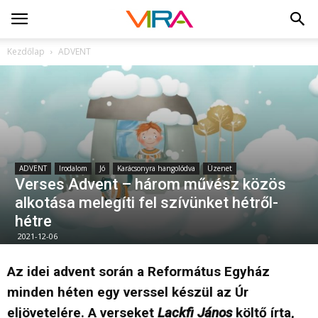
Kezdőlap
ADVENT
ADVENT
Irodalom
Jó
Karácsonyra hangolódva
Üzenet
Verses Advent – három művész közös
alkotása melegíti fel szívünket hétről-
hétre
2021-12-06
Az idei advent során a Református Egyház
minden héten egy verssel készül az Úr
eljövetelére. A verseket
Lackfi János
költő írta,