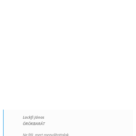
Lackfi János
ÖRÖKBARÁT
Ne félj, mert megváltottalak.