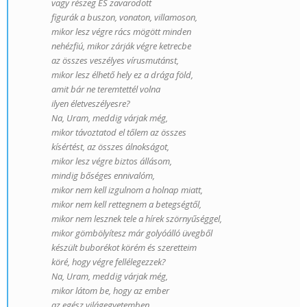
vagy részeg ÉS zavarodott
figurák a buszon, vonaton, villamoson,
mikor lesz végre rács mögött minden
nehézfiú, mikor zárják végre ketrecbe
az összes veszélyes vírusmutánst,
mikor lesz élhető hely ez a drága föld,
amit bár ne teremtettél volna
ilyen életveszélyesre?
Na, Uram, meddig várjak még,
mikor távoztatod el tőlem az összes
kísértést, az összes álnokságot,
mikor lesz végre biztos állásom,
mindig bőséges ennivalóm,
mikor nem kell izgulnom a holnap miatt,
mikor nem kell rettegnem a betegségtől,
mikor nem lesznek tele a hírek szörnyűséggel,
mikor gömbölyítesz már golyóálló üvegből
készült buborékot körém és szeretteim
köré, hogy végre fellélegezzek?
Na, Uram, meddig várjak még,
mikor látom be, hogy az ember
az egész világegyetemben