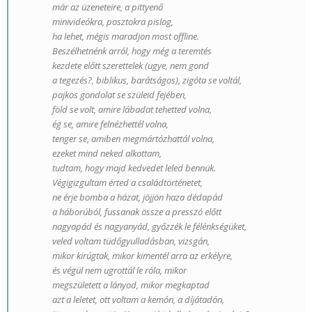
már az üzeneteire, a pittyenő
minivideókra, posztokra pislog,
ha lehet, mégis maradjon most offline.
Beszélhetnénk arról, hogy még a teremtés
kezdete előtt szerettelek (ugye, nem gond
a tegezés?, biblikus, barátságos), zigóta se voltál,
pajkos gondolat se szüleid fejében,
föld se volt, amire lábadat tehetted volna,
ég se, amire felnézhettél volna,
tenger se, amiben megmártózhattál volna,
ezeket mind neked alkottam,
tudtam, hogy majd kedvedet leled bennük.
Végigizgultam érted a családtörténetet,
ne érje bomba a házat, jöjjön haza dédapád
a háborúból, fussanak össze a presszó előtt
nagyapád és nagyanyád, győzzék le félénkségüket,
veled voltam tüdőgyulladásban, vizsgán,
mikor kirúgtak, mikor kimentél arra az erkélyre,
és végül nem ugrottál le róla, mikor
megszületett a lányod, mikor megkaptad
azt a leletet, ott voltam a kemón, a díjátadón,