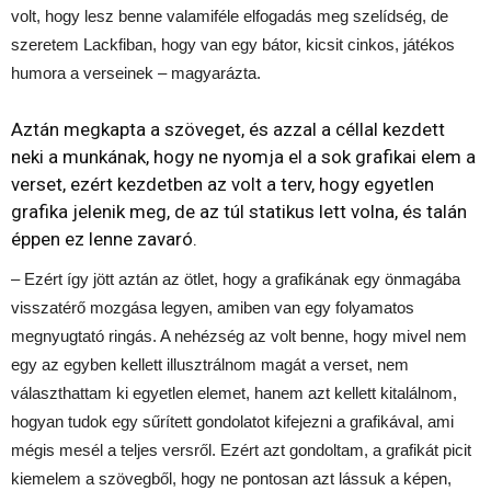
volt, hogy lesz benne valamiféle elfogadás meg szelídség, de
szeretem Lackfiban, hogy van egy bátor, kicsit cinkos, játékos
humora a verseinek – magyarázta.
Aztán megkapta a szöveget, és azzal a céllal kezdett
neki a munkának, hogy ne nyomja el a sok grafikai elem a
verset, ezért kezdetben az volt a terv, hogy egyetlen
grafika jelenik meg, de az túl statikus lett volna, és talán
éppen ez lenne zavaró.
– Ezért így jött aztán az ötlet, hogy a grafikának egy önmagába
visszatérő mozgása legyen, amiben van egy folyamatos
megnyugtató ringás. A nehézség az volt benne, hogy mivel nem
egy az egyben kellett illusztrálnom magát a verset, nem
választhattam ki egyetlen elemet, hanem azt kellett kitalálnom,
hogyan tudok egy sűrített gondolatot kifejezni a grafikával, ami
mégis mesél a teljes versről. Ezért azt gondoltam, a grafikát picit
kiemelem a szövegből, hogy ne pontosan azt lássuk a képen,