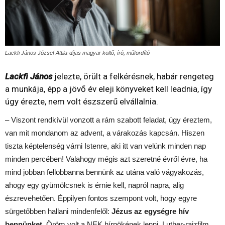
Lackfi János József Attila-díjas magyar költő, író, műfordító
Lackfi János
jelezte, örült a felkérésnek, habár rengeteg
a munkája, épp a jövő év eleji könyveket kell leadnia, így
úgy érezte, nem volt észszerű elvállalnia.
– Viszont rendkívül vonzott a rám szabott feladat, úgy éreztem,
van mit mondanom az advent, a várakozás kapcsán. Hiszen
tiszta képtelenség várni Istenre, aki itt van velünk minden nap
minden percében! Valahogy mégis azt szeretné évről évre, ha
mind jobban fellobbanna bennünk az utána való vágyakozás,
ahogy egy gyümölcsnek is érnie kell, napról napra, alig
észrevehetően. Éppilyen fontos szempont volt, hogy egyre
sürgetőbben hallani mindenfelől:
Jézus az egységre hív
bennünket.
Öröm volt a NEK hírnökének lenni, Luther-rajzfilm