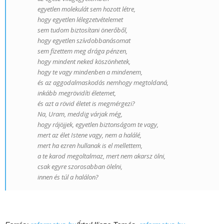
egyetlen molekulát sem hozott létre,
hogy egyetlen lélegzetvételemet
sem tudom biztosítani önerőből,
hogy egyetlen szívdobbanásomat
sem fizettem meg drága pénzen,
hogy mindent neked köszönhetek,
hogy te vagy mindenben a mindenem,
és az aggodalmaskodás nemhogy megtoldaná,
inkább megrövidíti életemet,
és azt a rövid életet is megmérgezi?
Na, Uram, meddig várjak még,
hogy rájöjjek, egyetlen biztonságom te vagy,
mert az élet Istene vagy, nem a halálé,
mert ha ezren hullanak is el mellettem,
a te karod megoltalmaz, mert nem akarsz ölni,
csak egyre szorosabban ölelni,
innen és túl a halálon?