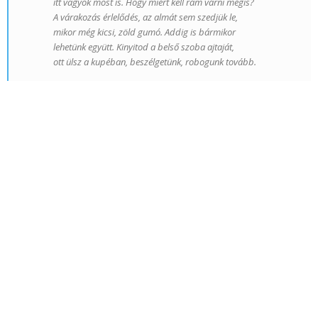
itt vagyok most is. Hogy miért kell rám várni mégis?
A várakozás érlelődés, az almát sem szedjük le,
mikor még kicsi, zöld gumó. Addig is bármikor
lehetünk együtt. Kinyitod a belső szoba ajtaját,
ott ülsz a kupéban, beszélgetünk, robogunk tovább.