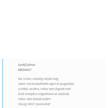
Lackfi János
MEDDIG?
Na, Uram, meddig várjak még,
mikor merészkedhetek végre ki nyugodtan
a békés utcákra, mikor nem fognak már
őrült módjára száguldozni az autósok,
mikor nem kötnek belém
részeg VAGY zavarodott