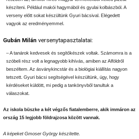
készíteni. Például makói hagymából és gyulai kolbászból. A
verseny előtt sokat készültünk Gyuri bácsival. Elégedett
vagyok az eredményemmel.
Gubán Milán
versenytapasztalatai:
– A tanárok kedvesek és segítőkészek voltak. Számomra is a
szóbeli rész volt a legnagyobb kihívás, amiben az Alföldről
beszéltem. Az ásványkincstár és a biológiai kiállítás nagyon
tetszett. Gyuri bácsi segítségével készültünk, úgy, hogy
kérdéseket küldött, mi pedig a tankönyvből tanultuk a
válaszokat.
Az iskola büszke a két végzős fiatalemberre, akik immáron az
ország 15 legjobb földrajzosa között vannak.
A képeket Gmoser György készítette.