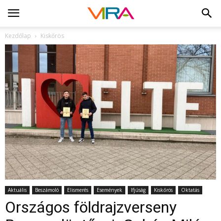
Kezdőlap
Kiskőrös
Aktuális
Beszámoló
Elismerés
Események
Ifjúság
Kiskőrös
Oktatás
Országos földrajzverseny