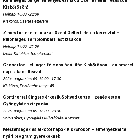
Különleges burgerélmények várnak a Cserfes Grill Teraszon
Kiskőrösön!
Holnap, 16:00 - 22:00
Kiskőrös, Cserfes étterem
Zenés történelmi utazás Szent Gellért életén keresztül –
különleges Templomkerti est Izsákon
Holnap, 19:00 - 21:00
Izsák, Katolikus templomkert
Csoportos Hellinger-féle családállítás Kiskőrösön – önismereti
nap Takács Reával
2026. augusztus 09. 10:00 - 17:00
Kiskőrös, Felsőcebe tanya 45.
Continental Singers érkezik Soltvadkertre – zenés este a
Gyöngyház színpadán
2026. augusztus 09. 18:00 - 20:00
Soltvadkert, Gyöngyház Művelődési Központ
Mesterségek és alkotói napok Kiskőrösön – élményekkel teli
nyári program gyerekeknek