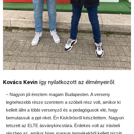
Kovács Kevin
így nyilatkozott az élményeiről:
– Nagyon jól éreztem magam Budapesten. A verseny
legnehezebb része szerintem a szóbeli rész volt, amikor ki
kellett állni a többi versenyző és a pedagógusok elé, hogy
bemutassuk a ppt-nket. Én Kiskőrösről készítettem. Nagyon
tetszett az ELTE ásványkincstára. Érdekes volt az írásbeli
részben az, amikor híres magyar termékekből kellett pizzát