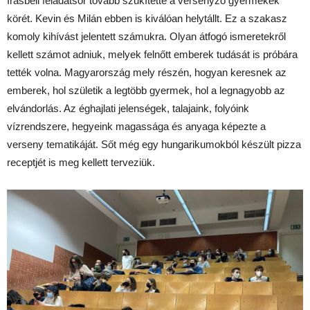
írásbeli feladatsor tovább szűkítette a versenyző gyermekek
körét. Kevin és Milán ebben is kiválóan helytállt. Ez a szakasz
komoly kihívást jelentett számukra. Olyan átfogó ismeretekről
kellett számot adniuk, melyek felnőtt emberek tudását is próbára
tették volna. Magyarország mely részén, hogyan keresnek az
emberek, hol születik a legtöbb gyermek, hol a legnagyobb az
elvándorlás. Az éghajlati jelenségek, talajaink, folyóink
vízrendszere, hegyeink magassága és anyaga képezte a
verseny tematikáját. Sőt még egy hungarikumokból készült pizza
receptjét is meg kellett terveziük.