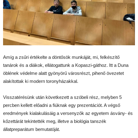
Amíg a zsűri értékelte a döntősök munkáját, mi, felkészítő
tanárok és a diákok, ellátogattunk a Kopaszi-gáthoz. Itt a Duna
öblének védelme alatt gyönyörű városrészt, pihenő övezetet
alakítottak ki modern toronyházakkal.
Visszatérésünk után következett a szóbeli rész, melyben 5
percben kellett előadni a fiúknak egy prezentációt. A végső
eredmények kialakulásáig a versenyzők az egyetem ásvány- és
kőzettárát tekintették meg, illetve a biológia tanszék
állatpreparátum bemutatóját.