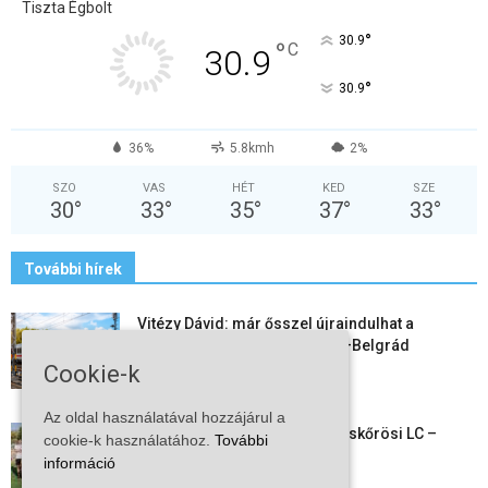
Tiszta Égbolt
°
30.9
°
C
30.9
°
30.9
36%
5.8kmh
2%
SZO
VAS
HÉT
KED
SZE
30
°
33
°
35
°
37
°
33
°
További hírek
Vitézy Dávid: már ősszel újraindulhat a
személyszállítás a Budapest–Belgrád
vasútvonalon
Cookie-k
2026-08-06
Az oldal használatával hozzájárul a
Megkezdte a felkészülést a Kiskőrösi LC –
cookie-k használatához.
További
együtt maradt a keret,...
információ
2026-08-06