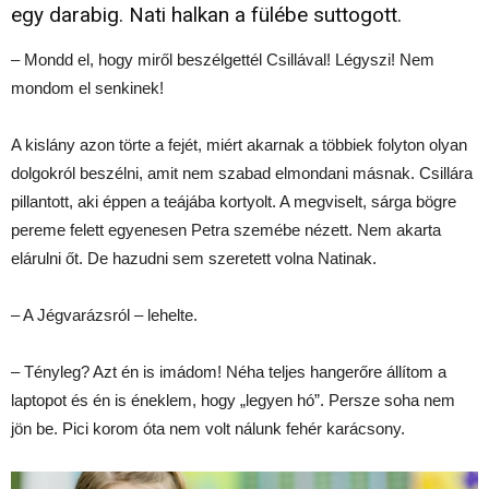
egy darabig. Nati halkan a fülébe suttogott.
– Mondd el, hogy miről beszélgettél Csillával! Légyszi! Nem
mondom el senkinek!
A kislány azon törte a fejét, miért akarnak a többiek folyton olyan
dolgokról beszélni, amit nem szabad elmondani másnak. Csillára
pillantott, aki éppen a teájába kortyolt. A megviselt, sárga bögre
pereme felett egyenesen Petra szemébe nézett. Nem akarta
elárulni őt. De hazudni sem szeretett volna Natinak.
– A Jégvarázsról – lehelte.
– Tényleg? Azt én is imádom! Néha teljes hangerőre állítom a
laptopot és én is éneklem, hogy „legyen hó”. Persze soha nem
jön be. Pici korom óta nem volt nálunk fehér karácsony.