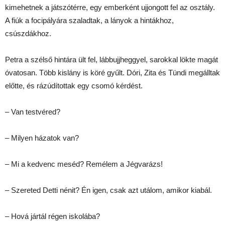
kimehetnek a játszótérre, egy emberként ujjongott fel az osztály.
A fiúk a focipályára szaladtak, a lányok a hintákhoz,
csúszdákhoz.
Petra a szélső hintára ült fel, lábbujjheggyel, sarokkal lökte magát
óvatosan. Több kislány is köré gyűlt. Dóri, Zita és Tündi megálltak
előtte, és rázúdítottak egy csomó kérdést.
– Van testvéred?
– Milyen házatok van?
– Mi a kedvenc meséd? Remélem a Jégvarázs!
– Szereted Detti nénit? Én igen, csak azt utálom, amikor kiabál.
– Hová jártál régen iskolába?