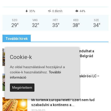
35%
0.8kmh
44%
SZO
VAS
HÉT
KED
SZE
29
°
32
°
35
°
38
°
34
°
További hírek
Vitézy Dávid: már ősszel újraindulhat a
személyszállítás a Budapest–Belgrád
Cookie-k
vasútvonalon
2026-08-06
Az oldal használatával hozzájárul a
cookie-k használatához.
További
Megkezdte a felkészülést a Kiskőrösi LC –
információ
együtt maradt a keret,...
2026-08-06
Megértettem
Mi történik Európa felett? Ezért nem tud
szabadulni a kontinens a...
2026-08-05