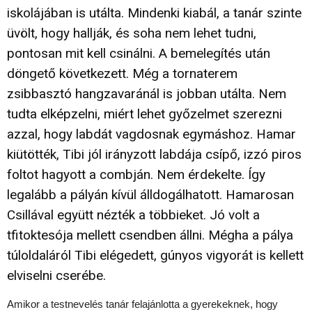
iskolájában is utálta. Mindenki kiabál, a tanár szinte
üvölt, hogy hallják, és soha nem lehet tudni,
pontosan mit kell csinálni. A bemelegítés után
döngető következett. Még a tornaterem
zsibbasztó hangzavaránál is jobban utálta. Nem
tudta elképzelni, miért lehet győzelmet szerezni
azzal, hogy labdát vagdosnak egymáshoz. Hamar
kiütötték, Tibi jól irányzott labdája csípő, izzó piros
foltot hagyott a combján. Nem érdekelte. Így
legalább a pályán kívül álldogálhatott. Hamarosan
Csillával együtt nézték a többieket. Jó volt a
tfitoktesója mellett csendben állni. Mégha a pálya
túloldaláról Tibi elégedett, gúnyos vigyorát is kellett
elviselni cserébe.
Amikor a testnevelés tanár felajánlotta a gyerekeknek, hogy