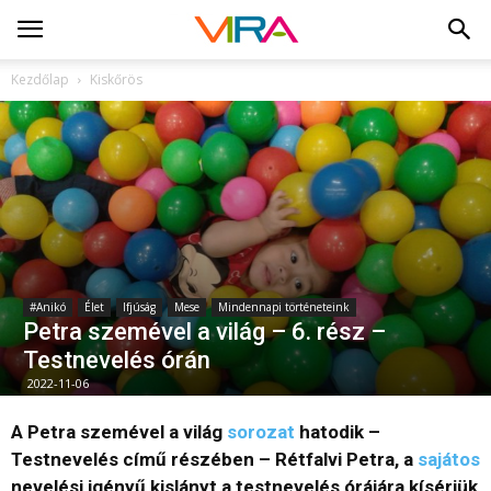
Kezdőlap
Kiskőrös
#Anikó
Élet
Ifjúság
Mese
Mindennapi történeteink
Petra szemével a világ – 6. rész –
Testnevelés órán
2022-11-06
A Petra szemével a világ
sorozat
hatodik –
Testnevelés című részében – Rétfalvi Petra, a
sajátos
nevelési igényű kislányt a testnevelés órájára kísérjük