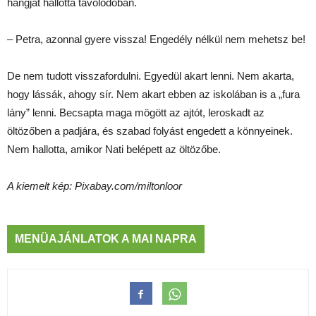
hangját hallotta távolodóban.
– Petra, azonnal gyere vissza! Engedély nélkül nem mehetsz be!
De nem tudott visszafordulni. Egyedül akart lenni. Nem akarta,
hogy lássák, ahogy sír. Nem akart ebben az iskolában is a „fura
lány” lenni. Becsapta maga mögött az ajtót, leroskadt az
öltözőben a padjára, és szabad folyást engedett a könnyeinek.
Nem hallotta, amikor Nati belépett az öltözőbe.
A kiemelt kép: Pixabay.com/miltonloor
MENÜAJÁNLATOK A MAI NAPRA