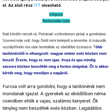
el. Az első rész
ITT
olvasható.
6.fejezet
Testnevelés órán
Nati kérdőn nézett rá. Petrának szélsebesen jártak a gondolatai.
Szerencséje volt, hogy Detti néni belépett a terembe. A második
osztályfőnöki óra után lesétáltak az ebédlőbe tízóraizni. T
öbb
tanítónénitől is elhangzott: magyar ember evés közben nem
beszél. Érezte, hogy ez nem igaz. Anya és apa mindig
vacsora közben beszélték meg a fontos dolgokat. Őt is akkor
kérték meg, hogy meséljen a napjáról.
Furcsa volt arra gondolni, hogy a tanítónénik nem
mondanak igazat. A gyerekek az ebédlőben néma
csendben ették a vajas, szalámis kenyeret. Ők
tényleg nem beszéltek evés közben. Legalábbis