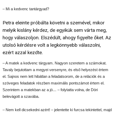
– Mi a kedvenc tantárgyad?
Petra eleinte próbálta követni a szemével, mikor
melyik kislány kérdez, de egyikük sem várta meg,
hogy válaszoljon. Elszédült, ahogy figyelte őket. Az
utolsó kérdésre volt a legkönnyebb válaszolni,
ezért azzal kezdte.
– A matek a kedvenc tárgyam. Nagyon szeretem a számokat.
Tavaly bejutottam a megyei versenyre, és első helyezést értem
el. Sajnos nem lett hibátlan a feladatsorom, de a relációk és a
szöveges feladatok részben maximális pontszámot értem el.
Szerintem a matekban az a jó… – folytatta volna, de Dóri
belevágott a szavába.
– Nem kell dicsekedni azért! – jelentette ki furcsa tekintettel, majd