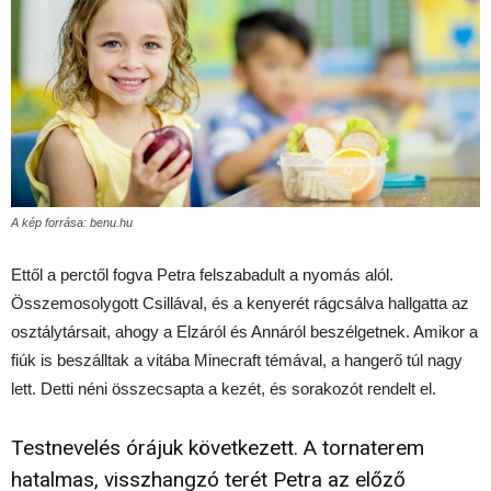
A kép forrása: benu.hu
Ettől a perctől fogva Petra felszabadult a nyomás alól.
Összemosolygott Csillával, és a kenyerét rágcsálva hallgatta az
osztálytársait, ahogy a Elzáról és Annáról beszélgetnek. Amikor a
fiúk is beszálltak a vitába Minecraft témával, a hangerő túl nagy
lett. Detti néni összecsapta a kezét, és sorakozót rendelt el.
Testnevelés órájuk következett. A tornaterem
hatalmas, visszhangzó terét Petra az előző