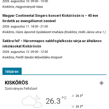
2026. augusztus 10. 09:00 - 15:00
Kiskőrös, Hagyományok Háza
Magyar Continental Singers koncert Kiskőrösön is – 40 éve
hirdetik az evangéliumot zenével
2026. augusztus 11. 18:00 - 21:00
Kiskőrös, Oázis Apostoli Gyülekezet imaháza (Kiskőrös, Holló János utca 1.)
Sakkra fel! – Háromnapos sakkfoglalkozás várja az általános
iskolásokat Kiskőrösön
2026. augusztus 12. 09:00 - 12:00
Kiskőrös, Petőfi Sándor Művelődési Központ
Időjárás
KISKŐRÖS
Szórványos Felhőzet
°
26.3
°
C
26.3
°
26.3