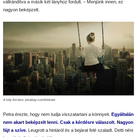
vállrándítva a másik két lányhoz fordult. – Menjünk innen, ez
nagyon beképzelt.
A kép forrása: pixabay.com/kinkate
Petra érezte, hogy nem tudja visszatartani a könnyeit.
Egyáltalán
nem akart beképzelt lenni. Csak a kérdésre válaszolt. Nagyon
fájt a szíve.
Leugrott a hintáról és a bejárat felé szaladt. Detti néni