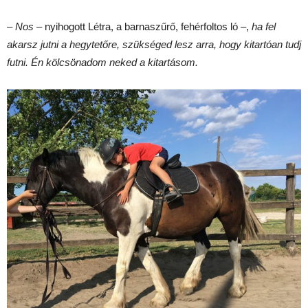
–
Nos
– nyihogott Létra, a barnaszűrő, fehérfoltos ló –,
ha fel
akarsz jutni a hegytetőre, szükséged lesz arra, hogy kitartóan tudj
futni. Én kölcsönadom neked a kitartásom.