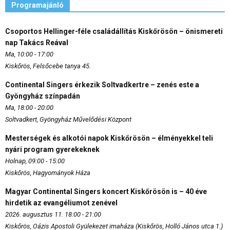
Programajánló
Csoportos Hellinger-féle családállítás Kiskőrösön – önismereti
nap Takács Reával
Ma, 10:00 - 17:00
Kiskőrös, Felsőcebe tanya 45.
Continental Singers érkezik Soltvadkertre – zenés este a
Gyöngyház színpadán
Ma, 18:00 - 20:00
Soltvadkert, Gyöngyház Művelődési Központ
Mesterségek és alkotói napok Kiskőrösön – élményekkel teli
nyári program gyerekeknek
Holnap, 09:00 - 15:00
Kiskőrös, Hagyományok Háza
Magyar Continental Singers koncert Kiskőrösön is – 40 éve
hirdetik az evangéliumot zenével
2026. augusztus 11. 18:00 - 21:00
Kiskőrös, Oázis Apostoli Gyülekezet imaháza (Kiskőrös, Holló János utca 1.)