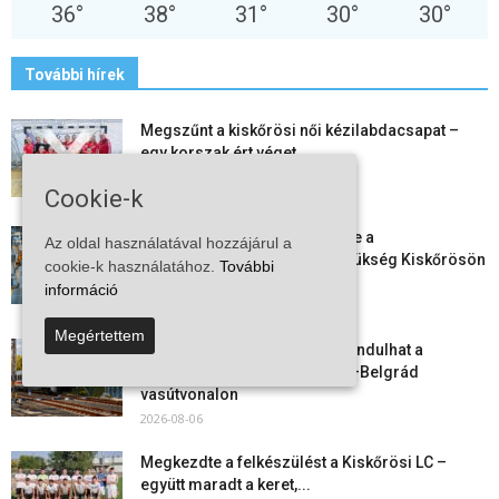
36
°
38
°
31
°
30
°
30
°
További hírek
Megszűnt a kiskőrösi női kézilabdacsapat –
egy korszak ért véget
2026-08-08
Cookie-k
Aktuális állásajánlatok: ezekre a
Az oldal használatával hozzájárul a
munkavállalókra van most szükség Kiskőrösön
cookie-k használatához.
További
és a...
információ
2026-08-07
Megértettem
Vitézy Dávid: már ősszel újraindulhat a
személyszállítás a Budapest–Belgrád
vasútvonalon
2026-08-06
Megkezdte a felkészülést a Kiskőrösi LC –
együtt maradt a keret,...