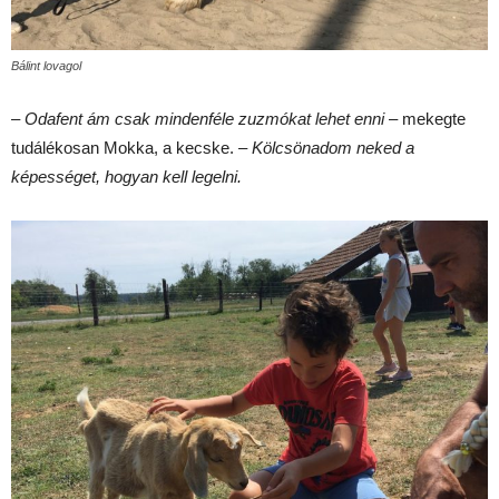
Bálint lovagol
–
Odafent ám csak mindenféle zuzmókat lehet enni
– mekegte
tudálékosan Mokka, a kecske. –
Kölcsönadom neked a
képességet, hogyan kell legelni.