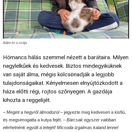
Bálint és a cicája
Hómancs hálás szemmel nézett a barátaira. Milyen
nagylelkűek és kedvesek. Biztos mindegyiküknek
van saját álma, mégis kölcsönadják a legjobb
tulajdonságaikat. Kényelmesen elnyújtózkodott a
háza előtti régi, rojtos szőnyegen. A gazdája
kihozta a reggelijét.
–
Megint a hegyről álmodozol
– jegyezte meg kedvesen a kisfiú,
és megsimogatta a kutya fejét. –
Bárcsak egyszer valóban
elérhetnénk együtt a tetejét! Micsoda izgalmas kaland lenne!