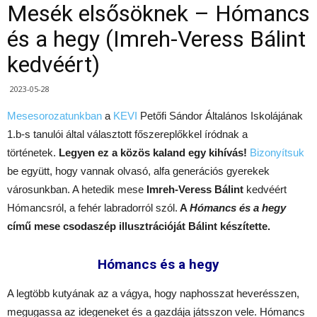
Mesék elsősöknek – Hómancs
és a hegy (Imreh-Veress Bálint
kedvéért)
2023-05-28
Mesesorozatunkban
a
KEVI
Petőfi Sándor Általános Iskolájának
1.b-s tanulói által választott főszereplőkkel íródnak a
történetek.
Legyen ez a közös kaland egy kihívás!
Bizonyítsuk
be együtt, hogy vannak olvasó, alfa generációs gyerekek
városunkban. A hetedik mese
Imreh-Veress Bálint
kedvéért
Hómancsról, a fehér labradorról szól.
A
Hómancs és a hegy
című mese csodaszép illusztrációját Bálint készítette.
Hómancs és a hegy
A legtöbb kutyának az a vágya, hogy naphosszat heverésszen,
megugassa az idegeneket és a gazdája játsszon vele. Hómancs