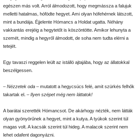
egészen más volt. Arról álmodozott, hogy megmássza a falujuk
melletti hatalmas, hófödte hegyet. Ami olyan hófehérnek látszott,
mint a bundája. Éjjelente Hómancs a Holdat ugatta. Néhány
vakkantás erejéig a hegytetőt is köszöntötte. Amikor lehunyta a
szemét, mindig a hegyről álmodott, de soha nem tudta elérni a
tetejét.
Egy tavaszi reggelen leült az istálló ajtajába, hogy az állatokkal
beszélgessen.
–
Nézzetek oda
– mutatott a hegycsúcs felé, amit szürkés felhők
takartak el. –
Ilyen szépet még nem láttatok!
A barátai szerették Hómancsot. De akárhogy nézték, nem látták
olyan gyönyörűnek a hegyet, mint a kutya. A tyúkok szerint túl
magas volt. A kacsák szerint túl hideg. A malacok szerint nem
lehet odafent dagonyázni.