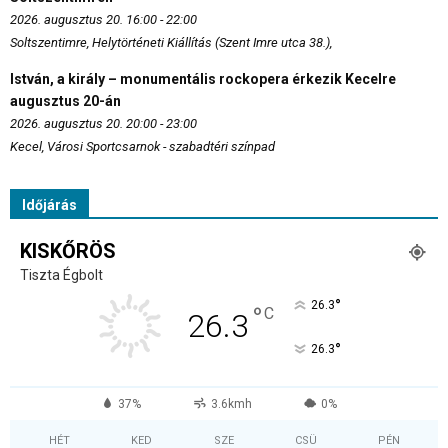
2026. augusztus 20. 16:00 - 22:00
Soltszentimre, Helytörténeti Kiállítás (Szent Imre utca 38.),
István, a király – monumentális rockopera érkezik Kecelre
augusztus 20-án
2026. augusztus 20. 20:00 - 23:00
Kecel, Városi Sportcsarnok - szabadtéri színpad
Időjárás
KISKŐRÖS
Tiszta Égbolt
°
26.3
°
C
26.3
°
26.3
37%
3.6kmh
0%
HÉT
KED
SZE
CSÜ
PÉN