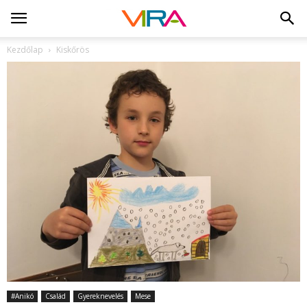
Kezdőlap
Kiskőrös
#Anikó
Család
Gyereknevelés
Mese