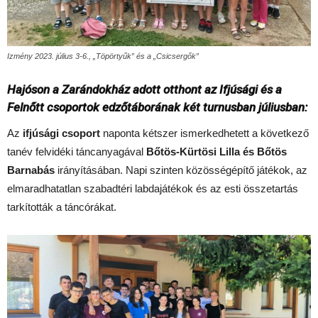
Izmény 2023. július 3-6., „Töpörtyűk” és a „Csicsergők”
Hajóson a Zarándokház adott otthont az Ifjúsági és a
Felnőtt csoportok edzőtáborának két turnusban júliusban:
Az
ifjúsági csoport
naponta kétszer ismerkedhetett a következő
tanév felvidéki táncanyagával
Bőtös-Kürtösi Lilla és Bőtös
Barnabás
irányításában. Napi szinten közösségépítő játékok, az
elmaradhatatlan szabadtéri labdajátékok és az esti összetartás
tarkították a táncórákat.