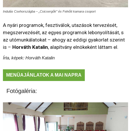
Indulás Csehországba – „Csicsergők” és Felnőtt kamara csoport
A nyári programok, fesztiválok, utazások tervezését,
megszervezését, az egyes programok lebonyolítását, s
az utómunkálatokat – ahogy az eddigi gyakorlat szerint
is –
Horváth Katalin
, alapítvány elnökeként láttam el.
Írta, képek: Horváth Katalin
MENÜAJÁNLATOK A MAI NAPRA
Fotógaléria: