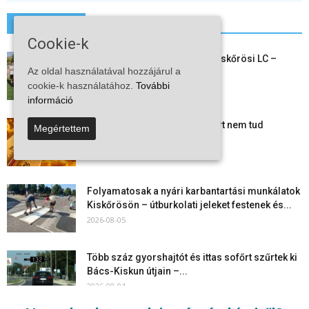
További hírek
Cookie-k
Megkezdte a felkészülést a Kiskőrösi LC –
Az oldal használatával hozzájárul a
együtt maradt a keret,...
cookie-k használatához.
További
2026-08-06
információ
Mi történik Európa felett? Ezért nem tud
Megértettem
szabadulni a kontinens a...
2026-08-05
Folyamatosak a nyári karbantartási munkálatok
Kiskőrösön – útburkolati jeleket festenek és...
2026-08-05
Több száz gyorshajtót és ittas sofőrt szűrtek ki
Bács-Kiskun útjain –...
2026-08-04