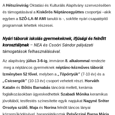
A
Hétszínvirág
Oktatási és Kulturális Alapítvány szervezésében
és támogatásával a
Kiskőrös Néptáncegyüttes
csoportjai –akik
egyben a
SZÓ-LA-M AMI
tanulói is -, sokféle nyári csapatépítő
programnak lehettek részesei.
Nyári táborok iskolás gyermekeknek, ifjúsági és felnőtt
korosztálynak
– NEA és Csoóri Sándor pályázati
támogatások felhasználásával.
Az alapítvány
július 3-6-ig
, immáron
8. alkalommal
rendezte
meg a néptáncos gyermeknek
néptánc-kézműves táborát
Izményben
52 fővel
, melyben a
„Töpörtyűk”
(7-10 év) és a
„Csicsergők”
(10-13 év) csoport vehetett részt.
Horváth
Katalin
és
Bőtös Barnabás
táncórái mellett, kerámia
foglalkozásokban ügyeskedhettek
Szabadi Mónika
keramikus
jóvoltából, testfestés színesítette egyik napjukat
Nagyné Sréter
Orsolya szülő
,
Maja
és
Norina
felnőtt táncos lányai
közreműködésével, harangjátékoztak
Pelsőcziné Barna Mária