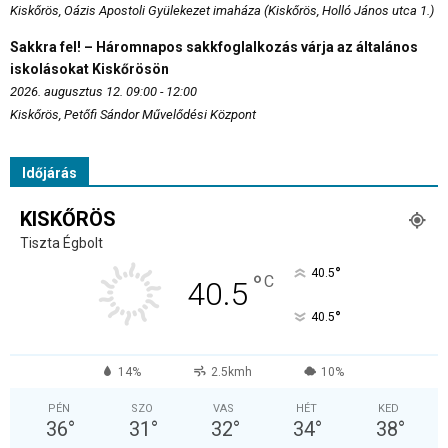
Kiskőrös, Oázis Apostoli Gyülekezet imaháza (Kiskőrös, Holló János utca 1.)
Sakkra fel! – Háromnapos sakkfoglalkozás várja az általános
iskolásokat Kiskőrösön
2026. augusztus 12. 09:00 - 12:00
Kiskőrös, Petőfi Sándor Művelődési Központ
Időjárás
KISKŐRÖS
Tiszta Égbolt
°
40.5
°
C
40.5
°
40.5
14%
2.5kmh
10%
PÉN
SZO
VAS
HÉT
KED
36
°
31
°
32
°
34
°
38
°