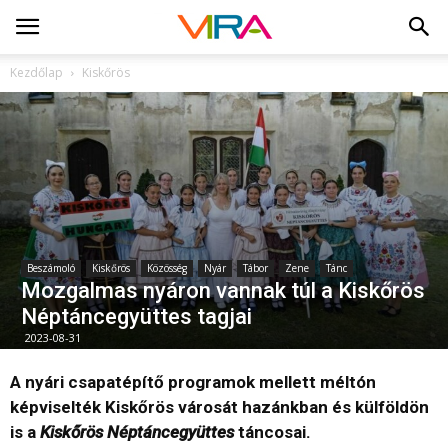
Kezdőlap
Kiskőrös
Beszámoló
Kiskőrös
Közösség
Nyár
Tábor
Zene
Tánc
Mozgalmas nyáron vannak túl a Kiskőrös
Néptáncegyüttes tagjai
2023-08-31
A nyári csapatépítő programok mellett méltón
képviselték Kiskőrös városát hazánkban és külföldön
is a
Kiskőrös Néptáncegyüttes
táncosai.