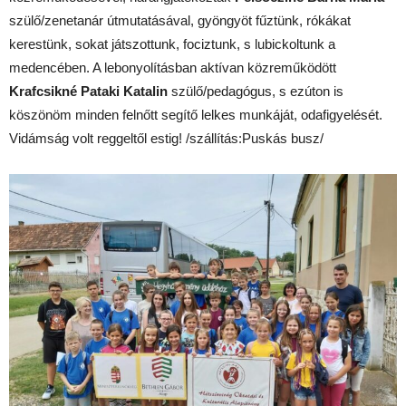
szülő/zenetanár útmutatásával, gyöngyöt fűztünk, rókákat
kerestünk, sokat játszottunk, fociztunk, s lubickoltunk a
medencében. A lebonyolításban aktívan közreműködött
Krafcsikné Pataki Katalin
szülő/pedagógus, s ezúton is
köszönöm minden felnőtt segítő lelkes munkáját, odafigyelését.
Vidámság volt reggeltől estig! /szállítás:Puskás busz/