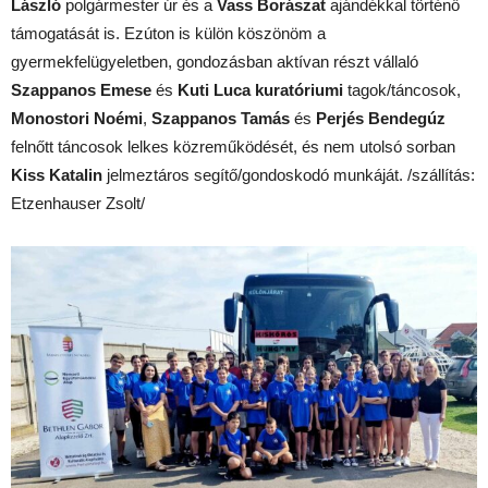
László
polgármester úr és a
Vass Borászat
ajándékkal történő
támogatását is. Ezúton is külön köszönöm a
gyermekfelügyeletben, gondozásban aktívan részt vállaló
Szappanos Emese
és
Kuti Luca kuratóriumi
tagok/táncosok,
Monostori Noémi
,
Szappanos Tamás
és
Perjés Bendegúz
felnőtt táncosok lelkes közreműködését, és nem utolsó sorban
Kiss Katalin
jelmeztáros segítő/gondoskodó munkáját. /szállítás:
Etzenhauser Zsolt/