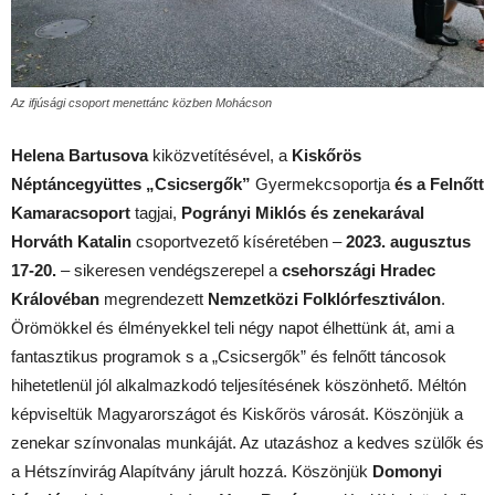
Az ifjúsági csoport menettánc közben Mohácson
Helena Bartusova
kiközvetítésével, a
Kiskőrös
Néptáncegyüttes „Csicsergők”
Gyermekcsoportja
és a Felnőtt
Kamaracsoport
tagjai,
Pogrányi Miklós és zenekarával
Horváth Katalin
csoportvezető kíséretében –
2023. augusztus
17-20.
– sikeresen vendégszerepel a
csehországi
Hradec
Královéban
megrendezett
Nemzetközi Folklórfesztiválon
.
Örömökkel és élményekkel teli négy napot élhettünk át, ami a
fantasztikus programok s a „Csicsergők” és felnőtt táncosok
hihetetlenül jól alkalmazkodó teljesítésének köszönhető. Méltón
képviseltük Magyarországot és Kiskőrös városát. Köszönjük a
zenekar színvonalas munkáját. Az utazáshoz a kedves szülők és
a Hétszínvirág Alapítvány járult hozzá. Köszönjük
Domonyi