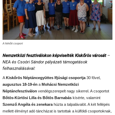
A felnőtt csoport
Nemzetközi fesztiválokon képviselték Kiskőrös városát
–
NEA és Csoóri Sándor pályázati támogatások
felhasználásával:
A
Kiskőrös Néptáncegyüttes Ifjúsági csoportja
30 fővel,
augusztus 18-19-én
a
Mohácsi Nemzetközi
Néptáncfesztiválon
vendégszerepelt nagy sikerrel. A csoportot
Bőtös-Kürtösi Lilla és Bőtös Barnabás
kísérte, valamint
Szemző Angéla és zenekara
húzta a talpalávalót. A két fellépés
mellett élményt adó táncházat is tartottak a külföldi csoportoknak,