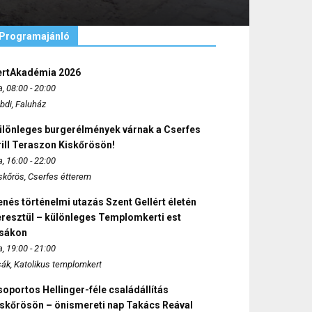
Programajánló
ertAkadémia 2026
, 08:00 - 20:00
bdi, Faluház
ülönleges burgerélmények várnak a Cserfes
ill Teraszon Kiskőrösön!
, 16:00 - 22:00
skőrös, Cserfes étterem
nés történelmi utazás Szent Gellért életén
eresztül – különleges Templomkerti est
zsákon
, 19:00 - 21:00
sák, Katolikus templomkert
oportos Hellinger-féle családállítás
iskőrösön – önismereti nap Takács Reával