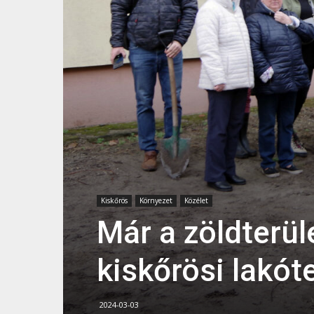
Kiskőrös
Környezet
Közélet
Már a zöldterül
kiskőrösi lakót
2024-03-03