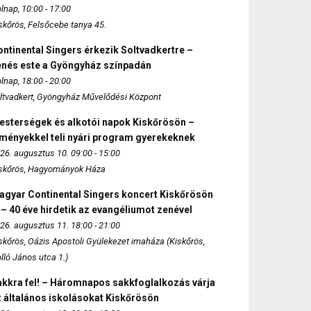
lnap, 10:00 - 17:00
skőrös, Felsőcebe tanya 45.
ntinental Singers érkezik Soltvadkertre –
enés este a Gyöngyház színpadán
lnap, 18:00 - 20:00
ltvadkert, Gyöngyház Művelődési Központ
esterségek és alkotói napok Kiskőrösön –
lményekkel teli nyári program gyerekeknek
26. augusztus 10. 09:00 - 15:00
skőrös, Hagyományok Háza
agyar Continental Singers koncert Kiskőrösön
 – 40 éve hirdetik az evangéliumot zenével
26. augusztus 11. 18:00 - 21:00
skőrös, Oázis Apostoli Gyülekezet imaháza (Kiskőrös,
lló János utca 1.)
akkra fel! – Háromnapos sakkfoglalkozás várja
 általános iskolásokat Kiskőrösön