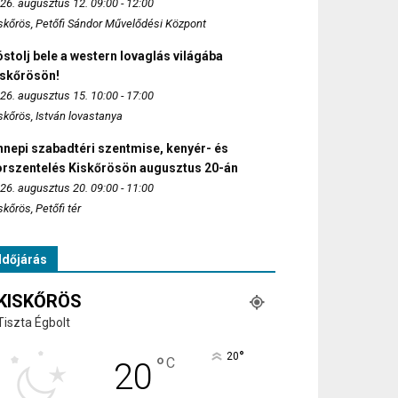
26. augusztus 12. 09:00 - 12:00
skőrös, Petőfi Sándor Művelődési Központ
stolj bele a western lovaglás világába
iskőrösön!
26. augusztus 15. 10:00 - 17:00
skőrös, István lovastanya
nepi szabadtéri szentmise, kenyér- és
orszentelés Kiskőrösön augusztus 20-án
26. augusztus 20. 09:00 - 11:00
skőrös, Petőfi tér
Időjárás
KISKŐRÖS
Tiszta Égbolt
°
20
°
C
20