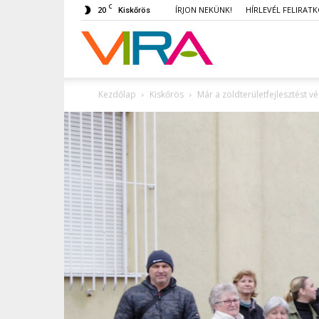
C
20
ÍRJON NEKÜNK!
HÍRLEVÉL FELIRAT
Kiskőrös
VIRA
Kezdőlap
Kiskőrös
Már a zöldterületfejlesztést vé