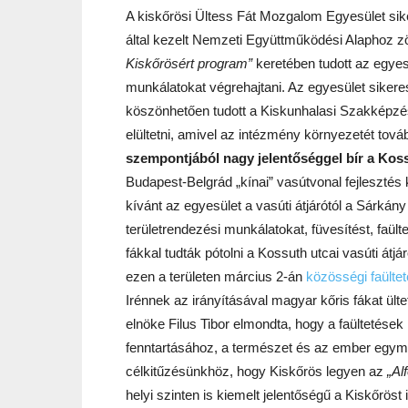
A kiskőrösi Ültess Fát Mozgalom Egyesület sike
által kezelt Nemzeti Együttműködési Alaphoz z
Kiskőrösért program”
keretében tudott az egyesü
munkálatokat végrehajtani. Az egyesület siker
köszönhetően tudott a Kiskunhalasi Szakképzé
elültetni, amivel az intézmény környezetét tová
szempontjából nagy jelentőséggel bír a Kossut
Budapest-Belgrád „kínai” vasútvonal fejlesztés 
kívánt az egyesület a vasúti átjárótól a Sárká
területrendezési munkálatokat, füvesítést, faült
fákkal tudták pótolni a Kossuth utcai vasúti át
ezen a területen március 2-án
közösségi faülte
Irénnek az irányításával magyar kőris fákat ült
elnöke Filus Tibor elmondta, hogy a faültetés
fenntartásához, a természet és az ember egymá
célkitűzésünkhöz, hogy Kiskőrös legyen az
„Alf
helyi szinten is kiemelt jelentőségű a Kiskőröst