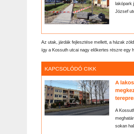
lakópark 
József utc
Az utak, járdák fejlesztése mellett, a házak zöl
így a Kossuth utcai nagy előkertes részre egy hár
KAPCSOLÓDÓ CIKK
A lakos
megkez
terepr
A Kossuth
meghatáro
sokan ha