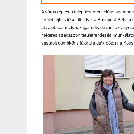
A városkép és a település megítélése szempontjá
terület fejlesztése. Itt folyik a Budapest-Belgrád
átalakítása, melyhez igazodva kívánt az egyesül
méteres szakaszon területrendezési munkálatokat
vásárolt gömbkőris fákkal tudták pótolni a Kossu