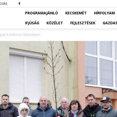
KOZÁS
PROGRAMAJÁNLÓ
KECSKEMÉT
HÍRFOLYAM
IFJÚSÁG
KÖZÉLET
FEJLESZTÉSEK
GAZDA
gzik a kiskőrösi lakótelepen