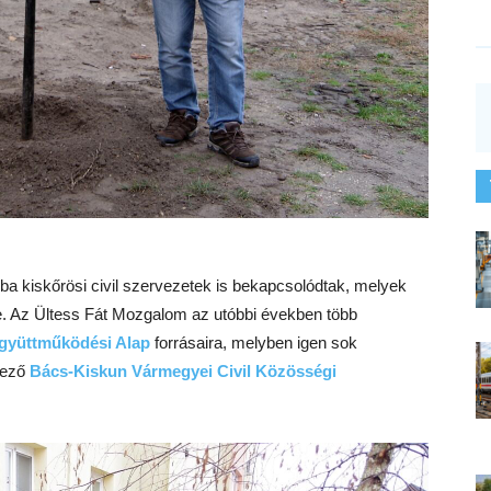
aiba kiskőrösi civil szervezetek is bekapcsolódtak, melyek
e. Az Ültess Fát Mozgalom az utóbbi években több
gyüttműködési Alap
forrásaira, melyben igen sok
lkező
Bács-Kiskun Vármegyei Civil Közösségi