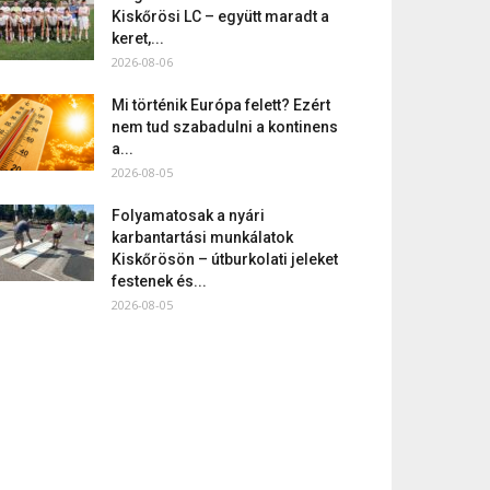
Kiskőrösi LC – együtt maradt a
keret,...
2026-08-06
Mi történik Európa felett? Ezért
nem tud szabadulni a kontinens
a...
2026-08-05
Folyamatosak a nyári
karbantartási munkálatok
Kiskőrösön – útburkolati jeleket
festenek és...
2026-08-05