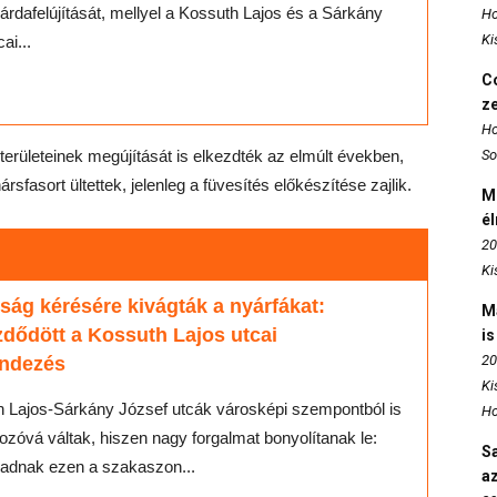
járdafelújítását, mellyel a Kossuth Lajos és a Sárkány
Ho
Ki
ai...
Co
z
Ho
dterületeinek megújítását is elkezdték az elmúlt években,
So
sfasort ültettek, jelenleg a füvesítés előkészítése zajlik.
M
é
20
Ki
ság kérésére kivágták a nyárfákat:
M
dődött a Kossuth Lajos utcai
is
20
endezés
Ki
 Lajos-Sárkány József utcák városképi szempontból is
Ho
zóvá váltak, hiszen nagy forgalmat bonyolítanak le:
S
ladnak ezen a szakaszon...
az