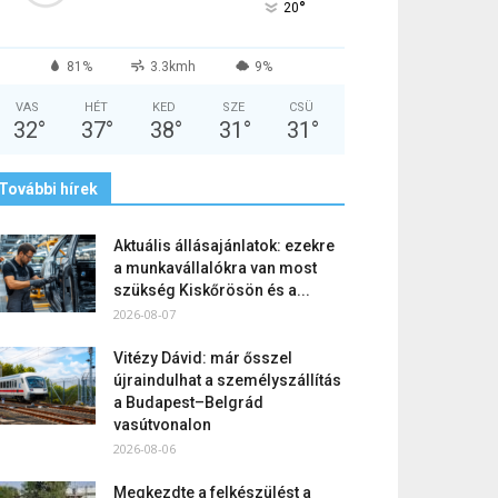
°
20
81%
3.3kmh
9%
VAS
HÉT
KED
SZE
CSÜ
32
°
37
°
38
°
31
°
31
°
További hírek
Aktuális állásajánlatok: ezekre
a munkavállalókra van most
szükség Kiskőrösön és a...
2026-08-07
Vitézy Dávid: már ősszel
újraindulhat a személyszállítás
a Budapest–Belgrád
vasútvonalon
2026-08-06
Megkezdte a felkészülést a