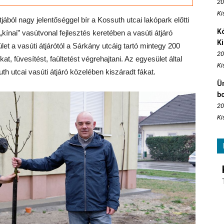
20
Ki
ból nagy jelentőséggel bír a Kossuth utcai lakópark előtti
Kó
 „kínai” vasútvonal fejlesztés keretében a vasúti átjáró
K
et a vasúti átjárótól a Sárkány utcáig tartó mintegy 200
20
, füvesítést, faültetést végrehajtani. Az egyesület által
Ki
th utcai vasúti átjáró közelében kiszáradt fákat.
Ün
b
20
Ki