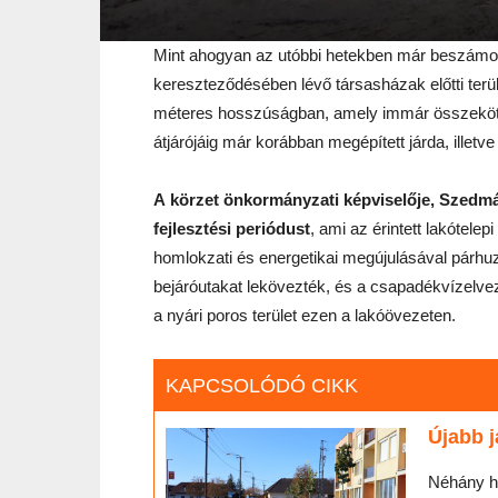
Mint ahogyan az utóbbi hetekben már beszámolt
kereszteződésében lévő társasházak előtti terüle
méteres hosszúságban, amely immár összeköttet
átjárójáig már korábban megépített járda, illet
A
körzet önkormányzati képviselője, Szedmá
fejlesztési periódust
, ami az érintett lakótele
homlokzati és energetikai megújulásával párh
bejáróutakat lekövezték, és a csapadékvízelvez
a nyári poros terület ezen a lakóövezeten.
KAPCSOLÓDÓ CIKK
Újabb 
Néhány hé