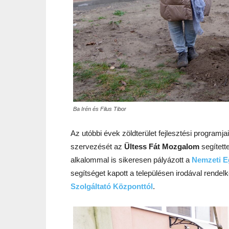
Ba Irén és Filus Tibor
Az utóbbi évek zöldterület fejlesztési programj
szervezését az
Ültess Fát Mozgalom
segített
alkalommal is sikeresen pályázott a
Nemzeti E
segítséget kapott a településen irodával rende
Szolgáltató Központtól
.