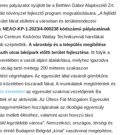
res pályázatot nyújtott be a Bethlen Gábor Alapkezelő Zrt.
öld növényzet fejlesztő program megvalósítására.
„A fejlődő
let fákat elültetni a városban és területrendezési
es
NEAO-KP-1-2023/4-000238 kódszámú pályázatának
si Centrum Kiskőrösi Wattay Technikumnál hársfákat
bb szépítették.
A városkép és a település megítélése
h utcai lakópark előtti terület fejlesztése.
Itt folyik a
keretében a vasúti átjáró átalakítása, melyhez igazodva
ny utcáig tartó mintegy 200 méteres szakaszon
etést végrehajtani. Az egyesület által vásárolt gömbkőris
járó közelében kiszáradt fákat. A munkálatok megtörténtek és
tés keretében
az egyesület szakmai vezetőjének Ba
ettek el az aktivisták. Az Ültess Fát Mozgalom Egyesület
ek nagymértékben hozzájárulnak az ökológia egyensúly
s mellett éléséhez, valamint azon hosszú távú
öld legzöldebb városa”
. Nemzetközi, országos, térségi és
 is érintő Budapest-Belgrád „kínai” vasútvonal megépítése,