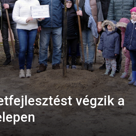
etfejlesztést végzik a
elepen