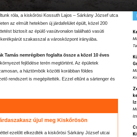
unk róla, a kiskőrösi Kossuth Lajos – Sárkány József utca
ten az elmúlt hetekben új járdafelület épült, közel 200
ést biztosít az épülő vasútvonalon található vasúti
K
ve kerékpárút szakasszal a városközpont irányába.
Ma
Ta
k Tamás nemrégiben foglalta össze a közel 10 éves
K
pi környezet fejlődése terén megtörtént. Az épületek
Gr
uzamosan, a háztömbök közötti korábban földes
Ma
Ki
ető rendszert is megépítették. Ezzel eltűnt a sártenger és
Ze
k
I
Ma
Iz
járdaszakasz újul meg Kiskőrösön
Cs
ttel ezelőtt elkezdték a kiskőrösi Sárkány József utcai
K