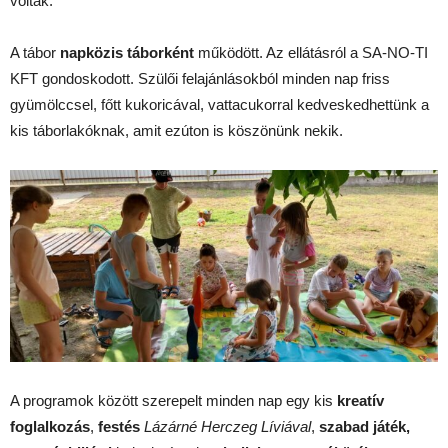
voltak.
A tábor
napközis táborként
működött. Az ellátásról a SA-NO-TI
KFT gondoskodott. Szülői felajánlásokból minden nap friss
gyümölccsel, főtt kukoricával, vattacukorral kedveskedhettünk a
kis táborlakóknak, amit ezúton is köszönünk nekik.
A programok között szerepelt minden nap egy kis
kreatív
foglalkozás
,
festés
Lázárné Herczeg Líviával
,
szabad játék,