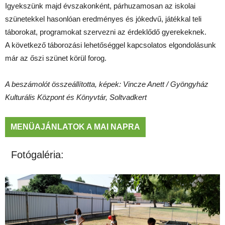
Igyekszünk majd évszakonként, párhuzamosan az iskolai
szünetekkel hasonlóan eredményes és jókedvű, játékkal teli
táborokat, programokat szervezni az érdeklődő gyerekeknek.
A következő táborozási lehetőséggel kapcsolatos elgondolásunk
már az őszi szünet körül forog.
A beszámolót összeállította, képek: Vincze Anett / Gyöngyház
Kulturális Központ és Könyvtár, Soltvadkert
MENÜAJÁNLATOK A MAI NAPRA
Fotógaléria: