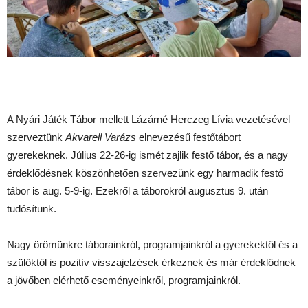
A Nyári Játék Tábor mellett Lázárné Herczeg Lívia vezetésével
szerveztünk
Akvarell Varázs
elnevezésű festőtábort
gyerekeknek. Július 22-26-ig ismét zajlik festő tábor, és a nagy
érdeklődésnek köszönhetően szervezünk egy harmadik festő
tábor is aug. 5-9-ig. Ezekről a táborokról augusztus 9. után
tudósítunk.
Nagy örömünkre táborainkról, programjainkról a gyerekektől és a
szülőktől is pozitív visszajelzések érkeznek és már érdeklődnek
a jövőben elérhető eseményeinkről, programjainkról.