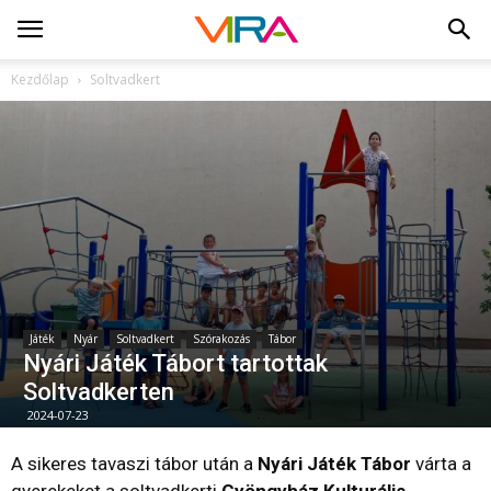
Kezdőlap
Soltvadkert
Játék
Nyár
Soltvadkert
Szórakozás
Tábor
Nyári Játék Tábort tartottak
Soltvadkerten
2024-07-23
A sikeres tavaszi tábor után a
Nyári Játék Tábor
várta a