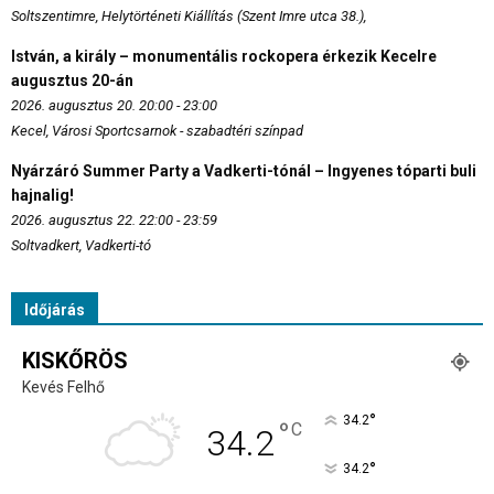
Soltszentimre, Helytörténeti Kiállítás (Szent Imre utca 38.),
István, a király – monumentális rockopera érkezik Kecelre
augusztus 20-án
2026. augusztus 20. 20:00 - 23:00
Kecel, Városi Sportcsarnok - szabadtéri színpad
Nyárzáró Summer Party a Vadkerti-tónál – Ingyenes tóparti buli
hajnalig!
2026. augusztus 22. 22:00 - 23:59
Soltvadkert, Vadkerti-tó
Időjárás
KISKŐRÖS
Kevés Felhő
°
34.2
°
C
34.2
°
34.2