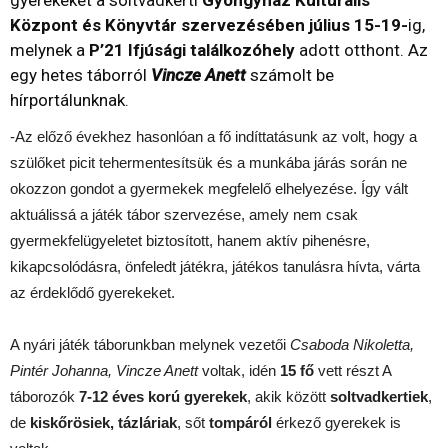
gyerekeket a soltvadkerti
Gyöngyház Kulturális
Központ
és Könyvtár szervezésében
július 15-19-
ig,
melynek a
P’21 Ifjúsági találkozóhely
adott otthont. Az
egy hetes táborról
Vincze Anett
számolt be
hírportálunknak.
-Az előző évekhez hasonlóan a fő indíttatásunk az volt, hogy a
szülőket picit tehermentesítsük és a munkába járás során ne
okozzon gondot a gyermekek megfelelő elhelyezése. Így vált
aktuálissá a játék tábor szervezése, amely nem csak
gyermekfelügyeletet biztosított, hanem aktív pihenésre,
kikapcsolódásra, önfeledt játékra, játékos tanulásra hívta, várta
az érdeklődő gyerekeket.
A nyári játék táborunkban melynek vezetői
Csaboda Nikoletta,
Pintér Johanna, Vincze Anett
voltak, idén
15 fő
vett részt A
táborozók
7-12 éves korú gyerekek
, akik között
soltvadkertiek
,
de
kiskőrösiek, tázláriak
, sőt
tompáról
érkező gyerekek is