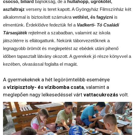
csocsó, biliárd
bajnokság, de a
hullahopp, ugrókötél,
aszfaltrajz
verseny is teret kapott. A Gyöngyház Filmszínház két
alkalommal is biztosított számukra
vetítést, és fagyizni
is
elmentünk. Érdeklődve fedeztük fel a
Vadkerti- Tó Családi
Társasjáték
rejtelmeit a szabadban, valamint az iskola
játszótérre is ellátogattunk. Nekünk táborvezetőknek a
legnagyobb örömöt és meglepetést az ebédek utáni pihenő
időben tapasztalt látvány okozott. A gyerekek jó része könyvvel a
kezében, olvasással foglalta el magát.
A gyermekeknek a hét legörömtelibb eseménye
a
vízipisztoly- és vízibomba csata
, valamint a
meglepően nagy lelkesedéssel várt
vattacukrozás
volt.