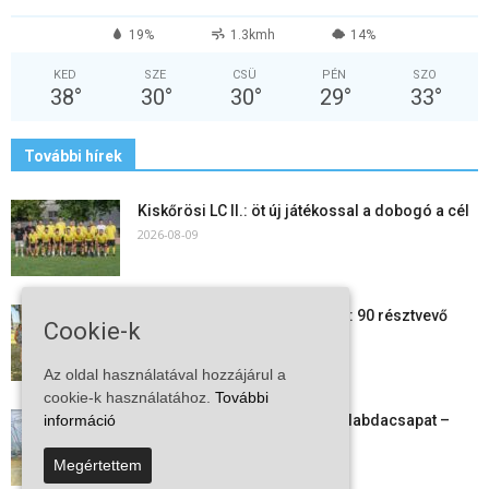
19%
1.3kmh
14%
KED
SZE
CSÜ
PÉN
SZO
38
°
30
°
30
°
29
°
33
°
További hírek
Kiskőrösi LC II.: öt új játékossal a dobogó a cél
2026-08-09
24 órás futás a Vadkerti-tónál: 90 résztvevő
Cookie-k
1180 kilométert teljesített
2026-08-09
Az oldal használatával hozzájárul a
cookie-k használatához.
További
Megszűnt a kiskőrösi női kézilabdacsapat –
információ
egy korszak ért véget
Megértettem
2026-08-08