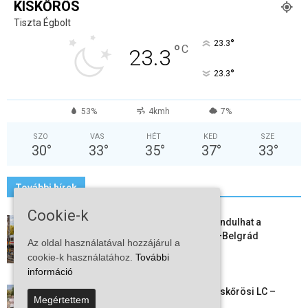
KISKŐRÖS
Tiszta Égbolt
°
23.3
°
C
23.3
°
23.3
53%
4kmh
7%
SZO
VAS
HÉT
KED
SZE
30
°
33
°
35
°
37
°
33
°
További hírek
Cookie-k
Vitézy Dávid: már ősszel újraindulhat a
személyszállítás a Budapest–Belgrád
Az oldal használatával hozzájárul a
vasútvonalon
cookie-k használatához.
További
2026-08-06
információ
Megkezdte a felkészülést a Kiskőrösi LC –
Megértettem
együtt maradt a keret,...