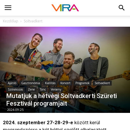
Kezdőlap
Soltvadkert
Ajánló
Gasztronómia
Kiállítás
Koncert
Programok
Soltvadkert
Szórakozás
Zene
Tánc
Verseny
Mutatjuk a hétvégi Soltvadkerti Szüreti
Fesztivál programjait
2024-09-25
2024. szeptember 27-28-29-e
között kerül
megrendezésre a két héttel ezelőtt elhalasztott