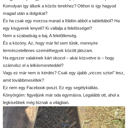
Komolyan így állunk a közös terekhez? Otthon is így hagyod
magad után a dolgokat?
És ha csak egy morzsa marad a földön abból a tablettából? Ha
egy kisgyerek lenyeli? Ki vállalja a felelősséget?
Nem a szabadság a baj. A felelőtlenség.
És a közöny. Az, hogy már fel sem tűnik, mennyire
természetellenes szeméthegyek között játszani.
Ha egyszer valakinek kárt okozol – akár közvetve is – hogy
számolsz el a lelkiismereteddel?
Vagy ez már nem is kérdés? Csak egy újabb „vicces sztori” lesz,
amit továbbmeséltek?
Ez nem egy Facebook-poszt. Ez egy segélykiáltás.
Könyörgöm: figyeljünk már oda egymásra. Legalább ott, ahol a
legkisebbek még bíznak a világban.