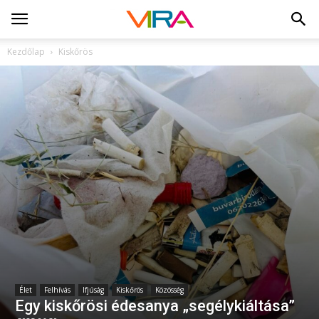
Kezdőlap
Kiskőrös
Élet
Felhívás
Ifjúság
Kiskőrös
Közösség
Egy kiskőrösi édesanya „segélykiáltása”