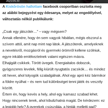
2025-06-30
A
Kiskőrösön hallottam
facebook csoportban osztotta meg
az alábbi bejegyzést egy édesanya, melyet az engedélyével,
változtatás nélkül publikálunk:
„Csak egy játszótér…” – vagy mégsem?
Annak ellenére, hogy én sem vagyok hibátlan, mégis elszorul a
szívem attól, amit nap mint nap látok. A játszóterek, amelyeknek
a nevetésről, mozgásról és gyermeki örömről kellene szólniuk,
egyre inkább emlékeztetnek valami egészen másra.
Elhajigált csikkek. Törött üvegek. Energiaitalos dobozok,
gyógyszeres levelek, félig kiürült nyugtatós zacskók… és mindez
ott hever, ahol totyogók szaladgálnak. Ahol egy apró kéz bármikor
a földre nyúlhat – és nem tud különbséget tenni játék és veszély
között.
Értem én, hogy kevés a hely, ahol egy kamasz szabad lehet.
Hogy nincsenek terek, ahol kibulizhatná magát. De kérdezem: ez
a legjobb hely? A gyerekek csúszdája, a hinták melletti pad?