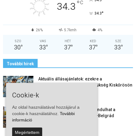
°
°
C
34.3
°
34.3
26%
5.7kmh
4%
SZO
VAS
HÉT
KED
SZE
30
°
33
°
37
°
37
°
33
°
További hírek
Aktuális állásajánlatok: ezekre a
munkavállalókra van most szükség Kiskőrösön
és a...
Cookie-k
2026-08-07
Az oldal használatával hozzájárul a
Vitézy Dávid: már ősszel újraindulhat a
cookie-k használatához.
További
személyszállítás a Budapest–Belgrád
információ
vasútvonalon
2026-08-06
Megértettem