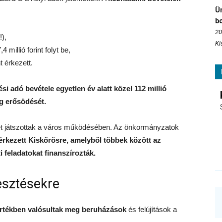
Ün
b
20
!),
Ki
illió forint folyt be,
t érkezett.
i adó bevétele egyetlen év alatt közel 112 millió
ág erősödését.
pet játszottak a város működésében. Az önkormányzatok
t érkezett Kiskőrösre, amelyből többek között az
ti feladatokat finanszírozták.
lesztésekre
 értékben valósultak meg beruházások
és felújítások a