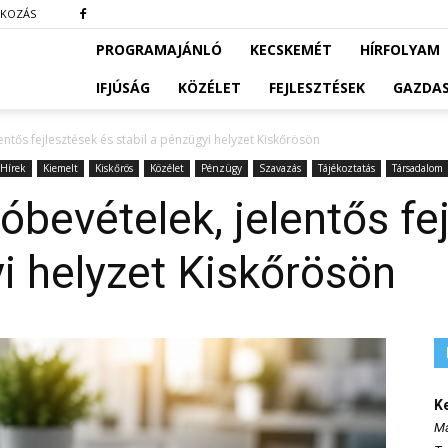
TKOZÁS
PROGRAMAJÁNLÓ
KECSKEMÉT
HÍRFOLYAM
IFJÚSÁG
KÖZÉLET
FEJLESZTÉSEK
GAZDA
ntős fejlesztések és stabil a pénzügyi helyzet Kiskőrösön
Hírek
Kiemelt
Kiskőrös
Közélet
Pénzügy
Szavazás
Tájékoztatás
Társadalom
óbevételek, jelentős fe
yi helyzet Kiskőrösön
K
Ma