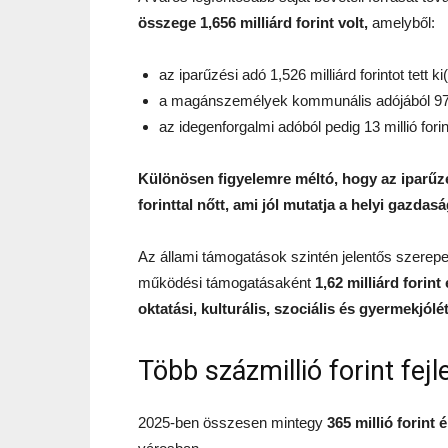
összege 1,656 milliárd forint volt,
amelyből:
az iparűzési adó 1,526 milliárd forintot tett ki(
a magánszemélyek kommunális adójából 97,4 m
az idegenforgalmi adóból pedig 13 millió forin
Különösen figyelemre méltó, hogy az iparűzés
forinttal nőtt, ami jól mutatja a helyi gazdas
Az állami támogatások szintén jelentős szere
működési támogatásaként
1,62 milliárd forin
oktatási, kulturális, szociális és gyermekjólé
Több százmillió forint fej
2025-ben összesen mintegy
365 millió forint