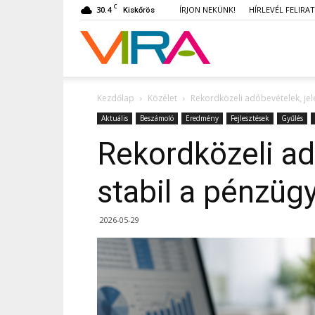
C
30.4
ÍRJON NEKÜNK!
HÍRLEVÉL FELIRA
Kiskőrös
VIRA
Kezdőlap
Közélet
Rekordközeli adóbevételek, jele
Aktuális
Beszámoló
Eredmény
Fejlesztések
Gyűlés
Rekordközeli ad
stabil a pénzüg
2026-05-29