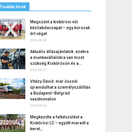
További hírek
Megszűnt a kiskőrösi női
kézilabdacsapat – egy korszak
ért véget
2026-08-08
Aktuális állásajánlatok: ezekre
a munkavállalókra van most
szükség Kiskőrösön és a...
2026-08-07
Vitézy Dávid: már ősszel
újraindulhat a személyszállítás
a Budapest–Belgrád
vasútvonalon
2026-08-06
Megkezdte a felkészülést a
Kiskőrösi LC – együtt maradt a
keret,...