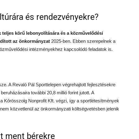
ultúrára és rendezvényekre?
 teljes körű lebonyolítására és a közművelődési
ordított az önkormányzat
2025-ben. Ebben szerepelnek a
közművelődési intézményekhez kapcsolódó feladatok is.
ssze. A Revaló Pál Sporttelepen végrehajtott fejlesztésekre
p beruházásaira további 20,8 millió forint jutott. A
r a Kőrösszolg Nonprofit Kft. végzi, így a sportlétesítmények
 nem közvetlenül az önkormányzati költségvetésben jelenik
nt ment bérekre