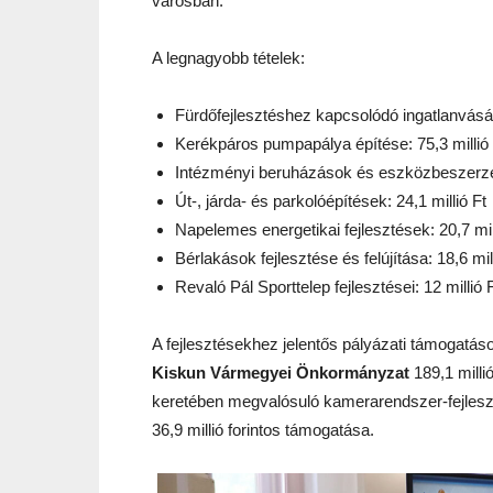
városban.
A legnagyobb tételek:
Fürdőfejlesztéshez kapcsolódó ingatlanvásárl
Kerékpáros pumpapálya építése: 75,3 millió 
Intézményi beruházások és eszközbeszerzés
Út-, járda- és parkolóépítések: 24,1 millió Ft
Napelemes energetikai fejlesztések: 20,7 mil
Bérlakások fejlesztése és felújítása: 18,6 mil
Revaló Pál Sporttelep fejlesztései: 12 millió F
A fejlesztésekhez jelentős pályázati támogatás
Kiskun Vármegyei Önkormányzat
189,1 milli
keretében megvalósuló kamerarendszer-fejleszté
36,9 millió forintos támogatása.