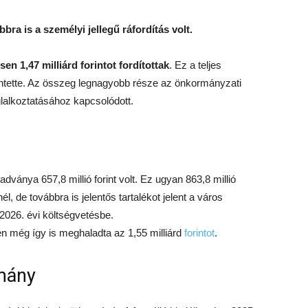
bra is a személyi jellegű ráfordítás volt.
n 1,47 milliárd forintot fordítottak
. Ez a teljes
ntette. Az összeg legnagyobb része az önkormányzati
lalkoztatásához kapcsolódott.
nya 657,8 millió forint volt. Ez ugyan 863,8 millió
l, de továbbra is jelentős tartalékot jelent a város
026. évi költségvetésbe.
 még így is meghaladta az 1,55 milliárd
forintot
.
mány