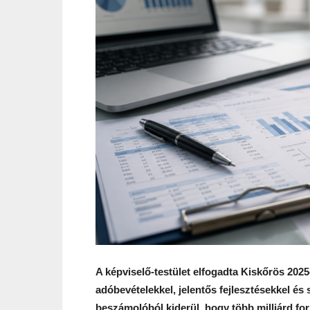
A képviselő-testület elfogadta Kiskőrös 202
adóbevételekkel, jelentős fejlesztésekkel és s
beszámolóból kiderül, hogy több milliárd for