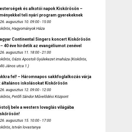
esterségek és alkotói napok Kiskőrösön –
lményekkel teli nyári program gyerekeknek
26. augusztus 10. 09:00 - 15:00
skőrös, Hagyományok Háza
agyar Continental Singers koncert Kiskőrösön
 – 40 éve hirdetik az evangéliumot zenével
26. augusztus 11. 18:00 - 21:00
skőrös, Oázis Apostoli Gyülekezet imaháza (Kiskőrös,
lló János utca 1.)
akkra fel! – Háromnapos sakkfoglalkozás várja
 általános iskolásokat Kiskőrösön
26. augusztus 12. 09:00 - 12:00
skőrös, Petőfi Sándor Művelődési Központ
stolj bele a western lovaglás világába
iskőrösön!
26. augusztus 15. 10:00 - 17:00
skőrös, István lovastanya