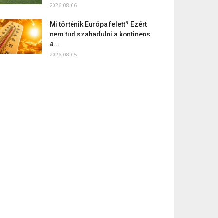
2026-08-06
Mi történik Európa felett? Ezért
nem tud szabadulni a kontinens
a...
2026-08-05