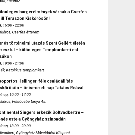
bdi, Faluház
ülönleges burgerélmények várnak a Cserfes
ill Teraszon Kiskőrösön!
, 16:00 - 22:00
skőrös, Cserfes étterem
nés történelmi utazás Szent Gellért életén
eresztül – különleges Templomkerti est
zsákon
, 19:00 - 21:00
sák, Katolikus templomkert
oportos Hellinger-féle családállítás
iskőrösön – önismereti nap Takács Reával
lnap, 10:00 - 17:00
skőrös, Felsőcebe tanya 45.
ntinental Singers érkezik Soltvadkertre –
enés este a Gyöngyház színpadán
lnap, 18:00 - 20:00
ltvadkert, Gyöngyház Művelődési Központ