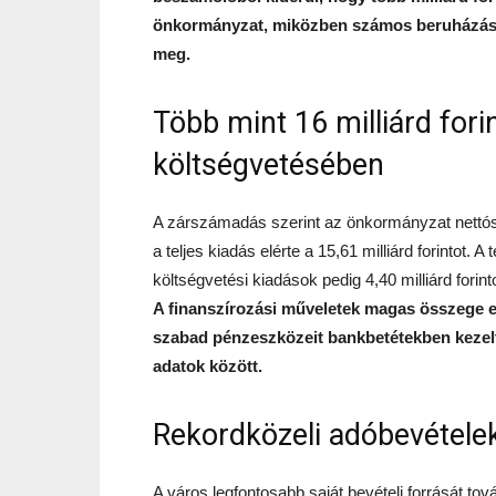
önkormányzat, miközben számos beruházás, 
meg.
Több mint 16 milliárd for
költségvetésében
A zárszámadás szerint az önkormányzat nettósíto
a teljes kiadás elérte a 15,61 milliárd forintot. A
költségvetési kiadások pedig 4,40 milliárd forinto
A finanszírozási műveletek magas összege 
szabad pénzeszközeit bankbetétekben kezelt
adatok között.
Rekordközeli adóbevétele
A város legfontosabb saját bevételi forrását tová