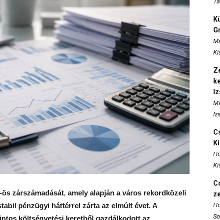
Ta
K
Gr
Ma
Ki
Ze
k
I
Ma
Iz
Cs
K
Ho
Ki
Co
5-ös zárszámadását, amely alapján a város rekordközeli
z
tabil pénzügyi háttérrel zárta az elmúlt évet. A
Ho
So
intos költségvetési keretből gazdálkodott az