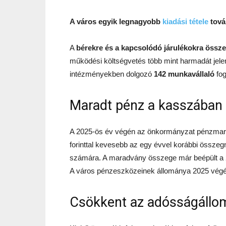
A város egyik legnagyobb
kiadási tétele
továb
A
bérekre és a kapcsolódó járulékokra összese
működési költségvetés több mint harmadát jele
intézményekben dolgozó
142 munkavállaló
fog
Maradt pénz a kasszában
A 2025-ös év végén az önkormányzat pénzmaradvá
forinttal kevesebb az egy évvel korábbi összegné
számára. A maradvány összege már beépült a 2
A város pénzeszközeinek állománya 2025 végén
Csökkent az adósságállo