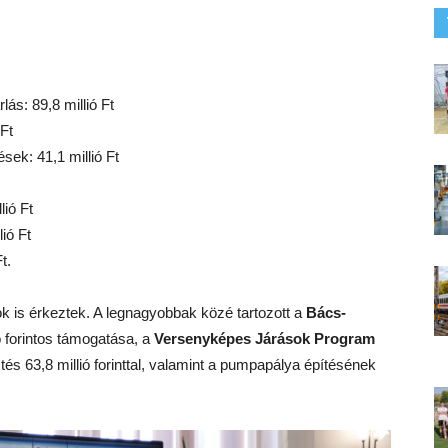
ás: 89,8 millió Ft
Ft
ek: 41,1 millió Ft
lió Ft
lió Ft
t.
ok is érkeztek. A legnagyobbak közé tartozott a
Bács-
ó forintos támogatása, a
Versenyképes Járások Program
s 63,8 millió forinttal, valamint a pumpapálya építésének