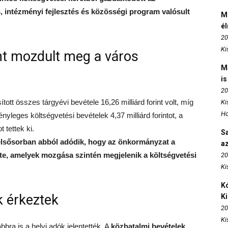
intézményi fejlesztés és közösségi program valósult
M
é
20
Ki
int mozdult meg a város
M
is
20
tt összes tárgyévi bevétele 16,26 milliárd forint volt, míg
Ki
Ho
 tényleges költségvetési bevételek 4,37 milliárd forintot, a
t tettek ki.
S
elsősorban abból adódik, hogy az önkormányzat a
az
e, amelyek mozgása szintén megjelenik a költségvetési
20
Ki
Kó
k érkeztek
K
20
Ki
bbra is a helyi adók jelentették. A
közhatalmi bevételek