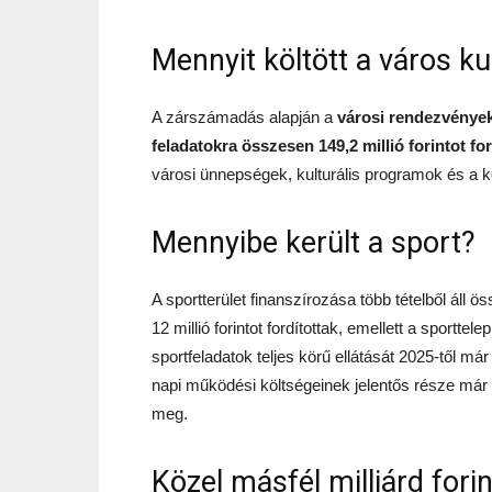
Mennyit költött a város k
A zárszámadás alapján a
városi rendezvények
feladatokra összesen 149,2 millió forintot f
városi ünnepségek, kulturális programok és a 
Mennyibe került a sport?
A sportterület finanszírozása több tételből áll ö
12 millió forintot fordítottak, emellett a sporttele
sportfeladatok teljes körű ellátását 2025-től má
napi működési költségeinek jelentős része már
meg.
Közel másfél milliárd fori