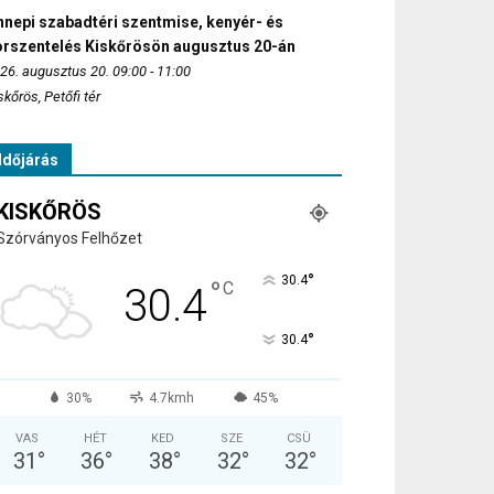
nepi szabadtéri szentmise, kenyér- és
orszentelés Kiskőrösön augusztus 20-án
26. augusztus 20. 09:00 - 11:00
skőrös, Petőfi tér
Időjárás
KISKŐRÖS
Szórványos Felhőzet
°
30.4
°
C
30.4
°
30.4
30%
4.7kmh
45%
VAS
HÉT
KED
SZE
CSÜ
31
°
36
°
38
°
32
°
32
°