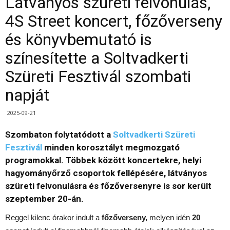
Látványos szüreti felvonulás,
4S Street koncert, főzőverseny
és könyvbemutató is
színesítette a Soltvadkerti
Szüreti Fesztivál szombati
napját
2025-09-21
Szombaton folytatódott a
Soltvadkerti Szüreti
Fesztivál
minden korosztályt megmozgató
programokkal. Többek között koncertekre, helyi
hagyományőrző csoportok fellépésére, látványos
szüreti felvonulásra és főzőversenyre is sor került
szeptember 20-án.
Reggel kilenc órakor indult a
főzőverseny,
melyen idén
20