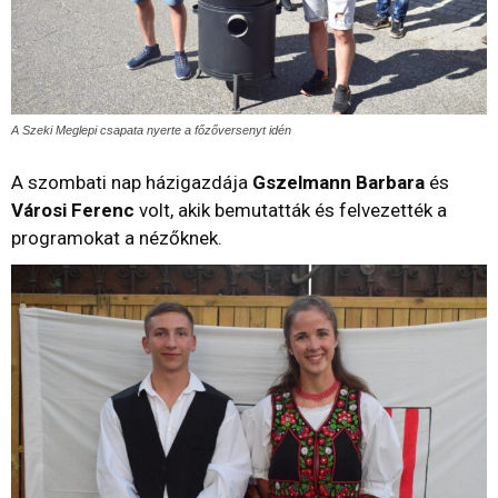
A Szeki Meglepi csapata nyerte a főzőversenyt idén
A szombati nap házigazdája
Gszelmann Barbara
és
Városi Ferenc
volt, akik bemutatták és felvezették a
programokat a nézőknek.