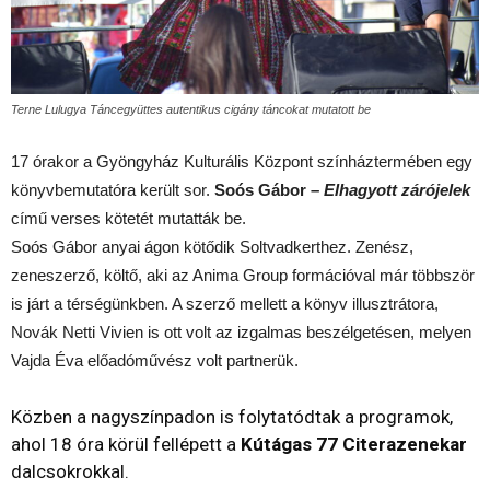
Terne Lulugya Táncegyüttes autentikus cigány táncokat mutatott be
17 órakor a Gyöngyház Kulturális Központ színháztermében egy
könyvbemutatóra került sor.
Soós Gábor –
Elhagyott zárójelek
című verses kötetét mutatták be.
Soós Gábor anyai ágon kötődik Soltvadkerthez. Zenész,
zeneszerző, költő, aki az Anima Group formációval már többször
is járt a térségünkben. A szerző mellett a könyv illusztrátora,
Novák Netti Vivien is ott volt az izgalmas beszélgetésen, melyen
Vajda Éva előadóművész volt partnerük.
Közben a nagyszínpadon is folytatódtak a programok,
ahol 18 óra körül fellépett a
Kútágas 77 Citerazenekar
dalcsokrokkal.