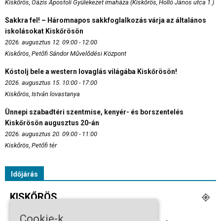
Kiskőrös, Oázis Apostoli Gyülekezet imaháza (Kiskőrös, Holló János utca 1.)
Sakkra fel! – Háromnapos sakkfoglalkozás várja az általános
iskolásokat Kiskőrösön
2026. augusztus 12. 09:00 - 12:00
Kiskőrös, Petőfi Sándor Művelődési Központ
Kóstolj bele a western lovaglás világába Kiskőrösön!
2026. augusztus 15. 10:00 - 17:00
Kiskőrös, István lovastanya
Ünnepi szabadtéri szentmise, kenyér- és borszentelés
Kiskőrösön augusztus 20-án
2026. augusztus 20. 09:00 - 11:00
Kiskőrös, Petőfi tér
Időjárás
KISKŐRÖS
Borús Égbolt
Cookie-k