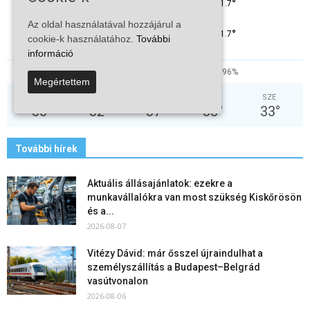
°
31.7
°
C
31.7
Az oldal használatával hozzájárul a
°
31.7
cookie-k használatához.
További
információ
32%
5.3kmh
96%
Megértettem
SZO
VAS
HÉT
KED
SZE
30
°
32
°
37
°
38
°
33
°
További hírek
Aktuális állásajánlatok: ezekre a
munkavállalókra van most szükség Kiskőrösön
és a...
2026-08-07
Vitézy Dávid: már ősszel újraindulhat a
személyszállítás a Budapest–Belgrád
vasútvonalon
2026-08-06