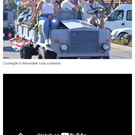
Csettegők is felvonultak szép számmal