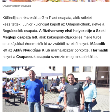
Odapörköltünk csapata
Különdíjban részesült a Gra-Plast csapata, akik sóletet
készítettek. Junior különdíjat kapott az Odapörköltünk, illetve a
Bográcsolók csapata.
A főzőverseny első helyezettje a Szeki
Meglepi csapata lett,
akik kakaspörköltjükkel és mellé túrós
csuszájukkal érdemelték ki az zsűritől az első helyet.
Második
lett az
Aktív Nyugdíjas Klub
marhalábszár pörkölttel.
Harmadik
helyet a
Csapassuk csapata
szerezte meg birkapörkölttel.