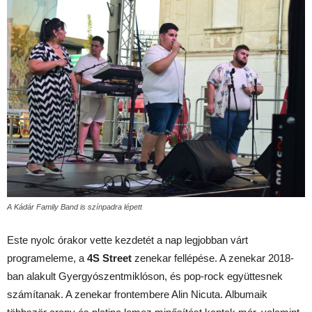
A Kádár Family Band is színpadra lépett
Este nyolc órakor vette kezdetét a nap legjobban várt
programeleme, a
4S Street
zenekar fellépése. A zenekar 2018-
ban alakult Gyergyószentmiklóson, és pop-rock együttesnek
számítanak. A zenekar frontembere Alin Nicuta. Albumaik