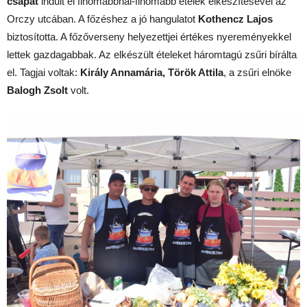
csapat
indult el finomabbnál-finomabb ételek elkészítésével az
Orczy utcában. A főzéshez a jó hangulatot
Kothencz Lajos
biztosította. A főzőverseny helyezettjei értékes nyereményekkel
lettek gazdagabbak. Az elkészült ételeket háromtagú zsűri bírálta
el. Tagjai voltak:
Király Annamária, Török Attila
, a zsűri elnöke
Balogh Zsolt
volt.