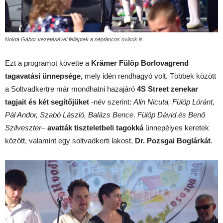
Nokta Gábor vezetésével felléptek a néptáncos ovisok is
Ezt a programot követte a
Krämer Fülöp Borlovagrend
tagavatási ünnepsége,
mely idén rendhagyó volt. Többek között
a Soltvadkertre már mondhatni hazajáró
4S Street zenekar
tagjait és két segítőjüket
-név szerint:
Alin Nicuta, Fülöp Lóránt,
Pál Andor, Szabó László, Balázs Bence, Fülöp Dávid és Benő
Szilveszter
–
avatták tiszteletbeli tagokká
ünnepélyes keretek
között, valamint egy soltvadkerti lakost,
Dr. Pozsgai Boglárkát
.