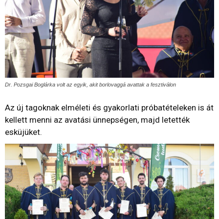
Dr. Pozsgai Boglárka volt az egyik, akit borlovaggá avattak a fesztiválon
Az új tagoknak elméleti és gyakorlati próbatételeken is át
kellett menni az avatási ünnepségen, majd letették
esküjüket.