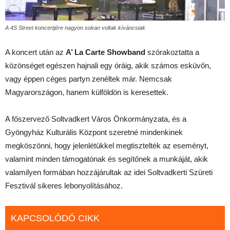
A 4S Street koncertjére nagyon sokan voltak kíváncsiak
A koncert után az
A’ La Carte Showband
szórakoztatta a
közönséget egészen hajnali egy óráig, akik számos esküvőn,
vagy éppen céges partyn zenéltek már. Nemcsak
Magyarországon, hanem külföldön is keresettek.
A főszervező Soltvadkert Város Önkormányzata, és a
Gyöngyház Kulturális Központ szeretné mindenkinek
megköszönni, hogy jelenlétükkel megtisztelték az eseményt,
valamint minden támogatónak és segítőnek a munkáját, akik
valamilyen formában hozzájárultak az idei Soltvadkerti Szüreti
Fesztivál sikeres lebonyolításához.
KAPCSOLÓDÓ CIKK