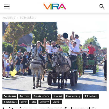
Kezdőlap
Soltvadkert
Beszámoló
Fesztivál
Gasztronómia
Koncert
Rendezvény
Soltvadkert
Szórakozás
Zene
Tánc
Verseny
Videók