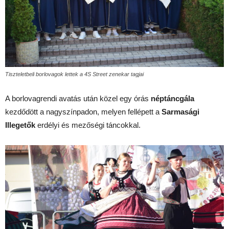
Tiszteletbeli borlovagok lettek a 4S Street zenekar tagjai
A borlovagrendi avatás után közel egy órás
néptáncgála
kezdődött a nagyszínpadon, melyen fellépett a
Sarmasági
Illegetők
erdélyi és mezőségi táncokkal.