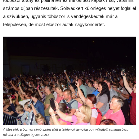
többször arany és platina lemez minősítést kaptak már, valamint
számos díjban részesültek. Soltvadkert különleges helyet foglal el
a szívükben, ugyanis többször is vendégeskedtek már a
településen, de most először adtak nagykoncertet.
A Mesélek a bornak című szám alatt a telefonok lámpája úgy világított a magasban,
mintha a csillagos ég lett volna