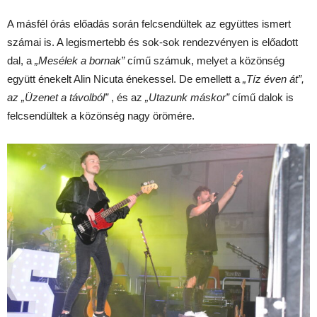
A másfél órás előadás során felcsendültek az együttes ismert
számai is. A legismertebb és sok-sok rendezvényen is előadott
dal, a
„Mesélek a bornak”
című számuk, melyet a közönség
együtt énekelt Alin Nicuta énekessel. De emellett a
„Tíz éven át”,
az
„Üzenet a távolból”
, és az
„Utazunk máskor”
című dalok is
felcsendültek a közönség nagy örömére.