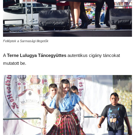
Felléptek a Sarmasági Illegetők
A
Terne Lulugya Táncegyüttes
autentikus cigány táncokat
mutatott be.