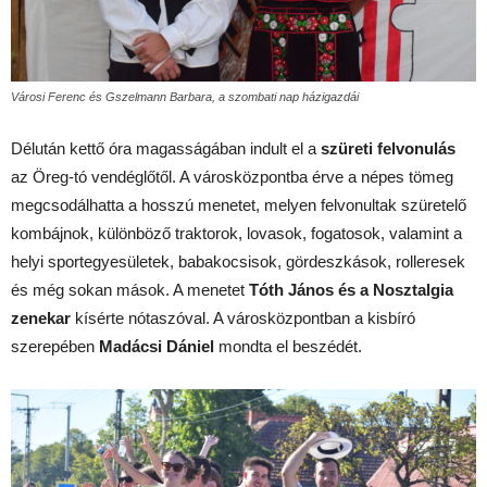
Városi Ferenc és Gszelmann Barbara, a szombati nap házigazdái
Délután kettő óra magasságában indult el a
szüreti felvonulás
az Öreg-tó vendéglőtől. A városközpontba érve a népes tömeg
megcsodálhatta a hosszú menetet, melyen felvonultak szüretelő
kombájnok, különböző traktorok, lovasok, fogatosok, valamint a
helyi sportegyesületek, babakocsisok, gördeszkások, rolleresek
és még sokan mások. A menetet
Tóth János és a Nosztalgia
zenekar
kísérte nótaszóval. A városközpontban a kisbíró
szerepében
Madácsi Dániel
mondta el beszédét.