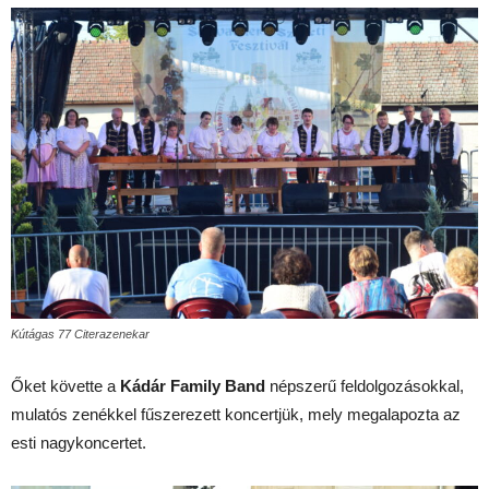
Kútágas 77 Citerazenekar
Őket követte a
Kádár Family Band
népszerű feldolgozásokkal,
mulatós zenékkel fűszerezett koncertjük, mely megalapozta az
esti nagykoncertet.