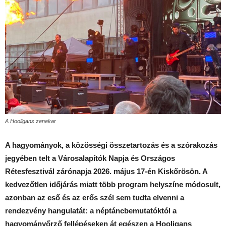
A Hooligans zenekar
A hagyományok, a közösségi összetartozás és a szórakozás
jegyében telt a Városalapítók Napja és Országos
Rétesfesztivál zárónapja 2026. május 17-én Kiskőrösön. A
kedvezőtlen időjárás miatt több program helyszíne módosult,
azonban az eső és az erős szél sem tudta elvenni a
rendezvény hangulatát: a néptáncbemutatóktól a
hagyományőrző fellépéseken át egészen a Hooligans