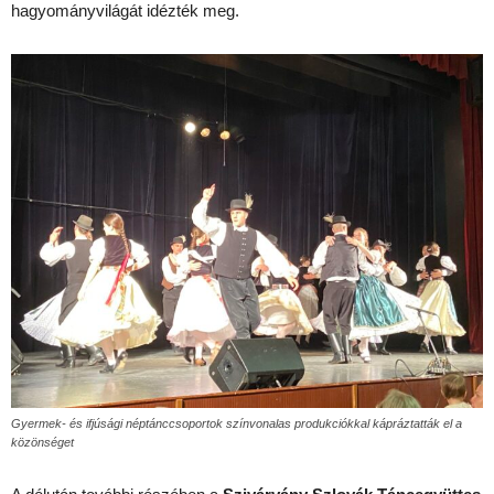
hagyományvilágát idézték meg.
Gyermek- és ifjúsági néptánccsoportok színvonalas produkciókkal kápráztatták el a
közönséget