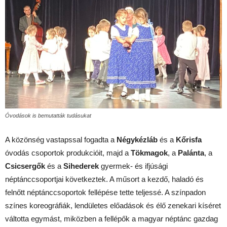
Óvodások is bemutatták tudásukat
A közönség vastapssal fogadta a
Négykézláb
és a
Kőrisfa
óvodás csoportok produkcióit, majd a
Tökmagok
, a
Palánta
, a
Csicsergők
és a
Sihederek
gyermek- és ifjúsági
néptánccsoportjai következtek. A műsort a kezdő, haladó és
felnőtt néptánccsoportok fellépése tette teljessé. A színpadon
színes koreográfiák, lendületes előadások és élő zenekari kíséret
váltotta egymást, miközben a fellépők a magyar néptánc gazdag