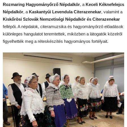
Rozmaring Hagyományőrző Népdalkör
, a
Keceli Kéknefelejcs
Népdalkör
, a
Kaskantyúi Levendula Citerazenekar
, valamint a
Kiskőrösi Szlovák Nemzetiségi Népdalkör és Citerazenekar
fellépői. A népdalok, citeramuzsika és hagyományőrző előadások
különleges hangulatot teremtettek, miközben a látogatók közelről
figyelhették meg a réteskészítés hagyományos fortélyait.