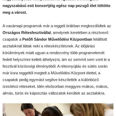
nagyszabású esti koncertjéig egész nap pezsgő élet töltötte
meg a várost.
A vasárnapi programok már a reggeli órákban megkezdődtek az
Országos Rétesfesztivállal
, amelynek keretében a résztvevő
csapatok a
Petőfi Sándor Művelődési Központban
felállított
asztaloknál láttak neki a réteskészítésnek. Az időjárási
körülmények miatt ugyan a rendezvény több programelemét
fedett helyszínre kellett áthelyezni, ám ez semmit sem vont le a
fesztivál közösségi élményéből. A rétesnyújtás és sütés során
már kora reggeltől megtelt a Művelődési Központ élettel, a
csapatok pedig egymást segítve készítették a különböző
ízesítésű réteseket. Idén elsősorban meggyes-mákos, mákos,
almás, túrós és káposztás változatok kerültek az asztalokra.