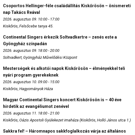
Csoportos Hellinger-féle családállítás Kiskőrösön – önismereti
nap Takács Reával
2026. augusztus 09. 10:00 - 17:00
Kiskőrös, Felsőcebe tanya 45.
Continental Singers érkezik Soltvadkertre – zenés este a
Gyöngyház színpadán
2026. augusztus 09. 18:00 - 20:00
Soltvadkert, Gyöngyház Művelődési Központ
Mesterségek és alkotói napok Kiskőrösön – élményekkel teli
nyári program gyerekeknek
2026. augusztus 10. 09:00 - 15:00
Kiskőrös, Hagyományok Háza
Magyar Continental Singers koncert Kiskőrösön is – 40 éve
hirdetik az evangéliumot zenével
2026. augusztus 11. 18:00 - 21:00
Kiskőrös, Oázis Apostoli Gyülekezet imaháza (Kiskőrös, Holló János utca 1.)
Sakkra fel! – Háromnapos sakkfoglalkozás várja az általános