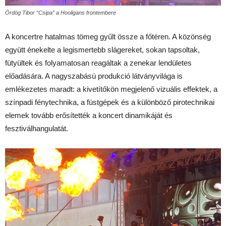
Ördög Tibor “Csipa” a Hooligans frontembere
A koncertre hatalmas tömeg gyűlt össze a főtéren. A közönség
együtt énekelte a legismertebb slágereket, sokan tapsoltak,
fütyültek és folyamatosan reagáltak a zenekar lendületes
előadására. A nagyszabású produkció látványvilága is
emlékezetes maradt: a kivetítőkön megjelenő vizuális effektek, a
színpadi fénytechnika, a füstgépek és a különböző pirotechnikai
elemek tovább erősítették a koncert dinamikáját és
fesztiválhangulatát.