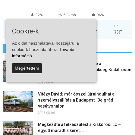
32%
5.3kmh
96%
SZO
VAS
HÉT
KED
SZE
Cookie-k
30
°
32
°
37
°
38
°
33
°
Az oldal használatával hozzájárul a
További hírek
cookie-k használatához.
További
információ
Aktuális állásajánlatok: ezekre a
Megértettem
munkavállalókra van most szükség Kiskőrösön
és a...
2026-08-07
Vitézy Dávid: már ősszel újraindulhat a
személyszállítás a Budapest–Belgrád
vasútvonalon
2026-08-06
Megkezdte a felkészülést a Kiskőrösi LC –
együtt maradt a keret,...