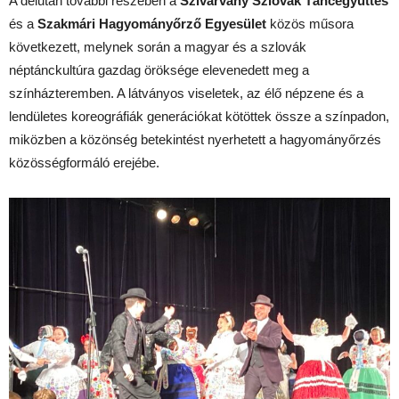
A délután további részében a
Szivárvány Szlovák Táncegyüttes
és a
Szakmári Hagyományőrző Egyesület
közös műsora
következett, melynek során a magyar és a szlovák
néptánckultúra gazdag öröksége elevenedett meg a
színházteremben. A látványos viseletek, az élő népzene és a
lendületes koreográfiák generációkat kötöttek össze a színpadon,
miközben a közönség betekintést nyerhetett a hagyományőrzés
közösségformáló erejébe.