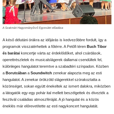
A Szakmári Hagyományőrző Egyesület előadása
A késő délutáni órákra az időjárás is kedvezőbbre fordult, így a
programok visszatérhettek a főtérre. A Petőfi téren
Buch Tibor
és barátai
koncertje várta az érdeklődőket, ahol csárdások,
operettrészletek és musicalslágerek dallamai csendültek fel,
különleges hangulatot teremtve a szabadtéri színpadon. Közben
a
Borutcában
a
Soundwitch
zenekar alapozta meg az esti
hangulatot. A zenekar örökzöld slágerekkel szórakoztatta a
közönséget, sokan együtt énekeltek az ismert dalokra, miközben
a látogatók egy-egy pohár ital mellett beszélgettek és élvezték a
fesztivál családias atmoszféráját. A jó hangulat és a közös
éneklés már előrevetítette az esti nagykoncert hangulatát.