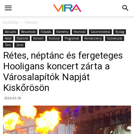
Kezdőlap
Aktuális
Aktuális
Beszámoló
Előadás
Esemény
Fesztivál
Gasztronómia
Ifjúság
Kecel
Kiskőrös
Koncert
Kultúra
Programok
Rendezvény
Szórakozás
Tánc
Zene
Rétes, néptánc és fergeteges
Hooligans koncert zárta a
Városalapítók Napját
Kiskőrösön
2026-05-18