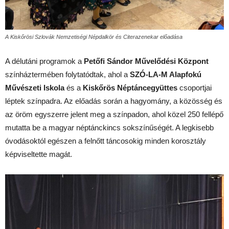
A Kiskőrösi Szlovák Nemzetiségi Népdalkör és Citerazenekar előadása
A délutáni programok a
Petőfi Sándor Művelődési Központ
színháztermében folytatódtak, ahol a
SZÓ-LA-M Alapfokú
Művészeti Iskola
és a
Kiskőrös Néptáncegyüttes
csoportjai
léptek színpadra. Az előadás során a hagyomány, a közösség és
az öröm egyszerre jelent meg a színpadon, ahol közel 250 fellépő
mutatta be a magyar néptánckincs sokszínűségét. A legkisebb
óvodásoktól egészen a felnőtt táncosokig minden korosztály
képviseltette magát.