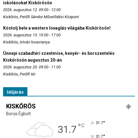
iskolásokat Kiskőrösön
2026. augusztus 12. 09:00 - 12:00
Kiskőrös, Petőfi Sándor Művelődési Központ
Kóstolj bele a western lovaglás világába Kiskőrösön!
2026. augusztus 15. 10:00 - 17:00
Kiskőrös, István lovastanya
Ünnepi szabadtéri szentmise, kenyér- és borszentelés
Kiskőrösön augusztus 20-án
2026. augusztus 20. 09:00 - 11:00
Kiskőrös, Petőfi tér
Időjárás
KISKŐRÖS
Borús Égbolt
°
31.7
°
C
31.7
°
31.7