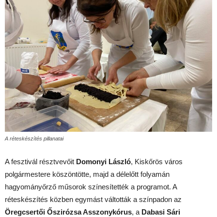
A réteskészítés pillanatai
A fesztivál résztvevőit
Domonyi László
, Kiskőrös város
polgármestere köszöntötte, majd a délelőtt folyamán
hagyományőrző műsorok színesítették a programot. A
réteskészítés közben egymást váltották a színpadon az
Öregcsertői Őszirózsa Asszonykórus
, a
Dabasi Sári