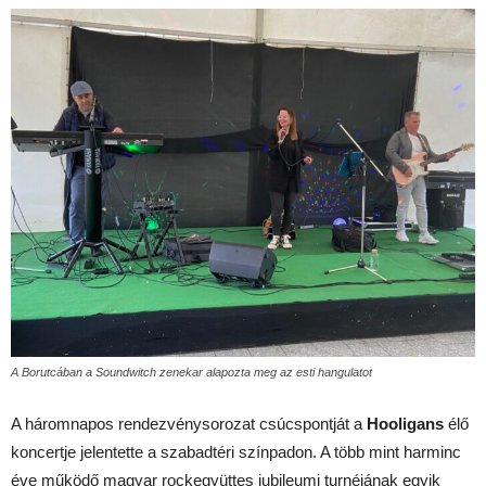
A Borutcában a Soundwitch zenekar alapozta meg az esti hangulatot
A háromnapos rendezvénysorozat csúcspontját a
Hooligans
élő
koncertje jelentette a szabadtéri színpadon. A több mint harminc
éve működő magyar rockegyüttes jubileumi turnéjának egyik