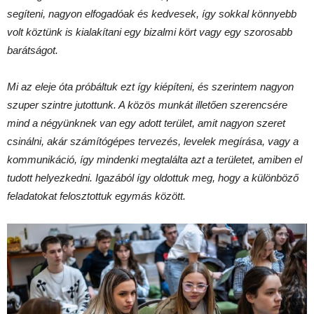
segíteni, nagyon elfogadóak és kedvesek, így sokkal könnyebb
volt köztünk is kialakítani egy bizalmi kört vagy egy szorosabb
barátságot.
Mi az eleje óta próbáltuk ezt így kiépíteni, és szerintem nagyon
szuper szintre jutottunk. A közös munkát illetően szerencsére
mind a négyünknek van egy adott terület, amit nagyon szeret
csinálni, akár számítógépes tervezés, levelek megírása, vagy a
kommunikáció, így mindenki megtalálta azt a területet, amiben el
tudott helyezkedni. Igazából így oldottuk meg, hogy a különböző
feladatokat felosztottuk egymás között.