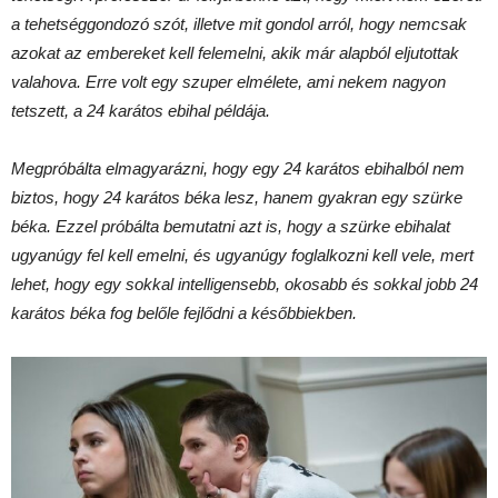
a tehetséggondozó szót, illetve mit gondol arról, hogy nemcsak
azokat az embereket kell felemelni, akik már alapból eljutottak
valahova. Erre volt egy szuper elmélete, ami nekem nagyon
tetszett, a 24 karátos ebihal példája.
Megpróbálta elmagyarázni, hogy egy 24 karátos ebihalból nem
biztos, hogy 24 karátos béka lesz, hanem gyakran egy szürke
béka. Ezzel próbálta bemutatni azt is, hogy a szürke ebihalat
ugyanúgy fel kell emelni, és ugyanúgy foglalkozni kell vele, mert
lehet, hogy egy sokkal intelligensebb, okosabb és sokkal jobb 24
karátos béka fog belőle fejlődni a későbbiekben.