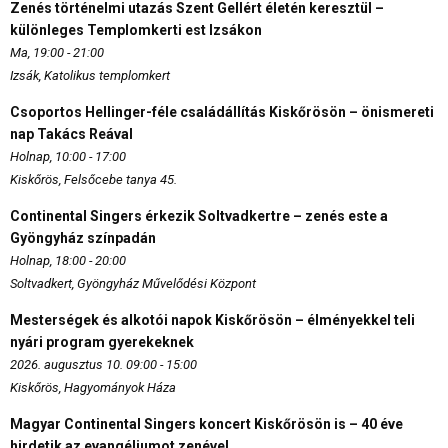
Zenés történelmi utazás Szent Gellért életén keresztül –
különleges Templomkerti est Izsákon
Ma, 19:00 - 21:00
Izsák, Katolikus templomkert
Csoportos Hellinger-féle családállítás Kiskőrösön – önismereti
nap Takács Reával
Holnap, 10:00 - 17:00
Kiskőrös, Felsőcebe tanya 45.
Continental Singers érkezik Soltvadkertre – zenés este a
Gyöngyház színpadán
Holnap, 18:00 - 20:00
Soltvadkert, Gyöngyház Művelődési Központ
Mesterségek és alkotói napok Kiskőrösön – élményekkel teli
nyári program gyerekeknek
2026. augusztus 10. 09:00 - 15:00
Kiskőrös, Hagyományok Háza
Magyar Continental Singers koncert Kiskőrösön is – 40 éve
hirdetik az evangéliumot zenével