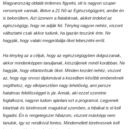
Magyarország oldalát érdemes figyelni, ott is nagyon szuper
versenyek vannak, illetve a 21 Nő az Egészségügyért, amibe én
is bekerültem. Azt üzenem a fiataloknak, akiket érdekel az
egészségügy, hogy ne adják fel. Tényleg nagyon nehéz, viszont
változtatni csak akkor tudunk, ha igazán teszünk érte. Ne
hagyják, hogy valaki megpróbálja őket lebeszélni erről.
Ha tényleg az a céljuk, hogy az egészségügyben dolgozzanak,
akkor mindenképpen tanuljanak, készüljenek minél korábban. Ne
hagyják, hogy eltántorítsák őket. Minden kezdet nehéz, viszont
az, hogy egy orvosi diplomával a kezedben később embereknek
segíthetsz, egy elképesztően nagy lehetőség, ami persze
hatalmas felelősséggel is jár. Annak, aki ezzel szeretne
foglalkozni, nagyon tudom ajánlani ezt a programot. Legyenek
kitartóak és türelmesek magukkal szemben, a hibákat is el kell
fogadni. Én is rengetegszer hibázom, viszont másképp nem
tanulok, így ez rendkívül fontos. Mindemellett türelmesnek kell