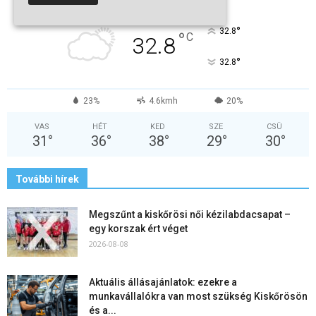
Kevés Felhő
°
32.8
°
C
32.8
°
32.8
23%
4.6kmh
20%
VAS
HÉT
KED
SZE
CSÜ
31
°
36
°
38
°
29
°
30
°
További hírek
Megszűnt a kiskőrösi női kézilabdacsapat –
egy korszak ért véget
2026-08-08
Aktuális állásajánlatok: ezekre a
munkavállalókra van most szükség Kiskőrösön
és a...