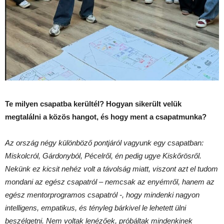
Te milyen csapatba kerültél? Hogyan sikerült velük
megtalálni a közös hangot, és hogy ment a csapatmunka?
Az ország négy különböző pontjáról vagyunk egy csapatban:
Miskolcról, Gárdonyból, Pécelről, én pedig ugye Kiskőrösről.
Nekünk ez kicsit nehéz volt a távolság miatt, viszont azt el tudom
mondani az egész csapatról – nemcsak az enyémről, hanem az
egész mentorprogramos csapatról -, hogy mindenki nagyon
intelligens, empatikus, és tényleg bárkivel le lehetett ülni
beszélgetni. Nem voltak lenézőek, próbáltak mindenkinek