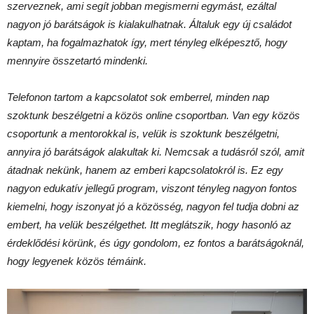
szerveznek, ami segít jobban megismerni egymást, ezáltal
nagyon jó barátságok is kialakulhatnak. Általuk egy új családot
kaptam, ha fogalmazhatok így, mert tényleg elképesztő, hogy
mennyire összetartó mindenki.
Telefonon tartom a kapcsolatot sok emberrel, minden nap
szoktunk beszélgetni a közös online csoportban. Van egy közös
csoportunk a mentorokkal is, velük is szoktunk beszélgetni,
annyira jó barátságok alakultak ki. Nemcsak a tudásról szól, amit
átadnak nekünk, hanem az emberi kapcsolatokról is. Ez egy
nagyon edukatív jellegű program, viszont tényleg nagyon fontos
kiemelni, hogy iszonyat jó a közösség, nagyon fel tudja dobni az
embert, ha velük beszélgethet. Itt meglátszik, hogy hasonló az
érdeklődési körünk, és úgy gondolom, ez fontos a barátságoknál,
hogy legyenek közös témáink.