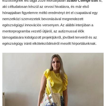
közösségnek lett tagja 2026 februárjában
Szabó Csenge Edit
is,
aki céltudatosan készül az orvosi hivatásra, és már első
hónapjaiban figyelemre méltó eredményt ért el csapatával egy
nemzetközi szervezetek bevonásával megrendezett
egészségügyi innovációs versenyen. Az alábbi interjúban a
mentorprogramba vezető útjáról, az autizmussal élők
támogatására kidolgozott projektjükről, jövőbeli terveiről és az
egészségügy iránti elköteleződéséről mesélt hírportálunknak.