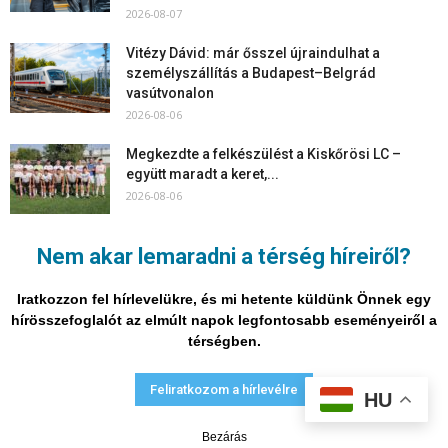
2026-08-07
Vitézy Dávid: már ősszel újraindulhat a
személyszállítás a Budapest–Belgrád
vasútvonalon
2026-08-06
Megkezdte a felkészülést a Kiskőrösi LC –
együtt maradt a keret,...
2026-08-06
Mi történik Európa felett? Ezért nem tud
Nem akar lemaradni a térség híreiről?
szabadulni a kontinens a...
2026-08-05
Iratkozzon fel hírlevelükre, és mi hetente küldünk Önnek egy
hírösszefoglalót az elmúlt napok legfontosabb eseményeiről a
térségben.
Adatvédelmi nyilatkozat
Médiaajánlat
Impresszum
Feliratkozom a hírlevélre
HU
© Vira Média Kft.
Bezárás