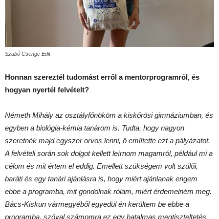
Szabó Csenge Edit
Honnan szereztél tudomást erről a mentorprogramról, és
hogyan nyertél felvételt?
Németh Mihály az osztályfőnököm a kiskőrösi gimnáziumban, és
egyben a biológia-kémia tanárom is. Tudta, hogy nagyon
szeretnék majd egyszer orvos lenni, ő említette ezt a pályázatot.
A felvételi során sok dolgot kellett leírnom magamról, például mi a
célom és mit értem el eddig. Emellett szükségem volt szülői,
baráti és egy tanári ajánlásra is, hogy miért ajánlanak engem
ebbe a programba, mit gondolnak rólam, miért érdemelném meg.
Bács-Kiskun vármegyéből egyedül én kerültem be ebbe a
programba, szóval számomra ez egy hatalmas megtiszteltetés.