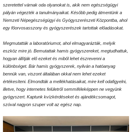
szeretettel várnak oda olyanokat is, akik nem egészségügyi
pályán végezték a tanulmányaikat. Később pedig átmentünk a
Nemzeti Népegészségügyi és Gyógyszerészeti Központba, ahol
egy főorvosasszony és gyógyszerészek tartottak előadásokat.
Megmutatták a laboratóriumot, ahol elmagyarázták, melyik
eszköz mire jó. Bemutattak hamis gyógyszereket, megtudhattuk,
hogyan állítják elő ezeket és miből lehet észrevenni a
különbséget. Bár hamis gyógyszerek, nyilván a hatóanyag
bennük van, viszont általában okkal nem lehet ezeket
értékesíteni. Elmondták a mellékhatásaikat, mire kell odafigyelni,
illetve, hogy internetes felületről semmiféleképpen ne vegyünk
gyógyszert. Kaptunk kvízkérdéseket és ajándékcsomagot,
szóval nagyon szuper volt az egész nap.