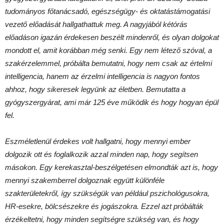
tudományos főtanácsadó, egészségügy- és oktatástámogatási
vezető előadását hallgathattuk meg. A nagyjából kétórás
előadáson igazán érdekesen beszélt mindenről, és olyan dolgokat
mondott el, amit korábban még senki. Egy nem létező szóval, a
szakérzelemmel, próbálta bemutatni, hogy nem csak az értelmi
intelligencia, hanem az érzelmi intelligencia is nagyon fontos
ahhoz, hogy sikeresek legyünk az életben. Bemutatta a
gyógyszergyárat, ami már 125 éve működik és hogy hogyan épül
fel.
Eszméletlenül érdekes volt hallgatni, hogy mennyi ember
dolgozik ott és foglalkozik azzal minden nap, hogy segítsen
másokon. Egy kerekasztal-beszélgetésen elmondták azt is, hogy
mennyi szakemberrel dolgoznak együtt különféle
szakterületekről, így szükségük van például pszichológusokra,
HR-esekre, bölcsészekre és jogászokra. Ezzel azt próbálták
érzékeltetni, hogy minden segítségre szükség van, és hogy