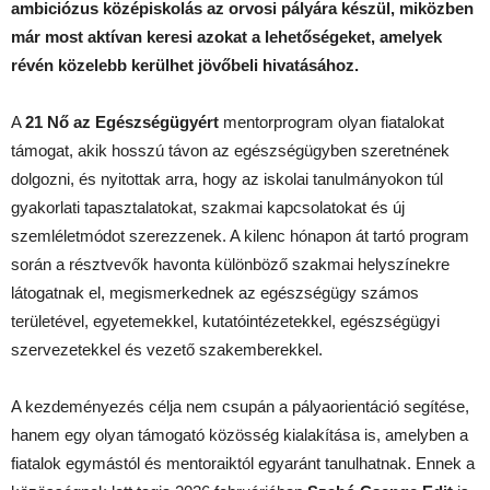
ambiciózus középiskolás az orvosi pályára készül, miközben
már most aktívan keresi azokat a lehetőségeket, amelyek
révén közelebb kerülhet jövőbeli hivatásához.
A
21 Nő az Egészségügyért
mentorprogram olyan fiatalokat
támogat, akik hosszú távon az egészségügyben szeretnének
dolgozni, és nyitottak arra, hogy az iskolai tanulmányokon túl
gyakorlati tapasztalatokat, szakmai kapcsolatokat és új
szemléletmódot szerezzenek. A kilenc hónapon át tartó program
során a résztvevők havonta különböző szakmai helyszínekre
látogatnak el, megismerkednek az egészségügy számos
területével, egyetemekkel, kutatóintézetekkel, egészségügyi
szervezetekkel és vezető szakemberekkel.
A kezdeményezés célja nem csupán a pályaorientáció segítése,
hanem egy olyan támogató közösség kialakítása is, amelyben a
fiatalok egymástól és mentoraiktól egyaránt tanulhatnak. Ennek a