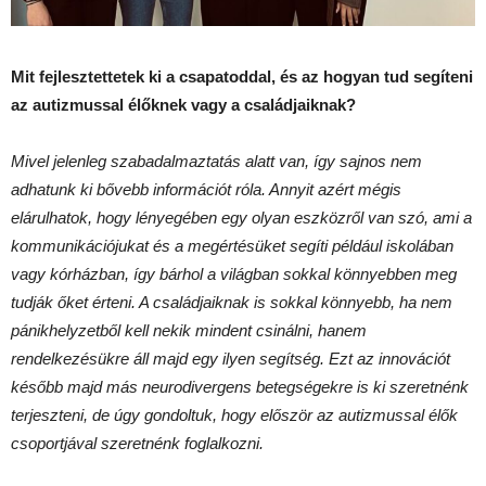
Mit fejlesztettetek ki a csapatoddal, és az hogyan tud segíteni
az autizmussal élőknek vagy a családjaiknak?
Mivel jelenleg szabadalmaztatás alatt van, így sajnos nem
adhatunk ki bővebb információt róla. Annyit azért mégis
elárulhatok, hogy lényegében egy olyan eszközről van szó, ami a
kommunikációjukat és a megértésüket segíti például iskolában
vagy kórházban, így bárhol a világban sokkal könnyebben meg
tudják őket érteni. A családjaiknak is sokkal könnyebb, ha nem
pánikhelyzetből kell nekik mindent csinálni, hanem
rendelkezésükre áll majd egy ilyen segítség. Ezt az innovációt
később majd más neurodivergens betegségekre is ki szeretnénk
terjeszteni, de úgy gondoltuk, hogy először az autizmussal élők
csoportjával szeretnénk foglalkozni.