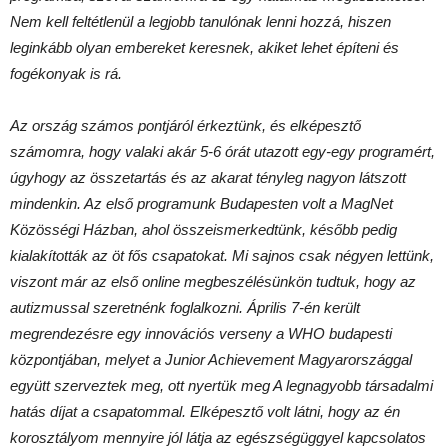
Nem kell feltétlenül a legjobb tanulónak lenni hozzá, hiszen
leginkább olyan embereket keresnek, akiket lehet építeni és
fogékonyak is rá.
Az ország számos pontjáról érkeztünk, és elképesztő
számomra, hogy valaki akár 5-6 órát utazott egy-egy programért,
úgyhogy az összetartás és az akarat tényleg nagyon látszott
mindenkin. Az első programunk Budapesten volt a MagNet
Közösségi Házban, ahol összeismerkedtünk, később pedig
kialakították az öt fős csapatokat. Mi sajnos csak négyen lettünk,
viszont már az első online megbeszélésünkön tudtuk, hogy az
autizmussal szeretnénk foglalkozni. Április 7-én került
megrendezésre egy innovációs verseny a WHO budapesti
központjában, melyet a Junior Achievement Magyarországgal
együtt szerveztek meg, ott nyertük meg A legnagyobb társadalmi
hatás díjat a csapatommal. Elképesztő volt látni, hogy az én
korosztályom mennyire jól látja az egészségüggyel kapcsolatos