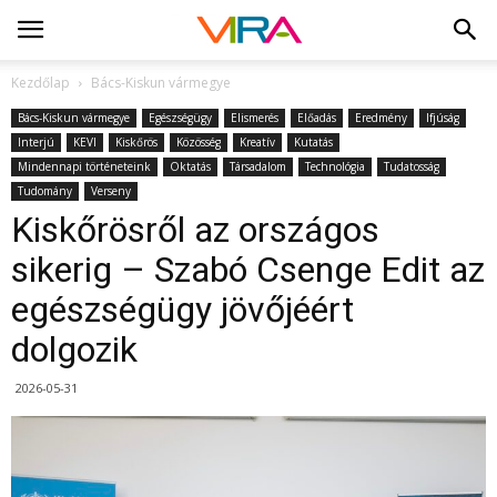
Kezdőlap
Bács-Kiskun vármegye
Bács-Kiskun vármegye
Egészségügy
Elismerés
Előadás
Eredmény
Ifjúság
Interjú
KEVI
Kiskőrös
Közösség
Kreatív
Kutatás
Mindennapi történeteink
Oktatás
Társadalom
Technológia
Tudatosság
Tudomány
Verseny
Kiskőrösről az országos
sikerig – Szabó Csenge Edit az
egészségügy jövőjéért
dolgozik
2026-05-31