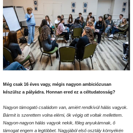
Még csak 16 éves vagy, mégis nagyon ambiciózusan
készülsz a pályádra. Honnan ered ez a céltudatosság?
Nagyon támogató családom van, amiért rendkívül hálás vagyok.
Bármit is szerettem volna elérni, ők végig ott voltak mellettem.
Nagyon-nagyon hálás vagyok nekik, főleg anyukámnak, ő
támogat engem a legtöbbet. Nagyjából első osztály környékén