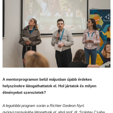
A mentorprogramon belül májusban újabb érdekes
helyszínekre látogathattatok el. Hol jártatok és milyen
élményeket szereztetek?
A legutóbbi program során a Richter Gedeon Nyrt.
gyógyszergyárába látogattunk el, ahol prof. dr. Szántay Csaba