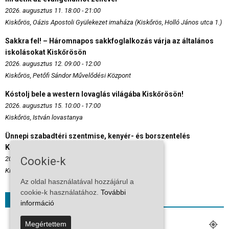
2026. augusztus 11. 18:00 - 21:00
Kiskőrös, Oázis Apostoli Gyülekezet imaháza (Kiskőrös, Holló János utca 1.)
Sakkra fel! – Háromnapos sakkfoglalkozás várja az általános
iskolásokat Kiskőrösön
2026. augusztus 12. 09:00 - 12:00
Kiskőrös, Petőfi Sándor Művelődési Központ
Kóstolj bele a western lovaglás világába Kiskőrösön!
2026. augusztus 15. 10:00 - 17:00
Kiskőrös, István lovastanya
Ünnepi szabadtéri szentmise, kenyér- és borszentelés
Kiskőrösön augusztus 20-án
Cookie-k
2026. augusztus 20. 09:00 - 11:00
Kiskőrös, Petőfi tér
Az oldal használatával hozzájárul a
cookie-k használatához.
További
Időjárás
információ
KISKŐRÖS
Megértettem