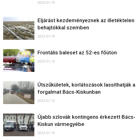
2023-01-19
Eljárást kezdeményeznek az illetéktelen
behajtókkal szemben
2023-01-19
Frontális baleset az 52-es főúton
2023-01-12
Útszűkületek, korlátozások lassíthatják a
forgalmat Bács-Kiskunban
2023-01-12
Újabb szlovák kontingens érkezett Bács-
Kiskun vármegyébe
2023-01-10