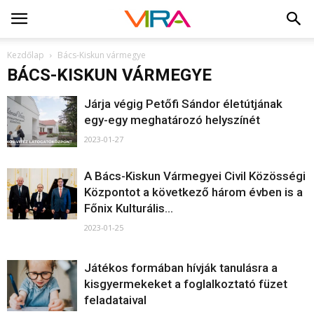
Kezdőlap
Bács-Kiskun vármegye
BÁCS-KISKUN VÁRMEGYE
Járja végig Petőfi Sándor életútjának
egy-egy meghatározó helyszínét
2023-01-27
A Bács-Kiskun Vármegyei Civil Közösségi
Központot a következő három évben is a
Főnix Kulturális...
2023-01-25
Játékos formában hívják tanulásra a
kisgyermekeket a foglalkoztató füzet
feladataival