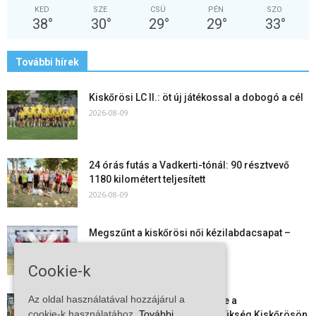
KED
SZE
CSÜ
PÉN
SZO
38
°
30
°
29
°
29
°
33
°
További hírek
Kiskőrösi LC II.: öt új játékossal a dobogó a cél
2026-08-09
24 órás futás a Vadkerti-tónál: 90 résztvevő
1180 kilométert teljesített
2026-08-09
Megszűnt a kiskőrösi női kézilabdacsapat –
egy korszak ért véget
2026-08-08
Cookie-k
Az oldal használatával hozzájárul a
Aktuális állásajánlatok: ezekre a
cookie-k használatához.
További
munkavállalókra van most szükség Kiskőrösön