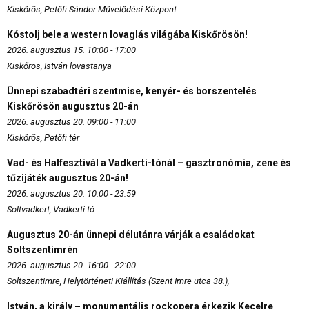
Kiskőrös, Petőfi Sándor Művelődési Központ
Kóstolj bele a western lovaglás világába Kiskőrösön!
2026. augusztus 15. 10:00 - 17:00
Kiskőrös, István lovastanya
Ünnepi szabadtéri szentmise, kenyér- és borszentelés
Kiskőrösön augusztus 20-án
2026. augusztus 20. 09:00 - 11:00
Kiskőrös, Petőfi tér
Vad- és Halfesztivál a Vadkerti-tónál – gasztronómia, zene és
tűzijáték augusztus 20-án!
2026. augusztus 20. 10:00 - 23:59
Soltvadkert, Vadkerti-tó
Augusztus 20-án ünnepi délutánra várják a családokat
Soltszentimrén
2026. augusztus 20. 16:00 - 22:00
Soltszentimre, Helytörténeti Kiállítás (Szent Imre utca 38.),
István, a király – monumentális rockopera érkezik Kecelre