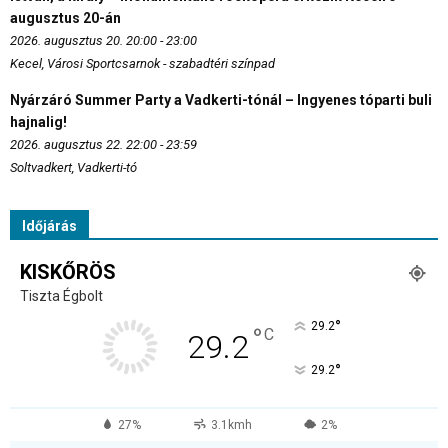
augusztus 20-án
2026. augusztus 20. 20:00 - 23:00
Kecel, Városi Sportcsarnok - szabadtéri színpad
Nyárzáró Summer Party a Vadkerti-tónál – Ingyenes tóparti buli
hajnalig!
2026. augusztus 22. 22:00 - 23:59
Soltvadkert, Vadkerti-tó
Időjárás
KISKŐRÖS
Tiszta Égbolt
°
29.2
°
C
29.2
°
29.2
27%
3.1kmh
2%