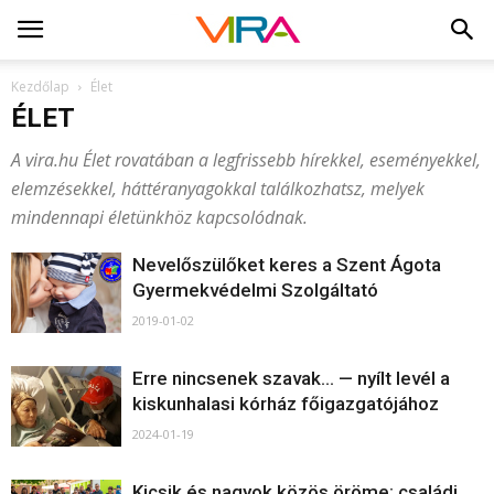
Kezdőlap
Élet
ÉLET
A vira.hu Élet rovatában a legfrissebb hírekkel, eseményekkel,
elemzésekkel, háttéranyagokkal találkozhatsz, melyek
mindennapi életünkhöz kapcsolódnak.
Nevelőszülőket keres a Szent Ágota
Gyermekvédelmi Szolgáltató
2019-01-02
Erre nincsenek szavak… — nyílt levél a
kiskunhalasi kórház főigazgatójához
2024-01-19
Kicsik és nagyok közös öröme: családi