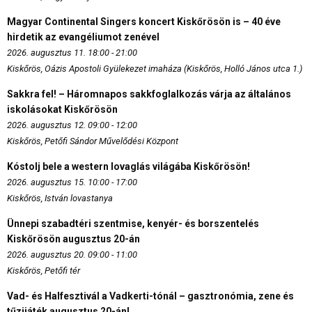
Magyar Continental Singers koncert Kiskőrösön is – 40 éve
hirdetik az evangéliumot zenével
2026. augusztus 11. 18:00 - 21:00
Kiskőrös, Oázis Apostoli Gyülekezet imaháza (Kiskőrös, Holló János utca 1.)
Sakkra fel! – Háromnapos sakkfoglalkozás várja az általános
iskolásokat Kiskőrösön
2026. augusztus 12. 09:00 - 12:00
Kiskőrös, Petőfi Sándor Művelődési Központ
Kóstolj bele a western lovaglás világába Kiskőrösön!
2026. augusztus 15. 10:00 - 17:00
Kiskőrös, István lovastanya
Ünnepi szabadtéri szentmise, kenyér- és borszentelés
Kiskőrösön augusztus 20-án
2026. augusztus 20. 09:00 - 11:00
Kiskőrös, Petőfi tér
Vad- és Halfesztivál a Vadkerti-tónál – gasztronómia, zene és
tűzijáték augusztus 20-án!