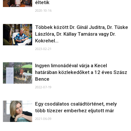
éltetik
2020-10-16
Többek között Dr. Gínál Juditra, Dr. Tüske
Lászlóra, Dr. Kállay Tamásra vagy Dr.
Kokrehel...
2023-02-21
Ingyen limonádéval várja a Kecel
határában közlekedőket a 12 éves Szász
Bence
2022-07-19
Egy csodálatos családtörténet, mely
több tízezer emberhez eljutott már
2021-06-09