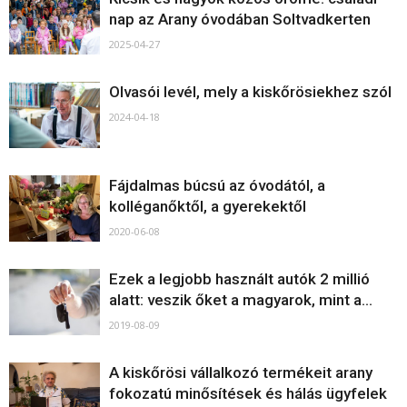
nap az Arany óvodában Soltvadkerten
2025-04-27
Olvasói levél, mely a kiskőrösiekhez szól
2024-04-18
Fájdalmas búcsú az óvodától, a
kolléganőktől, a gyerekektől
2020-06-08
Ezek a legjobb használt autók 2 millió
alatt: veszik őket a magyarok, mint a...
2019-08-09
A kiskőrösi vállalkozó termékeit arany
fokozatú minősítések és hálás ügyfelek