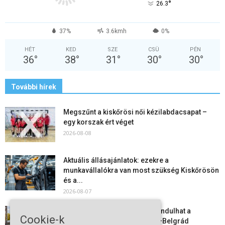
°
26.3
37%
3.6kmh
0%
HÉT
KED
SZE
CSÜ
PÉN
36
°
38
°
31
°
30
°
30
°
További hírek
Megszűnt a kiskőrösi női kézilabdacsapat –
egy korszak ért véget
2026-08-08
Aktuális állásajánlatok: ezekre a
munkavállalókra van most szükség Kiskőrösön
és a...
2026-08-07
Vitézy Dávid: már ősszel újraindulhat a
Cookie-k
személyszállítás a Budapest–Belgrád