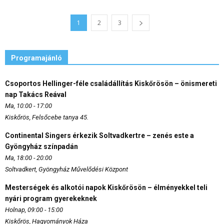
1
2
3
Programajánló
Csoportos Hellinger-féle családállítás Kiskőrösön – önismereti
nap Takács Reával
Ma, 10:00 - 17:00
Kiskőrös, Felsőcebe tanya 45.
Continental Singers érkezik Soltvadkertre – zenés este a
Gyöngyház színpadán
Ma, 18:00 - 20:00
Soltvadkert, Gyöngyház Művelődési Központ
Mesterségek és alkotói napok Kiskőrösön – élményekkel teli
nyári program gyerekeknek
Holnap, 09:00 - 15:00
Kiskőrös, Hagyományok Háza