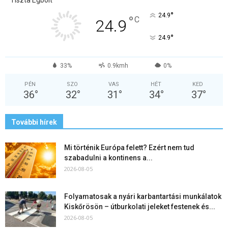
Tiszta Égbolt
°
24.9
°
C
24.9
°
24.9
33%
0.9kmh
0%
PÉN
SZO
VAS
HÉT
KED
36
°
32
°
31
°
34
°
37
°
További hírek
Mi történik Európa felett? Ezért nem tud
szabadulni a kontinens a...
2026-08-05
Folyamatosak a nyári karbantartási munkálatok
Kiskőrösön – útburkolati jeleket festenek és...
2026-08-05