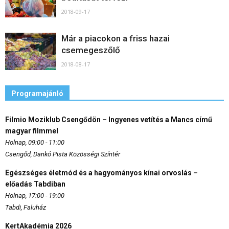
2018-09-17
Már a piacokon a friss hazai
csemegeszőlő
2018-08-17
Programajánló
Filmio Moziklub Csengődön – Ingyenes vetítés a Mancs című
magyar filmmel
Holnap, 09:00 - 11:00
Csengőd, Dankó Pista Közösségi Színtér
Egészséges életmód és a hagyományos kínai orvoslás –
előadás Tabdiban
Holnap, 17:00 - 19:00
Tabdi, Faluház
KertAkadémia 2026