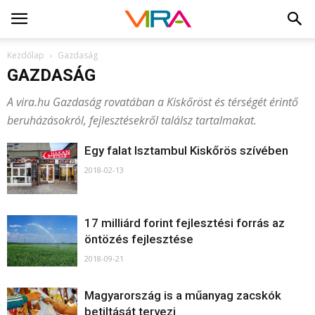
Kezdőlap
Gazdaság
GAZDASÁG
A vira.hu Gazdaság rovatában a Kiskőröst és térségét érintő
beruházásokról, fejlesztésekről találsz tartalmakat.
Egy falat Isztambul Kiskőrös szívében
2018-02-13
17 milliárd forint fejlesztési forrás az
öntözés fejlesztése
2018-09-21
Magyarország is a műanyag zacskók
betiltását tervezi