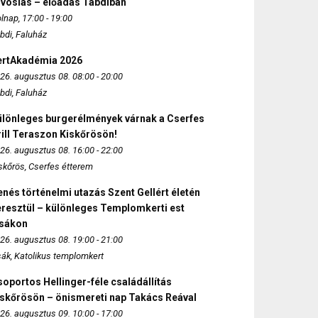
rvoslás – előadás Tabdiban
lnap, 17:00 - 19:00
bdi, Faluház
ertAkadémia 2026
26. augusztus 08. 08:00 - 20:00
bdi, Faluház
ülönleges burgerélmények várnak a Cserfes
ill Teraszon Kiskőrösön!
26. augusztus 08. 16:00 - 22:00
skőrös, Cserfes étterem
nés történelmi utazás Szent Gellért életén
eresztül – különleges Templomkerti est
zsákon
26. augusztus 08. 19:00 - 21:00
sák, Katolikus templomkert
oportos Hellinger-féle családállítás
iskőrösön – önismereti nap Takács Reával
26. augusztus 09. 10:00 - 17:00