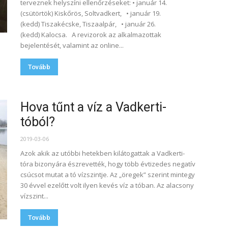
terveznek helyszíni ellenőrzéseket: • január 14.
(csütörtök) Kiskőrös, Soltvadkert, • január 19.
(kedd) Tiszakécske, Tiszaalpár, • január 26.
(kedd) Kalocsa. A revizorok az alkalmazottak
bejelentését, valamint az online...
Tovább
Hova tűnt a víz a Vadkerti-
tóból?
2019-03-06
Azok akik az utóbbi hetekben kilátogattak a Vadkerti-
tóra bizonyára észrevették, hogy több évtizedes negatív
csúcsot mutat a tó vízszintje. Az „öregek” szerint mintegy
30 évvel ezelőtt volt ilyen kevés víz a tóban. Az alacsony
vízszint...
Tovább