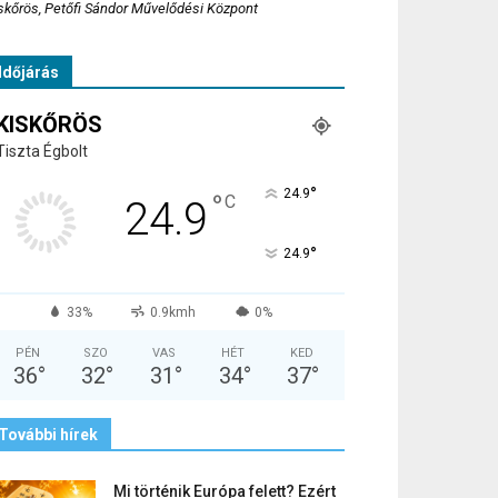
skőrös, Petőfi Sándor Művelődési Központ
Időjárás
KISKŐRÖS
Tiszta Égbolt
°
24.9
°
C
24.9
°
24.9
33%
0.9kmh
0%
PÉN
SZO
VAS
HÉT
KED
36
°
32
°
31
°
34
°
37
°
További hírek
Mi történik Európa felett? Ezért