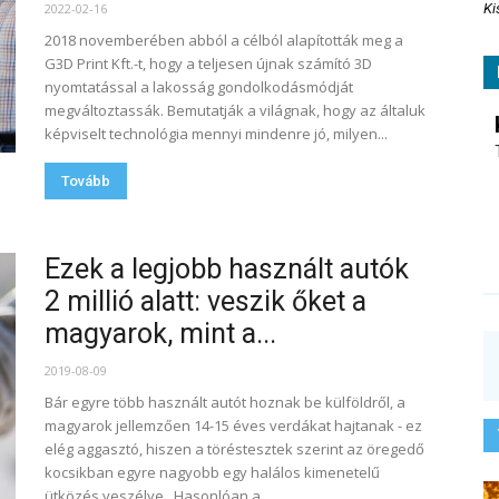
2022-02-16
Ki
2018 novemberében abból a célból alapították meg a
G3D Print Kft.-t, hogy a teljesen újnak számító 3D
nyomtatással a lakosság gondolkodásmódját
megváltoztassák. Bemutatják a világnak, hogy az általuk
képviselt technológia mennyi mindenre jó, milyen...
Tovább
Ezek a legjobb használt autók
2 millió alatt: veszik őket a
magyarok, mint a...
2019-08-09
Bár egyre több használt autót hoznak be külföldről, a
magyarok jellemzően 14-15 éves verdákat hajtanak - ez
elég aggasztó, hiszen a töréstesztek szerint az öregedő
kocsikban egyre nagyobb egy halálos kimenetelű
ütközés veszélye. Hasonlóan a...