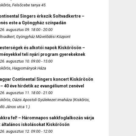
skőrös, Felsőcebe tanya 45.
ntinental Singers érkezik Soltvadkertre –
enés este a Gyöngyház színpadán
26. augusztus 09. 18:00 - 20:00
ltvadkert, Gyöngyház Művelődési Központ
esterségek és alkotói napok Kiskőrösön –
lményekkel teli nyári program gyerekeknek
26. augusztus 10. 09:00 - 15:00
skőrös, Hagyományok Háza
agyar Continental Singers koncert Kiskőrösön
 – 40 éve hirdetik az evangéliumot zenével
26. augusztus 11. 18:00 - 21:00
skőrös, Oázis Apostoli Gyülekezet imaháza (Kiskőrös,
lló János utca 1.)
akkra fel! – Háromnapos sakkfoglalkozás várja
 általános iskolásokat Kiskőrösön
26. augusztus 12. 09:00 - 12:00