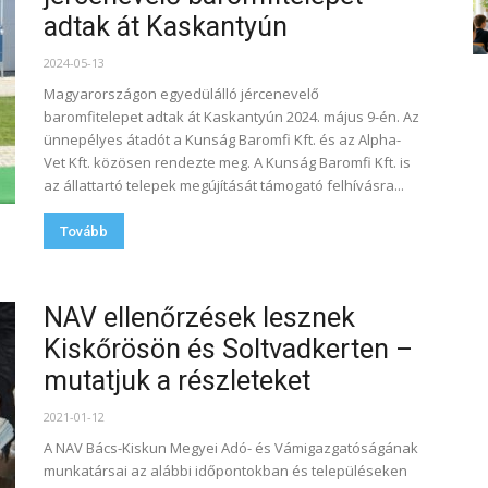
adtak át Kaskantyún
2024-05-13
Magyarországon egyedülálló jércenevelő
baromfitelepet adtak át Kaskantyún 2024. május 9-én. Az
ünnepélyes átadót a Kunság Baromfi Kft. és az Alpha-
Vet Kft. közösen rendezte meg. A Kunság Baromfi Kft. is
az állattartó telepek megújítását támogató felhívásra...
Tovább
NAV ellenőrzések lesznek
Kiskőrösön és Soltvadkerten –
mutatjuk a részleteket
2021-01-12
A NAV Bács-Kiskun Megyei Adó- és Vámigazgatóságának
munkatársai az alábbi időpontokban és településeken