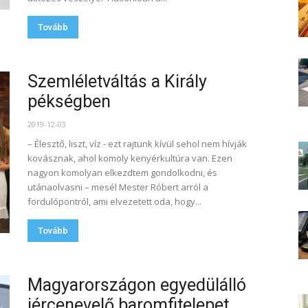
Tovább
Szemléletváltás a Király
pékségben
2019-12-03
– Élesztő, liszt, víz - ezt rajtunk kívül sehol nem hívják
kovásznak, ahol komoly kenyérkultúra van. Ezen
nagyon komolyan elkezdtem gondolkodni, és
utánaolvasni – mesél Mester Róbert arról a
fordulópontról, ami elvezetett oda, hogy...
Tovább
Magyarországon egyedülálló
jércenevelő baromfitelepet