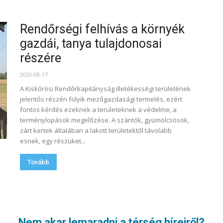
Rendőrségi felhívás a környék
gazdái, tanya tulajdonosai
részére
2020-08-17
A Kiskőrösi Rendőrkapitányság illetékességi területének
jelentős részén folyik mezőgazdasági termelés, ezért
fontos kérdés ezeknek a területeknek a védelme, a
terménylopások megelőzése. A szántók, gyümölcsösök,
zárt kertek általában a lakott területektől távolabb
esnek, egy részüket...
Tovább
1. oldal a 39-ból
Nem akar lemaradni a térség híreiről?