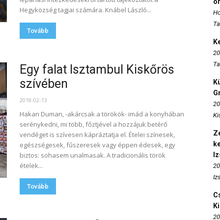
o
Hegyközség tagjai számára. Knábel László...
Ho
Ta
Tovább
K
20
Ta
Egy falat Isztambul Kiskőrös
szívében
K
Gr
2018-02-13
20
Hakan Duman, -akárcsak a törökök- imád a konyhában
Ki
serénykedni, mi több, főztjével a hozzájuk betérő
Ze
vendéget is szívesen kápráztatja el. Ételei színesek,
k
egészségesek, fűszeresek vagy éppen édesek, egy
biztos: sohasem unalmasak. A tradicionális török
I
ételek...
20
Iz
Tovább
Cs
K
20