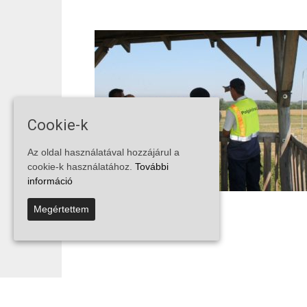
Cookie-k
Az oldal használatával hozzájárul a
cookie-k használatához.
További
információ
Megértettem
...
1
2
3
39