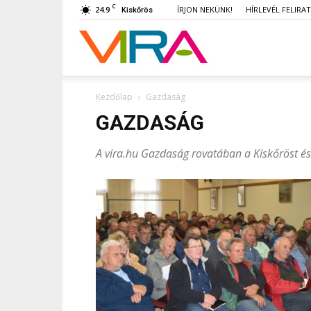
C
24.9
ÍRJON NEKÜNK!
HÍRLEVÉL FELIRA
Kiskőrös
VIRA
Kezdőlap
Gazdaság
GAZDASÁG
A vira.hu Gazdaság rovatában a Kiskőröst és 