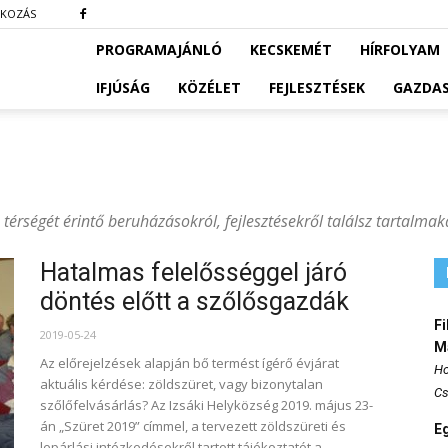
TKOZÁS
PROGRAMAJÁNLÓ
KECSKEMÉT
HÍRFOLYAM
IFJÚSÁG
KÖZÉLET
FEJLESZTÉSEK
GAZDA
térségét érintő beruházásokról, fejlesztésekről találsz tartalmak
Hatalmas felelősséggel járó
döntés előtt a szőlősgazdák
Fi
2019-05-24
M
Az előrejelzések alapján bő termést ígérő évjárat
Ho
aktuális kérdése: zöldszüret, vagy bizonytalan
Cs
szőlőfelvásárlás? Az Izsáki Helyközség 2019. május 23-
án „Szüret 2019” címmel, a tervezett zöldszüreti és
E
lepárlási intézkedésekről tartott tájékoztatót a