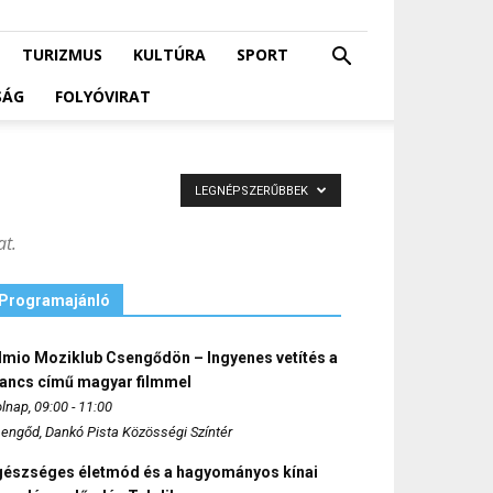
TURIZMUS
KULTÚRA
SPORT
SÁG
FOLYÓVIRAT
LEGNÉPSZERŰBBEK
at.
Programajánló
lmio Moziklub Csengődön – Ingyenes vetítés a
ancs című magyar filmmel
lnap, 09:00 - 11:00
engőd, Dankó Pista Közösségi Színtér
gészséges életmód és a hagyományos kínai