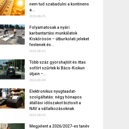
nem tud szabadulni a kontinens
a...
2026-08-05
Folyamatosak a nyári
karbantartási munkálatok
Kiskőrösön – útburkolati jeleket
festenek és...
2026-08-05
Több száz gyorshajtót és ittas
sofőrt szűrtek ki Bács-Kiskun
útjain –...
2026-08-04
Elektronikus nyugtaadat-
szolgáltatás: négy hónapos
átállási időszakot biztosít a
NAV a vállalkozásoknak
2026-08-04
Megjelent a 2026/2027-es tanév