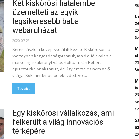
Két kiskőrösi fiatalember
Ki
üzemelteti az egyik
Co
legsikeresebb baba
z
webáruházat
20
So
2020-07-29
M
Seres László a középiskolát itt kezdte Kiskőrösön, a
Wattayban közgazdaságot tanult, majd a főiskolán a
é
marketing szakirányt választotta. Turán Róbert
20
épületburkolónak tanult, de úgy érezte ez nem az ő
Ki
világa. Sok mindenbe belekezdett: volt...
M
is
Tovább
20
Ki
Ho
Egy kiskőrösi vállalkozás, ami
felkerült a világ innovációs
S
az
térképére
20