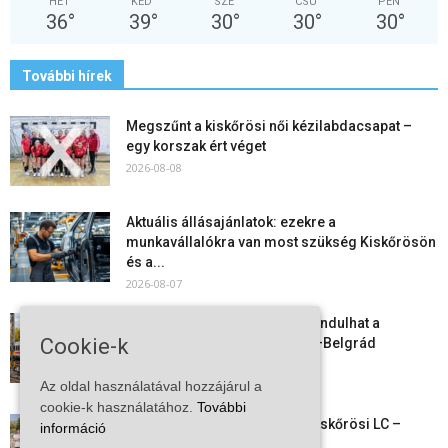
HÉT
KED
SZE
CSÜ
PÉN
36
°
39
°
30
°
30
°
30
°
További hírek
Megszűnt a kiskőrösi női kézilabdacsapat –
egy korszak ért véget
2026-08-08
Aktuális állásajánlatok: ezekre a
munkavállalókra van most szükség Kiskőrösön
és a...
2026-08-07
Vitézy Dávid: már ősszel újraindulhat a
Cookie-k
személyszállítás a Budapest–Belgrád
vasútvonalon
2026-08-06
Az oldal használatával hozzájárul a
cookie-k használatához.
További
Megkezdte a felkészülést a Kiskőrösi LC –
információ
együtt maradt a keret,...