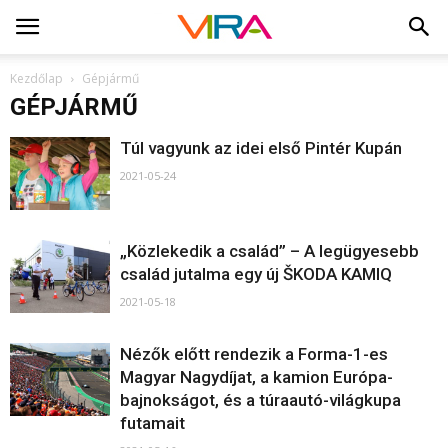
Kezdőlap
Gépjármű
GÉPJÁRMŰ
Túl vagyunk az idei első Pintér Kupán
2021-05-24
„Közlekedik a család” – A legügyesebb
család jutalma egy új ŠKODA KAMIQ
2021-05-18
Nézők előtt rendezik a Forma-1-es
Magyar Nagydíjat, a kamion Európa-
bajnokságot, és a túraautó-világkupa
futamait