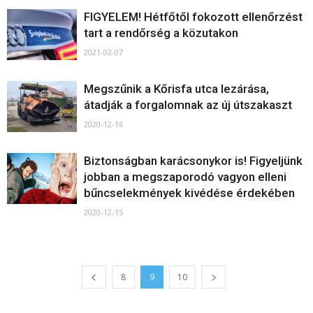
FIGYELEM! Hétfőtől fokozott ellenőrzést
tart a rendőrség a közutakon
2021-02-07
Megszűnik a Kőrisfa utca lezárása,
átadják a forgalomnak az új útszakaszt
2020-12-16
Biztonságban karácsonykor is! Figyeljünk
jobban a megszaporodó vagyon elleni
bűncselekmények kivédése érdekében
2020-12-15
8
9
10