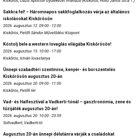
Kiskőrös, Oázis Apostoli Gyülekezet imaháza (Kiskőrös, Holló János utca 1.)
Sakkra fel! – Háromnapos sakkfoglalkozás várja az általános
iskolásokat Kiskőrösön
2026. augusztus 12. 09:00 - 12:00
Kiskőrös, Petőfi Sándor Művelődési Központ
Kóstolj bele a western lovaglás világába Kiskőrösön!
2026. augusztus 15. 10:00 - 17:00
Kiskőrös, István lovastanya
Ünnepi szabadtéri szentmise, kenyér- és borszentelés
Kiskőrösön augusztus 20-án
2026. augusztus 20. 09:00 - 11:00
Kiskőrös, Petőfi tér
Vad- és Halfesztivál a Vadkerti-tónál – gasztronómia, zene és
tűzijáték augusztus 20-án!
2026. augusztus 20. 10:00 - 23:59
Soltvadkert, Vadkerti-tó
Augusztus 20-án ünnepi délutánra várják a családokat