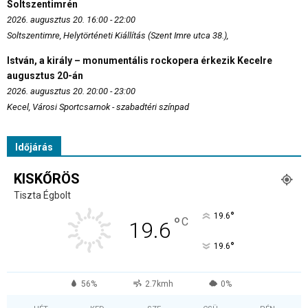
Soltszentimrén
2026. augusztus 20. 16:00 - 22:00
Soltszentimre, Helytörténeti Kiállítás (Szent Imre utca 38.),
István, a király – monumentális rockopera érkezik Kecelre
augusztus 20-án
2026. augusztus 20. 20:00 - 23:00
Kecel, Városi Sportcsarnok - szabadtéri színpad
Időjárás
KISKŐRÖS
Tiszta Égbolt
°
19.6
°
C
19.6
°
19.6
56%
2.7kmh
0%