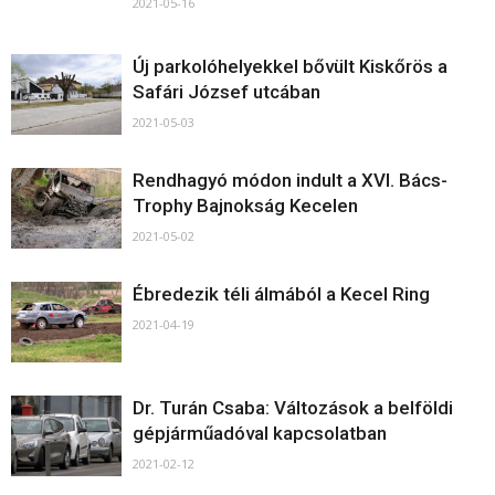
2021-05-16
Új parkolóhelyekkel bővült Kiskőrös a
Safári József utcában
2021-05-03
Rendhagyó módon indult a XVI. Bács-
Trophy Bajnokság Kecelen
2021-05-02
Ébredezik téli álmából a Kecel Ring
2021-04-19
Dr. Turán Csaba: Változások a belföldi
gépjárműadóval kapcsolatban
2021-02-12