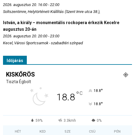
2026. augusztus 20. 16:00 - 22:00
Soltszentimre, Helytörténeti Kiállítás (Szent Imre utca 38.),
István, a király – monumentális rockopera érkezik Kecelre
augusztus 20-án
2026. augusztus 20. 20:00 - 23:00
Kecel, Városi Sportcsarnok - szabadtéri színpad
Időjárás
KISKŐRÖS
Tiszta Égbolt
°
18.8
°
C
18.8
°
18.8
59%
3.3kmh
0%
HÉT
KED
SZE
CSÜ
PÉN