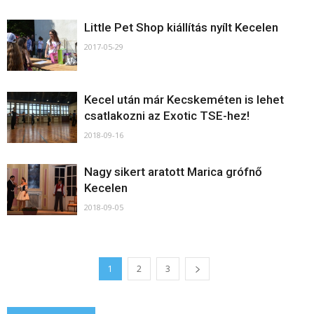
Little Pet Shop kiállítás nyílt Kecelen
2017-05-29
Kecel után már Kecskeméten is lehet
csatlakozni az Exotic TSE-hez!
2018-09-16
Nagy sikert aratott Marica grófnő
Kecelen
2018-09-05
1
2
3