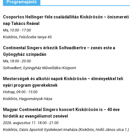
Programajánló
Csoportos Hellinger-féle családállítás Kiskőrösön – önismereti
nap Takács Reával
Ma, 10:00 - 17:00
Kiskőrös, Felsőcebe tanya 45.
Continental Singers érkezik Soltvadkertre – zenés este a
Gyöngyház színpadán
Ma, 18:00 - 20:00
Soltvadkert, Gyöngyház Művelődési Központ
Mesterségek és alkotói napok Kiskőrösön – élményekkel teli
nyári program gyerekeknek
Holnap, 09:00 - 15:00
Kiskőrös, Hagyományok Háza
Magyar Continental Singers koncert Kiskőrösön is – 40 éve
hirdetik az evangéliumot zenével
2026. augusztus 11. 18:00 - 21:00
Kiskőrös, Oázis Apostoli Gyülekezet imaháza (Kiskőrös, Holló János utca 1.)