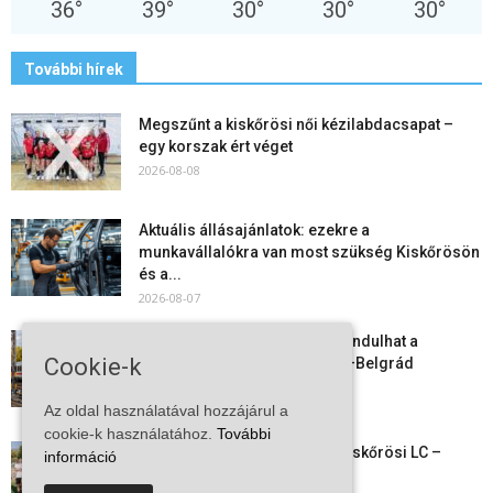
36
°
39
°
30
°
30
°
30
°
További hírek
Megszűnt a kiskőrösi női kézilabdacsapat –
egy korszak ért véget
2026-08-08
Aktuális állásajánlatok: ezekre a
munkavállalókra van most szükség Kiskőrösön
és a...
2026-08-07
Vitézy Dávid: már ősszel újraindulhat a
Cookie-k
személyszállítás a Budapest–Belgrád
vasútvonalon
2026-08-06
Az oldal használatával hozzájárul a
cookie-k használatához.
További
Megkezdte a felkészülést a Kiskőrösi LC –
információ
együtt maradt a keret,...