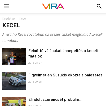
Kezdőlap
Kecel
KECEL
A vira.hu Kecel rovatában az összes cikket megtalálod „Kecel”
témában.
Felnőtté válásukat ünnepelték a keceli
fiatalok
2018-08-27
Figyelmetlen Suzukis okozta a balesetet
2018-09-25
Elindult szerencsét próbálni…
2018-09-29