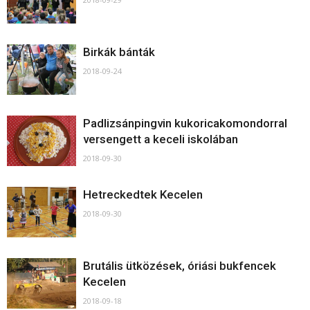
Birkák bánták
2018-09-24
Padlizsánpingvin kukoricakomondorral
versengett a keceli iskolában
2018-09-30
Hetreckedtek Kecelen
2018-09-30
Brutális ütközések, óriási bukfencek
Kecelen
2018-09-18