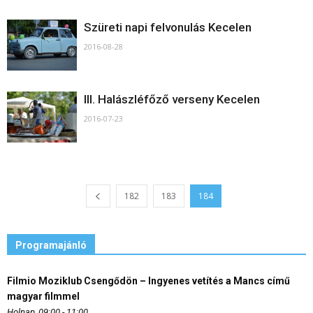
Szüreti napi felvonulás Kecelen
2016-08-28
III. Halászléfőző verseny Kecelen
2016-07-23
182
183
184
Programajánló
Filmio Moziklub Csengődön – Ingyenes vetítés a Mancs című
magyar filmmel
Holnap, 09:00 - 11:00