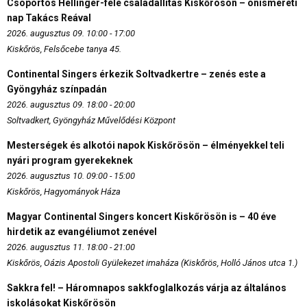
Csoportos Hellinger-féle családállítás Kiskőrösön – önismereti
nap Takács Reával
2026. augusztus 09. 10:00 - 17:00
Kiskőrös, Felsőcebe tanya 45.
Continental Singers érkezik Soltvadkertre – zenés este a
Gyöngyház színpadán
2026. augusztus 09. 18:00 - 20:00
Soltvadkert, Gyöngyház Művelődési Központ
Mesterségek és alkotói napok Kiskőrösön – élményekkel teli
nyári program gyerekeknek
2026. augusztus 10. 09:00 - 15:00
Kiskőrös, Hagyományok Háza
Magyar Continental Singers koncert Kiskőrösön is – 40 éve
hirdetik az evangéliumot zenével
2026. augusztus 11. 18:00 - 21:00
Kiskőrös, Oázis Apostoli Gyülekezet imaháza (Kiskőrös, Holló János utca 1.)
Sakkra fel! – Háromnapos sakkfoglalkozás várja az általános
iskolásokat Kiskőrösön