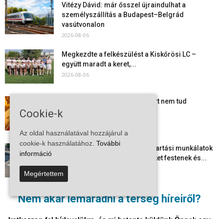
Vitézy Dávid: már ősszel újraindulhat a
személyszállítás a Budapest–Belgrád
vasútvonalon
2026-08-06
Megkezdte a felkészülést a Kiskőrösi LC –
együtt maradt a keret,...
2026-08-06
Mi történik Európa felett? Ezért nem tud
szabadulni a kontinens a...
Cookie-k
2026-08-05
Az oldal használatával hozzájárul a
cookie-k használatához.
További
Folyamatosak a nyári karbantartási munkálatok
információ
Kiskőrösön – útburkolati jeleket festenek és...
2026-08-05
Megértettem
Több száz gyorshajtót és ittas sofőrt szűrtek ki
Nem akar lemaradni a térség híreiről?
Bács-Kiskun útjain –...
2026-08-04