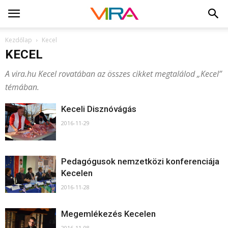
Kezdőlap
Kecel
KECEL
A vira.hu Kecel rovatában az összes cikket megtalálod „Kecel”
témában.
Keceli Disznóvágás
2016-11-29
Pedagógusok nemzetközi konferenciája
Kecelen
2016-11-28
Megemlékezés Kecelen
2016-11-08