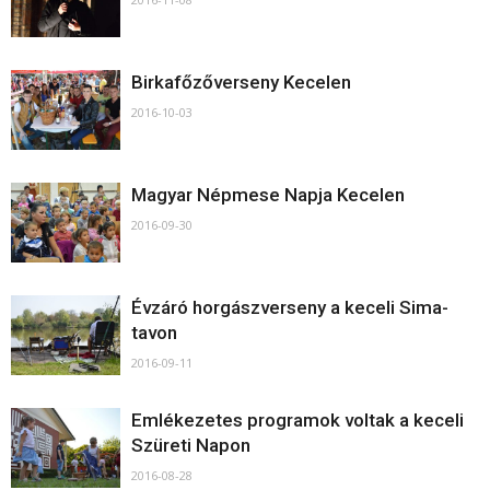
Birkafőzőverseny Kecelen
2016-10-03
Magyar Népmese Napja Kecelen
2016-09-30
Évzáró horgászverseny a keceli Sima-
tavon
2016-09-11
Emlékezetes programok voltak a keceli
Szüreti Napon
2016-08-28