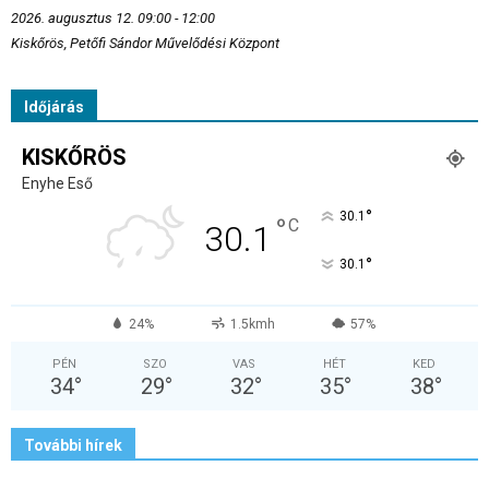
2026. augusztus 12. 09:00 - 12:00
Kiskőrös, Petőfi Sándor Művelődési Központ
Időjárás
KISKŐRÖS
Enyhe Eső
°
30.1
°
C
30.1
°
30.1
24%
1.5kmh
57%
PÉN
SZO
VAS
HÉT
KED
34
°
29
°
32
°
35
°
38
°
További hírek