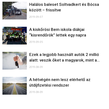
Halálos baleset Soltvadkert és Bócsa
között – frissítve
2019-09-07
A kiskőrösi Bem iskola diákjai
“kisrendőrök” lettek egy napra
2019-09-05
Ezek a legjobb használt autók 2 millió
alatt: veszik őket a magyarok, mint a...
2019-08-09
A hétvégén nem lesz elérhető az
útdíjfizetési rendszer
2019-08-09