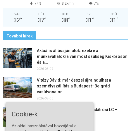
74%
3.2kmh
7%
VAS
HÉT
KED
SZE
CSÜ
32
°
37
°
38
°
31
°
31
°
További hírek
Aktuális állásajánlatok: ezekre a
munkavállalókra van most szükség Kiskőrösön
és a...
2026-08-07
Vitézy Dávid: már ősszel újraindulhat a
személyszállítás a Budapest–Belgrád
vasútvonalon
2026-08-06
Megkezdte a felkészülést a Kiskőrösi LC –
Cookie-k
együtt maradt a keret,...
2026-08-06
Az oldal használatával hozzájárul a