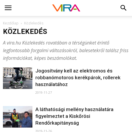
Kezdőlap
Közlekedés
KÖZLEKEDÉS
A vira.hu Közlekedés rovatában a térségünket érintő
legfontosabb forgalmi változásokról, balesetekről találsz friss
információkat, képes beszámolókat.
Jogosítvány kell az elektromos és
robbanómotoros kerékpárok, rollerek
használatához
2019-11-27
A láthatósági mellény használatára
figyelmeztet a Kiskőrösi
Rendőrkapitányság
2019-11-26