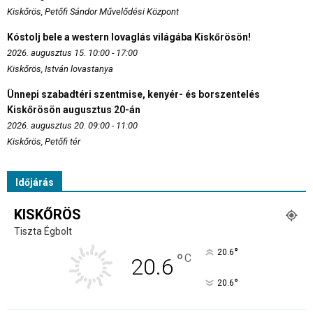
Kiskőrös, Petőfi Sándor Művelődési Központ
Kóstolj bele a western lovaglás világába Kiskőrösön!
2026. augusztus 15. 10:00 - 17:00
Kiskőrös, István lovastanya
Ünnepi szabadtéri szentmise, kenyér- és borszentelés
Kiskőrösön augusztus 20-án
2026. augusztus 20. 09:00 - 11:00
Kiskőrös, Petőfi tér
Időjárás
KISKŐRÖS
Tiszta Égbolt
°
20.6
°
C
20.6
°
20.6