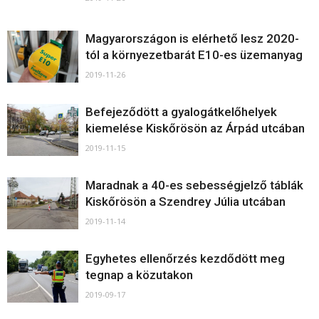
Magyarországon is elérhető lesz 2020-
tól a környezetbarát E10-es üzemanyag
2019-11-26
Befejeződött a gyalogátkelőhelyek
kiemelése Kiskőrösön az Árpád utcában
2019-11-15
Maradnak a 40-es sebességjelző táblák
Kiskőrösön a Szendrey Júlia utcában
2019-11-14
Egyhetes ellenőrzés kezdődött meg
tegnap a közutakon
2019-09-17