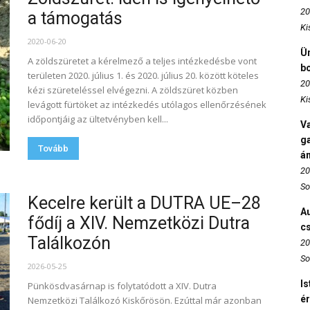
20
a támogatás
Ki
2020-06-20
Ün
A zöldszüretet a kérelmező a teljes intézkedésbe vont
b
területen 2020. július 1. és 2020. július 20. között köteles
20
kézi szüreteléssel elvégezni. A zöldszüret közben
Ki
levágott fürtöket az intézkedés utólagos ellenőrzésének
időpontjáig az ültetvényben kell...
Va
ga
Tovább
án
20
So
Kecelre került a DUTRA UE–28
Au
fődíj a XIV. Nemzetközi Dutra
c
Találkozón
20
So
2026-05-25
Is
Pünkösdvasárnap is folytatódott a XIV. Dutra
é
Nemzetközi Találkozó Kiskőrösön. Ezúttal már azonban