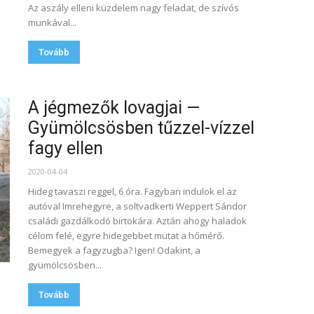
Az aszály elleni küzdelem nagy feladat, de szívós
munkával...
Tovább
A jégmezők lovagjai —
Gyümölcsösben tűzzel-vízzel
fagy ellen
2020-04-04
Hideg tavaszi reggel, 6 óra. Fagyban indulok el az
autóval Imrehegyre, a soltvadkerti Weppert Sándor
családi gazdálkodó birtokára. Aztán ahogy haladok
célom felé, egyre hidegebbet mutat a hőmérő.
Bemegyek a fagyzugba? Igen! Odakint, a
gyümölcsösben...
Tovább