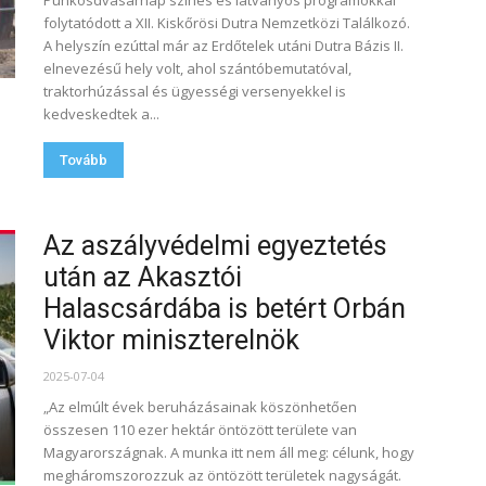
Pünkösdvasárnap színes és látványos programokkal
folytatódott a XII. Kiskőrösi Dutra Nemzetközi Találkozó.
A helyszín ezúttal már az Erdőtelek utáni Dutra Bázis II.
elnevezésű hely volt, ahol szántóbemutatóval,
traktorhúzással és ügyességi versenyekkel is
kedveskedtek a...
Tovább
Az aszályvédelmi egyeztetés
után az Akasztói
Halascsárdába is betért Orbán
Viktor miniszterelnök
2025-07-04
„Az elmúlt évek beruházásainak köszönhetően
összesen 110 ezer hektár öntözött területe van
Magyarországnak. A munka itt nem áll meg: célunk, hogy
megháromszorozzuk az öntözött területek nagyságát.