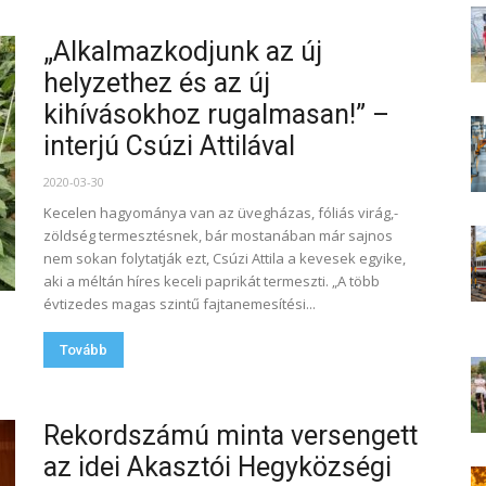
„Alkalmazkodjunk az új
helyzethez és az új
kihívásokhoz rugalmasan!” –
interjú Csúzi Attilával
2020-03-30
Kecelen hagyománya van az üvegházas, fóliás virág,-
zöldség termesztésnek, bár mostanában már sajnos
nem sokan folytatják ezt, Csúzi Attila a kevesek egyike,
aki a méltán híres keceli paprikát termeszti. „A több
évtizedes magas szintű fajtanemesítési...
Tovább
Rekordszámú minta versengett
az idei Akasztói Hegyközségi