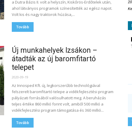
a Dutra Bázis II. volt a helyszín, Kiskőrös-Erdőtelek után,
20
ahol látványos programok színesítették az egész napot.
Ke
Volt kis és nagy traktorok húzása,...
Tovább
Új munkahelyek Izsákon –
átadták az új baromfitartó
telepet
2020-09-19
Az Innosped Kft. új, legkorszerűbb technológiával
felszerelt baromfitartó telepe a vidékfejlesztési program
pályázati forrásából valósulhatott meg. A beruházás
teljes értéke 860 millió forint volt, amiből 500 millió a
vidékfejlesztési program támogatása és 360 millió...
Tovább