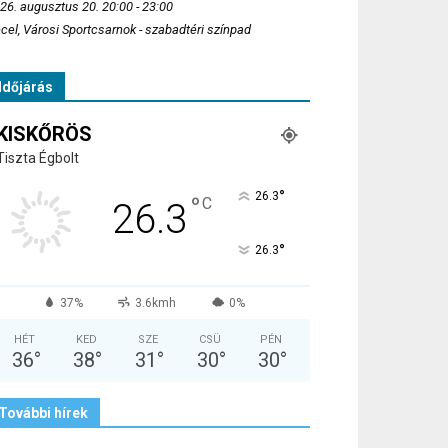
26. augusztus 20. 20:00 - 23:00
cel, Városi Sportcsarnok - szabadtéri színpad
Időjárás
KISKŐRÖS
Tiszta Égbolt
°
26.3
°
C
26.3
°
26.3
37%
3.6kmh
0%
HÉT
KED
SZE
CSÜ
PÉN
36
°
38
°
31
°
30
°
30
°
További hírek