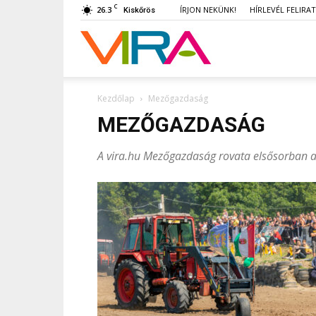
C
26.3
ÍRJON NEKÜNK!
HÍRLEVÉL FELIRA
Kiskőrös
VIRA
Kezdőlap
Mezőgazdaság
MEZŐGAZDASÁG
A vira.hu Mezőgazdaság rovata elsősorban a