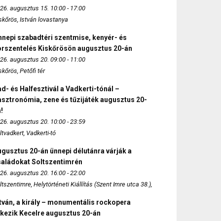
26. augusztus 15. 10:00 - 17:00
skőrös, István lovastanya
nepi szabadtéri szentmise, kenyér- és
orszentelés Kiskőrösön augusztus 20-án
26. augusztus 20. 09:00 - 11:00
skőrös, Petőfi tér
d- és Halfesztivál a Vadkerti-tónál –
sztronómia, zene és tűzijáték augusztus 20-
!
26. augusztus 20. 10:00 - 23:59
ltvadkert, Vadkerti-tó
gusztus 20-án ünnepi délutánra várják a
saládokat Soltszentimrén
26. augusztus 20. 16:00 - 22:00
ltszentimre, Helytörténeti Kiállítás (Szent Imre utca 38.),
tván, a király – monumentális rockopera
rkezik Kecelre augusztus 20-án