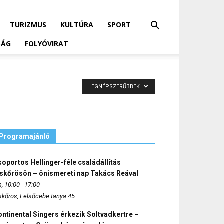
TURIZMUS
KULTÚRA
SPORT
SÁG
FOLYÓVIRAT
LEGNÉPSZERŰBBEK
Programajánló
oportos Hellinger-féle családállítás
iskőrösön – önismereti nap Takács Reával
, 10:00 - 17:00
skőrös, Felsőcebe tanya 45.
ntinental Singers érkezik Soltvadkertre –