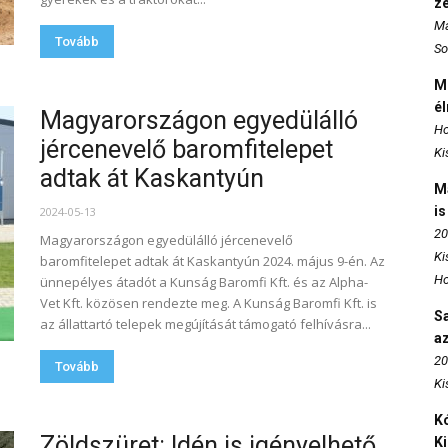
z
Ma
Tovább
So
M
é
Magyarországon egyedülálló
Ho
jércenevelő baromfitelepet
Ki
adtak át Kaskantyún
M
is
2024-05-13
20
Magyarországon egyedülálló jércenevelő
Ki
baromfitelepet adtak át Kaskantyún 2024. május 9-én. Az
Ho
ünnepélyes átadót a Kunság Baromfi Kft. és az Alpha-
Vet Kft. közösen rendezte meg. A Kunság Baromfi Kft. is
S
az állattartó telepek megújítását támogató felhívásra...
az
20
Tovább
Ki
Kó
Zöldszüret: Idén is igényelhető
K