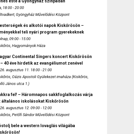
enés este a Gyöngyház színpadán
, 18:00 - 20:00
ltvadkert, Gyöngyház Művelődési Központ
esterségek és alkotói napok Kiskőrösön –
lményekkel teli nyári program gyerekeknek
lnap, 09:00 - 15:00
skőrös, Hagyományok Háza
agyar Continental Singers koncert Kiskőrösön
 – 40 éve hirdetik az evangéliumot zenével
26. augusztus 11. 18:00 - 21:00
skőrös, Oázis Apostoli Gyülekezet imaháza (Kiskőrös,
lló János utca 1.)
akkra fel! – Háromnapos sakkfoglalkozás várja
 általános iskolásokat Kiskőrösön
26. augusztus 12. 09:00 - 12:00
skőrös, Petőfi Sándor Művelődési Központ
stolj bele a western lovaglás világába
iskőrösön!