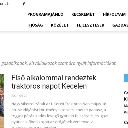
TKOZÁS
PROGRAMAJÁNLÓ
KECSKEMÉT
HÍRFOLYAM
IFJÚSÁG
KÖZÉLET
FEJLESZTÉSEK
GAZDA
 gazdálkodók, kisvállalkozók számára nyújt információkat.
Első alkalommal rendeztek
traktoros napot Kecelen
Cs
2024-05-20
K
Nagy sikerrel zárult az I. Keceli Traktoros Nap május 18-
Ma
án. Az időjárási körülményekre sem lehetett panasz, a
Ki
reggeli párás-ködös levegő gyorsan felszáradt, és igazi
nyárias időben zajlott az erőgépek versenye. A
Co
gyerekek és a traktorokat...