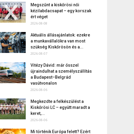
Megszűnt a kiskőrösi női
kézilabdacsapat – egy korszak
ért véget
2026-08-08
Aktuális állásajánlatok: ezekre
a munkavállalókra van most
szükség Kiskőrösön és a...
2026-08-07
Vitézy Dávid: már ősszel
újraindulhat a személyszállítás
a Budapest–Belgrád
vasútvonalon
2026-08-06
Megkezdte a felkészülést a
Kiskőrösi LC – együtt maradt a
keret,...
2026-08-06
Mi történik Európa felett? Ezért