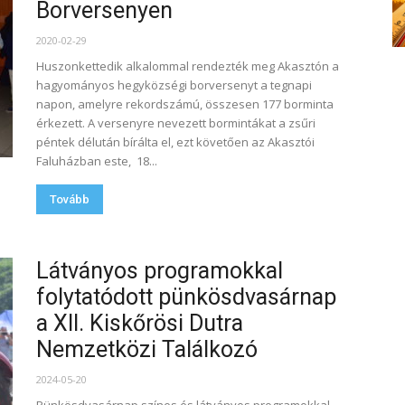
Borversenyen
2020-02-29
Huszonkettedik alkalommal rendezték meg Akasztón a
hagyományos hegyközségi borversenyt a tegnapi
napon, amelyre rekordszámú, összesen 177 borminta
érkezett. A versenyre nevezett bormintákat a zsűri
péntek délután bírálta el, ezt követően az Akasztói
Faluházban este, 18...
Tovább
Látványos programokkal
folytatódott pünkösdvasárnap
a XII. Kiskőrösi Dutra
Nemzetközi Találkozó
2024-05-20