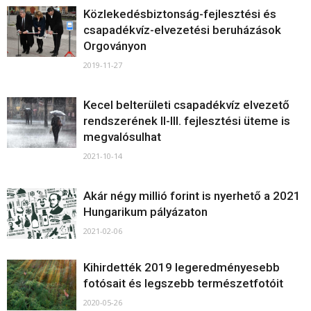
Közlekedésbiztonság-fejlesztési és
csapadékvíz-elvezetési beruházások
Orgoványon
2019-11-27
Kecel belterületi csapadékvíz elvezető
rendszerének II-III. fejlesztési üteme is
megvalósulhat
2021-10-14
Akár négy millió forint is nyerhető a 2021
Hungarikum pályázaton
2021-02-06
Kihirdették 2019 legeredményesebb
fotósait és legszebb természetfotóit
2020-05-26