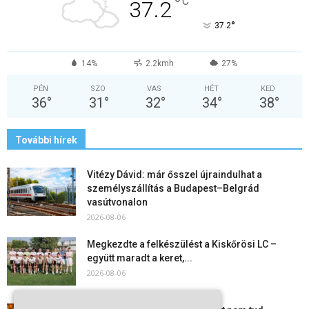
°
C
37.2
°
37.2
14%
2.2kmh
27%
PÉN
SZO
VAS
HÉT
KED
36
°
31
°
32
°
34
°
38
°
További hírek
Vitézy Dávid: már ősszel újraindulhat a
személyszállítás a Budapest–Belgrád
vasútvonalon
2026-08-06
Megkezdte a felkészülést a Kiskőrösi LC –
együtt maradt a keret,...
2026-08-06