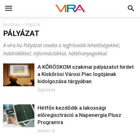
Kezdőlap
Pályázat
PÁLYÁZAT
A vira.hu Pályázat rovata a legfrissebb lehetőségekkel,
határidőkkel, információkkal, háttéranyagokkal.
A KŐRÖSKOM szakmai pályázatot hirdet
a Kiskőrösi Városi Piac logójának
kidolgozása tárgyában
2024-04-04
Hétfőn kezdődik a lakossági
előregisztráció a Napenergia Plusz
Programra
2024-01-12