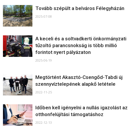
Tovább szépült a belváros Félegyházán
2025-07-08
A keceli és a soltvadkerti önkormányzati
tűzoltó parancsnokság is több millió
forintot nyert pályázaton
2025-06-19
Megtörtént Akasztó-Csengőd-Tabdi új
szennyvíztelepének alapkő letétele
2022-11-25
Időben kell igényelni a nullás igazolást az
otthonfelújítási támogatáshoz
2022-12-13