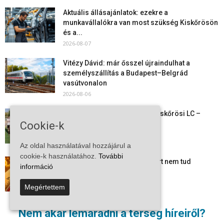
Aktuális állásajánlatok: ezekre a
munkavállalókra van most szükség Kiskőrösön
és a...
2026-08-07
Vitézy Dávid: már ősszel újraindulhat a
személyszállítás a Budapest–Belgrád
vasútvonalon
2026-08-06
Megkezdte a felkészülést a Kiskőrösi LC –
Cookie-k
együtt maradt a keret,...
2026-08-06
Az oldal használatával hozzájárul a
cookie-k használatához.
További
Mi történik Európa felett? Ezért nem tud
információ
szabadulni a kontinens a...
2026-08-05
Megértettem
Folyamatosak a nyári karbantartási munkálatok
Nem akar lemaradni a térség híreiről?
Kiskőrösön – útburkolati jeleket festenek és...