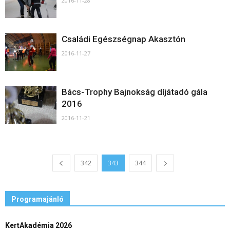
2016-11-28
Családi Egészségnap Akasztón
2016-11-27
Bács-Trophy Bajnokság díjátadó gála
2016
2016-11-21
342
343
344
Programajánló
KertAkadémia 2026