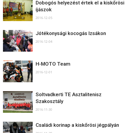
Dobogós helyezést értek el a kiskőrösi
íjászok
2016-12-05
Jótékonysági kocogás Izsákon
2016-12-04
H-MOTO Team
2016-12-01
Soltvadkerti TE Asztalitenisz
Szakosztály
2016-11-30
Családi korinap a kiskőrösi jégpályán