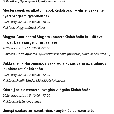
Soltvadkert, Gyöngyház Művelődési Központ
Mesterségek és alkotói napok Kiskőrösön – élményekkel teli
nyári program gyerekeknek
2026. augusztus 10. 09:00 - 15:00
Kiskőrös, Hagyományok Háza
Magyar Continental Singers koncert Kiskőrösön is – 40 éve
hirdetik az evangéliumot zenével
2026. augusztus 11. 18:00 - 21:00
Kiskőrös, Oázis Apostoli Gyülekezet imaháza (Kiskőrös, Holló János utca 1.)
Sakkra fel! – Háromnapos sakkfoglalkozás várja az általános
iskolásokat Kiskőrösön
2026. augusztus 12. 09:00 - 12:00
Kiskőrös, Petőfi Sándor Művelődési Központ
Kóstolj bele a western lovaglás világába Kiskőrösön!
2026. augusztus 15. 10:00 - 17:00
Kiskőrös, István lovastanya
Ünnepi szabadtéri szentmise, kenyér- és borszentelés