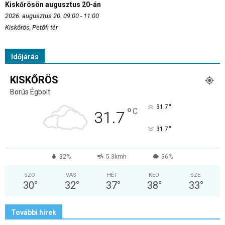
Kiskőrösön augusztus 20-án
2026. augusztus 20. 09:00 - 11:00
Kiskőrös, Petőfi tér
Időjárás
KISKŐRÖS
Borús Égbolt
°
31.7
°
C
31.7
°
31.7
32%
5.3kmh
96%
SZO
VAS
HÉT
KED
SZE
30
°
32
°
37
°
38
°
33
°
További hírek