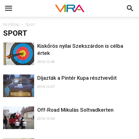
Kezdőlap
Sport
SPORT
Kiskőrös nyilai Szekszárdon is célba
értek
2016-12-08
Díjazták a Pintér Kupa résztvevőit
2016-12-07
Off-Road Mikulás Soltvadkerten
2016-12-06