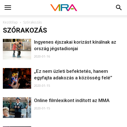
Kezdőlap
Szórakozás
SZÓRAKOZÁS
Ingyenes éjszakai korizást kínálnak az
ország jégstadionjai
2020-01-16
„Ez nem üzleti befektetés, hanem
egyfajta adakozás a közösség felé”
2020-01-15
Online filmlexikont indított az MMA
2020-01-15