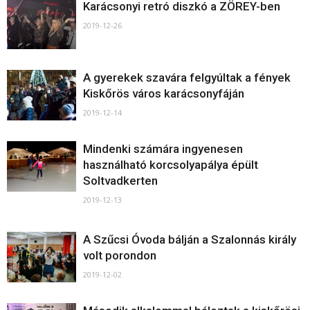
Karácsonyi retró diszkó a ZÖREY-ben
2019-12-26
A gyerekek szavára felgyúltak a fények
Kiskőrös város karácsonyfáján
2019-12-14
Mindenki számára ingyenesen
használható korcsolyapálya épült
Soltvadkerten
2019-12-13
A Szűcsi Óvoda bálján a Szalonnás király
volt porondon
2019-12-02