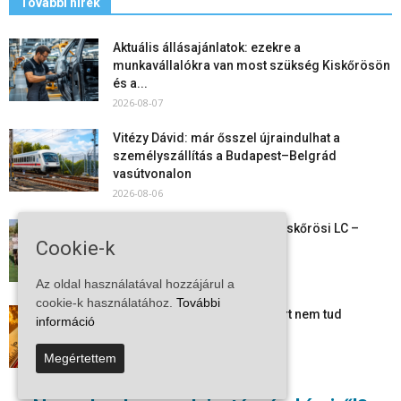
További hírek
Aktuális állásajánlatok: ezekre a
munkavállalókra van most szükség Kiskőrösön
és a...
2026-08-07
Vitézy Dávid: már ősszel újraindulhat a
személyszállítás a Budapest–Belgrád
vasútvonalon
2026-08-06
Megkezdte a felkészülést a Kiskőrösi LC –
Cookie-k
együtt maradt a keret,...
2026-08-06
Az oldal használatával hozzájárul a
cookie-k használatához.
További
Mi történik Európa felett? Ezért nem tud
információ
szabadulni a kontinens a...
2026-08-05
Megértettem
Folyamatosak a nyári karbantartási munkálatok