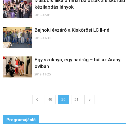
Második alkalommal báloztak a kiskőrösi
kézilabdás lányok
2019-12-01
Bajnoki évzáró a Kiskőrösi LC II-nél
2019-11-30
Egy szoknya, egy nadrág – bál az Arany
oviban
2019-11-25
49
50
51
Programajánló