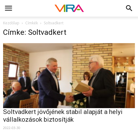
Kezdőlap
Címkék
Soltvadkert
Címke: Soltvadkert
Soltvadkert jövőjének stabil alapját a helyi
vállalkozások biztosítják
2022-03-30