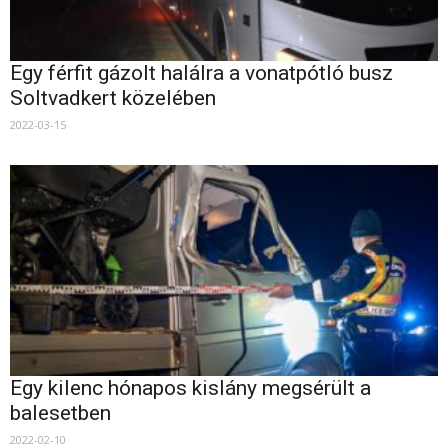
Egy férfit gázolt halálra a vonatpótló busz
Soltvadkert közelében
2022-03-15
Egy kilenc hónapos kislány megsérült a
balesetben
2022-02-10