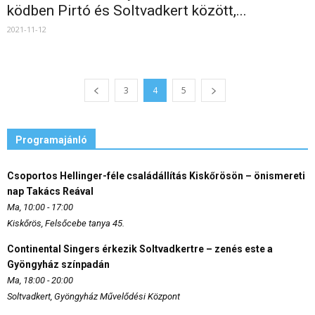
ködben Pirtó és Soltvadkert között,...
2021-11-12
3
4
5
Programajánló
Csoportos Hellinger-féle családállítás Kiskőrösön – önismereti
nap Takács Reával
Ma, 10:00 - 17:00
Kiskőrös, Felsőcebe tanya 45.
Continental Singers érkezik Soltvadkertre – zenés este a
Gyöngyház színpadán
Ma, 18:00 - 20:00
Soltvadkert, Gyöngyház Művelődési Központ