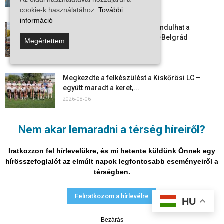
2026-08-07
cookie-k használatához.
További
információ
Vitézy Dávid: már ősszel újraindulhat a
személyszállítás a Budapest–Belgrád
Megértettem
vasútvonalon
2026-08-06
Megkezdte a felkészülést a Kiskőrösi LC –
együtt maradt a keret,...
2026-08-06
Mi történik Európa felett? Ezért nem tud
Nem akar lemaradni a térség híreiről?
szabadulni a kontinens a...
2026-08-05
Iratkozzon fel hírlevelükre, és mi hetente küldünk Önnek egy
hírösszefoglalót az elmúlt napok legfontosabb eseményeiről a
térségben.
Adatvédelmi nyilatkozat
Médiaajánlat
Impresszum
Feliratkozom a hírlevélre
HU
© Vira Média Kft.
Bezárás