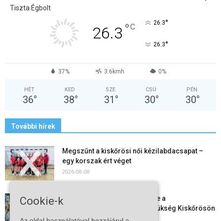
Tiszta Égbolt
°
26.3
°
C
26.3
°
26.3
37%
3.6kmh
0%
HÉT
KED
SZE
CSÜ
PÉN
36
°
38
°
31
°
30
°
30
°
További hírek
Megszűnt a kiskőrösi női kézilabdacsapat –
egy korszak ért véget
2026-08-08
Aktuális állásajánlatok: ezekre a
Cookie-k
munkavállalókra van most szükség Kiskőrösön
és a...
Az oldal használatával hozzájárul a