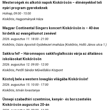
Mesterségek és alkotói napok Kiskőrösön – élményekkel teli
nyári program gyerekeknek
Holnap, 09:00 - 15:00
Kiskőrös, Hagyományok Háza
Magyar Continental Singers koncert Kiskőrösön is – 40 éve
hirdetik az evangéliumot zenével
2026. augusztus 11. 18:00 - 21:00
Kiskőrös, Oázis Apostoli Gyülekezet imaháza (Kiskőrös, Holló János utca 1.)
Sakkra fel! – Háromnapos sakkfoglalkozás várja az általános
iskolásokat Kiskőrösön
2026. augusztus 12. 09:00 - 12:00
Kiskőrös, Petőfi Sándor Művelődési Központ
Kóstolj bele a western lovaglás világába Kiskőrösön!
2026. augusztus 15. 10:00 - 17:00
Kiskőrös, István lovastanya
Ünnepi szabadtéri szentmise, kenyér- és borszentelés
Kiskőrösön augusztus 20-án