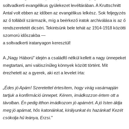
soltvadkerti evangélikus gyülekezet levéltárában. A Kruttschnitt
Antal volt ebben az időben az evangélikus lelkész. Sok feljegyzés
az ő tollából származik, míg a beérkező iratok archiválása is az ő
rendszeretetét dicséri. Tekintsünk bele tehát az 1914-1918 közötti
szomorú időszakba —
a soltvadkerti iratanyagon keresztül!
A „Nagy Háború” idején a családfő nélkül kellett a nagy ünnepeket
megtartani, ami valószínűleg könnyek között történt. Mit
érezhetett az a gyerek, aki ezt a levelet írta:
„Édes jó Apám! Szeretettel értesítem, hogy virág vasárnapján
tartjuk a konfirmáció ünnepet. Kérem, imádkozzon értem ott a
távolban. Én pedig itthon imádkozom jó apámért. A jó Isten áldja
meg jó apámat, hős katonáinkat, királyunkat és hazánkat! Kezét
csókolja hű leánya, Erzsi.”