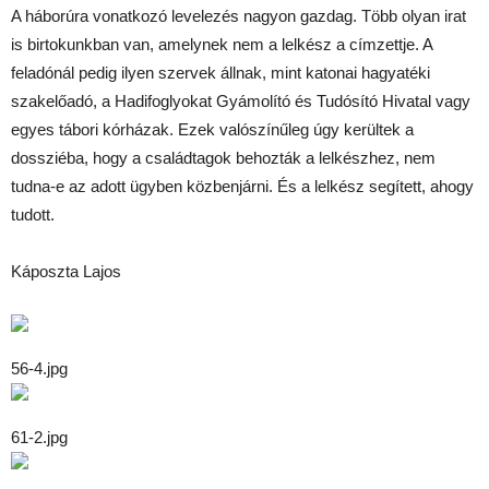
A háborúra vonatkozó levelezés nagyon gazdag. Több olyan irat
is birtokunkban van, amelynek nem a lelkész a címzettje. A
feladónál pedig ilyen szervek állnak, mint katonai hagyatéki
szakelőadó, a Hadifoglyokat Gyámolító és Tudósító Hivatal vagy
egyes tábori kórházak. Ezek valószínűleg úgy kerültek a
dossziéba, hogy a családtagok behozták a lelkészhez, nem
tudna-e az adott ügyben közbenjárni. És a lelkész segített, ahogy
tudott.
Káposzta Lajos
56-4.jpg
61-2.jpg