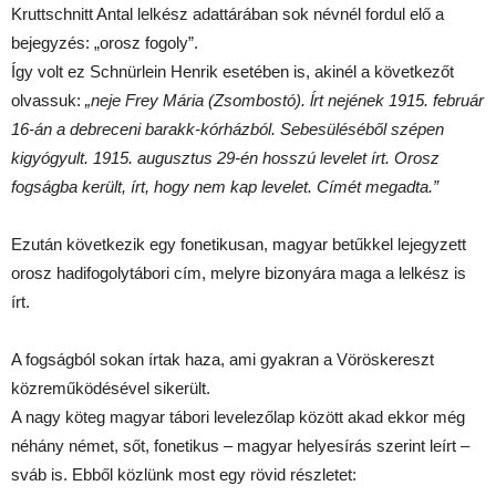
Kruttschnitt Antal lelkész adattárában sok névnél fordul elő a
bejegyzés: „orosz fogoly”.
Így volt ez Schnürlein Henrik esetében is, akinél a következőt
olvassuk:
„neje Frey Mária (Zsombostó). ĺrt nejének 1915. február
16-án a debreceni barakk-kórházból. Sebesüléséből szépen
kigyógyult. 1915. augusztus 29-én hosszú levelet írt. Orosz
fogságba került, írt, hogy nem kap levelet. Címét megadta.”
Ezután következik egy fonetikusan, magyar betűkkel lejegyzett
orosz hadifogolytábori cím, melyre bizonyára maga a lelkész is
írt.
A fogságból sokan írtak haza, ami gyakran a Vöröskereszt
közreműködésével sikerült.
A nagy köteg magyar tábori levelezőlap között akad ekkor még
néhány német, sőt, fonetikus – magyar helyesírás szerint leírt –
sváb is. Ebből közlünk most egy rövid részletet: