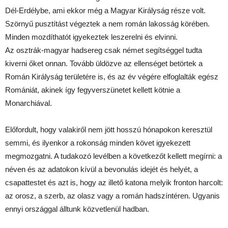
Dél-Erdélybe, ami ekkor még a Magyar Királyság része volt.
Szörnyű pusztítást végeztek a nem román lakosság körében.
Minden mozdíthatót igyekeztek leszerelni és elvinni.
Az osztrák-magyar hadsereg csak német segítséggel tudta
kiverni őket onnan. Tovább üldözve az ellenséget betörtek a
Román Királyság területére is, és az év végére elfoglalták egész
Romániát, akinek így fegyverszünetet kellett kötnie a
Monarchiával.
Előfordult, hogy valakiről nem jött hosszú hónapokon keresztül
semmi, és ilyenkor a rokonság minden követ igyekezett
megmozgatni. A tudakozó levélben a következőt kellett megírni: a
néven és az adatokon kívül a bevonulás idejét és helyét, a
csapattestet és azt is, hogy az illető katona melyik fronton harcolt:
az orosz, a szerb, az olasz vagy a román hadszíntéren. Ugyanis
ennyi országgal álltunk közvetlenül hadban.