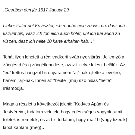
„Gesriben den jár 1917 Januar 29
Lieber Fater unt Ksviszter, ich mache eich zu viszen, dasz ich
kszunt bin, vasz ich fon eich auch hofet, unt ich tue auch zu
viszen, dasz ich heite 10 karte erhalten hab…”
Tehát ilyen lehetett a régi vadkerti sváb nyelvjárás. Jellemző a
zöngés d és g zöngétlenedése, azaz t illetve k lesz belőlük. Az
“eu” kettős hangzót bizonyára nem “aj”-nak ejtette a levélíró,
hanem “áj”-nak. Innen az “heute” (ma) szó hibás “heite”
írásmódja.
Maga a részlet a következőt jelenti: “Kedves Apám és
Testvéreim, tudatom veletek, hogy egészséges vagyok, amit
tőletek is remélek, és azt is tudatom, hogy ma 10 (vagy tizedik)
lapot kaptam (meg)…”