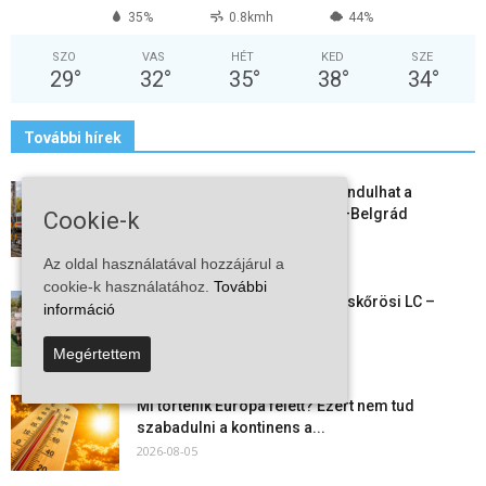
35%
0.8kmh
44%
SZO
VAS
HÉT
KED
SZE
29
°
32
°
35
°
38
°
34
°
További hírek
Vitézy Dávid: már ősszel újraindulhat a
személyszállítás a Budapest–Belgrád
Cookie-k
vasútvonalon
2026-08-06
Az oldal használatával hozzájárul a
cookie-k használatához.
További
Megkezdte a felkészülést a Kiskőrösi LC –
információ
együtt maradt a keret,...
2026-08-06
Megértettem
Mi történik Európa felett? Ezért nem tud
szabadulni a kontinens a...
2026-08-05