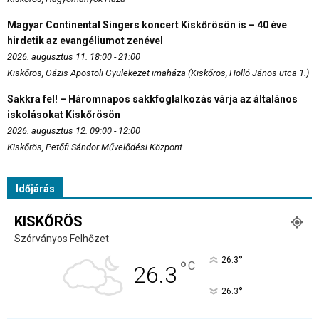
Magyar Continental Singers koncert Kiskőrösön is – 40 éve
hirdetik az evangéliumot zenével
2026. augusztus 11. 18:00 - 21:00
Kiskőrös, Oázis Apostoli Gyülekezet imaháza (Kiskőrös, Holló János utca 1.)
Sakkra fel! – Háromnapos sakkfoglalkozás várja az általános
iskolásokat Kiskőrösön
2026. augusztus 12. 09:00 - 12:00
Kiskőrös, Petőfi Sándor Művelődési Központ
Időjárás
KISKŐRÖS
Szórványos Felhőzet
°
26.3
°
C
26.3
°
26.3