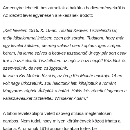
Amennyire lehetett, beszámoltak a bakák a hadieseményekről is.
Az idézett levél egyenesen a lelkésznek íródott:
„Kelt levelem 1916. X. 16-án. Tisztelt Kedves Tisztelendő Úr,
mély fájdalommal intézem ezen pár soraim. Tudatom, hogy már
egy levelet küldtem, de még választ nem kaptam. Igen szépen
kérem, ha lenne szíves a kedves tisztelendő úr egy pár sort csak
írni a hazai életről. Tiszteltetem az egész házi népjét! Küzdünk és
szenvedünk, de nem csüggedünk.
Itt van a Kis Molnár Józsi is, az öreg Kis Molnár unokája. 14-én
volt nagy ütközetünk, sok halottunk lett, kihajtottuk a románt
Magyarországból. Átléptük a határt. Hálás köszönettel fogadom a
válaszlevelüket tisztelettel: Windeker Ádám.”
A tábori levelezőlapra vetett szöveg stílusa meglehetősen
darabos. Nem tudni, hogy milyen körülmények között írhatta a
katona. A románok 1916 augusztusában törtek be