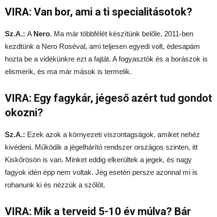
VIRA: Van bor, ami a ti specialitásotok?
Sz.A.:
A
Nero
. Ma már többfélét készítünk belőle, 2011-ben
kezdtünk a Nero Roséval, ami teljesen egyedi volt, édesapám
hozta be a vidékünkre ezt a fajtát. A fogyasztók és a borászok is
elismerik, és ma már mások is termelik.
VIRA: Egy fagykár, jégeső azért tud gondot
okozni?
Sz.A.:
Ezek azok a környezeti viszontagságok, amiket nehéz
kivédeni. Működik a jégelhárító rendszer országos szinten, itt
Kiskőrösön is van. Minket eddig elkerültek a jegek, és nagy
fagyok idén épp nem voltak. Jég esetén persze azonnal mi is
rohanunk ki és nézzük a szőlőt.
VIRA: Mik a terveid 5-10 év múlva? Bár