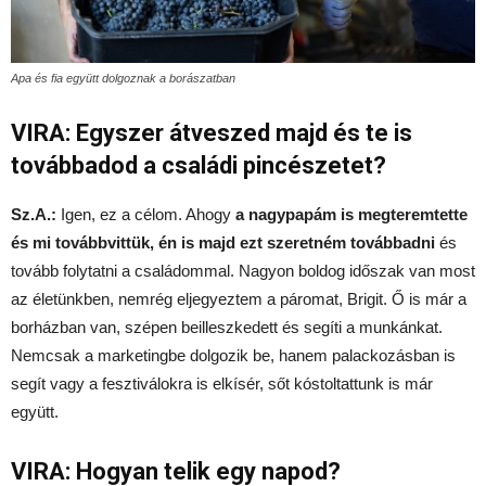
Apa és fia együtt dolgoznak a borászatban
VIRA: Egyszer átveszed majd és te is
továbbadod a családi pincészetet?
Sz.A.:
Igen, ez a célom. Ahogy
a nagypapám is megteremtette
és mi továbbvittük, én is majd ezt szeretném továbbadni
és
tovább folytatni a családommal. Nagyon boldog időszak van most
az életünkben, nemrég eljegyeztem a páromat, Brigit. Ő is már a
borházban van, szépen beilleszkedett és segíti a munkánkat.
Nemcsak a marketingbe dolgozik be, hanem palackozásban is
segít vagy a fesztiválokra is elkísér, sőt kóstoltattunk is már
együtt.
VIRA: Hogyan telik egy napod?