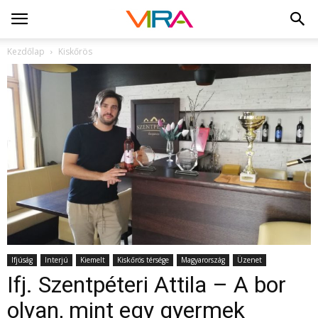
Kezdőlap
Kiskőrös
Ifjúság
Interjú
Kiemelt
Kiskőrös térsége
Magyarország
Üzenet
Ifj. Szentpéteri Attila – A bor
olyan, mint egy gyermek