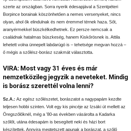
szerte az országban. Sorra nyerik édesapjával a Szentpéteri
Borpince borainak köszönhetően a nemes versenyeket, nincs
olyan, ahol ők elindulnak és nem éremmel térnek haza. Sőt,
aranyérmekkel büszkélkedhetnek. Ez persze nemcsak a
családnak hatalmas büszkeség, hanem Kiskőrösnek is. Attila
lehetett volna ünnepelt labdarúgó is – tehetsége megvan hozzá –
ő mégis a szőlész-borász szakmát választotta.
VIRA: Most vagy 31 éves és már
nemzetközileg jegyzik a neveteket. Mindig
is borász szerettél volna lenni?
Sz.A.:
Az egész szőlészetet, borászatot a nagypapám kezdte
teljesen hobbi szinten. Volt egy kis pincéje az Izsáki út mellett az
Öregszőlőknél, még a ’80-as években vásárolta a Kadarka
szőlőt, utána édesapám is besegített neki és házi bort
készítettek. Annyira megtetszett apunak a borászat, a szőlő