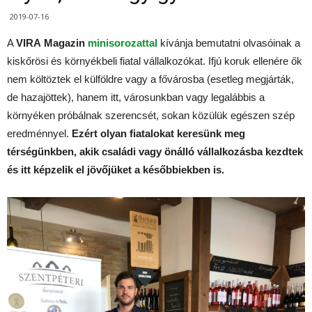
2019-07-16
A
VIRA
Magazin
minisorozattal
kívánja bemutatni olvasóinak a
kiskőrösi és környékbeli fiatal vállalkozókat. Ifjú koruk ellenére ők
nem költöztek el külföldre vagy a fővárosba (esetleg megjárták,
de hazajöttek), hanem itt, városunkban vagy legalábbis a
környéken próbálnak szerencsét, sokan közülük egészen szép
eredménnyel.
Ezért olyan fiatalokat keresünk meg
térségünkben, akik családi vagy önálló vállalkozásba kezdtek
és itt képzelik el jövőjüket a későbbiekben is.