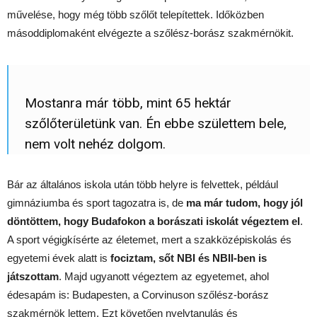
művelése, hogy még több szőlőt telepítettek. Időközben
másoddiplomaként elvégezte a szőlész-borász szakmérnökit.
Mostanra már több, mint 65 hektár
szőlőterületünk van. Én ebbe születtem bele,
nem volt nehéz dolgom.
Bár az általános iskola után több helyre is felvettek, például
gimnáziumba és sport tagozatra is, de
ma már tudom, hogy jól
döntöttem, hogy Budafokon a borászati iskolát végeztem el
.
A sport végigkísérte az életemet, mert a szakközépiskolás és
egyetemi évek alatt is
fociztam, sőt NBI és NBII-ben is
játszottam
. Majd ugyanott végeztem az egyetemet, ahol
édesapám is: Budapesten, a Corvinuson szőlész-borász
szakmérnök lettem. Ezt követően nyelvtanulás és