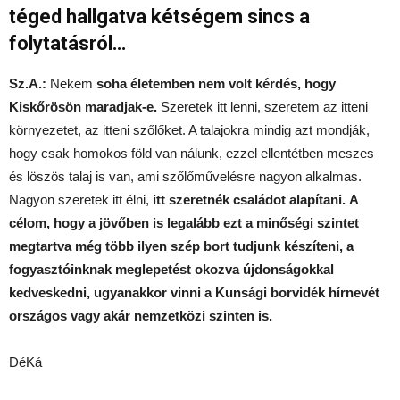
téged hallgatva kétségem sincs a
folytatásról…
Sz.A.:
Nekem
soha életemben nem volt kérdés, hogy
Kiskőrösön maradjak-e.
Szeretek itt lenni, szeretem az itteni
környezetet, az itteni szőlőket. A talajokra mindig azt mondják,
hogy csak homokos föld van nálunk, ezzel ellentétben meszes
és löszös talaj is van, ami szőlőművelésre nagyon alkalmas.
Nagyon szeretek itt élni,
itt szeretnék családot alapítani.
A
célom, hogy a jövőben is legalább ezt a minőségi szintet
megtartva még több ilyen szép bort tudjunk készíteni, a
fogyasztóinknak meglepetést okozva újdonságokkal
kedveskedni, ugyanakkor vinni a Kunsági borvidék hírnevét
országos vagy akár nemzetközi szinten is.
DéKá