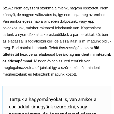
Sz.A.:
Nem egyszerű szakma a miénk, nagyon összetett. Nem
könnyű, de nagyon változatos is, így nem unja meg az ember.
Van amikor egész nap a pincében dolgozunk, vagy épp
palackozunk, máskor raktárosi feladatunk van. Kapcsolatot
tartunk a nyomdákkal, a kereskedőkkel, a partnerekkel, közben
az eladással is foglalkozni kell, de a szállítást is mi magunk oldjuk
meg. Borkóstolót is tartunk. Tehát összességében
a szőlő
ültetéstől kezdve az eladással bezárólag mindent mi intézünk
az édesapámmal
. Minden évben szüreti tervünk van,
megfogalmazzuk a céljainkat így a szüret előtt, és mindent
megbeszélünk és felosztunk magunk között.
Tartjuk a hagyományokat is, van amikor a
családdal kimegyünk szüretelni, vagy