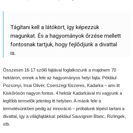
Tágítani kell a látókört, így képezzük
magunkat. És a hagyományok őrzése mellett
fontosnak tartjuk, hogy fejlődjünk a divattal
is.
Összesen 16-17 szőlő fajtával foglalkozunk a majdnem 70
hektáron, ennek a fele az hagyományos helyi fajta. Például
Pozsonyi, Irsai Olivér, Cserszegi fűszeres, Kadarka – ami itt
Kiskőrösön nagyon fontos. 4 hektár Kadarkával mi vagyunk a
legfőbb termelők jelenleg itt helyben. A másik fele a
termelésünkben pedig az innováció – próbálunk lépést tartani a
divattal, így a világfajtákkal: például Sauvignon Blanc, Rizlingek,
stb.