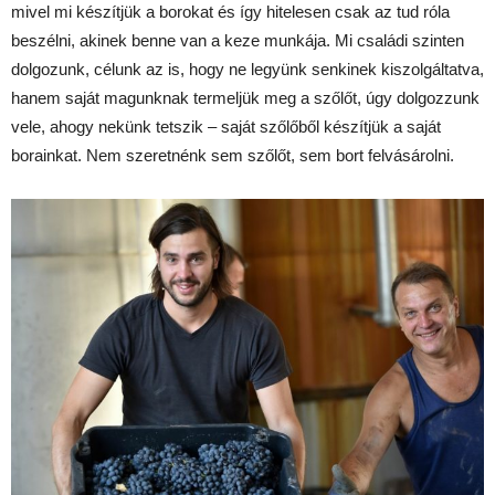
mivel mi készítjük a borokat és így hitelesen csak az tud róla
beszélni, akinek benne van a keze munkája. Mi családi szinten
dolgozunk, célunk az is, hogy ne legyünk senkinek kiszolgáltatva,
hanem saját magunknak termeljük meg a szőlőt, úgy dolgozzunk
vele, ahogy nekünk tetszik – saját szőlőből készítjük a saját
borainkat. Nem szeretnénk sem szőlőt, sem bort felvásárolni.