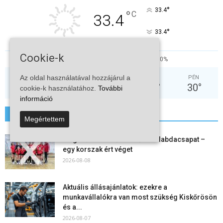
°
33.4
°
C
33.4
°
33.4
Cookie-k
20%
2.4kmh
0%
Az oldal használatával hozzájárul a
HÉT
KED
SZE
CSÜ
PÉN
36
°
38
°
31
°
30
°
30
°
cookie-k használatához.
További
információ
További hírek
Megértettem
Megszűnt a kiskőrösi női kézilabdacsapat –
egy korszak ért véget
2026-08-08
Aktuális állásajánlatok: ezekre a
munkavállalókra van most szükség Kiskőrösön
és a...
2026-08-07