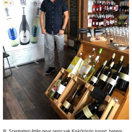
Ifj. Szentpéteri Attila neve nemcsak Kiskőrösön ismert, hanem