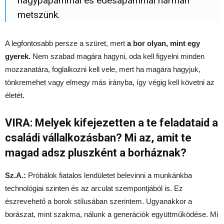
nagypapámmal és édesapámmal hárman
metszünk.
A legfontosabb persze a szüret, mert
a bor olyan, mint egy
gyerek.
Nem szabad magára hagyni, oda kell figyelni minden
mozzanatára, foglalkozni kell vele, mert ha magára hagyjuk,
tönkremehet vagy elmegy más irányba, így végig kell követni az
életét.
VIRA: Melyek kifejezetten a te feladataid a
családi vállalkozásban? Mi az, amit te
magad adsz pluszként a borháznak?
Sz.A.:
Próbálok fiatalos lendületet belevinni a munkánkba
technológiai szinten és az arculat szempontjából is. Ez
észrevehető a borok stílusában szerintem. Ugyanakkor a
borászat, mint szakma, nálunk a generációk együttműködése. Mi