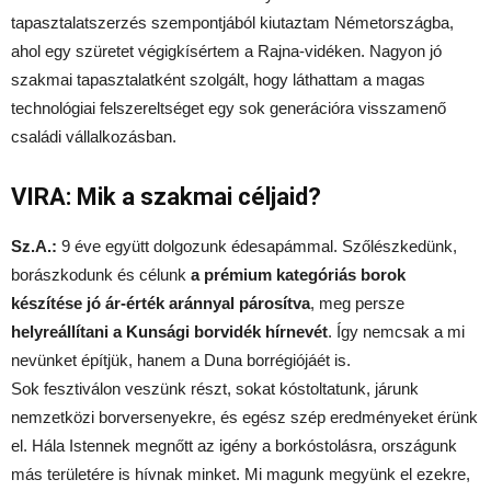
tapasztalatszerzés szempontjából kiutaztam Németországba,
ahol egy szüretet végigkísértem a Rajna-vidéken. Nagyon jó
szakmai tapasztalatként szolgált, hogy láthattam a magas
technológiai felszereltséget egy sok generációra visszamenő
családi vállalkozásban.
VIRA: Mik a szakmai céljaid?
Sz.A.:
9 éve együtt dolgozunk édesapámmal. Szőlészkedünk,
borászkodunk és célunk
a prémium kategóriás borok
készítése jó ár-érték aránnyal párosítva
, meg persze
helyreállítani a Kunsági borvidék hírnevét
. Így nemcsak a mi
nevünket építjük, hanem a Duna borrégiójáét is.
Sok fesztiválon veszünk részt, sokat kóstoltatunk, járunk
nemzetközi borversenyekre, és egész szép eredményeket érünk
el. Hála Istennek megnőtt az igény a borkóstolásra, országunk
más területére is hívnak minket. Mi magunk megyünk el ezekre,