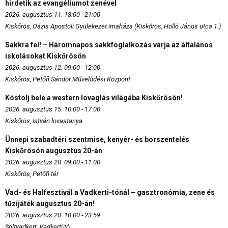
hirdetik az evangéliumot zenével
2026. augusztus 11. 18:00 - 21:00
Kiskőrös, Oázis Apostoli Gyülekezet imaháza (Kiskőrös, Holló János utca 1.)
Sakkra fel! – Háromnapos sakkfoglalkozás várja az általános
iskolásokat Kiskőrösön
2026. augusztus 12. 09:00 - 12:00
Kiskőrös, Petőfi Sándor Művelődési Központ
Kóstolj bele a western lovaglás világába Kiskőrösön!
2026. augusztus 15. 10:00 - 17:00
Kiskőrös, István lovastanya
Ünnepi szabadtéri szentmise, kenyér- és borszentelés
Kiskőrösön augusztus 20-án
2026. augusztus 20. 09:00 - 11:00
Kiskőrös, Petőfi tér
Vad- és Halfesztivál a Vadkerti-tónál – gasztronómia, zene és
tűzijáték augusztus 20-án!
2026. augusztus 20. 10:00 - 23:59
Soltvadkert, Vadkerti-tó