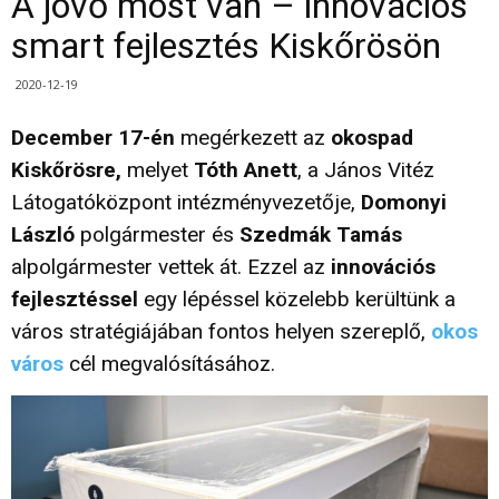
A jövő most van – innovációs
smart fejlesztés Kiskőrösön
2020-12-19
December 17-én
megérkezett az
okospad
Kiskőrösre,
melyet
Tóth Anett
, a János Vitéz
Látogatóközpont intézményvezetője,
Domonyi
László
polgármester és
Szedmák Tamás
alpolgármester vettek át. Ezzel az
innovációs
fejlesztéssel
egy lépéssel közelebb kerültünk a
város stratégiájában fontos helyen szereplő,
okos
város
cél megvalósításához.