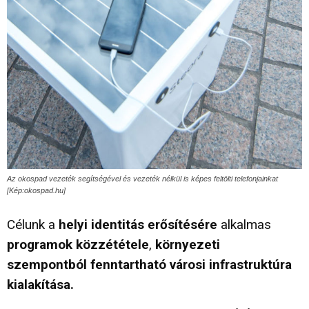
Az okospad vezeték segítségével és vezeték nélkül is képes feltölti telefonjainkat
[Kép:okospad.hu]
Célunk a
helyi identitás erősítésére
alkalmas
programok közzététele
,
környezeti
szempontból fenntartható városi infrastruktúra
kialakítása.