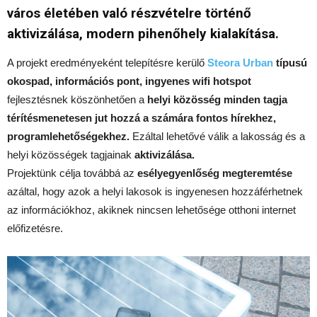
város életében való részvételre történő
aktivizálása, modern pihenőhely kialakítása.
A projekt eredményeként telepítésre kerülő
Steora Urban
típusú
okospad, információs pont, ingyenes wifi hotspot
fejlesztésnek köszönhetően a
helyi közösség minden tagja
térítésmenetesen jut hozzá a számára fontos hírekhez,
programlehetőségekhez.
Ezáltal lehetővé válik a lakosság és a
helyi közösségek tagjainak
aktivizálása.
Projektünk célja továbbá az
esélyegyenlőség megteremtése
azáltal, hogy azok a helyi lakosok is ingyenesen hozzáférhetnek
az információkhoz, akiknek nincsen lehetősége otthoni internet
előfizetésre.