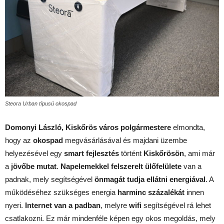
Steora Urban típusú okospad
Domonyi László, Kiskőrös város polgármestere
elmondta,
hogy az
okospad
megvásárlásával és majdani üzembe
helyezésével egy
smart fejlesztés
történt
Kiskőrösön
, ami már
a
jövőbe mutat
.
Napelemekkel felszerelt ülőfelülete
van a
padnak, mely segítségével
önmagát tudja ellátni energiával
. A
működéséhez szükséges energia
harminc százalékát
innen
nyeri.
Internet van a padban
, melyre
wifi
segítségével rá lehet
csatlakozni. Ez már mindenféle képen egy okos megoldás, mely