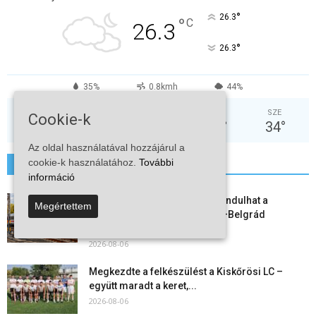
°
26.3
°
C
26.3
°
26.3
35%
0.8kmh
44%
SZO
VAS
HÉT
KED
SZE
Cookie-k
29
°
32
°
35
°
38
°
34
°
Az oldal használatával hozzájárul a
cookie-k használatához.
További
További hírek
információ
Vitézy Dávid: már ősszel újraindulhat a
Megértettem
személyszállítás a Budapest–Belgrád
vasútvonalon
2026-08-06
Megkezdte a felkészülést a Kiskőrösi LC –
együtt maradt a keret,...
2026-08-06