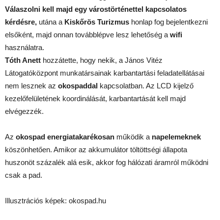
Válaszolni kell majd egy várostörténettel kapcsolatos
kérdésre,
utána a
Kiskőrös Turizmus
honlap fog bejelentkezni
elsőként, majd onnan továbblépve lesz lehetőség a
wifi
használatra.
Tóth Anett
hozzátette, hogy nekik, a János Vitéz
Látogatóközpont munkatársainak karbantartási feladatellátásai
nem lesznek az
okospaddal
kapcsolatban. Az LCD kijelző
kezelőfelületének koordinálását, karbantartását kell majd
elvégezzék.
Az
okospad energiatakarékosan
működik a
napelemeknek
köszönhetően. Amikor az akkumulátor töltöttségi állapota
huszonöt százalék alá esik, akkor fog hálózati áramról működni
csak a pad.
Illusztrációs képek: okospad.hu