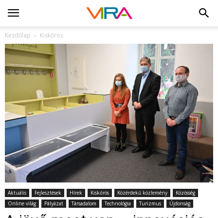
Kezdőlap
Kiskőrös
Aktuális
Fejlesztések
Hírek
Kiskőrös
Közérdekű közlemény
Közösség
Online világ
Pályázat
Társadalom
Technológia
Turizmus
Újdonság