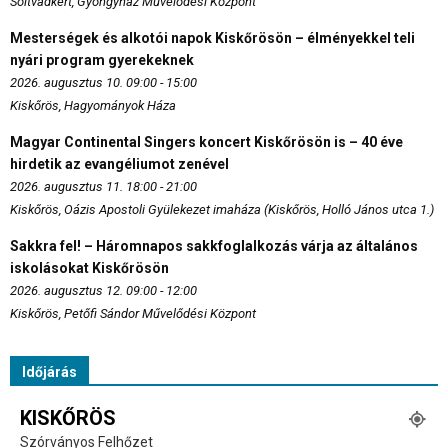
Soltvadkert, Gyöngyház Művelődési Központ
Mesterségek és alkotói napok Kiskőrösön – élményekkel teli
nyári program gyerekeknek
2026. augusztus 10. 09:00 - 15:00
Kiskőrös, Hagyományok Háza
Magyar Continental Singers koncert Kiskőrösön is – 40 éve
hirdetik az evangéliumot zenével
2026. augusztus 11. 18:00 - 21:00
Kiskőrös, Oázis Apostoli Gyülekezet imaháza (Kiskőrös, Holló János utca 1.)
Sakkra fel! – Háromnapos sakkfoglalkozás várja az általános
iskolásokat Kiskőrösön
2026. augusztus 12. 09:00 - 12:00
Kiskőrös, Petőfi Sándor Művelődési Központ
Időjárás
KISKŐRÖS
Szórványos Felhőzet