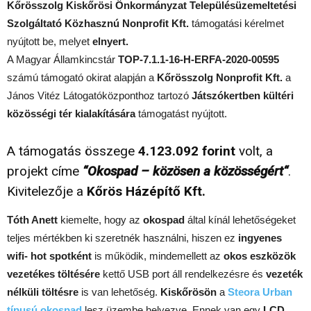
Kőrösszolg Kiskőrösi Önkormányzat Településüzemeltetési
Szolgáltató Közhasznú Nonprofit Kft.
támogatási kérelmet
nyújtott be, melyet
elnyert.
A Magyar Államkincstár
TOP-7.1.1-16-H-ERFA-2020-00595
számú támogató okirat alapján a
Kőrösszolg Nonprofit Kft.
a
János Vitéz Látogatóközponthoz tartozó
Játszókertben kültéri
közösségi tér kialakítására
támogatást nyújtott.
A támogatás összege
4.123.092 forint
volt, a
projekt címe
“
Okospad – közösen a közösségért
“
.
Kivitelezője a
Kőrös Házépítő Kft.
Tóth Anett
kiemelte, hogy az
okospad
által kínál lehetőségeket
teljes mértékben ki szeretnék használni, hiszen ez
ingyenes
wifi- hot spotként
is működik, mindemellett az
okos eszközök
vezetékes töltésére
kettő USB port áll rendelkezésre és
vezeték
nélküli töltésre
is van lehetőség.
Kiskőrösön
a
Steora Urban
típusú okospad
lesz üzembe helyezve. Ennek van egy
LCD