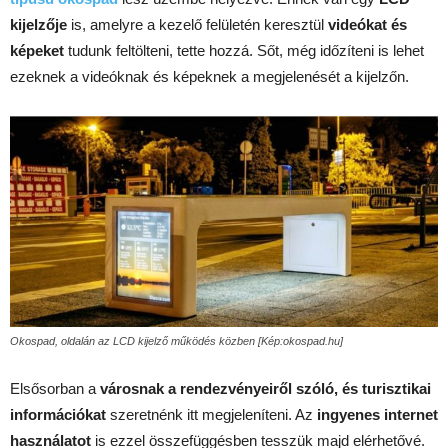
kijelzője
is, amelyre a kezelő felületén keresztül
videókat és
képeket
tudunk feltölteni, tette hozzá. Sőt, még időzíteni is lehet
ezeknek a videóknak és képeknek a megjelenését a kijelzőn.
Okospad, oldalán az LCD kijelző működés közben [Kép:okospad.hu]
Elsősorban a
városnak a rendezvényeiről szóló, és turisztikai
információkat
szeretnénk itt megjeleníteni. Az
ingyenes internet
használatot
is ezzel összefüggésben tesszük majd elérhetővé.