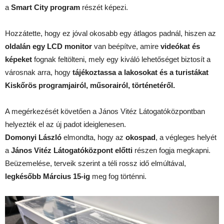
a
Smart City program
részét képezi.
Hozzátette, hogy ez jóval okosabb egy átlagos padnál, hiszen az
oldalán egy LCD monitor
van beépítve, amire
videókat és
képeket
fognak feltölteni, mely egy kiváló lehetőséget biztosít a
városnak arra, hogy
tájékoztassa a lakosokat és a turistákat
Kiskőrös programjairól, műsorairól, történetéről.
A megérkezését követően a János Vitéz Látogatóközpontban
helyezték el az új padot ideiglenesen.
Domonyi László
elmondta, hogy az
okospad
, a végleges helyét
a
János Vitéz Látogatóközpont előtti
részen fogja megkapni.
Beüzemelése, terveik szerint a téli rossz idő elmúltával,
legkésőbb Március 15-ig
meg fog történni.