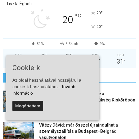
Tiszta Égbolt
°
20
°
C
20
°
20
81%
3.3kmh
9%
VAS
HÉT
KED
SZE
CSÜ
32
°
37
°
38
°
31
°
31
°
Cookie-k
További hírek
Az oldal használatával hozzájárul a
cookie-k használatához.
További
információ
Aktuális állásajánlatok: ezekre a
munkavállalókra van most szükség Kiskőrösön
Megértettem
és a...
2026-08-07
Vitézy Dávid: már ősszel újraindulhat a
személyszállítás a Budapest–Belgrád
vasútvonalon