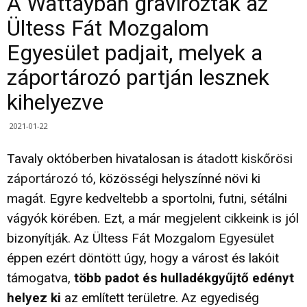
A Wattayban gravírozták az
Ültess Fát Mozgalom
Egyesület padjait, melyek a
záportározó partján lesznek
kihelyezve
2021-01-22
Tavaly októberben hivatalosan is
átadott kiskőrösi
záportározó tó
, közösségi helyszínné növi ki
magát. Egyre kedveltebb a sportolni, futni, sétálni
vágyók körében. Ezt, a már megjelent
cikkeink
is jól
bizonyítják. Az Ültess Fát Mozgalom
Egyesület
éppen ezért döntött úgy, hogy a várost és lakóit
támogatva,
több padot és hulladékgyűjtő edényt
helyez ki
az említett területre. Az egyediség