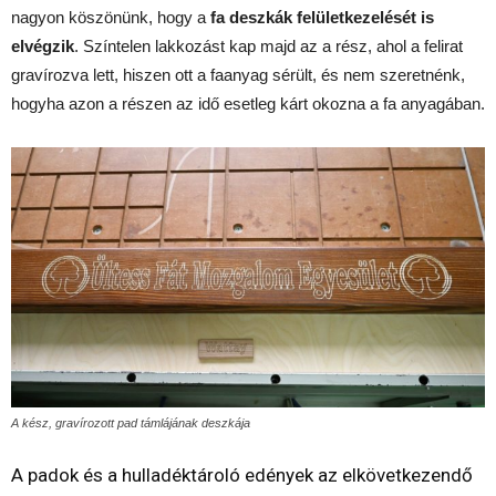
nagyon köszönünk, hogy a
fa deszkák felületkezelését is
elvégzik
. Színtelen lakkozást kap majd az a rész, ahol a felirat
gravírozva lett, hiszen ott a faanyag sérült, és nem szeretnénk,
hogyha azon a részen az idő esetleg kárt okozna a fa anyagában.
A kész, gravírozott pad támlájának deszkája
A padok és a hulladéktároló edények az elkövetkezendő