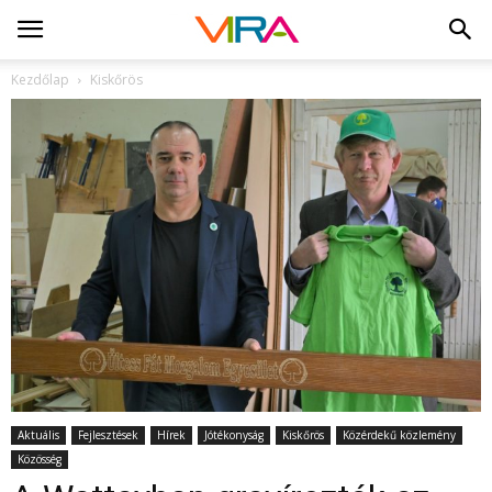
Kezdőlap
Kiskőrös
Aktuális
Fejlesztések
Hírek
Jótékonyság
Kiskőrös
Közérdekű közlemény
Közösség