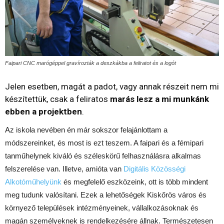
Faipari CNC marógéppel gravírozták a deszkákba a feliratot és a logót
Jelen esetben, magát a padot, vagy annak részeit nem mi
készítettük, csak a feliratos
marás lesz a mi munkánk
ebben a projektben
.
Az iskola nevében én már sokszor felajánlottam a
módszereinket, és most is ezt teszem. A faipari és a fémipari
tanműhelynek kiváló és széleskörű felhasználásra alkalmas
felszerelése van. Illetve, amióta van
Digitális Közösségi
Alkotóműhelyünk
és megfelelő eszközeink, ott is több mindent
meg tudunk valósítani. Ezek a lehetőségek Kiskőrös város és
környező települések intézményeinek, vállalkozásoknak és
magán személyeknek is rendelkezésére állnak. Természetesen