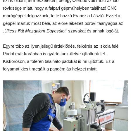
ezt is oldani, természetesen, de egyszerűbb volt most az idő
rövidsége miatt, hogy a faipari gépműhelyben található CNC
marógéppel dolgozzunk, tette hozzá Franczia László. Ezzel a
géppel martuk most bele, az előre lekezelt borovi faanyagba az
„Ültess Fát Mozgalom Egyesület”
szavakat és annak logóját.
Egyre több az ilyen jellegű érdeklődés, felkérés az iskola felé.
Padot már korábban is gyártottunk illetve újítottunk fel.
Kiskőrösön, a főtéren található padokat is mi újítottuk. Ez a
folyamat kicsit megállt a pandémiás helyzet miatt.