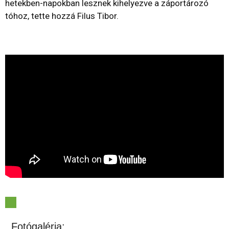
hetekben-napokban lesznek kihelyezve a záportározó
tóhoz, tette hozzá Filus Tibor.
Fotógaléria: