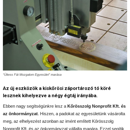
“Ültess Fát Mozgalom Egyesület” marása
Az új eszközök a kiskőrösi záportározó tó köré
lesznek kihelyezve a négy égtáj irányába.
Ebben nagy segítségünkre lesz a
Kőrösszolg Nonprofit Kft. és
az önkormányzat
. Hiszen, a padokat az egyesületünk vásárolta
meg, az elhelyezést azonban az imént említett Kőrösszolg
Nonprofit Kft. és az önkormányzat vállalta magára. Ezzel segítik