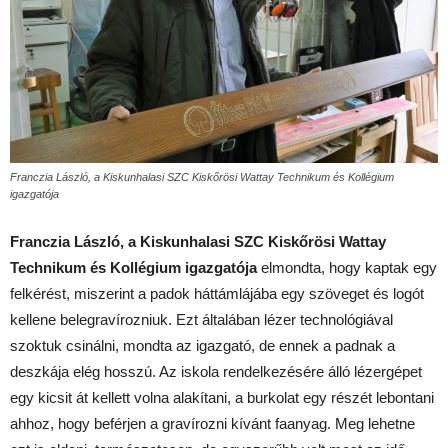
Franczia László, a Kiskunhalasi SZC Kiskőrösi Wattay Technikum és Kollégium
igazgatója
Franczia László, a Kiskunhalasi SZC Kiskőrösi Wattay
Technikum és Kollégium igazgatója
elmondta, hogy kaptak egy
felkérést, miszerint a padok háttámlájába egy szöveget és logót
kellene belegravírozniuk. Ezt általában lézer technológiával
szoktuk csinálni, mondta az igazgató, de ennek a padnak a
deszkája elég hosszú. Az iskola rendelkezésére álló lézergépet
egy kicsit át kellett volna alakítani, a burkolat egy részét lebontani
ahhoz, hogy beférjen a gravírozni kívánt faanyag. Meg lehetne