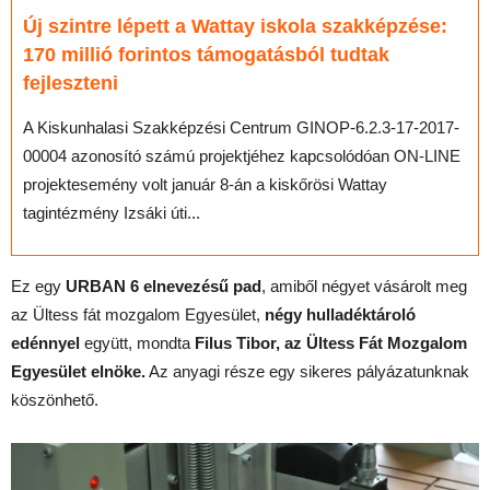
Új szintre lépett a Wattay iskola szakképzése:
170 millió forintos támogatásból tudtak
fejleszteni
A Kiskunhalasi Szakképzési Centrum GINOP-6.2.3-17-2017-
00004 azonosító számú projektjéhez kapcsolódóan ON-LINE
projektesemény volt január 8-án a kiskőrösi Wattay
tagintézmény Izsáki úti...
Ez egy
URBAN 6 elnevezésű pad
, amiből négyet vásárolt meg
az Ültess fát mozgalom Egyesület,
négy hulladéktároló
edénnyel
együtt, mondta
Filus Tibor, az Ültess Fát Mozgalom
Egyesület elnöke.
Az anyagi része egy sikeres pályázatunknak
köszönhető.