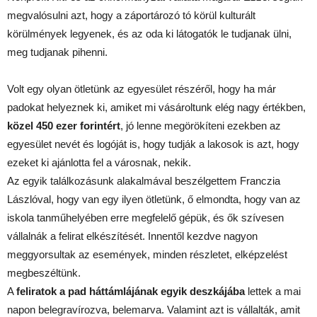
megvalósulni azt, hogy a záportározó tó körül kulturált
körülmények legyenek, és az oda ki látogatók le tudjanak ülni,
meg tudjanak pihenni.
Volt egy olyan ötletünk az egyesület részéről, hogy ha már
padokat helyeznek ki, amiket mi vásároltunk elég nagy értékben,
közel 450 ezer forintért
, jó lenne megörökíteni ezekben az
egyesület nevét és logóját is, hogy tudják a lakosok is azt, hogy
ezeket ki ajánlotta fel a városnak, nekik.
Az egyik találkozásunk alakalmával beszélgettem Franczia
Lászlóval, hogy van egy ilyen ötletünk, ő elmondta, hogy van az
iskola tanműhelyében erre megfelelő gépük, és ők szívesen
vállalnák a felirat elkészítését. Innentől kezdve nagyon
meggyorsultak az események, minden részletet, elképzelést
megbeszéltünk.
A
feliratok a pad háttámlájának egyik deszkájába
lettek a mai
napon belegravírozva, belemarva. Valamint azt is vállalták, amit