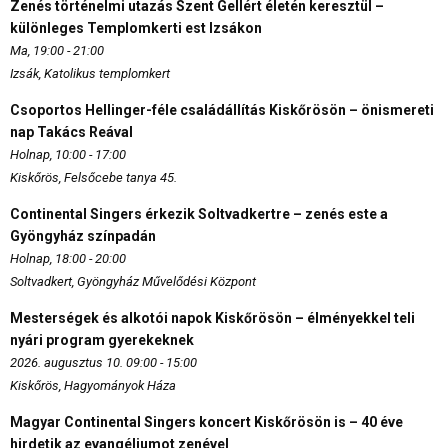
Zenés történelmi utazás Szent Gellért életén keresztül –
különleges Templomkerti est Izsákon
Ma, 19:00 - 21:00
Izsák, Katolikus templomkert
Csoportos Hellinger-féle családállítás Kiskőrösön – önismereti
nap Takács Reával
Holnap, 10:00 - 17:00
Kiskőrös, Felsőcebe tanya 45.
Continental Singers érkezik Soltvadkertre – zenés este a
Gyöngyház színpadán
Holnap, 18:00 - 20:00
Soltvadkert, Gyöngyház Művelődési Központ
Mesterségek és alkotói napok Kiskőrösön – élményekkel teli
nyári program gyerekeknek
2026. augusztus 10. 09:00 - 15:00
Kiskőrös, Hagyományok Háza
Magyar Continental Singers koncert Kiskőrösön is – 40 éve
hirdetik az evangéliumot zenével