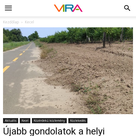
Kezdőlap
Kecel
Aktuális
Kecel
Közérdekű közlemény
Közlekedés
Újabb gondolatok a helyi