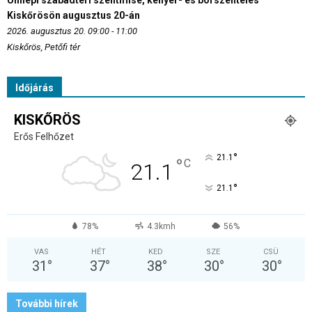
Ünnepi szabadtéri szentmise, kenyér- és borszentelés
Kiskőrösön augusztus 20-án
2026. augusztus 20. 09:00 - 11:00
Kiskőrös, Petőfi tér
Időjárás
KISKŐRÖS
Erős Felhőzet
°
21.1
°
C
21.1
°
21.1
78%
4.3kmh
56%
VAS
HÉT
KED
SZE
CSÜ
31
°
37
°
38
°
30
°
30
°
További hírek