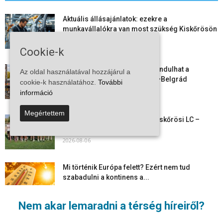
Aktuális állásajánlatok: ezekre a
munkavállalókra van most szükség Kiskőrösön
és a...
Cookie-k
2026-08-07
Vitézy Dávid: már ősszel újraindulhat a
Az oldal használatával hozzájárul a
személyszállítás a Budapest–Belgrád
cookie-k használatához.
További
vasútvonalon
információ
2026-08-06
Megértettem
Megkezdte a felkészülést a Kiskőrösi LC –
együtt maradt a keret,...
2026-08-06
Mi történik Európa felett? Ezért nem tud
szabadulni a kontinens a...
2026-08-05
Nem akar lemaradni a térség híreiről?
Folyamatosak a nyári karbantartási munkálatok