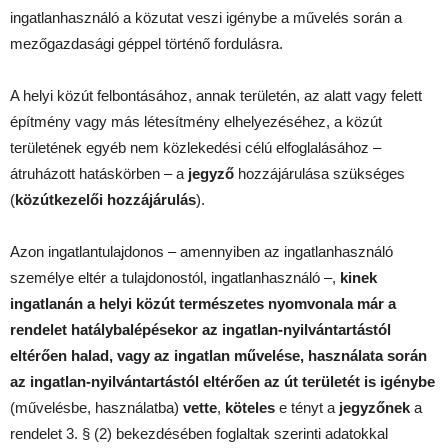
ingatlanhasználó a közutat veszi igénybe a művelés során a
mezőgazdasági géppel történő fordulásra.
A helyi közút felbontásához, annak területén, az alatt vagy felett
építmény vagy más létesítmény elhelyezéséhez, a közút
területének egyéb nem közlekedési célú elfoglalásához –
átruházott hatáskörben – a
jegyző
hozzájárulása szükséges
(
közútkezelői hozzájárulás
).
Azon ingatlantulajdonos – amennyiben az ingatlanhasználó
személye eltér a tulajdonostól, ingatlanhasználó –,
kinek
ingatlanán a helyi közút természetes nyomvonala már a
rendelet hatálybalépésekor az ingatlan-nyilvántartástól
eltérően halad, vagy az ingatlan művelése, használata során
az ingatlan-nyilvántartástól eltérően az út területét is igénybe
(művelésbe, használatba)
vette
,
köteles
e tényt a
jegyzőnek
a
rendelet 3. § (2) bekezdésében foglaltak szerinti adatokkal