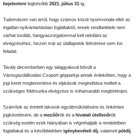
bejelenteni
legkésőbb
2021. július 31
-ig.
Tudomásom van arról, hogy számos közút nyomvonala eltér az
ingatlan-nyilvántartásban foglaltaktól, ennek rendbetétele nem
várhat tovább, hangyaszorgalommal kell nekilátni az
elvégzéséhez, hiszen már az útállapotok felmérése sem kis
feladat.
Tavaly decemberben egy talajgyaluval bővült a
Városgazdálkodási Csoport gépparkja annak érdekében, hogy a
jogi keret megteremtése és eljárások megindítása mellett a
szükséges földmunka elvégzése is mihamarabb megtörténjen.
Számítok az érintett lakosok együttműködésére és önkéntes
jogkövetésére, de a
mezőőr
ök és a
hivatali útellenőr
ök
szükség esetén ezek hiányában is végrehajtják a rendeletben
foglaltakat és a későbbiekben
igénybevételi díj
, valamint
pótdíj