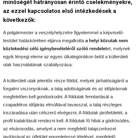
minőségét hátrányosan érintő cselekményekre,
az ezzel kapcsolatos első intézkedések a
következők:
A polgármester a veszélyhelyzetre figyelemmel a képviselő-
testület hatáskörében eljárva megalkotta
a helyi közutak nem
közlekedési célú igénybevételéről szóló rendelet
et, melynek
egyik lényegi eleme az egyes útkategóriákon belül a külterületi
utak használatának szabályozása.
A külterületi utak jelentős része földút, melyek járhatóságáról a
forgalmi viszonyoknak, a talaj adottságának és az időjárásnak
megfelelően kell gondoskodni. A földutak fenntartását a
csapadékos időjárás elmúltával tavasszal, a talaj részleges
kiszáradása után célszerű elvégezni. A földutak járófelületét, a
profil kialakítását rendezni kell. A földutak fő hibái a gödrösödés,
az elsárosodás, amelyet a nem megfelelő talajszerkezet
javításával az útfelület egyenletessé tételével, megfelelő