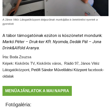
A János Vitéz Látogatóközpont dolgozóinak munkájába is betekintést nyertek a
gyerekek
A tábor támogatóinak ezúton is köszönetet mondunk:
Markó Péter – Druk-ker Kft. Nyomda, Dedák Pál – Jona
Drink&Alföld Aranya.
Írta: Boda Zsuzsa
Képek: Kiskőrös TV, Kiskőrös város, Rádió 97, János Vitéz
Látogatóközpont,
Petőfi Sándor Művelődési Központ
facebook-
oldalak
MENÜAJÁNLATOK A MAI NAPRA
Fotógaléria: