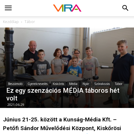
Kezdőlap
Tábor
Beszámoló
Gyereknevelés
Kiskőrös
Média
Nyár
Szórakozás
Tábor
Ez egy szenzációs MÉDIA táboros hét
volt
2021-06-29
Június 21-25. között a Kunság-Média Kft. –
Petőfi Sándor Művelődési Központ, Kiskőrösi