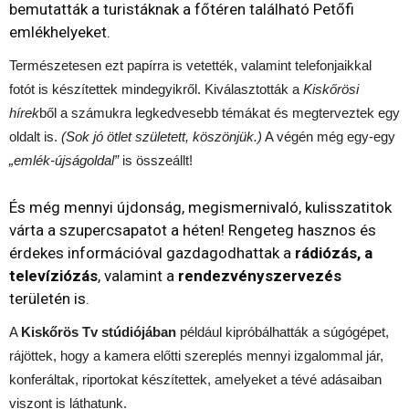
bemutatták a turistáknak a főtéren található Petőfi
emlékhelyeket.
Természetesen ezt papírra is vetették, valamint telefonjaikkal
fotót is készítettek mindegyikről. Kiválasztották a
Kiskőrösi
hírek
ből a számukra legkedvesebb témákat és megterveztek egy
oldalt is.
(Sok jó ötlet született, köszönjük.)
A végén még egy-egy
„emlék-újságoldal”
is összeállt!
És még mennyi újdonság, megismernivaló, kulisszatitok
várta a szupercsapatot a héten! Rengeteg hasznos és
érdekes információval gazdagodhattak a
rádiózás, a
televíziózás
, valamint a
rendezvényszervezés
területén is.
A
Kiskőrös Tv stúdiójában
például kipróbálhatták a súgógépet,
rájöttek, hogy a kamera előtti szereplés mennyi izgalommal jár,
konferáltak, riportokat készítettek, amelyeket a tévé adásaiban
viszont is láthatunk.