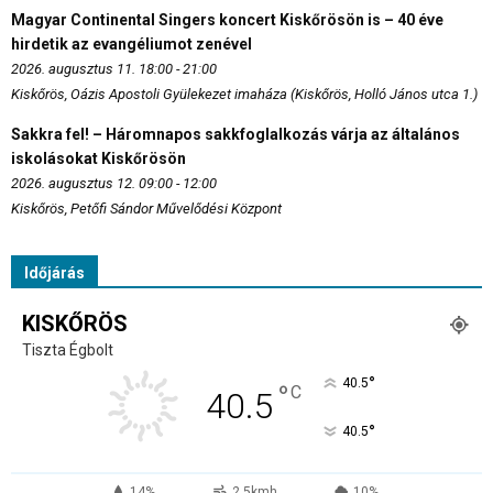
Magyar Continental Singers koncert Kiskőrösön is – 40 éve
hirdetik az evangéliumot zenével
2026. augusztus 11. 18:00 - 21:00
Kiskőrös, Oázis Apostoli Gyülekezet imaháza (Kiskőrös, Holló János utca 1.)
Sakkra fel! – Háromnapos sakkfoglalkozás várja az általános
iskolásokat Kiskőrösön
2026. augusztus 12. 09:00 - 12:00
Kiskőrös, Petőfi Sándor Művelődési Központ
Időjárás
KISKŐRÖS
Tiszta Égbolt
°
40.5
°
C
40.5
°
40.5
14%
2.5kmh
10%