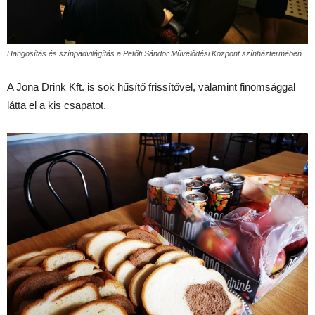
Hangosítás és színpadvilágítás a Petőfi Sándor Művelődési Központ színháztermében
A Jona Drink Kft. is sok hűsítő frissítővel, valamint finomsággal
látta el a kis csapatot.