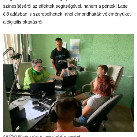
színesítéséről az effektek segítségével, hanem a pénteki
Latte
élő adásban is szerepelhettek, ahol elmondhatták véleményüket
a digitális oktatásról.
A RÁDIÓ 97 műsorában is megszólaltak a gyerekek