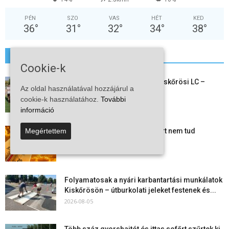
PÉN
SZO
VAS
HÉT
KED
36
°
31
°
32
°
34
°
38
°
További hírek
Cookie-k
Megkezdte a felkészülést a Kiskőrösi LC –
Az oldal használatával hozzájárul a
együtt maradt a keret,...
cookie-k használatához.
További
2026-08-06
információ
Mi történik Európa felett? Ezért nem tud
Megértettem
szabadulni a kontinens a...
2026-08-05
Folyamatosak a nyári karbantartási munkálatok
Kiskőrösön – útburkolati jeleket festenek és...
2026-08-05