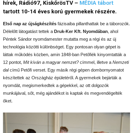
hírek, Rádió97, KiskőrösTV –
MÉDIA tábort
tartott 10-14 éves korú gyermekek részére.
Első nap az újságkészítés
fázisaiba pillanthattak be a táborozók.
Délelőtt látogatást tettek a
Druk-Ker Kft. Nyomdában
, ahol
Péntek Sándor nyomdamester mutatta meg a régi és az új
technológia közötti különbséget. Egy pontosan olyan gépet is
láttak működés közben, amin 1848-ban Petőfiék kinyomtatták a
12 pontot,
Mit kíván a magyar nemzet?
címmel, illetve a
Nemzeti
dal
című Petőfi verset. Egy másik régi gépen dombornyomatot
készítettek az Országház épületéről. A gyermekek bejárták a
nyomdát, megismerkedtek a gépekkel, az ott dolgozók
munkájával, sőt, még ajándékot is kaptak és megvendégelték
őket.