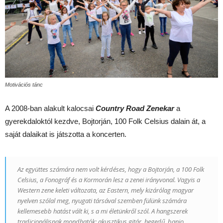
Motivációs tánc
A 2008-ban alakult kalocsai
Country Road Zenekar
a
gyerekdaloktól kezdve, Bojtorján, 100 Folk Celsius dalain át, a
saját dalaikat is játszotta a koncerten.
Az együttes számára nem volt kérdéses, hogy a Bojtorján, a 100 Folk
Celsius, a Fonográf és a Kormorán lesz a zenei irányvonal. Vagyis a
Western zene keleti változata, az Eastern, mely kizárólag magyar
nyelven szólal meg, nyugati társával szemben fülünk számára
kellemesebb hatást vált ki, s a mi életünkről szól. A hangszerek
tradicionálisnak mondhatók: akusztikus gitár, hegedű, banjo,