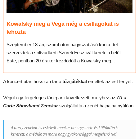
Kowalsky meg a Vega még a csillagokat is
lehozta
Szeptember 18-án, szombaton nagyszabású koncertet
szerveztek a soltvadkerti Szüreti Fesztivál keretein belül.
Este, pontban 20 órakor kezdődött a Kowalsky meg...
A koncert után hosszan tartó
tűzijátékkal
emelték az est fényét.
Végül egy fergeteges táncparti következett, melyhez az
A’La
Carte Showband Zenekar
szolgáltatta a zenét hajnalba nyúlóan.
A party zenekar és esküvői zenekar országszerte és külföldön is
keresett, a médiában mára nagy gyakorisággal megjelenő (Rtl