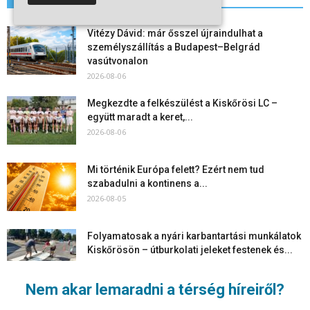
Vitézy Dávid: már ősszel újraindulhat a
személyszállítás a Budapest–Belgrád
vasútvonalon
2026-08-06
Megkezdte a felkészülést a Kiskőrösi LC –
együtt maradt a keret,...
2026-08-06
Mi történik Európa felett? Ezért nem tud
szabadulni a kontinens a...
2026-08-05
Folyamatosak a nyári karbantartási munkálatok
Kiskőrösön – útburkolati jeleket festenek és...
2026-08-05
Nem akar lemaradni a térség híreiről?
Több száz gyorshajtót és ittas sofőrt szűrtek ki