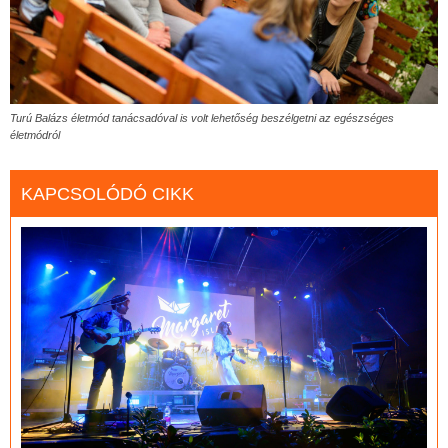
Turú Balázs életmód tanácsadóval is volt lehetőség beszélgetni az egészséges
életmódról
KAPCSOLÓDÓ CIKK