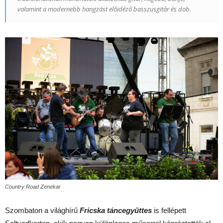
valamint a modernebb hangzást előidéző basszusgitár és dob.
Country Road Zenekar
Szombaton a világhírű
Fricska táncegyüttes
is fellépett