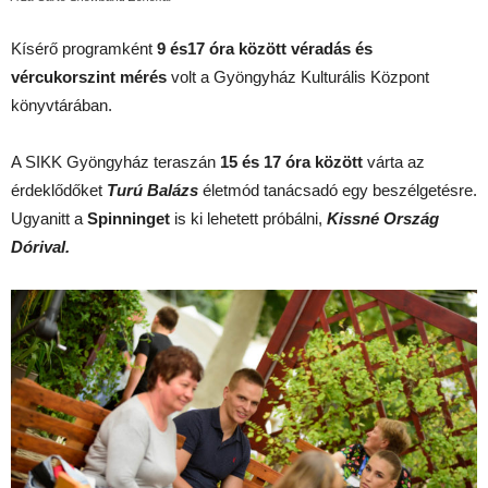
Kísérő programként
9 és17 óra között véradás és
vércukorszint mérés
volt a Gyöngyház Kulturális Központ
könyvtárában.
A SIKK Gyöngyház teraszán
15 és 17 óra között
várta az
érdeklődőket
Turú Balázs
életmód tanácsadó egy beszélgetésre.
Ugyanitt a
Spinninget
is ki lehetett próbálni,
Kissné Ország
Dórival.