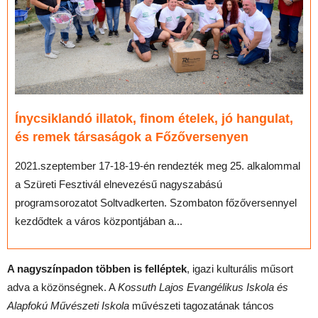
Ínycsiklandó illatok, finom ételek, jó hangulat,
és remek társaságok a Főzőversenyen
2021.szeptember 17-18-19-én rendezték meg 25. alkalommal
a Szüreti Fesztivál elnevezésű nagyszabású
programsorozatot Soltvadkerten. Szombaton főzőversennyel
kezdődtek a város központjában a...
A nagyszínpadon többen is felléptek
, igazi kulturális műsort
adva a közönségnek. A
Kossuth Lajos Evangélikus Iskola és
Alapfokú Művészeti Iskola
művészeti tagozatának táncos