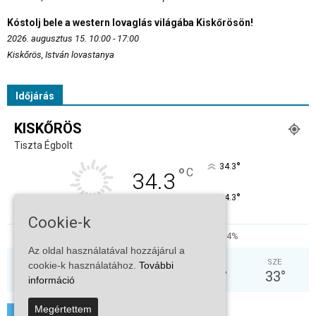
Kóstolj bele a western lovaglás világába Kiskőrösön!
2026. augusztus 15. 10:00 - 17:00
Kiskőrös, István lovastanya
Időjárás
KISKŐRÖS
Tiszta Égbolt
°
34.3
°
C
34.3
°
34.3
Cookie-k
26%
5.7kmh
4%
Az oldal használatával hozzájárul a
SZO
VAS
HÉT
KED
SZE
cookie-k használatához.
További
30
°
33
°
37
°
37
°
33
°
információ
Megértettem
További hírek