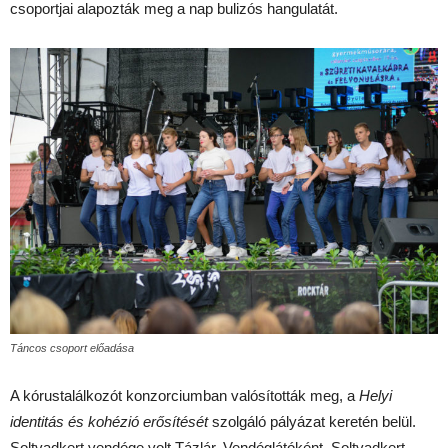
csoportjai alapozták meg a nap bulizós hangulatát.
Táncos csoport előadása
A kórustalálkozót konzorciumban valósították meg, a
Helyi
identitás és kohézió erősítését
szolgáló pályázat keretén belül.
Soltvadkert vendége volt Tázlár. Vendéglátóként, Soltvadkert