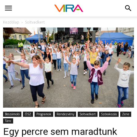
Kezdőlap
Soltvadkert
Beszámoló
ŐSZ
Programok
Rendezvény
Soltvadkert
Szórakozás
Zene
Tánc
Egy percre sem maradtunk