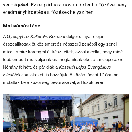
vendégeket. Ezzel párhuzamosan történt a Főzőverseny
eredményhirdetése a főzések helyszínén.
Motivációs tánc.
A
Gyöngyház Kulturális Központ
dolgozói nyár elején
összeállítottak öt közismert és népszerű zenéből egy zenei
mixet, amire koreográfiát készítettek, azzal a céllal, hogy minél
több embert motiváljanak és megtanítsák őket a tánclépésekre.
Néhány felnőtt, és pár diák a
Kossuth Lajos Evangélikus
Iskolából
csatlakozott is hozzájuk. A közös táncot 17 órakor
mutatták be a közönség bevonásával, a Hősök terén.