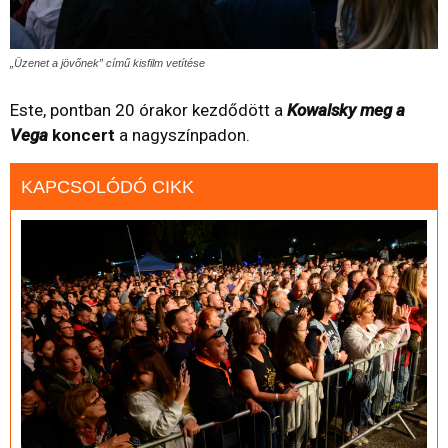
„Üzenet a jövőnek” című kisfilm vetítése
Este, pontban 20 órakor kezdődött a
Kowalsky meg a
Vega
koncert
a nagyszínpadon.
KAPCSOLÓDÓ CIKK