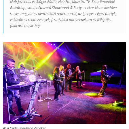
klub,Juventus és Sláger Rádió, Neo Fm, Muzsika TV, Sztárlimonádé
Bulvárlap, stb..) népszerű Showband & Partyzenekar kiemelkedően
széles magyar és nemzetközi repertoárral, az igényes céges partyk,
esküvők és rendezvények, fesztiválok partyzenekara és fellépője.
(alacartemusic.hu)
A’La Carte Showband Zenekar