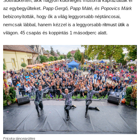
Soltvadkerten, akik nagyon különleges műsorral kápráztatták el
az egybegyűlteket.
Papp Gergő, Papp Máté, és Popovics Márk
bebizonyították, hogy ők a világ leggyorsabb néptáncosai,
nemcsak lábbal, hanem kézzel is a leggyorsabb
ritmust ütik
a
világon. 45 csapás és koppintás 1 másodperc alatt.
Fricska táncegyüttes