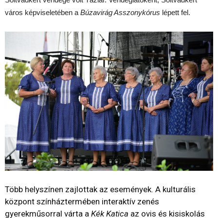
város képviseletében a
Búzavirág Asszonykórus
lépett fel.
Több helyszínen zajlottak az események. A kulturális
központ színháztermében interaktív zenés
gyerekműsorral várta a
Kék Katica
az ovis és kisiskolás