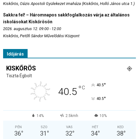
Kiskőrös, Oázis Apostoli Gyülekezet imaháza (Kiskőrös, Holló János utca 1.)
Sakkra fel! – Háromnapos sakkfoglalkozás várja az általános
iskolásokat Kiskőrösön
2026. augusztus 12. 09:00 - 12:00
Kiskőrös, Petőfi Sándor Művelődési Központ
Időjárás
KISKŐRÖS
Tiszta Égbolt
°
40.5
°
C
40.5
°
40.5
14%
2.5kmh
10%
PÉN
SZO
VAS
HÉT
KED
36
°
31
°
32
°
34
°
38
°