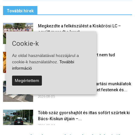
További hírek
Megkezdte a felkészülést a Kiskőrösi LC –
együtt maradt a keret,...
2026-08-06
Cookie-k
Mi történik Európa felett? Ezért nem tud
Az oldal használatával hozzájárul a
szabadulni a kontinens a...
cookie-k használatához.
További
2026-08-05
információ
Megértettem
Folyamatosak a nyári karbantartási munkálatok
Kiskőrösön – útburkolati jeleket festenek és...
2026-08-05
Több száz gyorshajtót és ittas sofőrt szűrtek ki
Bács-Kiskun útjain –...
2026-08-04