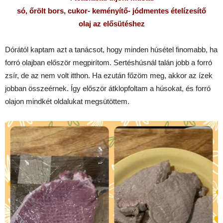
só, őrölt bors, cukor- keményítő- jódmentes
ételízesítő
olaj az elősütéshez
Dórától kaptam azt a tanácsot, hogy minden húsétel finomabb, ha
forró olajban először megpirítom. Sertéshúsnál talán jobb a forró
zsír, de az nem volt itthon. Ha ezután főzöm meg, akkor az ízek
jobban összeérnek. Így először átklopfoltam a húsokat, és forró
olajon mindkét oldalukat megsütöttem.