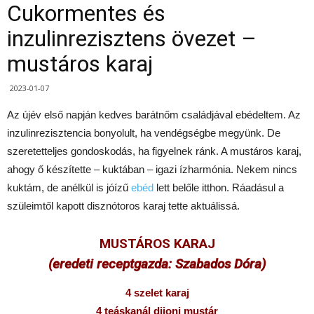
Cukormentes és
inzulinrezisztens övezet –
mustáros karaj
2023-01-07
Az újév első napján kedves barátnőm családjával ebédeltem. Az
inzulinrezisztencia bonyolult, ha vendégségbe megyünk. De
szeretetteljes gondoskodás, ha figyelnek ránk. A mustáros karaj,
ahogy ő készítette – kuktában – igazi ízharmónia. Nekem nincs
kuktám, de anélkül is jóízű
ebéd
lett belőle itthon. Ráadásul a
szüleimtől kapott disznótoros karaj tette aktuálissá.
MUSTÁROS KARAJ
(eredeti receptgazda: Szabados Dóra)
4 szelet karaj
4 teáskanál dijoni mustár