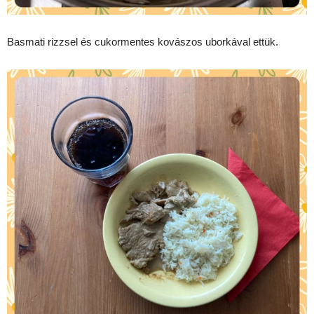
Basmati rizzsel és cukormentes kovászos uborkával ettük.