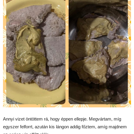
Annyi vizet öntöttem rá, hogy éppen ellepje. Megvártam, míg
egyszer felforrt, azután kis lángon addig főztem, amíg majdnem