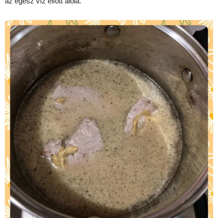
az egész víz elfőtt alóla.