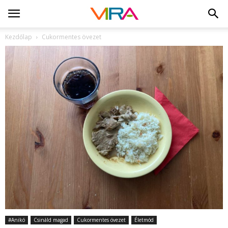
Kezdőlap
Cukormentes övezet
#Anikó
Csináld magad
Cukormentes övezet
Életmód