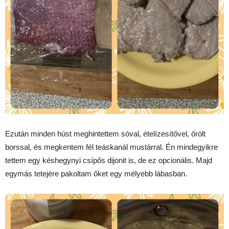
Ezután minden húst meghintettem sóval, ételízesítővel, őrölt
borssal, és megkentem fél teáskanál mustárral. Én mindegyikre
tettem egy késhegynyi csípős dijonit is, de ez opcionális. Majd
egymás tetejére pakoltam őket egy mélyebb lábasban.