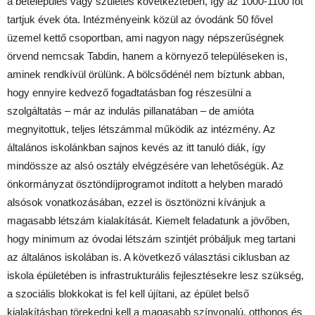
a betelepülés vagy születés következtében, így az 1000-1100 főt
tartjuk évek óta. Intézményeink közül az óvodánk 50 fővel
üzemel kettő csoportban, ami nagyon nagy népszerűségnek
örvend nemcsak Tabdin, hanem a környező településeken is,
aminek rendkívül örülünk. A bölcsődénél nem bíztunk abban,
hogy ennyire kedvező fogadtatásban fog részesülni a
szolgáltatás – már az indulás pillanatában – de amióta
megnyitottuk, teljes létszámmal működik az intézmény. Az
általános iskolánkban sajnos kevés az itt tanuló diák, így
mindössze az alsó osztály elvégzésére van lehetőségük. Az
önkormányzat ösztöndíjprogramot indított a helyben maradó
alsósok vonatkozásában, ezzel is ösztönözni kívánjuk a
magasabb létszám kialakítását. Kiemelt feladatunk a jövőben,
hogy minimum az óvodai létszám szintjét próbáljuk meg tartani
az általános iskolában is. A következő választási ciklusban az
iskola épületében is infrastrukturális fejlesztésekre lesz szükség,
a szociális blokkokat is fel kell újítani, az épület belső
kialakításban törekedni kell a magasabb színvonalú, otthonos és