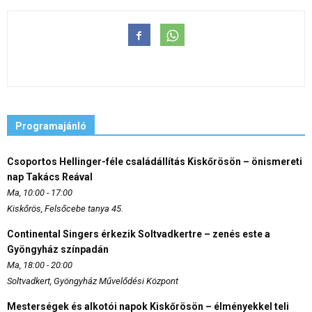
Programajánló
Csoportos Hellinger-féle családállítás Kiskőrösön – önismereti
nap Takács Reával
Ma, 10:00 - 17:00
Kiskőrös, Felsőcebe tanya 45.
Continental Singers érkezik Soltvadkertre – zenés este a
Gyöngyház színpadán
Ma, 18:00 - 20:00
Soltvadkert, Gyöngyház Művelődési Központ
Mesterségek és alkotói napok Kiskőrösön – élményekkel teli