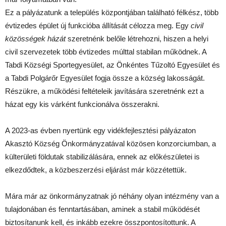
Ez a pályázatunk a település központjában található félkész, több
évtizedes épület új funkcióba állítását célozza meg. Egy
civil
közösségek házát
szeretnénk belőle létrehozni, hiszen a helyi
civil szervezetek több évtizedes múlttal stabilan működnek. A
Tabdi Községi Sportegyesület, az Önkéntes Tűzoltó Egyesület és
a Tabdi Polgárőr Egyesület fogja össze a község lakosságát.
Részükre, a működési feltételeik javítására szeretnénk ezt a
házat egy kis várként funkcionálva összerakni.
A 2023-as évben nyertünk egy vidékfejlesztési pályázaton
Akasztó Község Önkormányzatával közösen konzorciumban, a
külterületi földutak stabilizálására, ennek az előkészületei is
elkezdődtek, a közbeszerzési eljárást már közzétettük.
Mára már az önkormányzatnak jó néhány olyan intézmény van a
tulajdonában és fenntartásában, aminek a stabil működését
biztosítanunk kell, és inkább ezekre összpontosítottunk. A