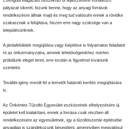
Csengődi elágazást összekötő út fejlesztésére vonatkozó
pályázat sikerét, bízunk benne, hogy az anyagi források
rendelkezésre állnak majd és meg tud valósulni ennek a rövidke
szakasznak a felújítása, hiszen erre nagy szüksége van a
településünknek.
A járdafelületek megújítása vagy kiépítése is folyamatos feladatot
ró az önkormányzatra, aminek lehetőségeinkhez mérten
próbálunk eleget tenni, erre ezután is figyelmet kívánunk
szentelni.
További igény merült fel a temetőt határoló kerítés megújítására
is.
Az Önkéntes Tűzoltó Egyesület eszközeinek elhelyezésére új
épületet kell kialakítani, ennek a forrása csak részben áll
rendelkezésére az egyesületnek, így a tűzoltószertár építésébe
anyagilag is szándékozunk besegíteni, amennyiben megvalósul