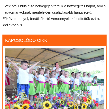
Évek óta június első hétvégéjén tartjuk a községi falunapot, ami a
hagyományoknak megfelelően családiasabb hangvételű.
Főzőversennyel, baráti tűzoltó versennyel színesítettük ezt az
idei évben is.
KAPCSOLÓDÓ CIKK