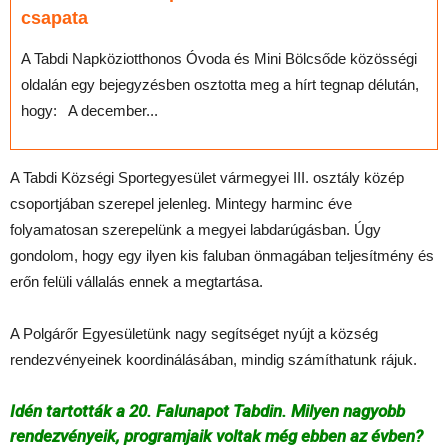
csapata
A Tabdi Napköziotthonos Óvoda és Mini Bölcsőde közösségi
oldalán egy bejegyzésben osztotta meg a hírt tegnap délután,
hogy: A december...
A Tabdi Községi Sportegyesület vármegyei III. osztály közép
csoportjában szerepel jelenleg. Mintegy harminc éve
folyamatosan szerepelünk a megyei labdarúgásban. Úgy
gondolom, hogy egy ilyen kis faluban önmagában teljesítmény és
erőn felüli vállalás ennek a megtartása.
A Polgárőr Egyesületünk nagy segítséget nyújt a község
rendezvényeinek koordinálásában, mindig számíthatunk rájuk.
Idén tartották a 20. Falunapot Tabdin. Milyen nagyobb
rendezvényeik, programjaik voltak még ebben az évben?