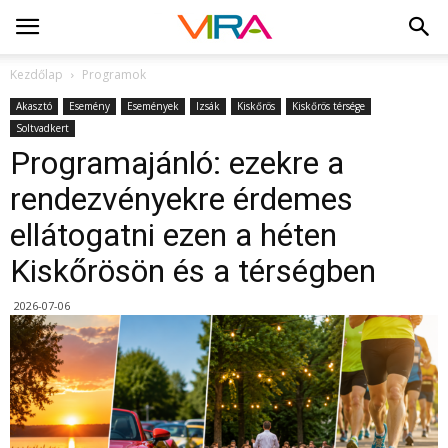
Kezdőlap
Programok
Akasztó
Esemény
Események
Izsák
Kiskőrös
Kiskőrös térsége
Soltvadkert
Programajánló: ezekre a
rendezvényekre érdemes
ellátogatni ezen a héten
Kiskőrösön és a térségben
2026-07-06