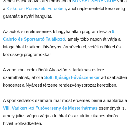
zenés esték kedvelőit szombaton a
SUNSET SERENADE
várja
a
Kiskőrösi Rónaszéki Fürdőben
, ahol naplementétől késő estig
garantált a nyári hangulat.
Az autók szerelmeseinek kihagyhatatlan program lesz a
9.
Cabrio és Sportautó Találkozó
, amely több napon át várja a
látogatókat Izsákon, látványos járművekkel, vetélkedőkkel és
közösségi programokkal.
A zene iránt érdeklődők Akasztón is tartalmas estére
számíthatnak, ahol a
Solti Ifjúsági Fúvószenekar
ad szabadtéri
koncertet a Nyáresti térzene rendezvénysorozat keretében.
A sportkedvelők számára már most érdemes beírni a naptárba a
VIII. Vadkerti-tó Futóverseny és Mesterhármas
eseményét is,
amely július végén várja a futókat és az aktív kikapcsolódás
híveit Soltvadkerten.