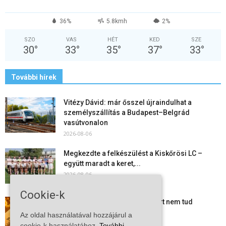
36%
5.8kmh
2%
SZO
VAS
HÉT
KED
SZE
30
°
33
°
35
°
37
°
33
°
További hírek
Vitézy Dávid: már ősszel újraindulhat a
személyszállítás a Budapest–Belgrád
vasútvonalon
2026-08-06
Megkezdte a felkészülést a Kiskőrösi LC –
együtt maradt a keret,...
2026-08-06
Cookie-k
Mi történik Európa felett? Ezért nem tud
szabadulni a kontinens a...
Az oldal használatával hozzájárul a
2026-08-05
cookie-k használatához.
További