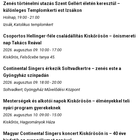
Zenés történelmi utazás Szent Gellért életén keresztül –
különleges Templomkerti est Izsákon
Holnap, 19:00 - 21:00
Izsák, Katolikus templomkert
Csoportos Hellinger-féle családállítás Kiskőrösön – önismereti
nap Takács Reával
2026. augusztus 09. 10:00 - 17:00
Kiskőrös, Felsőcebe tanya 45.
Continental Singers érkezik Soltvadkertre – zenés este a
Gyöngyház színpadán
2026. augusztus 09. 18:00 - 20:00
Soltvadkert, Gyöngyház Művelődési Központ
Mesterségek és alkotói napok Kiskőrösön – élményekkel teli
nyári program gyerekeknek
2026. augusztus 10. 09:00 - 15:00
Kiskőrös, Hagyományok Háza
Magyar Continental Singers koncert Kiskőrösön is – 40 éve