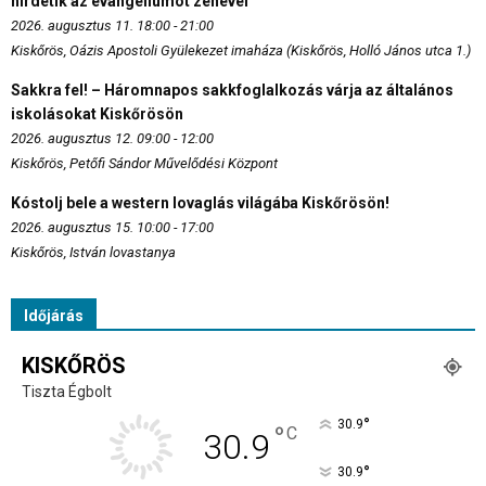
hirdetik az evangéliumot zenével
2026. augusztus 11. 18:00 - 21:00
Kiskőrös, Oázis Apostoli Gyülekezet imaháza (Kiskőrös, Holló János utca 1.)
Sakkra fel! – Háromnapos sakkfoglalkozás várja az általános
iskolásokat Kiskőrösön
2026. augusztus 12. 09:00 - 12:00
Kiskőrös, Petőfi Sándor Művelődési Központ
Kóstolj bele a western lovaglás világába Kiskőrösön!
2026. augusztus 15. 10:00 - 17:00
Kiskőrös, István lovastanya
Időjárás
KISKŐRÖS
Tiszta Égbolt
°
30.9
°
C
30.9
°
30.9