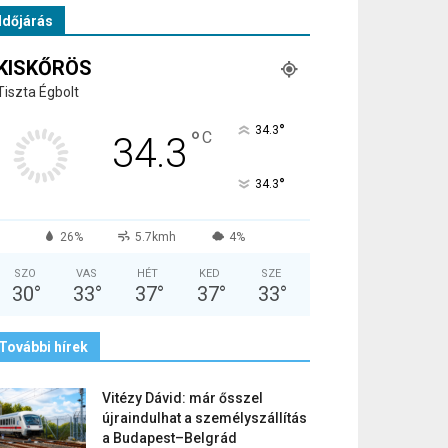
Időjárás
KISKŐRÖS
Tiszta Égbolt
°
34.3
°
C
34.3
°
34.3
26%
5.7kmh
4%
SZO
VAS
HÉT
KED
SZE
30
°
33
°
37
°
37
°
33
°
További hírek
Vitézy Dávid: már ősszel
újraindulhat a személyszállítás
a Budapest–Belgrád