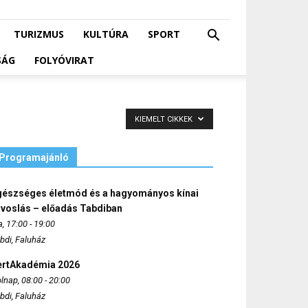
TURIZMUS
KULTÚRA
SPORT
SÁG
FOLYÓVIRAT
KIEMELT CIKKEK
Programajánló
gészséges életmód és a hagyományos kínai
rvoslás – előadás Tabdiban
, 17:00 - 19:00
bdi, Faluház
ertAkadémia 2026
lnap, 08:00 - 20:00
bdi, Faluház