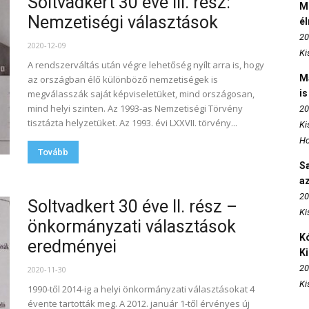
Soltvadkert 30 éve III. rész:
M
Nemzetiségi választások
é
20
2020-12-09
Ki
A rendszerváltás után végre lehetőség nyílt arra is, hogy
M
az országban élő különböző nemzetiségek is
megválasszák saját képviseletüket, mind országosan,
is
mind helyi szinten. Az 1993-as Nemzetiségi Törvény
20
tisztázta helyzetüket. Az 1993. évi LXXVII. törvény...
Ki
Ho
Tovább
S
az
20
Soltvadkert 30 éve II. rész –
Ki
önkormányzati választások
Kó
eredményei
K
20
2020-11-30
Ki
1990-től 2014-ig a helyi önkormányzati választásokat 4
évente tartották meg. A 2012. január 1-től érvényes új