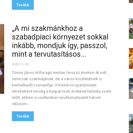
Tovább
„A mi szakmánkhoz a
szabadpiaci környezet sokkal
inkább, mondjuk így, passzol,
mint a tervutasításos...
2020-11-24
Tömör János kőfaragó mester hosszú éveken át volt
nemcsak szakmájának, de a város közéletének is
kiemelkedő szereplője. A Kiskőrösi Ipartestület
elnökeként mindig a kisiparosok érdekeit tartotta szem
előtt, ebben a szellemben tevékenykedett három
cikluson...
Tovább