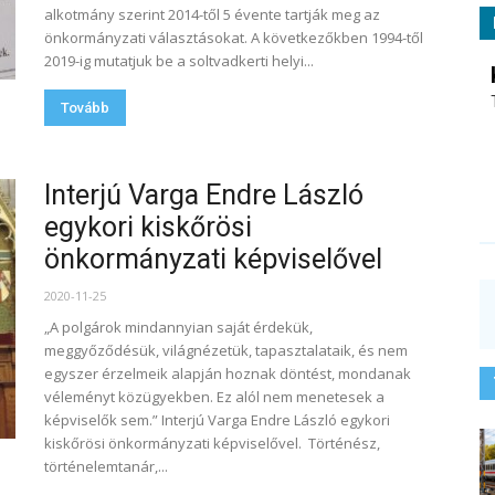
alkotmány szerint 2014-től 5 évente tartják meg az
önkormányzati választásokat. A következőkben 1994-től
2019-ig mutatjuk be a soltvadkerti helyi...
Tovább
Interjú Varga Endre László
egykori kiskőrösi
önkormányzati képviselővel
2020-11-25
„A polgárok mindannyian saját érdekük,
meggyőződésük, világnézetük, tapasztalataik, és nem
egyszer érzelmeik alapján hoznak döntést, mondanak
véleményt közügyekben. Ez alól nem menetesek a
képviselők sem.” Interjú Varga Endre László egykori
kiskőrösi önkormányzati képviselővel. Történész,
történelemtanár,...