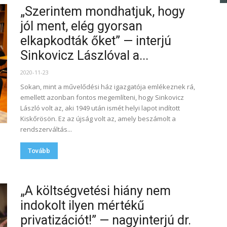
„Szerintem mondhatjuk, hogy
jól ment, elég gyorsan
elkapkodták őket” — interjú
Sinkovicz Lászlóval a...
2020-11-23
Sokan, mint a művelődési ház igazgatója emlékeznek rá,
emellett azonban fontos megemlíteni, hogy Sinkovicz
László volt az, aki 1949 után ismét helyi lapot indított
Kiskőrösön. Ez az újság volt az, amely beszámolt a
rendszerváltás...
Tovább
„A költségvetési hiány nem
indokolt ilyen mértékű
privatizációt!” — nagyinterjú dr.