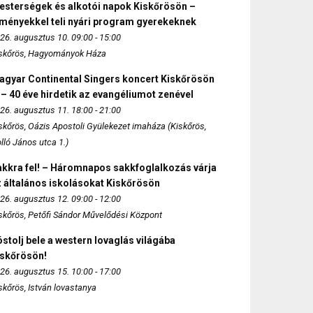
esterségek és alkotói napok Kiskőrösön –
lményekkel teli nyári program gyerekeknek
26. augusztus 10. 09:00 - 15:00
skőrös, Hagyományok Háza
agyar Continental Singers koncert Kiskőrösön
 – 40 éve hirdetik az evangéliumot zenével
26. augusztus 11. 18:00 - 21:00
skőrös, Oázis Apostoli Gyülekezet imaháza (Kiskőrös,
lló János utca 1.)
akkra fel! – Háromnapos sakkfoglalkozás várja
 általános iskolásokat Kiskőrösön
26. augusztus 12. 09:00 - 12:00
skőrös, Petőfi Sándor Művelődési Központ
stolj bele a western lovaglás világába
iskőrösön!
26. augusztus 15. 10:00 - 17:00
skőrös, István lovastanya