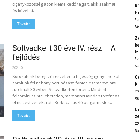
cigányközösség azon kiemelkedő tagjait, akik szakmai
K
és közéleti...
Gr
Ho
Tovább
Ki
Ze
k
Soltvadkert 30 éve IV. rész – A
I
fejlődés
Ho
Iz
2021-01-11
Sorozatunk befejező részében a teljesség igénye nélkül
Cs
sorolunk fel néhány beruházást, fontos eseményt, ami
K
az elmúlt 30 évben Soltvadkerten történt. Mindent
20
felsorolni szinte lehetetlen, mert annyi minden történt az
Ki
elmúlt évtizedek alatt. Berkecz László polgármester...
Co
Tovább
z
20
So