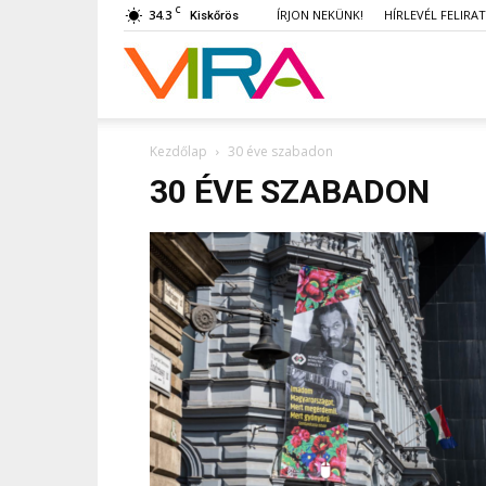
C
34.3
ÍRJON NEKÜNK!
HÍRLEVÉL FELIRA
Kiskőrös
VIRA
Kezdőlap
30 éve szabadon
30 ÉVE SZABADON