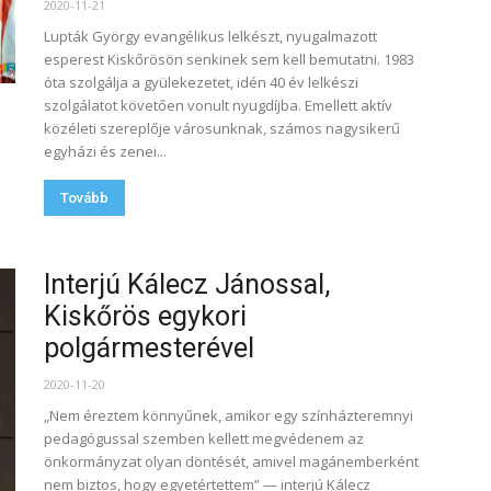
2020-11-21
Lupták György evangélikus lelkészt, nyugalmazott
esperest Kiskőrösön senkinek sem kell bemutatni. 1983
óta szolgálja a gyülekezetet, idén 40 év lelkészi
szolgálatot követően vonult nyugdíjba. Emellett aktív
közéleti szereplője városunknak, számos nagysikerű
egyházi és zenei...
Tovább
Interjú Kálecz Jánossal,
Kiskőrös egykori
polgármesterével
2020-11-20
„Nem éreztem könnyűnek, amikor egy színházteremnyi
pedagógussal szemben kellett megvédenem az
önkormányzat olyan döntését, amivel magánemberként
nem biztos, hogy egyetértettem” — interjú Kálecz