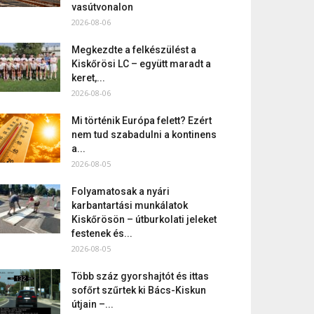
vasútvonalon
2026-08-06
Megkezdte a felkészülést a
Kiskőrösi LC – együtt maradt a
keret,...
2026-08-06
Mi történik Európa felett? Ezért
nem tud szabadulni a kontinens
a...
2026-08-05
Folyamatosak a nyári
karbantartási munkálatok
Kiskőrösön – útburkolati jeleket
festenek és...
2026-08-05
Több száz gyorshajtót és ittas
sofőrt szűrtek ki Bács-Kiskun
útjain –...