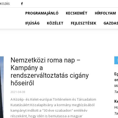
TKOZÁS
PROGRAMAJÁNLÓ
KECSKEMÉT
HÍRFOLYAM
IFJÚSÁG
KÖZÉLET
FEJLESZTÉSEK
GAZDA
Nemzetközi roma nap –
Kampány a
rendszerváltoztatás cigány
E
o
hőseiről
Ma
2021-04-08
Ta
A Közép- és Kelet-európai Történelem és Társadalom
K
Kutatásáért Közalapítvány a kormány megbízásából
Ho
kampányt indított a "30 éve szabadon" emlékév
Ta
részeként, hogy idén is bemutassa a magyar