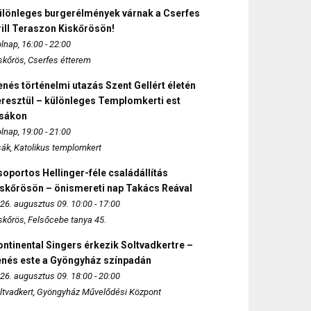
ülönleges burgerélmények várnak a Cserfes
ill Teraszon Kiskőrösön!
lnap, 16:00 - 22:00
skőrös, Cserfes étterem
nés történelmi utazás Szent Gellért életén
eresztül – különleges Templomkerti est
zsákon
lnap, 19:00 - 21:00
sák, Katolikus templomkert
oportos Hellinger-féle családállítás
iskőrösön – önismereti nap Takács Reával
26. augusztus 09. 10:00 - 17:00
skőrös, Felsőcebe tanya 45.
ntinental Singers érkezik Soltvadkertre –
enés este a Gyöngyház színpadán
26. augusztus 09. 18:00 - 20:00
ltvadkert, Gyöngyház Művelődési Központ