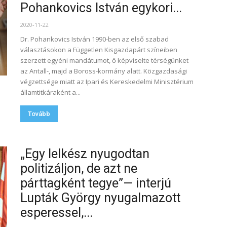
Pohankovics István egykori...
2020-11-22
Dr. Pohankovics István 1990-ben az első szabad
választásokon a Független Kisgazdapárt színeiben
szerzett egyéni mandátumot, ő képviselte térségünket
az Antall-, majd a Boross-kormány alatt. Közgazdasági
végzettsége miatt az Ipari és Kereskedelmi Minisztérium
államtitkáraként a...
Tovább
„Egy lelkész nyugodtan
politizáljon, de azt ne
párttagként tegye”— interjú
Lupták György nyugalmazott
esperessel,...