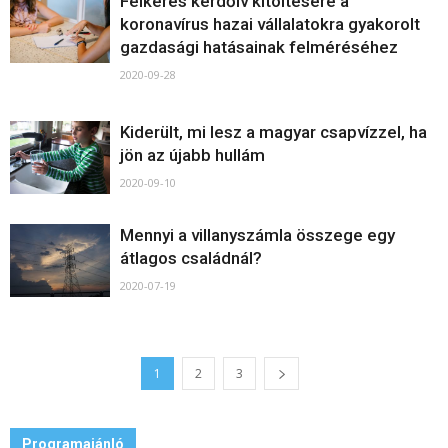
Felkérés kérdőív kitöltésére a
koronavírus hazai vállalatokra gyakorolt
gazdasági hatásainak felméréséhez
2020-09-28
Kiderült, mi lesz a magyar csapvízzel, ha
jön az újabb hullám
2020-09-10
Mennyi a villanyszámla összege egy
átlagos családnál?
2020-07-19
1
2
3
Programajánló