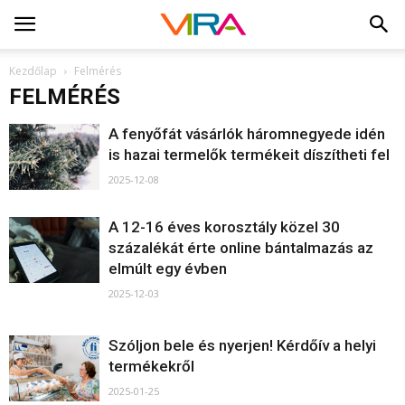
Kezdőlap
Felmérés
FELMÉRÉS
A fenyőfát vásárlók háromnegyede idén
is hazai termelők termékeit díszítheti fel
2025-12-08
A 12-16 éves korosztály közel 30
százalékát érte online bántalmazás az
elmúlt egy évben
2025-12-03
Szóljon bele és nyerjen! Kérdőív a helyi
termékekről
2025-01-25