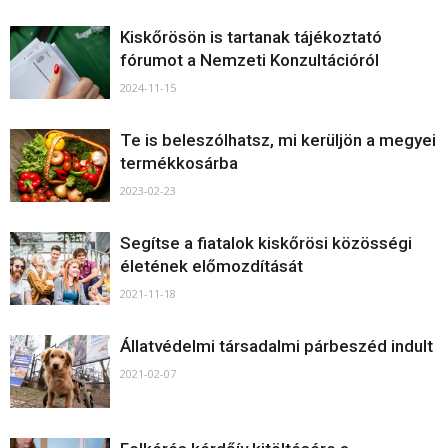
Kiskőrösön is tartanak tájékoztató
fórumot a Nemzeti Konzultációról
2024-11-15
Te is beleszólhatsz, mi kerüljön a megyei
termékkosárba
2023-02-23
Segítse a fiatalok kiskőrösi közösségi
életének előmozdítását
2021-11-18
Állatvédelmi társadalmi párbeszéd indult
2021-02-07