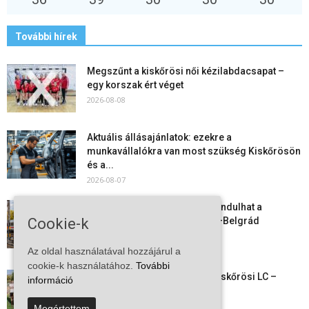
További hírek
Megszűnt a kiskőrösi női kézilabdacsapat –
egy korszak ért véget
2026-08-08
Aktuális állásajánlatok: ezekre a
munkavállalókra van most szükség Kiskőrösön
és a...
2026-08-07
Vitézy Dávid: már ősszel újraindulhat a
Cookie-k
személyszállítás a Budapest–Belgrád
vasútvonalon
2026-08-06
Az oldal használatával hozzájárul a
cookie-k használatához.
További
Megkezdte a felkészülést a Kiskőrösi LC –
információ
együtt maradt a keret,...
2026-08-06
Megértettem