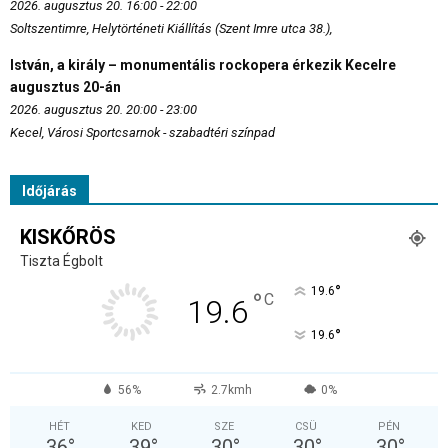
2026. augusztus 20. 16:00 - 22:00
Soltszentimre, Helytörténeti Kiállítás (Szent Imre utca 38.),
István, a király – monumentális rockopera érkezik Kecelre
augusztus 20-án
2026. augusztus 20. 20:00 - 23:00
Kecel, Városi Sportcsarnok - szabadtéri színpad
Időjárás
KISKŐRÖS
Tiszta Égbolt
°
19.6
°
C
19.6
°
19.6
56%
2.7kmh
0%
HÉT
KED
SZE
CSÜ
PÉN
36
°
39
°
30
°
30
°
30
°