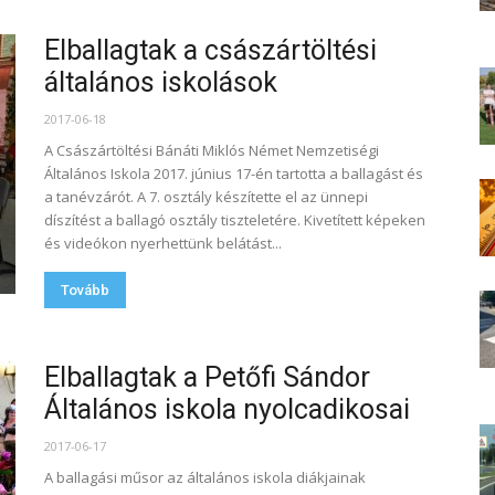
Elballagtak a császártöltési
általános iskolások
2017-06-18
A Császártöltési Bánáti Miklós Német Nemzetiségi
Általános Iskola 2017. június 17-én tartotta a ballagást és
a tanévzárót. A 7. osztály készítette el az ünnepi
díszítést a ballagó osztály tiszteletére. Kivetített képeken
és videókon nyerhettünk belátást...
Tovább
Elballagtak a Petőfi Sándor
Általános iskola nyolcadikosai
2017-06-17
A ballagási műsor az általános iskola diákjainak