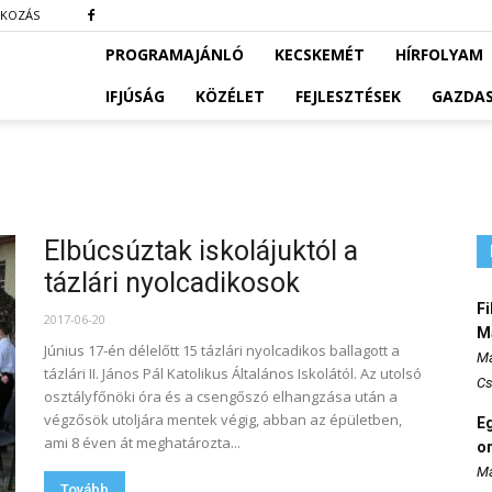
TKOZÁS
PROGRAMAJÁNLÓ
KECSKEMÉT
HÍRFOLYAM
IFJÚSÁG
KÖZÉLET
FEJLESZTÉSEK
GAZDA
Elbúcsúztak iskolájuktól a
tázlári nyolcadikosok
Fi
2017-06-20
M
Június 17-én délelőtt 15 tázlári nyolcadikos ballagott a
Ma
tázlári II. János Pál Katolikus Általános Iskolától. Az utolsó
Cs
osztályfőnöki óra és a csengőszó elhangzása után a
végzősök utoljára mentek végig, abban az épületben,
E
ami 8 éven át meghatározta...
o
Ma
Tovább