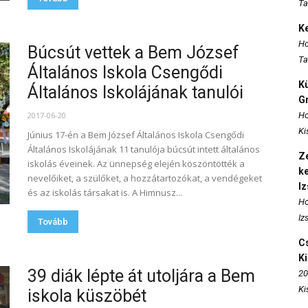
Ta
K
Ho
Búcsút vettek a Bem József
Ta
Általános Iskola Csengődi
K
Általános Iskolájának tanulói
Gr
2017-06-20
Ho
Ki
Június 17-én a Bem József Általános Iskola Csengődi
Általános Iskolájának 11 tanulója búcsút intett általános
Ze
iskolás éveinek. Az ünnepség elején köszöntötték a
k
nevelőiket, a szülőket, a hozzátartozókat, a vendégeket
I
és az iskolás társakat is. A Himnusz...
Ho
Iz
Tovább
Cs
K
39 diák lépte át utoljára a Bem
20
Ki
iskola küszöbét