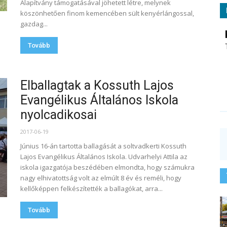
Alapítvány támogatásával jöhetett létre, melynek
köszönhetően finom kemencében sült kenyérlángossal,
gazdag...
Tovább
Elballagtak a Kossuth Lajos
Evangélikus Általános Iskola
nyolcadikosai
2017-06-19
Június 16-án tartotta ballagását a soltvadkerti Kossuth
Lajos Evangélikus Általános Iskola. Udvarhelyi Attila az
iskola igazgatója beszédében elmondta, hogy számukra
nagy elhivatottság volt az elmúlt 8 év és reméli, hogy
kellőképpen felkészítették a ballagókat, arra...
Tovább