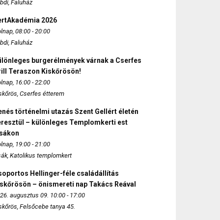
bdi, Faluház
ertAkadémia 2026
lnap, 08:00 - 20:00
bdi, Faluház
ülönleges burgerélmények várnak a Cserfes
ill Teraszon Kiskőrösön!
lnap, 16:00 - 22:00
skőrös, Cserfes étterem
nés történelmi utazás Szent Gellért életén
eresztül – különleges Templomkerti est
zsákon
lnap, 19:00 - 21:00
sák, Katolikus templomkert
oportos Hellinger-féle családállítás
iskőrösön – önismereti nap Takács Reával
26. augusztus 09. 10:00 - 17:00
skőrös, Felsőcebe tanya 45.