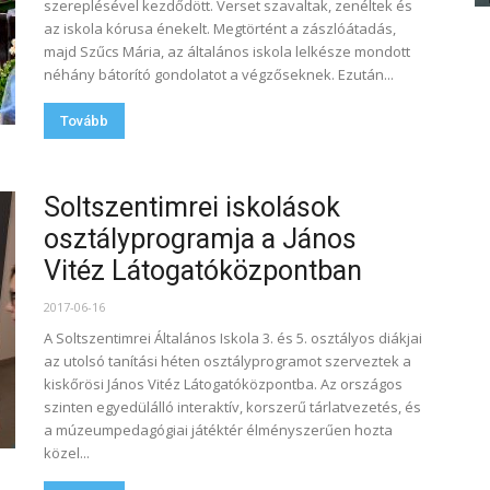
szereplésével kezdődött. Verset szavaltak, zenéltek és
az iskola kórusa énekelt. Megtörtént a zászlóátadás,
majd Szűcs Mária, az általános iskola lelkésze mondott
néhány bátorító gondolatot a végzőseknek. Ezután...
Tovább
Soltszentimrei iskolások
osztályprogramja a János
Vitéz Látogatóközpontban
2017-06-16
A Soltszentimrei Általános Iskola 3. és 5. osztályos diákjai
az utolsó tanítási héten osztályprogramot szerveztek a
kiskőrösi János Vitéz Látogatóközpontba. Az országos
szinten egyedülálló interaktív, korszerű tárlatvezetés, és
a múzeumpedagógiai játéktér élményszerűen hozta
közel...