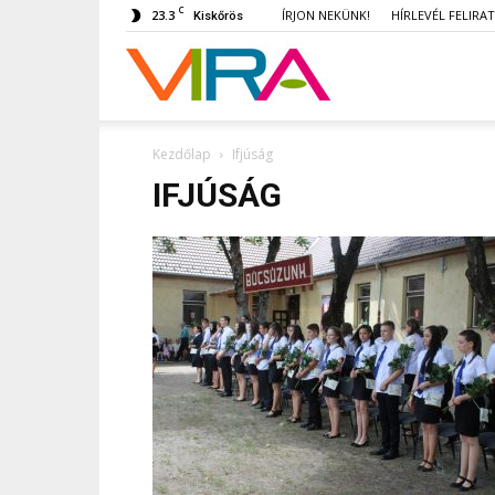
C
23.3
ÍRJON NEKÜNK!
HÍRLEVÉL FELIRA
Kiskőrös
VIRA
Kezdőlap
Ifjúság
IFJÚSÁG