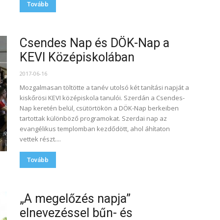
Tovább
Csendes Nap és DÖK-Nap a
KEVI Középiskolában
2017-06-16
Mozgalmasan töltötte a tanév utolsó két tanítási napját a
kiskőrösi KEVI középiskola tanulói. Szerdán a Csendes-
Nap keretén belül, csütörtökön a DÖK-Nap berkeiben
tartottak különböző programokat. Szerdai nap az
evangélikus templomban kezdődött, ahol áhítaton
vettek részt....
Tovább
„A megelőzés napja”
elnevezéssel bűn- és