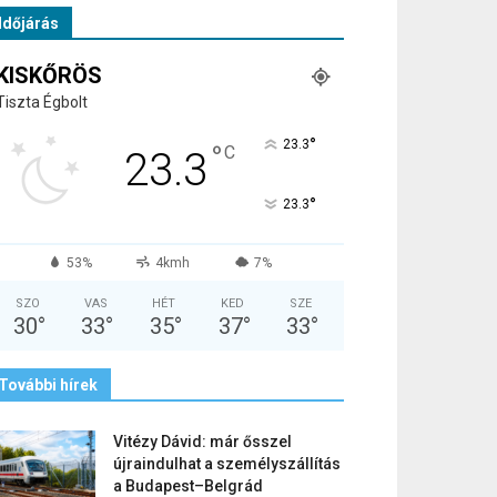
Időjárás
KISKŐRÖS
Tiszta Égbolt
°
23.3
°
C
23.3
°
23.3
53%
4kmh
7%
SZO
VAS
HÉT
KED
SZE
30
°
33
°
35
°
37
°
33
°
További hírek
Vitézy Dávid: már ősszel
újraindulhat a személyszállítás
a Budapest–Belgrád