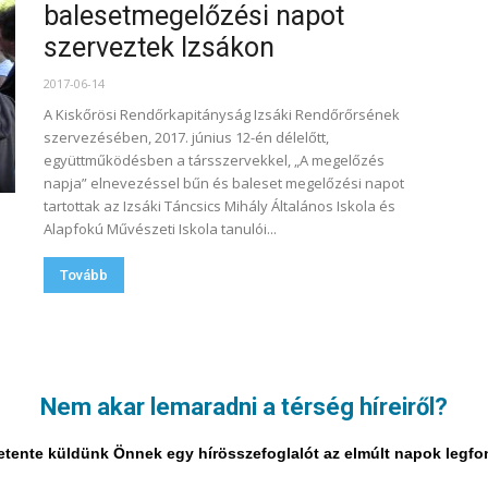
balesetmegelőzési napot
szerveztek Izsákon
2017-06-14
A Kiskőrösi Rendőrkapitányság Izsáki Rendőrőrsének
szervezésében, 2017. június 12-én délelőtt,
együttműködésben a társszervekkel, „A megelőzés
napja” elnevezéssel bűn és baleset megelőzési napot
tartottak az Izsáki Táncsics Mihály Általános Iskola és
Alapfokú Művészeti Iskola tanulói...
Tovább
112
107. oldal a 112-ból
Nem akar lemaradni a térség híreiről?
i hetente küldünk Önnek egy hírösszefoglalót az elmúlt napok legf