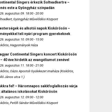
ntinental Singers érkezik Soltvadkertre –
enés este a Gyöngyház színpadán
26. augusztus 09. 18:00 - 20:00
ltvadkert, Gyöngyház Művelődési Központ
esterségek és alkotói napok Kiskőrösön –
lményekkel teli nyári program gyerekeknek
26. augusztus 10. 09:00 - 15:00
skőrös, Hagyományok Háza
agyar Continental Singers koncert Kiskőrösön
 – 40 éve hirdetik az evangéliumot zenével
26. augusztus 11. 18:00 - 21:00
skőrös, Oázis Apostoli Gyülekezet imaháza (Kiskőrös,
lló János utca 1.)
akkra fel! – Háromnapos sakkfoglalkozás várja
 általános iskolásokat Kiskőrösön
26. augusztus 12. 09:00 - 12:00
skőrös, Petőfi Sándor Művelődési Központ