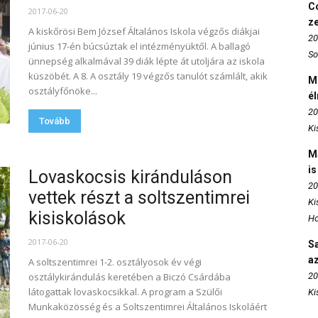
Co
2017-06-20
z
A kiskőrösi Bem József Általános Iskola végzős diákjai
20
június 17-én búcsúztak el intézményüktől. A ballagó
So
ünnepség alkalmával 39 diák lépte át utoljára az iskola
küszöbét. A 8. A osztály 19 végzős tanulót számlált, akik
M
osztályfőnöke...
é
20
Tovább
Ki
M
is
Lovaskocsis kiránduláson
20
vettek részt a soltszentimrei
Ki
kisiskolások
Ho
2017-06-20
S
az
A soltszentimrei 1-2. osztályosok év végi
osztálykirándulás keretében a Biczó Csárdába
20
látogattak lovaskocsikkal. A program a Szülői
Ki
Munkaközösség és a Soltszentimrei Általános Iskoláért