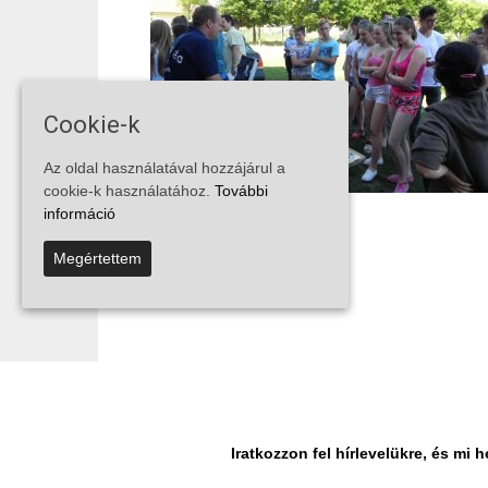
Cookie-k
Az oldal használatával hozzájárul a
cookie-k használatához.
További
információ
Megértettem
...
...
1
106
107
108
Iratkozzon fel hírlevelükre, és m