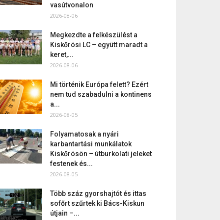
vasútvonalon
2026-08-06
Megkezdte a felkészülést a
Kiskőrösi LC – együtt maradt a
keret,...
2026-08-06
Mi történik Európa felett? Ezért
nem tud szabadulni a kontinens
a...
2026-08-05
Folyamatosak a nyári
karbantartási munkálatok
Kiskőrösön – útburkolati jeleket
festenek és...
2026-08-05
Több száz gyorshajtót és ittas
sofőrt szűrtek ki Bács-Kiskun
útjain –...