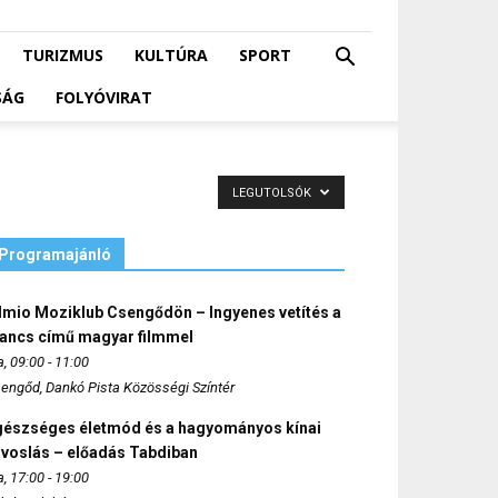
TURIZMUS
KULTÚRA
SPORT
SÁG
FOLYÓVIRAT
LEGUTOLSÓK
Programajánló
lmio Moziklub Csengődön – Ingyenes vetítés a
ancs című magyar filmmel
, 09:00 - 11:00
engőd, Dankó Pista Közösségi Színtér
gészséges életmód és a hagyományos kínai
rvoslás – előadás Tabdiban
, 17:00 - 19:00