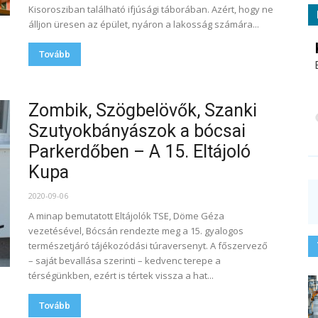
Kisorosziban található ifjúsági táborában. Azért, hogy ne
álljon üresen az épület, nyáron a lakosság számára...
Tovább
Zombik, Szögbelövők, Szanki
Szutyokbányászok a bócsai
Parkerdőben – A 15. Eltájoló
Kupa
2020-09-06
A minap bemutatott Eltájolók TSE, Döme Géza
vezetésével, Bócsán rendezte meg a 15. gyalogos
természetjáró tájékozódási túraversenyt. A főszervező
– saját bevallása szerinti – kedvenc terepe a
térségünkben, ezért is tértek vissza a hat...
Tovább