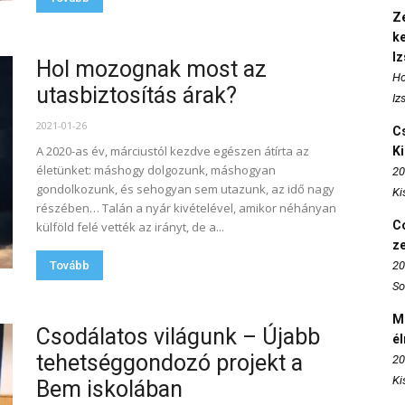
Ze
k
I
Hol mozognak most az
Ho
utasbiztosítás árak?
Iz
2021-01-26
Cs
A 2020-as év, márciustól kezdve egészen átírta az
K
életünket: máshogy dolgozunk, máshogyan
20
gondolkozunk, és sehogyan sem utazunk, az idő nagy
Ki
részében… Talán a nyár kivételével, amikor néhányan
Co
külföld felé vették az irányt, de a...
z
Tovább
20
So
M
Csodálatos világunk – Újabb
é
tehetséggondozó projekt a
20
Ki
Bem iskolában