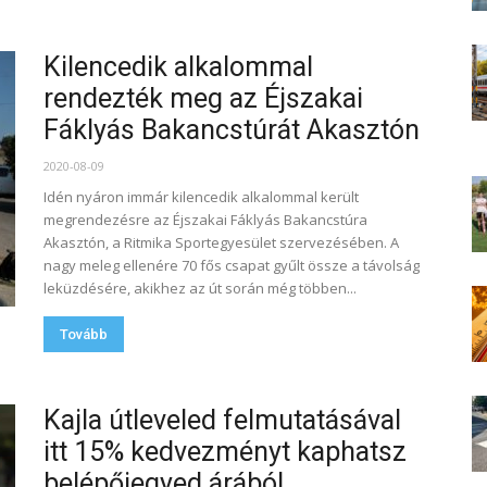
Kilencedik alkalommal
rendezték meg az Éjszakai
Fáklyás Bakancstúrát Akasztón
2020-08-09
Idén nyáron immár kilencedik alkalommal került
megrendezésre az Éjszakai Fáklyás Bakancstúra
Akasztón, a Ritmika Sportegyesület szervezésében. A
nagy meleg ellenére 70 fős csapat gyűlt össze a távolság
leküzdésére, akikhez az út során még többen...
Tovább
Kajla útleveled felmutatásával
itt 15% kedvezményt kaphatsz
belépőjegyed árából