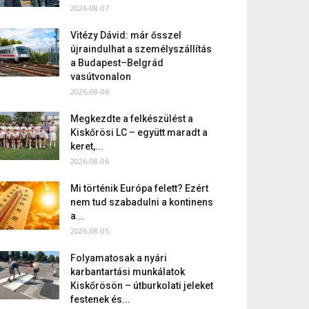
2026-08-07
Vitézy Dávid: már ősszel
újraindulhat a személyszállítás
a Budapest–Belgrád
vasútvonalon
2026-08-06
Megkezdte a felkészülést a
Kiskőrösi LC – együtt maradt a
keret,...
2026-08-06
Mi történik Európa felett? Ezért
nem tud szabadulni a kontinens
a...
2026-08-05
Folyamatosak a nyári
karbantartási munkálatok
Kiskőrösön – útburkolati jeleket
festenek és...