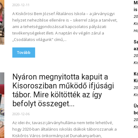
M
2020-12-11
is
A Kiskőrösi Bem József Általános Iskola – a járványügyi
20
helyzet nehezítése ellenére is – sikerrel zárja a tanévet,
Ki
ami a tehetséggondozással kapcsolatos pályázati
Ho
tevékenységeket illeti. A naptári év végén zárul a
„Csodálatos világunk” című,...
S
az
Tovább
20
Ki
Kó
Nyáron megnyitotta kapuit a
K
Kisorosziban működő ifjúsági
20
tábor. Mire költötték az így
Ki
befolyt összeget...
Ün
b
2020-12-06
20
Az idei év, tavaszi járványhulláma nem tette lehetővé,
Ki
hogy 2020-ban általános iskolás diákok táborozzanak a
Kiskőrös Város önkormányzat Dunakanyarban,