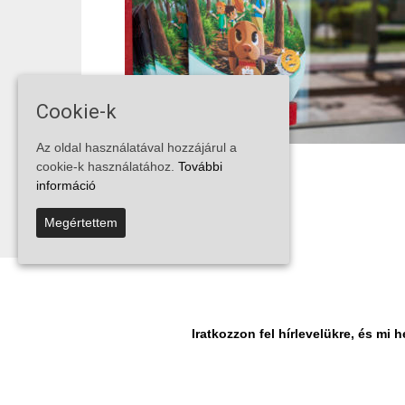
Cookie-k
Az oldal használatával hozzájárul a
cookie-k használatához.
További
információ
Megértettem
...
1
7
8
9
Iratkozzon fel hírlevelükre, és m
© Vira Média Kft.