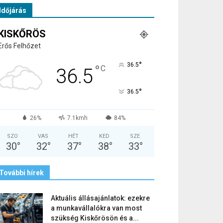
Időjárás
KISKŐRÖS
Erős Felhőzet
°
36.5
°
C
36.5
°
36.5
26%
7.1kmh
84%
SZO
VAS
HÉT
KED
SZE
30
°
32
°
37
°
38
°
33
°
További hírek
Aktuális állásajánlatok: ezekre
a munkavállalókra van most
szükség Kiskőrösön és a...