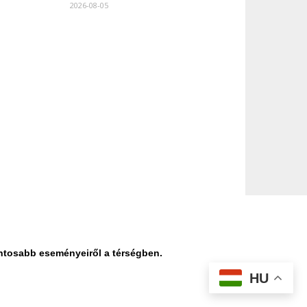
2026-08-05
ontosabb eseményeiről a térségben.
HU
datvédelmi nyilatkozat
Médiaajánlat
Impresszum