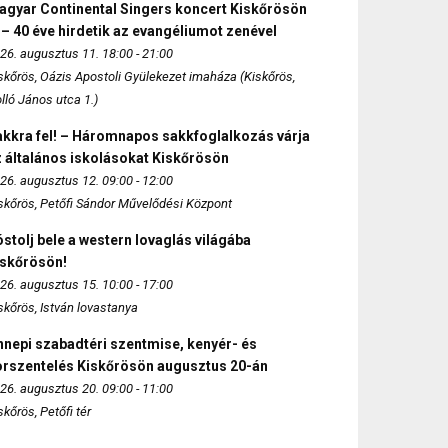
agyar Continental Singers koncert Kiskőrösön
 – 40 éve hirdetik az evangéliumot zenével
26. augusztus 11. 18:00 - 21:00
skőrös, Oázis Apostoli Gyülekezet imaháza (Kiskőrös,
lló János utca 1.)
akkra fel! – Háromnapos sakkfoglalkozás várja
 általános iskolásokat Kiskőrösön
26. augusztus 12. 09:00 - 12:00
skőrös, Petőfi Sándor Művelődési Központ
stolj bele a western lovaglás világába
iskőrösön!
26. augusztus 15. 10:00 - 17:00
skőrös, István lovastanya
nepi szabadtéri szentmise, kenyér- és
orszentelés Kiskőrösön augusztus 20-án
26. augusztus 20. 09:00 - 11:00
skőrös, Petőfi tér