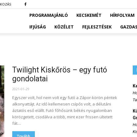
TKOZÁS
PROGRAMAJÁNLÓ
KECSKEMÉT
HÍRFOLYAM
IFJÚSÁG
KÖZÉLET
FEJLESZTÉSEK
GAZDA
Twilight Kiskőrös – egy futó
gondolatai
K
2021-01-29
Ho
Egyszer volt, hol nem volt egy futó a Zápor-körön péntek
Ta
alkonyattájt. Az idő kellemesen csípős volt, a délutáni
áztatós eső elállt. Futó főhősünk békés nyugalomban
K
körözgetett, csodálva a több, mint ezer frissen ültetett
Gr
fát....
Ho
Ki
Tovább