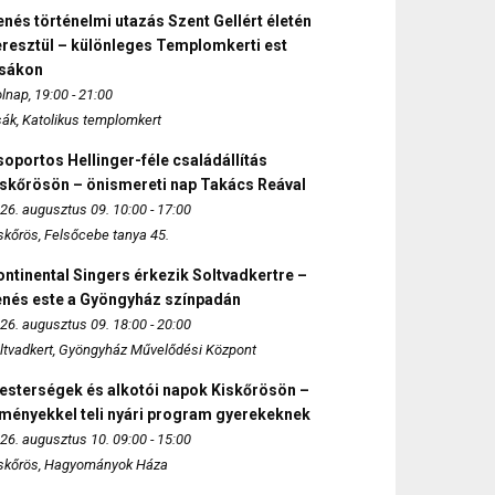
nés történelmi utazás Szent Gellért életén
eresztül – különleges Templomkerti est
zsákon
lnap, 19:00 - 21:00
sák, Katolikus templomkert
oportos Hellinger-féle családállítás
iskőrösön – önismereti nap Takács Reával
26. augusztus 09. 10:00 - 17:00
skőrös, Felsőcebe tanya 45.
ntinental Singers érkezik Soltvadkertre –
enés este a Gyöngyház színpadán
26. augusztus 09. 18:00 - 20:00
ltvadkert, Gyöngyház Művelődési Központ
esterségek és alkotói napok Kiskőrösön –
lményekkel teli nyári program gyerekeknek
26. augusztus 10. 09:00 - 15:00
skőrös, Hagyományok Háza