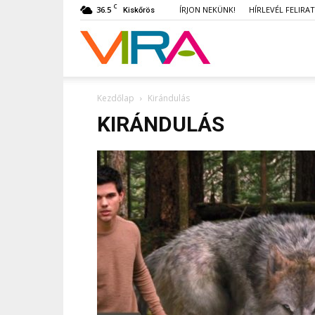
C
36.5
ÍRJON NEKÜNK!
HÍRLEVÉL FELIRA
Kiskőrös
VIRA
Kezdőlap
Kirándulás
KIRÁNDULÁS