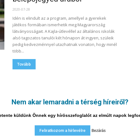
2020-07-28
Idén is elindult az a program, amellyel a gyerekek
játékos formában ismerhetik meg Magyarország
látványosságait. A Kajla-útlevéllel az általános iskolák
alsó tagozatos tanulói két hónapon át ingyen, szüleik
pedig kedvezménnyel utazhatnak vonaton, hogy minél
több...
Tovább
9. oldal a 9-ból
Nem akar lemaradni a térség híreiről?
i hetente küldünk Önnek egy hírösszefoglalót az elmúlt napok legf
Feliratkozom a hírlevélre
Bezárás
A