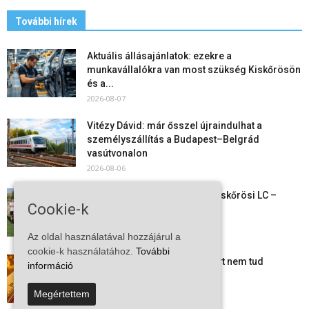
További hírek
Aktuális állásajánlatok: ezekre a
munkavállalókra van most szükség Kiskőrösön
és a...
2026-08-07
Vitézy Dávid: már ősszel újraindulhat a
személyszállítás a Budapest–Belgrád
vasútvonalon
2026-08-06
Megkezdte a felkészülést a Kiskőrösi LC –
Cookie-k
együtt maradt a keret,...
2026-08-06
Az oldal használatával hozzájárul a
cookie-k használatához.
További
Mi történik Európa felett? Ezért nem tud
információ
szabadulni a kontinens a...
2026-08-05
Megértettem