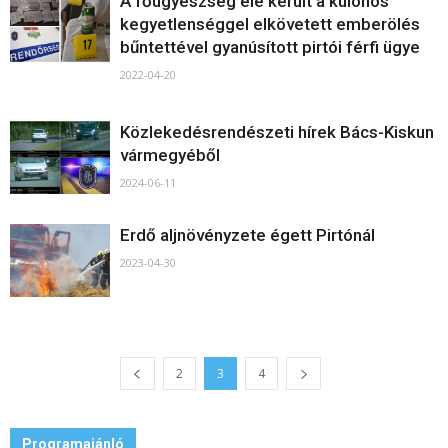
A főügyészség elé került a különös
kegyetlenséggel elkövetett emberölés
bűntettével gyanúsított pirtói férfi ügye
2022-04-20
Közlekedésrendészeti hírek Bács-Kiskun
vármegyéből
2024-06-11
Erdő aljnövényzete égett Pirtónál
2023-04-30
2
3
4
Programajánló