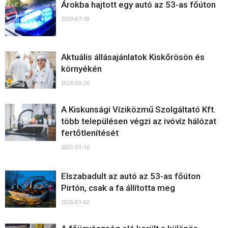
Árokba hajtott egy autó az 53-as főúton
2023-07-18
Aktuális állásajánlatok Kiskőrösön és
környékén
2026-03-26
A Kiskunsági Víziközmű Szolgáltató Kft.
több településen végzi az ivóvíz hálózat
fertőtlenítését
2021-03-16
Elszabadult az autó az 53-as főúton
Pirtón, csak a fa állította meg
2026-01-02