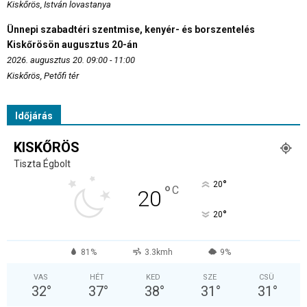
Kiskőrös, István lovastanya
Ünnepi szabadtéri szentmise, kenyér- és borszentelés
Kiskőrösön augusztus 20-án
2026. augusztus 20. 09:00 - 11:00
Kiskőrös, Petőfi tér
Időjárás
KISKŐRÖS
Tiszta Égbolt
°
20
°
C
20
°
20
81%
3.3kmh
9%
VAS
HÉT
KED
SZE
CSÜ
32
°
37
°
38
°
31
°
31
°