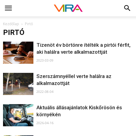
Kezdőlap
Pirtó
PIRTÓ
Tizenöt év börtönre ítélték a pirtói férfit,
aki halálra verte alkalmazottját
2023-03-09
Szerszámnyéllel verte halálra az
alkalmazottját
2022-08-04
Aktuális állásajánlatok Kiskőrösön és
környékén
2026-04-16