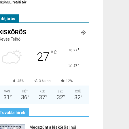
skőrös, Petőfi tér
Időjárás
KISKŐRÖS
Kevés Felhő
°
27
°
C
27
°
27
48%
3.6kmh
12%
VAS
HÉT
KED
SZE
CSÜ
31
°
36
°
37
°
32
°
32
°
További hírek
Megszűnt a kiskőrösi női