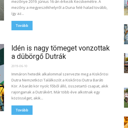
mezőnye 2019. június 16-án érkezik Kecskemétre. A
mezőny a megyeszékhelyről a Duna felé halad tovább,
így az...
Tovább
Idén is nagy tömeget vonzottak
a dübörgő Dutrák
2019-06-10
Immáron hetedik alkalommal szervezte meg a Kiskőrösi
Dutra Nemzetközi Találkozót a Kiskőrösi Dutra Baráti
Kör. A baráti kör nyolc főből álló, összetartó csapat, akik
rajonganak a Dutrákért. Már több éve alkotnak egy
közösséget, akik...
Tovább