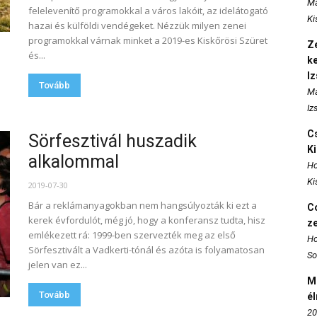
Ma
felelevenítő programokkal a város lakóit, az idelátogató
Ki
hazai és külföldi vendégeket. Nézzük milyen zenei
programokkal várnak minket a 2019-es Kiskőrösi Szüret
Ze
és...
k
I
Tovább
Ma
Iz
Cs
Sörfesztivál huszadik
K
alkalommal
Ho
Ki
2019-07-30
Bár a reklámanyagokban nem hangsúlyozták ki ezt a
Co
kerek évfordulót, még jó, hogy a konferansz tudta, hisz
z
emlékezett rá: 1999-ben szervezték meg az első
Ho
Sörfesztivált a Vadkerti-tónál és azóta is folyamatosan
So
jelen van ez...
M
Tovább
é
20