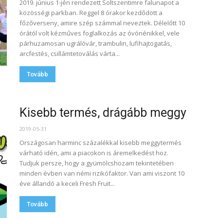
2019. június 1-jén rendezett Soltszentimre falunapot a
közösségi parkban. Reggel 8 órakor kezdődött a
főzőverseny, amire szép számmal neveztek. Délelőtt 10
órától volt kézműves foglalkozás az óvónénikkel, vele
párhuzamosan ugrálóvár, trambulin, lufihajtogatás,
arcfestés, csillámtetoválás várta...
Tovább
Kisebb termés, drágább meggy
2019-05-31
Országosan harminc százalékkal kisebb meggytermés
várható idén, ami a piacokon is áremelkedést hoz.
Tudjuk persze, hogy a gyümölcshozam tekintetében
minden évben van némi rizikófaktor. Van ami viszont 10
éve állandó a keceli Fresh Fruit...
Tovább