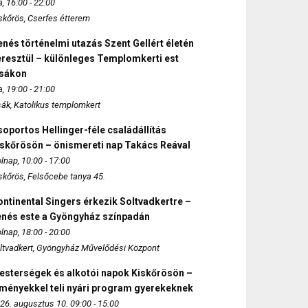
, 16:00 - 22:00
skőrös, Cserfes étterem
nés történelmi utazás Szent Gellért életén
eresztül – különleges Templomkerti est
zsákon
, 19:00 - 21:00
sák, Katolikus templomkert
oportos Hellinger-féle családállítás
iskőrösön – önismereti nap Takács Reával
lnap, 10:00 - 17:00
skőrös, Felsőcebe tanya 45.
ntinental Singers érkezik Soltvadkertre –
enés este a Gyöngyház színpadán
lnap, 18:00 - 20:00
ltvadkert, Gyöngyház Művelődési Központ
esterségek és alkotói napok Kiskőrösön –
lményekkel teli nyári program gyerekeknek
26. augusztus 10. 09:00 - 15:00