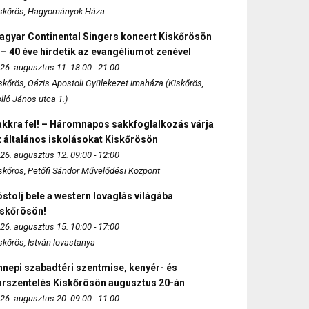
skőrös, Hagyományok Háza
agyar Continental Singers koncert Kiskőrösön
 – 40 éve hirdetik az evangéliumot zenével
26. augusztus 11. 18:00 - 21:00
skőrös, Oázis Apostoli Gyülekezet imaháza (Kiskőrös,
lló János utca 1.)
akkra fel! – Háromnapos sakkfoglalkozás várja
 általános iskolásokat Kiskőrösön
26. augusztus 12. 09:00 - 12:00
skőrös, Petőfi Sándor Művelődési Központ
stolj bele a western lovaglás világába
iskőrösön!
26. augusztus 15. 10:00 - 17:00
skőrös, István lovastanya
nepi szabadtéri szentmise, kenyér- és
orszentelés Kiskőrösön augusztus 20-án
26. augusztus 20. 09:00 - 11:00