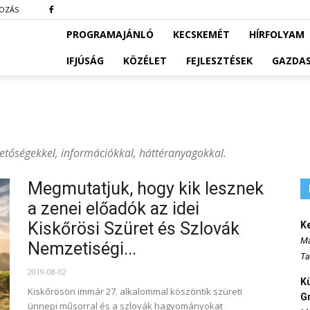
KOZÁS
PROGRAMAJÁNLÓ
KECSKEMÉT
HÍRFOLYAM
IFJÚSÁG
KÖZÉLET
FEJLESZTÉSEK
GAZDA
hetőségekkel, információkkal, háttéranyagokkal.
Megmutatjuk, hogy kik lesznek
a zenei előadók az idei
Kiskőrösi Szüret és Szlovák
K
Ma
Nemzetiségi...
Ta
2019-08-02
K
Kiskőrösön immár 27. alkalommal köszöntik szüreti
Gr
ünnepi műsorral és a szlovák hagyományokat