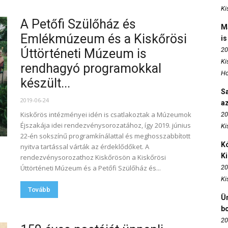
Ki
A Petőfi Szülőház és
M
Emlékmúzeum és a Kiskőrösi
is
20
Úttörténeti Múzeum is
Ki
rendhagyó programokkal
Ho
készült...
S
2019-06-24
az
Kiskőrös intézményei idén is csatlakoztak a Múzeumok
20
Éjszakája idei rendezvénysorozatához, így 2019. június
Ki
22-én sokszínű programkínálattal és meghosszabbított
Kó
nyitva tartással várták az érdeklődőket. A
K
rendezvénysorozathoz Kiskőrösön a Kiskőrösi
Úttörténeti Múzeum és a Petőfi Szülőház és...
20
Ki
Tovább
Ün
b
20