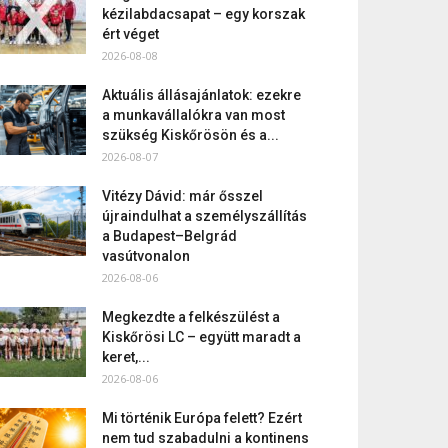
kézilabdacsapat – egy korszak
ért véget
2026-08-08
Aktuális állásajánlatok: ezekre
a munkavállalókra van most
szükség Kiskőrösön és a...
2026-08-07
Vitézy Dávid: már ősszel
újraindulhat a személyszállítás
a Budapest–Belgrád
vasútvonalon
2026-08-06
Megkezdte a felkészülést a
Kiskőrösi LC – együtt maradt a
keret,...
2026-08-06
Mi történik Európa felett? Ezért
nem tud szabadulni a kontinens