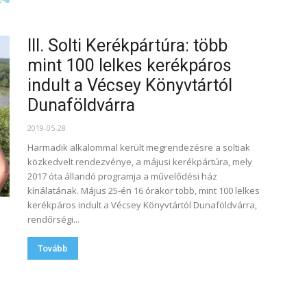
III. Solti Kerékpártúra: több
mint 100 lelkes kerékpáros
indult a Vécsey Könyvtártól
Dunaföldvárra
2019-05-28
Harmadik alkalommal került megrendezésre a soltiak
közkedvelt rendezvénye, a májusi kerékpártúra, mely
2017 óta állandó programja a művelődési ház
kínálatának. Május 25-én 16 órakor több, mint 100 lelkes
kerékpáros indult a Vécsey Könyvtártól Dunaföldvárra,
rendőrségi...
Tovább