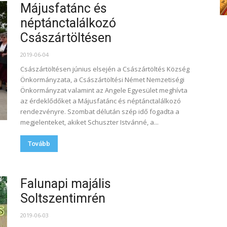
Májusfatánc és
néptánctalálkozó
Császártöltésen
2019-06-04
Császártöltésen június elsején a Császártöltés Község
Önkormányzata, a Császártöltési Német Nemzetiségi
Önkormányzat valamint az Angele Egyesület meghívta
az érdeklődőket a Májusfatánc és néptánctalálkozó
rendezvényre. Szombat délután szép idő fogadta a
megjelenteket, akiket Schuszter Istvánné, a...
Tovább
Falunapi majális
Soltszentimrén
2019-06-03