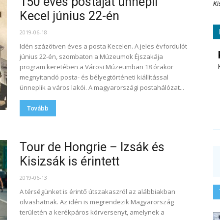
150 éves postáját ünnepli
Ki
Kecel június 22-én
2019-06-18
Idén százötven éves a posta Kecelen. A jeles évfordulót
június 22-én, szombaton a Múzeumok Éjszakája
program keretében a Városi Múzeumban 18 órakor
megnyitandó posta- és bélyegtörténeti kiállítással
ünneplik a város lakói. A magyarországi postahálózat...
Tovább
Tour de Hongrie – Izsák és
Kisizsák is érintett
2019-06-13
A térségünket is érintő útszakaszról az alábbiakban
olvashatnak. Az idén is megrendezik Magyarország
területén a kerékpáros körversenyt, amelynek a