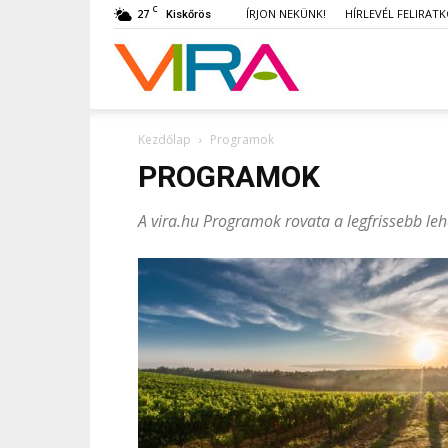
C
27
ÍRJON NEKÜNK!
HÍRLEVÉL FELIRAT
Kiskőrös
VIRA
Kezdőlap
Programok
PROGRAMOK
A vira.hu Programok rovata a legfrissebb le