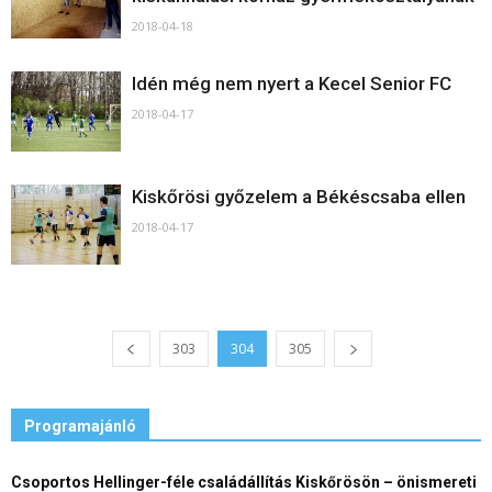
2018-04-18
Idén még nem nyert a Kecel Senior FC
2018-04-17
Kiskőrösi győzelem a Békéscsaba ellen
2018-04-17
303
304
305
Programajánló
Csoportos Hellinger-féle családállítás Kiskőrösön – önismereti