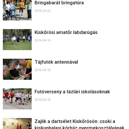
Bringabarát bringatúra
2018-04-22
Kiskőrösi amatőr labdarúgás
2018-04-19
Tájfutók antennával
2018-04-18
Futóverseny a tázlári iskolásoknak
2018-04-18
Zajlik a dartsélet Kiskőrösön: csoki a
kiskunhalasi kórház gyermekosztályának