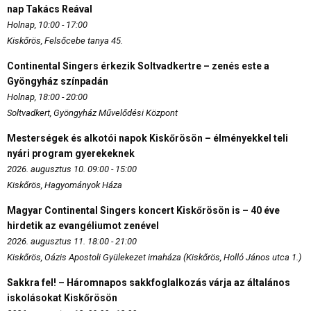
nap Takács Reával
Holnap, 10:00 - 17:00
Kiskőrös, Felsőcebe tanya 45.
Continental Singers érkezik Soltvadkertre – zenés este a
Gyöngyház színpadán
Holnap, 18:00 - 20:00
Soltvadkert, Gyöngyház Művelődési Központ
Mesterségek és alkotói napok Kiskőrösön – élményekkel teli
nyári program gyerekeknek
2026. augusztus 10. 09:00 - 15:00
Kiskőrös, Hagyományok Háza
Magyar Continental Singers koncert Kiskőrösön is – 40 éve
hirdetik az evangéliumot zenével
2026. augusztus 11. 18:00 - 21:00
Kiskőrös, Oázis Apostoli Gyülekezet imaháza (Kiskőrös, Holló János utca 1.)
Sakkra fel! – Háromnapos sakkfoglalkozás várja az általános
iskolásokat Kiskőrösön