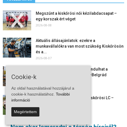
Megszűnt a kiskőrösi női kézilabdacsapat –
egy korszak ért véget
2026-08-08
Aktuális állásajánlatok: ezekre a
munkavállalókra van most szükség Kiskőrösön
és a...
2026-08-07
Vitézy Dávid: már ősszel újraindulhat a
személyszállítás a Budapest–Belgrád
Cookie-k
vasútvonalon
2026-08-06
Az oldal használatával hozzájárul a
cookie-k használatához.
További
Megkezdte a felkészülést a Kiskőrösi LC –
információ
együtt maradt a keret,...
2026-08-06
Megértettem
Mi történik Európa felett? Ezért nem tud