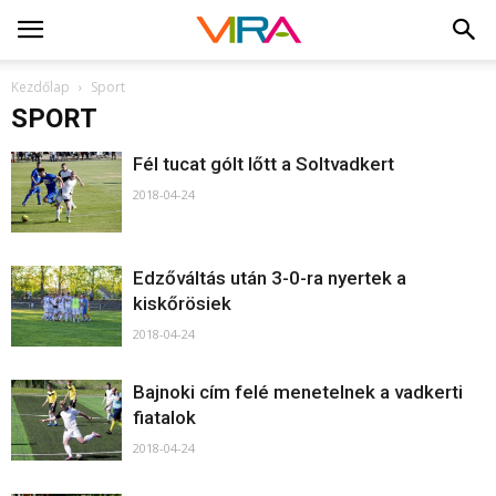
Kezdőlap
Sport
SPORT
Fél tucat gólt lőtt a Soltvadkert
2018-04-24
Edzőváltás után 3-0-ra nyertek a
kiskőrösiek
2018-04-24
Bajnoki cím felé menetelnek a vadkerti
fiatalok
2018-04-24