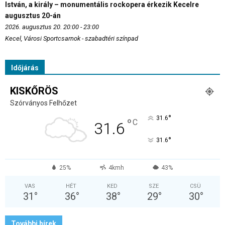
István, a király – monumentális rockopera érkezik Kecelre
augusztus 20-án
2026. augusztus 20. 20:00 - 23:00
Kecel, Városi Sportcsarnok - szabadtéri színpad
Időjárás
KISKŐRÖS
Szórványos Felhőzet
°
31.6
°
C
31.6
°
31.6
25%
4kmh
43%
VAS
HÉT
KED
SZE
CSÜ
31
°
36
°
38
°
29
°
30
°
További hírek