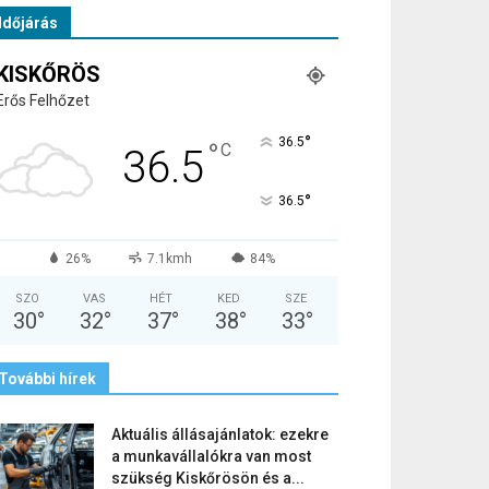
Időjárás
KISKŐRÖS
Erős Felhőzet
°
36.5
°
C
36.5
°
36.5
26%
7.1kmh
84%
SZO
VAS
HÉT
KED
SZE
30
°
32
°
37
°
38
°
33
°
További hírek
Aktuális állásajánlatok: ezekre
a munkavállalókra van most
szükség Kiskőrösön és a...