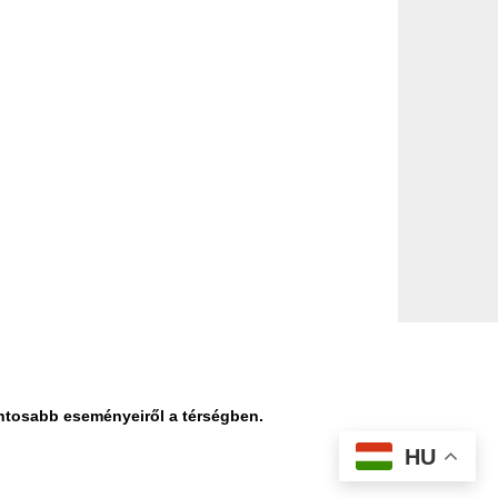
ontosabb eseményeiről a térségben.
HU
datvédelmi nyilatkozat
Médiaajánlat
Impresszum