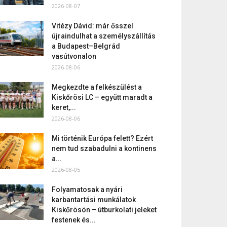
2026-08-07
Vitézy Dávid: már ősszel
újraindulhat a személyszállítás
a Budapest–Belgrád
vasútvonalon
2026-08-06
Megkezdte a felkészülést a
Kiskőrösi LC – együtt maradt a
keret,...
2026-08-06
Mi történik Európa felett? Ezért
nem tud szabadulni a kontinens
a...
2026-08-05
Folyamatosak a nyári
karbantartási munkálatok
Kiskőrösön – útburkolati jeleket
festenek és...