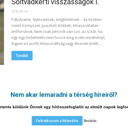
Soltvadkerti visszásságok I.
2018-09-14
Pályázatok, fejlesztések, megfelelések… és közben
romló környezet, pusztuló értékek, kihasználatlan
erőforrások. Nem csak pénzről van szó: az is kár, ha
egy-egy befektetés nem hozza meg a várt eredményt,
legyen ez profit, kihasználtság vagy élvezeti érték....
Tovább
14. oldal a 15-ból
Nem akar lemaradni a térség híreiről?
i hetente küldünk Önnek egy hírösszefoglalót az elmúlt napok legf
Feliratkozom a hírlevélre
Bezárás
A