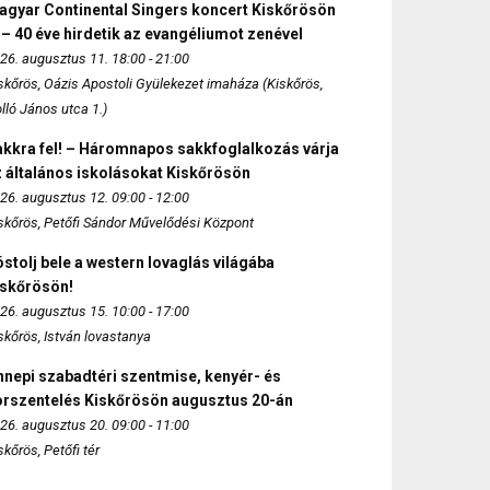
agyar Continental Singers koncert Kiskőrösön
 – 40 éve hirdetik az evangéliumot zenével
26. augusztus 11. 18:00 - 21:00
skőrös, Oázis Apostoli Gyülekezet imaháza (Kiskőrös,
lló János utca 1.)
akkra fel! – Háromnapos sakkfoglalkozás várja
 általános iskolásokat Kiskőrösön
26. augusztus 12. 09:00 - 12:00
skőrös, Petőfi Sándor Művelődési Központ
stolj bele a western lovaglás világába
iskőrösön!
26. augusztus 15. 10:00 - 17:00
skőrös, István lovastanya
nepi szabadtéri szentmise, kenyér- és
orszentelés Kiskőrösön augusztus 20-án
26. augusztus 20. 09:00 - 11:00
skőrös, Petőfi tér