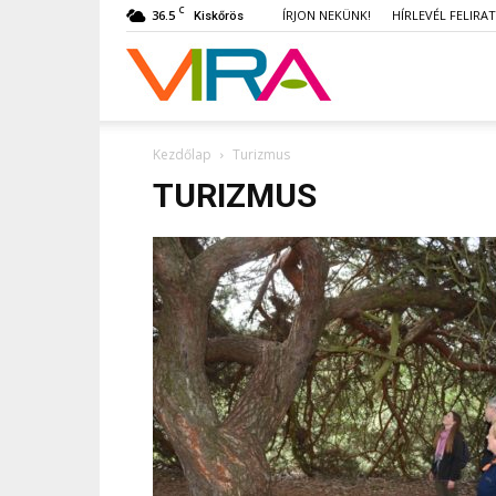
C
36.5
ÍRJON NEKÜNK!
HÍRLEVÉL FELIRA
Kiskőrös
VIRA
Kezdőlap
Turizmus
TURIZMUS