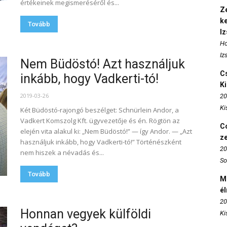
értékeinek megismeréséről és...
Ze
k
Tovább
I
Ho
Iz
Nem Büdöstó! Azt használjuk
Cs
inkább, hogy Vadkerti-tó!
K
2019-03-26
20
Ki
Két Büdöstó-rajongó beszélget: Schnürlein Andor, a
Vadkert Komszolg Kft. ügyvezetője és én. Rögtön az
Co
elején vita alakul ki: „Nem Büdöstó!” — így Andor. — „Azt
z
használjuk inkább, hogy Vadkerti-tó!” Történészként
20
nem hiszek a névadás és...
So
Tovább
M
é
20
Honnan vegyek külföldi
Ki