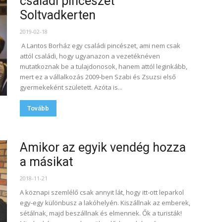
családi pincészet
Soltvadkerten
2019-02-18
A Lantos Borház egy családi pincészet, ami nem csak
attól családi, hogy ugyanazon a vezetéknéven
mutatkoznak be a tulajdonosok, hanem attól leginkább,
mert ez a vállalkozás 2009-ben Szabi és Zsuzsi első
gyermekeként született. Azóta is...
Tovább
Amikor az egyik vendég hozza
a másikat
2018-11-21
A köznapi szemlélő csak annyit lát, hogy itt-ott leparkol
egy-egy különbusz a lakóhelyén. Kiszállnak az emberek,
sétálnak, majd beszállnak és elmennek. Ők a turisták!