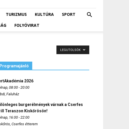
TURIZMUS
KULTÚRA
SPORT
SÁG
FOLYÓVIRAT
LEGUTOLSÓK
Programajánló
ertAkadémia 2026
lnap, 08:00 - 20:00
bdi, Faluház
ülönleges burgerélmények várnak a Cserfes
ill Teraszon Kiskőrösön!
lnap, 16:00 - 22:00
skőrös, Cserfes étterem