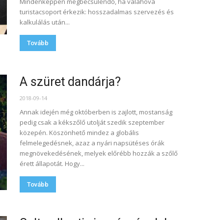
Mindenképpen megbecsülendő, ha valahová
turistacsoport érkezik: hosszadalmas szervezés és
kalkulálás után...
Tovább
A szüret dandárja?
2018-09-14
Annak idején még októberben is zajlott, mostanság
pedig csak a kékszőlő utolját szedik szeptember
közepén. Köszönhető mindez a globális
felmelegedésnek, azaz a nyári napsütéses órák
megnövekedésének, melyek előrébb hozzák a szőlő
érett állapotát. Hogy...
Tovább