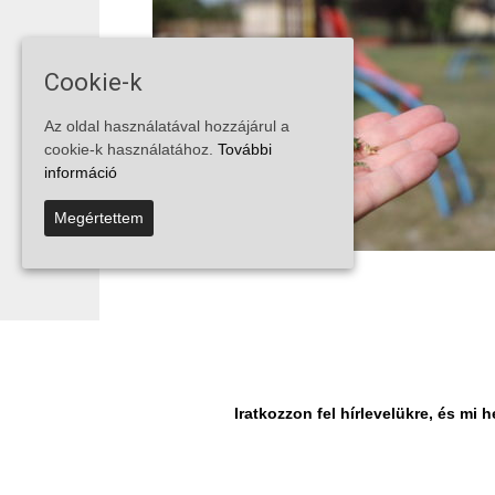
Cookie-k
Az oldal használatával hozzájárul a
cookie-k használatához.
További
információ
Megértettem
...
1
13
14
15
Iratkozzon fel hírlevelükre, és m
© Vira Média Kft.