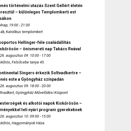
nés történelmi utazás Szent Gellért életén
eresztül – különleges Templomkerti est
zsákon
lnap, 19:00 - 21:00
sák, Katolikus templomkert
oportos Hellinger-féle családállítás
iskőrösön – önismereti nap Takács Reával
26. augusztus 09. 10:00 - 17:00
skőrös, Felsőcebe tanya 45.
ntinental Singers érkezik Soltvadkertre –
enés este a Gyöngyház színpadán
26. augusztus 09. 18:00 - 20:00
ltvadkert, Gyöngyház Művelődési Központ
esterségek és alkotói napok Kiskőrösön –
lményekkel teli nyári program gyerekeknek
26. augusztus 10. 09:00 - 15:00
skőrös, Hagyományok Háza