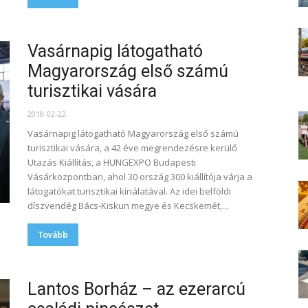
Vasárnapig látogatható
Magyarország első számú
turisztikai vására
2019-02-22
Vasárnapig látogatható Magyarország első számú
turisztikai vására, a 42 éve megrendezésre kerülő
Utazás Kiállítás, a HUNGEXPO Budapesti
Vásárközpontban, ahol 30 ország 300 kiállítója várja a
látogatókat turisztikai kínálatával. Az idei belföldi
díszvendég Bács-Kiskun megye és Kecskemét,...
Tovább
Lantos Borház – az ezerarcú