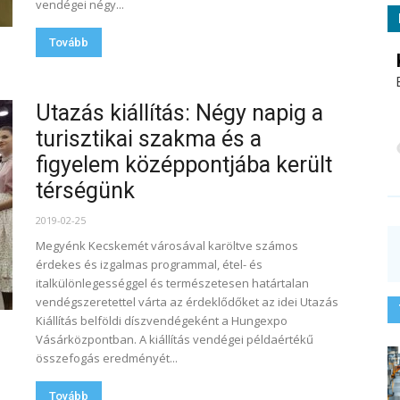
vendégei négy...
Tovább
Utazás kiállítás: Négy napig a
turisztikai szakma és a
figyelem középpontjába került
térségünk
2019-02-25
Megyénk Kecskemét városával karöltve számos
érdekes és izgalmas programmal, étel- és
italkülönlegességgel és természetesen határtalan
vendégszeretettel várta az érdeklődőket az idei Utazás
Kiállítás belföldi díszvendégeként a Hungexpo
Vásárközpontban. A kiállítás vendégei példaértékű
összefogás eredményét...
Tovább