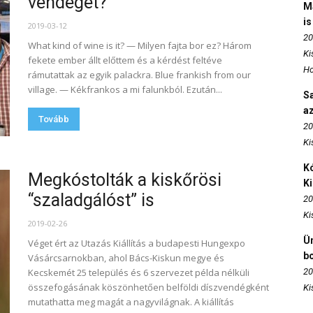
vendéget?
M
is
2019-03-12
20
What kind of wine is it? — Milyen fajta bor ez? Három
Ki
fekete ember állt előttem és a kérdést feltéve
Ho
rámutattak az egyik palackra. Blue frankish from our
village. — Kékfrankos a mi falunkból. Ezután...
S
az
Tovább
20
Ki
Kó
Megkóstolták a kiskőrösi
K
“szaladgálóst” is
20
Ki
2019-02-26
Ün
Véget ért az Utazás Kiállítás a budapesti Hungexpo
b
Vásárcsarnokban, ahol Bács-Kiskun megye és
Kecskemét 25 település és 6 szervezet példa nélküli
20
összefogásának köszönhetően belföldi díszvendégként
Ki
mutathatta meg magát a nagyvilágnak. A kiállítás