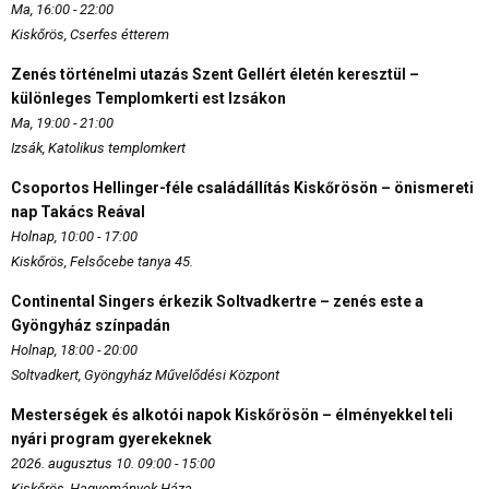
Ma, 16:00 - 22:00
Kiskőrös, Cserfes étterem
Zenés történelmi utazás Szent Gellért életén keresztül –
különleges Templomkerti est Izsákon
Ma, 19:00 - 21:00
Izsák, Katolikus templomkert
Csoportos Hellinger-féle családállítás Kiskőrösön – önismereti
nap Takács Reával
Holnap, 10:00 - 17:00
Kiskőrös, Felsőcebe tanya 45.
Continental Singers érkezik Soltvadkertre – zenés este a
Gyöngyház színpadán
Holnap, 18:00 - 20:00
Soltvadkert, Gyöngyház Művelődési Központ
Mesterségek és alkotói napok Kiskőrösön – élményekkel teli
nyári program gyerekeknek
2026. augusztus 10. 09:00 - 15:00
Kiskőrös, Hagyományok Háza