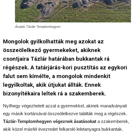
Ásatás Tázlár-Templomhegyen
Mongolok gyilkolhatták meg azokat az
összeölelkező gyermekeket, akiknek
csontjaira
Tázlár határában bukkantak rá
régészek
. A tatárjárás-kori pusztítás az egykori
falut sem kímélte, a mongolok mindenkit
legyilkoltak, akik útjukat állták. Ennek
bizonyítékaira leltek rá a szakemberek.
Nyílhegy végezhetett azzal a gyermekkel, akinek maradványait
egy másik kortársával összeölelkezve találták meg a régészek.
Tázlár-Templomhegyen végeznek ásatásokat
a szakemberek,
akik közel másfél évezredet felkaroló leletanyagra bukkantak.