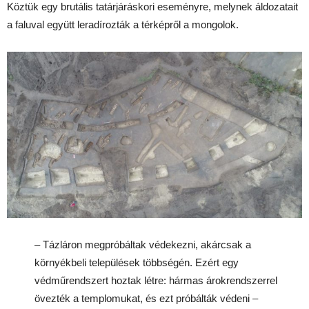
Köztük egy brutális tatárjáráskori eseményre, melynek áldozatait
a faluval együtt leradírozták a térképről a mongolok.
– Tázláron megpróbáltak védekezni, akárcsak a
környékbeli települések többségén. Ezért egy
védműrendszert hoztak létre: hármas árokrendszerrel
övezték a templomukat, és ezt próbálták védeni –