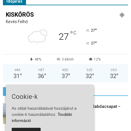
Időjárás
KISKŐRÖS
Kevés Felhő
°
27
°
C
27
°
27
48%
3.6kmh
12%
VAS
HÉT
KED
SZE
CSÜ
31
°
36
°
37
°
32
°
32
°
További hírek
Cookie-k
Megszűnt a kiskőrösi női kézilabdacsapat –
Az oldal használatával hozzájárul a
egy korszak ért véget
cookie-k használatához.
További
2026-08-08
információ