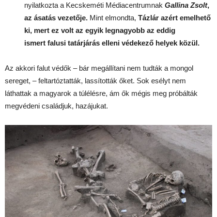
nyilatkozta a Kecskeméti Médiacentrumnak
Gallina Zsolt
,
az ásatás vezetője.
Mint elmondta,
Tázlár azért emelhető
ki, mert ez volt az egyik legnagyobb az eddig
ismert falusi tatárjárás elleni védekező helyek közül.
Az akkori falut védők – bár megállítani nem tudták a mongol
sereget, – feltartóztatták, lassították őket. Sok esélyt nem
láthattak a magyarok a túlélésre, ám ők mégis meg próbálták
megvédeni családjuk, hazájukat.