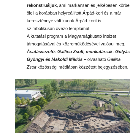
rekonstruáljuk
, ami markánsan és jelképesen körbe
öleli a korábban helyreállított Árpád-kori és a már
kereszténnyé vált kunok Árpád-korit is
szimbolikusan övező templomát.
A kutatási program a Magyarságkutató Intézet
támogatásával és közreműködésével valósul meg.
Ásatásvezető: Gallina Zsolt, munkatársak: Gulyás
Gyöngyi és Makoldi Miklós
– olvasható
Gallina
Zsolt
közösségi médiában közzétett bejegyzésében.