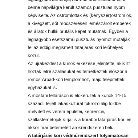
benne napvilágra került számos pusztulás nyom
képviselte. Az ostromlottak és (kényszer)ostromlók,
a kivégzett, sőt módszeresen lemészárolt emberek
és állatok hullái brutális képet mutatnak. Egyben a
legnagyobb esetszámú pusztulás nyomot mutatják
fel az eddig megismert tatárjárás kori lelőhelyek
közül.
Az újrakezdést a kunok érkezése jelentette, akik itt
hozták létre szállásukat és temetkeztek először a
romos Árpád-kori templomhoz, majd felépítették
egyházukat is.
A mostani feltáráson is előkerültek a kunok 14-15.
századi, fejlett lakáskultúrát tükröző alig földbe
mélyített és verem épületei, kemencéi,
szállástemetőjük sírjai is a korábbi tatárjárás kori és
akkor már betemetett árokrendszeren belül.
A tatárjárás kori védműrendszert folyamatosan