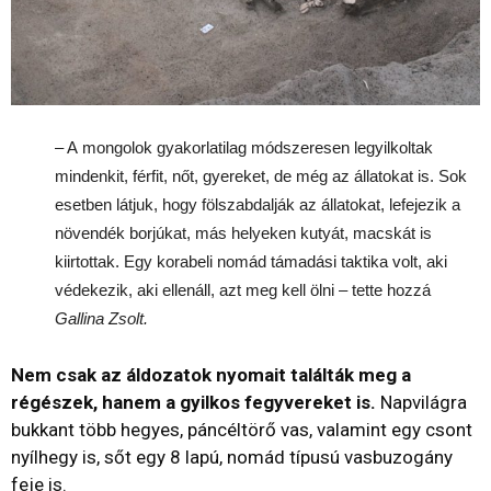
– A mongolok gyakorlatilag módszeresen legyilkoltak
mindenkit, férfit, nőt, gyereket, de még az állatokat is. Sok
esetben látjuk, hogy fölszabdalják az állatokat, lefejezik a
növendék borjúkat, más helyeken kutyát, macskát is
kiirtottak. Egy korabeli nomád támadási taktika volt, aki
védekezik, aki ellenáll, azt meg kell ölni – tette hozzá
Gallina Zsolt.
Nem csak az áldozatok nyomait találták meg a
régészek, hanem a gyilkos fegyvereket is.
Napvilágra
bukkant több hegyes, páncéltörő vas, valamint egy csont
nyílhegy is, sőt egy 8 lapú, nomád típusú vasbuzogány
feje is.