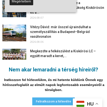
Megértettem
Aktuális állásajánlatok: ezekre a
munkavállalókra van most szükség Kiskőrösön
és a...
2026-08-07
Vitézy Dávid: már ősszel újraindulhat a
személyszállítás a Budapest–Belgrád
vasútvonalon
2026-08-06
Megkezdte a felkészülést a Kiskőrösi LC –
együtt maradt a keret,...
2026-08-06
Nem akar lemaradni a térség híreiről?
Mi történik Európa felett? Ezért nem tud
szabadulni a kontinens a...
Iratkozzon fel hírlevelükre, és mi hetente küldünk Önnek egy
2026-08-05
hírösszefoglalót az elmúlt napok legfontosabb eseményeiről a
térségben.
Adatvédelmi nyilatkozat
Médiaajánlat
Impresszum
Feliratkozom a hírlevélre
HU