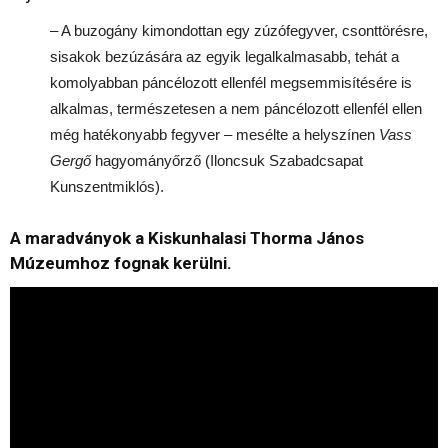
– A buzogány kimondottan egy zúzófegyver, csonttörésre,
sisakok bezúzására az egyik legalkalmasabb, tehát a
komolyabban páncélozott ellenfél megsemmisítésére is
alkalmas, természetesen a nem páncélozott ellenfél ellen
még hatékonyabb fegyver – mesélte a helyszínen
Vass
Gergő
hagyományőrző (Iloncsuk Szabadcsapat
Kunszentmiklós).
A maradványok a Kiskunhalasi Thorma János
Múzeumhoz fognak kerülni.