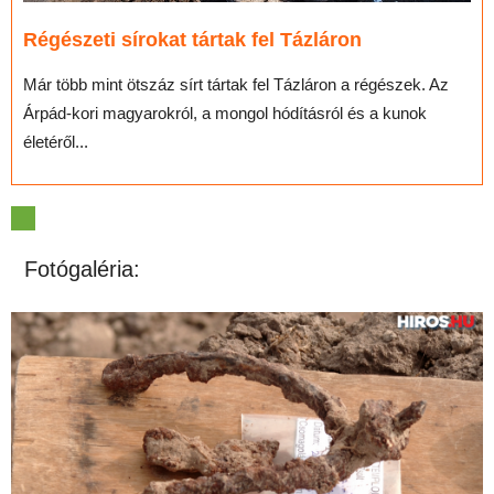
Régészeti sírokat tártak fel Tázláron
Már több mint ötszáz sírt tártak fel Tázláron a régészek. Az
Árpád-kori magyarokról, a mongol hódításról és a kunok
életéről...
Fotógaléria: