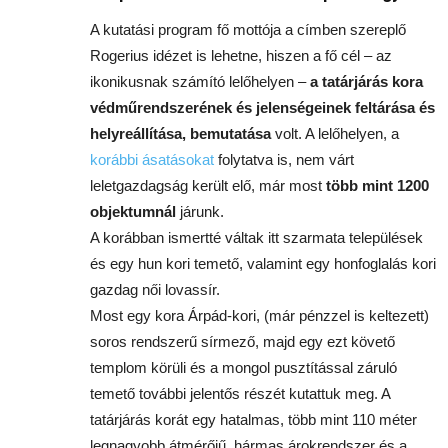
A kutatási program fő mottója a címben szereplő
Rogerius idézet is lehetne, hiszen a fő cél – az
ikonikusnak számító lelőhelyen –
a tatárjárás kora
védműrendszerének és jelenségeinek feltárása és
helyreállítása, bemutatása
volt. A lelőhelyen, a
korábbi ásatásokat
folytatva is, nem várt
leletgazdagság került elő, már most
több mint 1200
objektumnál
járunk.
A korábban ismertté váltak itt szarmata települések
és egy hun kori temető, valamint egy honfoglalás kori
gazdag női lovassír.
Most egy kora Árpád-kori, (már pénzzel is keltezett)
soros rendszerű sírmező, majd egy ezt követő
templom körüli és a mongol pusztítással záruló
temető további jelentős részét kutattuk meg. A
tatárjárás korát egy hatalmas, több mint 110 méter
legnagyobb átmérőjű, hármas árokrendszer és a