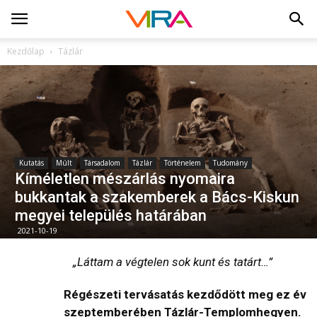
Kezdőlap
Tázlár
Kutatás
Múlt
Társadalom
Tázlár
Történelem
Tudomány
Kíméletlen mészárlás nyomaira
bukkantak a szakemberek a Bács-Kiskun
megyei település határában
2021-10-19
„Láttam a végtelen sok kunt és tatárt…”
Régészeti tervásatás kezdődött meg ez év
szeptemberében Tázlár-Templomhegyen.