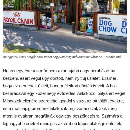
Az egykori Csali horgászbolt közel negyven évig működött Kiskőrösön – archív fotó
Hetvenegy évesen már nem akart újabb nagy beruházásba
kezdeni, ezért végül úgy döntött, nem nyit új üzletet. Elismeri,
hogy ez nemcsak üzleti, hanem életkori döntés is volt. A bolt
bezárásával egy közel négy évtizedes vállalkozói pálya ért véget.
Mindezek ellenére szeretettel gondol vissza az ott töltött évekre,
és a mai napig örömmel találkozik régi vásárlóival, akik még
most is gyakran megállítják egy-egy beszélgetésre. Számára a
legnagyobb értéket mindig is az emberi kapcsolatok jelentették,