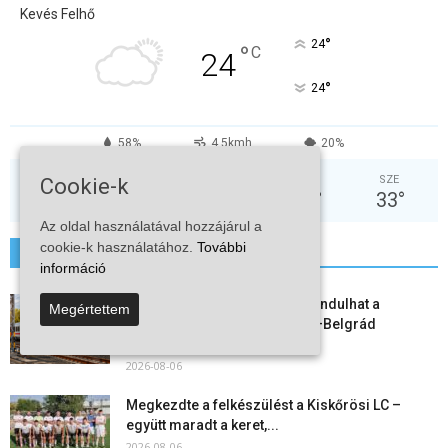
Kevés Felhő
°
24
°
C
24
°
24
58%
4.5kmh
20%
SZO
VAS
HÉT
KED
SZE
Cookie-k
30
°
33
°
35
°
37
°
33
°
Az oldal használatával hozzájárul a
cookie-k használatához.
További
További hírek
információ
Vitézy Dávid: már ősszel újraindulhat a
Megértettem
személyszállítás a Budapest–Belgrád
vasútvonalon
2026-08-06
Megkezdte a felkészülést a Kiskőrösi LC –
együtt maradt a keret,...
2026-08-06