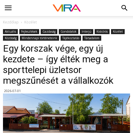
Kezdőlap
Közélet
Aktuális
Fejlesztések
Gazdaság
Gondolatok
Interjú
Kiskőrös
Közélet
Közösség
Mindennapi történeteink
Tájékoztatás
Társadalom
Egy korszak vége, egy új
kezdete – így élték meg a
sporttelepi üzletsor
megszűnését a vállalkozók
2026-07-01