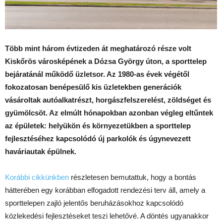
Több mint három évtizeden át meghatározó része volt
Kiskőrös városképének a Dózsa György úton, a sporttelep
bejáratánál működő üzletsor. Az 1980-as évek végétől
fokozatosan benépesülő kis üzletekben generációk
vásároltak autóalkatrészt, horgászfelszerelést, zöldséget és
gyümölcsöt. Az elmúlt hónapokban azonban végleg eltűntek
az épületek: helyükön és környezetükben a sporttelep
fejlesztéséhez kapcsolódó új parkolók és úgynevezett
haváriautak épülnek.
Korábbi cikkünkben
részletesen bemutattuk, hogy a bontás
hátterében egy korábban elfogadott rendezési terv áll, amely a
sporttelepen zajló jelentős beruházásokhoz kapcsolódó
közlekedési fejlesztéseket teszi lehetővé. A döntés ugyanakkor