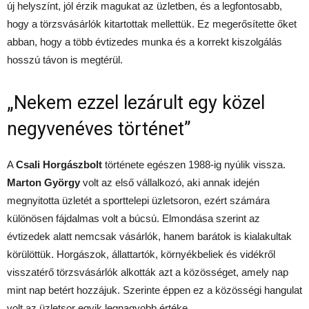
új helyszínt, jól érzik magukat az üzletben, és a legfontosabb,
hogy a törzsvásárlók kitartottak mellettük. Ez megerősítette őket
abban, hogy a több évtizedes munka és a korrekt kiszolgálás
hosszú távon is megtérül.
„Nekem ezzel lezárult egy közel
negyvenéves történet”
A
Csali Horgászbolt
története egészen 1988-ig nyúlik vissza.
Marton György
volt az első vállalkozó, aki annak idején
megnyitotta üzletét a sporttelepi üzletsoron, ezért számára
különösen fájdalmas volt a búcsú. Elmondása szerint az
évtizedek alatt nemcsak vásárlók, hanem barátok is kialakultak
körülöttük. Horgászok, állattartók, környékbeliek és vidékről
visszatérő törzsvásárlók alkották azt a közösséget, amely nap
mint nap betért hozzájuk. Szerinte éppen ez a közösségi hangulat
volt az üzletsor egyik legnagyobb értéke.