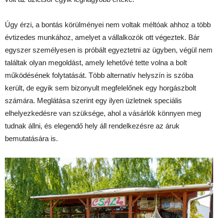
Úgy érzi, a bontás körülményei nem voltak méltóak ahhoz a több
évtizedes munkához, amelyet a vállalkozók ott végeztek. Bár
egyszer személyesen is próbált egyeztetni az ügyben, végül nem
találtak olyan megoldást, amely lehetővé tette volna a bolt
működésének folytatását. Több alternatív helyszín is szóba
került, de egyik sem bizonyult megfelelőnek egy horgászbolt
számára. Meglátása szerint egy ilyen üzletnek speciális
elhelyezkedésre van szüksége, ahol a vásárlók könnyen meg
tudnak állni, és elegendő hely áll rendelkezésre az áruk
bemutatására is.