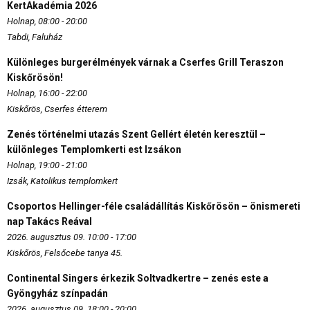
KertAkadémia 2026
Holnap, 08:00 - 20:00
Tabdi, Faluház
Különleges burgerélmények várnak a Cserfes Grill Teraszon
Kiskőrösön!
Holnap, 16:00 - 22:00
Kiskőrös, Cserfes étterem
Zenés történelmi utazás Szent Gellért életén keresztül –
különleges Templomkerti est Izsákon
Holnap, 19:00 - 21:00
Izsák, Katolikus templomkert
Csoportos Hellinger-féle családállítás Kiskőrösön – önismereti
nap Takács Reával
2026. augusztus 09. 10:00 - 17:00
Kiskőrös, Felsőcebe tanya 45.
Continental Singers érkezik Soltvadkertre – zenés este a
Gyöngyház színpadán
2026. augusztus 09. 18:00 - 20:00