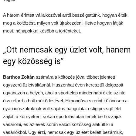
A három érintett vállalkozóval arról beszélgettünk, hogyan élték
meg a költözést, milyen volt újrakezdeni, illetve hogyan látják
most, hónapokkal később a történteket.
„Ott nemcsak egy üzlet volt, hanem
egy közösség is”
Barthos Zoltán
számára a költözés jóval többet jelentett
egyszerű üzletváltásnál. Huszonhat éven keresztül dolgozott
ugyanazon a helyen, ahol a sporttelep mindennapi élete szinte
összeforrt a bolt működésével. Elmondása szerint különösen a
nyári időszakoknak volt sajátos hangulata: estig pezsgő élet
zajlott a környéken, sokan sportolás után tértek be hozzájuk
vásárolni, és az évek során valódi közösség alakult ki a
vásárlókból. Úgy érzi, nemcsak egy üzletet kellett bezárniuk,