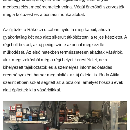
megbeszélést megérdemeltek volna. Végül önerőből szervezték
meg a költözést és a bontási munkálatokat.
Az új üzlet a Rákóczi utcában nyitotta meg kapuit, ahová
gyakorlatilag két nap alatt sikerült átköltöztetni a teljes készletet. A
régi bolt bezárt, az új pedig szinte azonnal megkezdte
működését. Az első hetekben természetesen akadtak vásárlók,
akik megszokásból még a régi helyet keresték fel, de a
kihelyezett tájékoztatók és a személyes információátadás
eredményeként hamar megtalálták az új üzletet is. Buda Attila
szerint ebben sokat segített az a bizalom, amelyet hosszú évek
alatt építettek ki a vásárlóikkal.