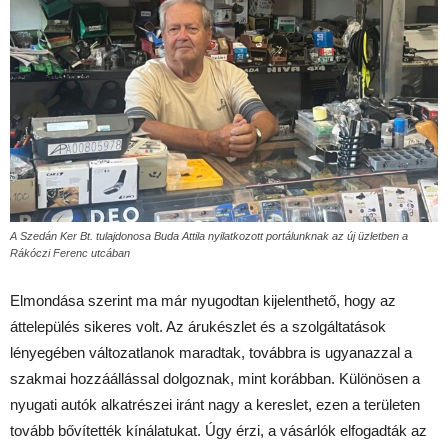
A Szedán Ker Bt. tulajdonosa Buda Attila nyilatkozott portálunknak az új üzletben a
Rákóczi Ferenc utcában
Elmondása szerint ma már nyugodtan kijelenthető, hogy az
áttelepülés sikeres volt. Az árukészlet és a szolgáltatások
lényegében változatlanok maradtak, továbbra is ugyanazzal a
szakmai hozzáállással dolgoznak, mint korábban. Különösen a
nyugati autók alkatrészei iránt nagy a kereslet, ezen a területen
tovább bővítették kínálatukat. Úgy érzi, a vásárlók elfogadták az