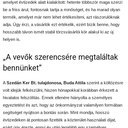
amelyet évtizedek alatt kialakított: hetente többször maga szerzi
be a friss árut, fontosnak tartja a minőséget, és ha marad olyan
termék, amelyet már nem lehet értékesíteni, azt rászorulóknak
adja. Úgy érzi, a vásárlók ezt értékelik, ezért bízik benne, hogy
hosszabb távon ismét stabil törzsvásárlói kör alakul ki az új
helyen is.
„A vevők szerencsére megtaláltak
bennünket”
A
Szedán Ker Bt. tulajdonosa, Buda Attila
szerint a költözésre
volt idejük felkészülni, hiszen hónapokkal korábban érkezett a
hivatalos felszólítás. Ennek ellenére hiányolta a személyes
egyeztetést és azt, hogy az önkormányzat valamilyen formában
segítséget nyújtson a bontás során. Mint mondja, hosszú
évtizedeken át pontosan fizették a közterület-használati díjat,
ezért úgy érezte, ennyi év után legalább egy személyes