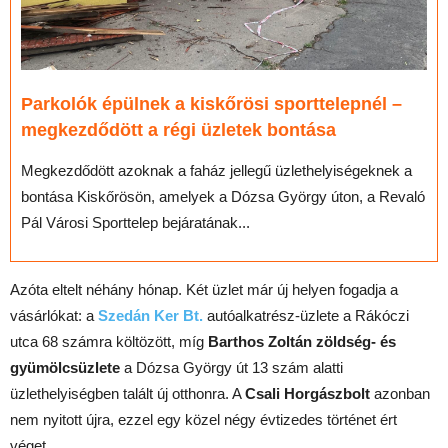
Parkolók épülnek a kiskőrösi sporttelepnél –
megkezdődött a régi üzletek bontása
Megkezdődött azoknak a faház jellegű üzlethelyiségeknek a
bontása Kiskőrösön, amelyek a Dózsa György úton, a Revaló
Pál Városi Sporttelep bejáratának...
Azóta eltelt néhány hónap. Két üzlet már új helyen fogadja a
vásárlókat: a
Szedán Ker Bt.
autóalkatrész-üzlete a Rákóczi
utca 68 számra költözött, míg
Barthos Zoltán zöldség- és
gyümölcsüzlete
a Dózsa György út 13 szám alatti
üzlethelyiségben talált új otthonra. A
Csali Horgászbolt
azonban
nem nyitott újra, ezzel egy közel négy évtizedes történet ért
véget.