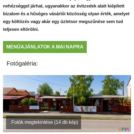
nehézséggel járhat, ugyanakkor az évtizedek alatt kiépített
bizalom és a hűséges vásárlói közösség olyan érték, amelyet
egy költözés vagy akár egy üzletsor megszűnése sem tud
teljesen eltörölni.
MENÜAJÁNLATOK A MAI NAPRA
Fotógaléria:
Fotók megtekintése (14 db kép)