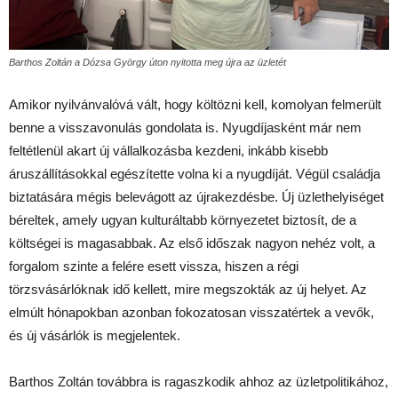
Barthos Zoltán a Dózsa György úton nyitotta meg újra az üzletét
Amikor nyilvánvalóvá vált, hogy költözni kell, komolyan felmerült
benne a visszavonulás gondolata is. Nyugdíjasként már nem
feltétlenül akart új vállalkozásba kezdeni, inkább kisebb
áruszállításokkal egészítette volna ki a nyugdíját. Végül családja
biztatására mégis belevágott az újrakezdésbe. Új üzlethelyiséget
béreltek, amely ugyan kulturáltabb környezetet biztosít, de a
költségei is magasabbak. Az első időszak nagyon nehéz volt, a
forgalom szinte a felére esett vissza, hiszen a régi
törzsvásárlóknak idő kellett, mire megszokták az új helyet. Az
elmúlt hónapokban azonban fokozatosan visszatértek a vevők,
és új vásárlók is megjelentek.
Barthos Zoltán továbbra is ragaszkodik ahhoz az üzletpolitikához,