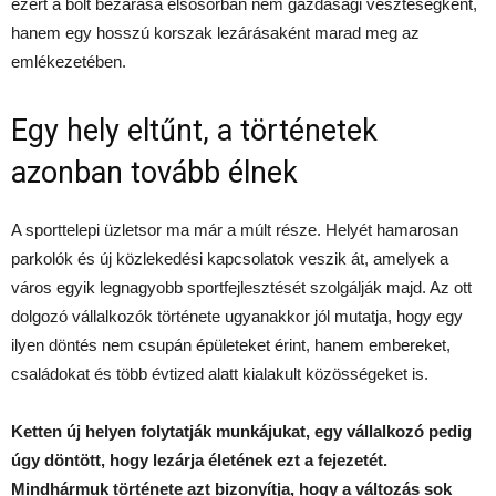
ezért a bolt bezárása elsősorban nem gazdasági veszteségként,
hanem egy hosszú korszak lezárásaként marad meg az
emlékezetében.
Egy hely eltűnt, a történetek
azonban tovább élnek
A sporttelepi üzletsor ma már a múlt része. Helyét hamarosan
parkolók és új közlekedési kapcsolatok veszik át, amelyek a
város egyik legnagyobb sportfejlesztését szolgálják majd. Az ott
dolgozó vállalkozók története ugyanakkor jól mutatja, hogy egy
ilyen döntés nem csupán épületeket érint, hanem embereket,
családokat és több évtized alatt kialakult közösségeket is.
Ketten új helyen folytatják munkájukat, egy vállalkozó pedig
úgy döntött, hogy lezárja életének ezt a fejezetét.
Mindhármuk története azt bizonyítja, hogy a változás sok