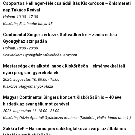
Csoportos Hellinger-féle családállítás Kiskőrösön – önismereti
nap Takács Reával
Holnap, 10:00 - 17:00
Kiskőrös, Felsőcebe tanya 45.
Continental Singers érkezik Soltvadkertre – zenés este a
Gyöngyház színpadán
Holnap, 18:00 - 20:00
Soltvadkert, Gyöngyház Művelődési Központ
Mesterségek és alkotói napok Kiskőrösön – élményekkel teli
nyári program gyerekeknek
2026. augusztus 10. 09:00 - 15:00
Kiskőrös, Hagyományok Háza
Magyar Continental Singers koncert Kiskőrösön is – 40 éve
hirdetik az evangéliumot zenével
2026. augusztus 11. 18:00 - 21:00
Kiskőrös, Oázis Apostoli Gyülekezet imaháza (Kiskőrös, Holló János utca 1.)
Sakkra fel! – Háromnapos sakkfoglalkozás várja az általános