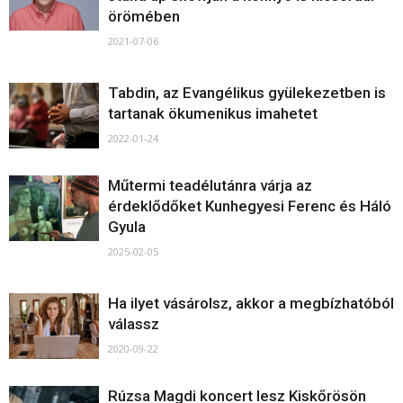
örömében
2021-07-06
Tabdin, az Evangélikus gyülekezetben is
tartanak ökumenikus imahetet
2022-01-24
Műtermi teadélutánra várja az
érdeklődőket Kunhegyesi Ferenc és Háló
Gyula
2025-02-05
Ha ilyet vásárolsz, akkor a megbízhatóból
válassz
2020-09-22
Rúzsa Magdi koncert lesz Kiskőrösön