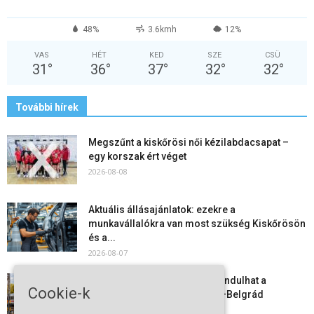
48%
3.6kmh
12%
VAS
HÉT
KED
SZE
CSÜ
31
°
36
°
37
°
32
°
32
°
További hírek
Megszűnt a kiskőrösi női kézilabdacsapat –
egy korszak ért véget
2026-08-08
Aktuális állásajánlatok: ezekre a
munkavállalókra van most szükség Kiskőrösön
és a...
2026-08-07
Vitézy Dávid: már ősszel újraindulhat a
Cookie-k
személyszállítás a Budapest–Belgrád
vasútvonalon