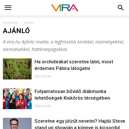
Kezdőlap
Ajánló
AJÁNLÓ
A vira.hu Ajánló rovata, a legfrissebb hírekkel, eseményekkel,
elemzésekkel, háttéranyagokkal.
Ha orchideákat szeretne látni, most
érdemes Páhira látogatni
2021-05-24
Folyamatosan bővülő diákmunka
lehetőségek Kiskőrös térségében
2020-06-22
Szeretne egy jóízűt nevetni? Hajdú Steve
stand up showján a könnye is kicsordul