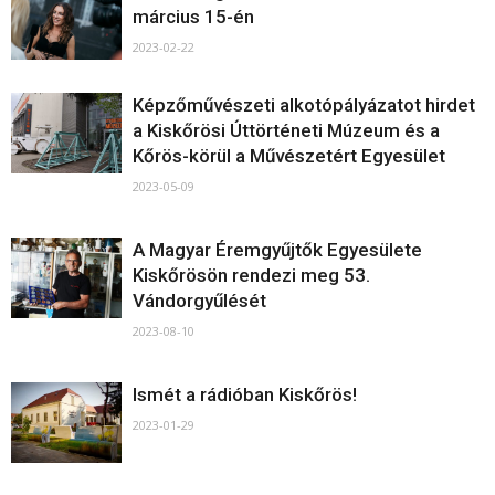
március 15-én
2023-02-22
Képzőművészeti alkotópályázatot hirdet
a Kiskőrösi Úttörténeti Múzeum és a
Kőrös-körül a Művészetért Egyesület
2023-05-09
A Magyar Éremgyűjtők Egyesülete
Kiskőrösön rendezi meg 53.
Vándorgyűlését
2023-08-10
Ismét a rádióban Kiskőrös!
2023-01-29