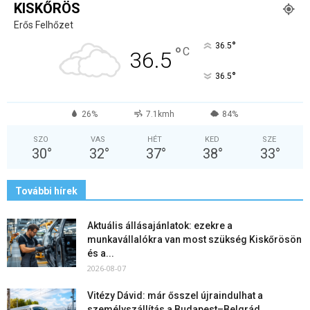
KISKŐRÖS
Erős Felhőzet
°
36.5
°
C
36.5
°
36.5
26%
7.1kmh
84%
SZO
VAS
HÉT
KED
SZE
30
°
32
°
37
°
38
°
33
°
További hírek
Aktuális állásajánlatok: ezekre a
munkavállalókra van most szükség Kiskőrösön
és a...
2026-08-07
Vitézy Dávid: már ősszel újraindulhat a
személyszállítás a Budapest–Belgrád