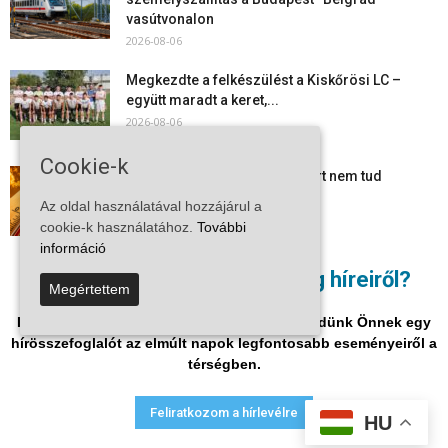
vasútvonalon
2026-08-06
Megkezdte a felkészülést a Kiskőrösi LC –
együtt maradt a keret,...
2026-08-06
Cookie-k
Mi történik Európa felett? Ezért nem tud
szabadulni a kontinens a...
Az oldal használatával hozzájárul a
2026-08-05
cookie-k használatához.
További
információ
Folyamatosak a nyári karbantartási munkálatok
Nem akar lemaradni a térség híreiről?
Megértettem
Kiskőrösön – útburkolati jeleket festenek és...
2026-08-05
Iratkozzon fel hírlevelükre, és mi hetente küldünk Önnek egy
hírösszefoglalót az elmúlt napok legfontosabb eseményeiről a
térségben.
Adatvédelmi nyilatkozat
Médiaajánlat
Impresszum
Feliratkozom a hírlevélre
HU
© Vira Média Kft.