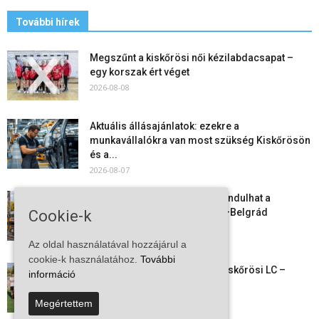
További hírek
Megszűnt a kiskőrösi női kézilabdacsapat –
egy korszak ért véget
2026-08-08
Aktuális állásajánlatok: ezekre a
munkavállalókra van most szükség Kiskőrösön
és a...
2026-08-07
Vitézy Dávid: már ősszel újraindulhat a
személyszállítás a Budapest–Belgrád
Cookie-k
vasútvonalon
2026-08-06
Az oldal használatával hozzájárul a
cookie-k használatához.
További
Megkezdte a felkészülést a Kiskőrösi LC –
információ
együtt maradt a keret,...
2026-08-06
Megértettem