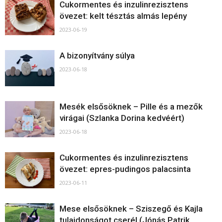
Cukormentes és inzulinrezisztens
övezet: kelt tésztás almás lepény
2023-06-19
A bizonyítvány súlya
2023-06-18
Mesék elsősöknek – Pille és a mezők
virágai (Szlanka Dorina kedvéért)
2023-06-18
Cukormentes és inzulinrezisztens
övezet: epres-pudingos palacsinta
2023-06-11
Mese elsősöknek – Sziszegő és Kajla
tulajdonságot cserél (Jónás Patrik