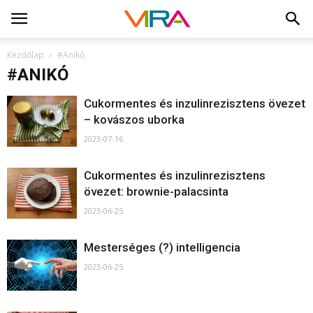
Kezdőlap
#Anikó
#ANIKÓ
Cukormentes és inzulinrezisztens övezet
– kovászos uborka
2023-07-16
Cukormentes és inzulinrezisztens
övezet: brownie-palacsinta
2023-06-25
Mesterséges (?) intelligencia
2023-06-25