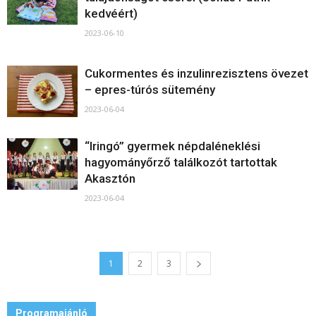
kedvéért)
2023-06-10
Cukormentes és inzulinrezisztens övezet
– epres-túrós sütemény
2023-06-04
“Iringó” gyermek népdaléneklési
hagyományőrző találkozót tartottak
Akasztón
2023-06-04
1
2
3
Programajánló