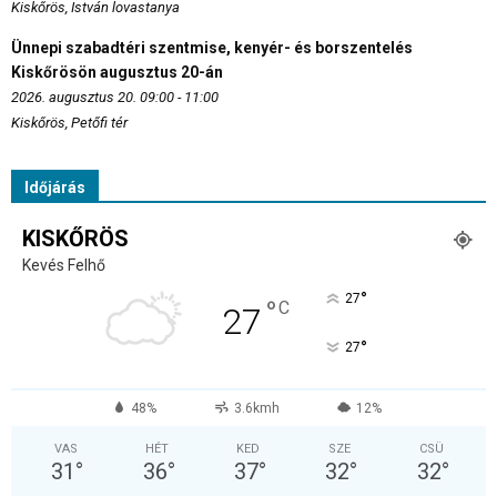
Kiskőrös, István lovastanya
Ünnepi szabadtéri szentmise, kenyér- és borszentelés
Kiskőrösön augusztus 20-án
2026. augusztus 20. 09:00 - 11:00
Kiskőrös, Petőfi tér
Időjárás
KISKŐRÖS
Kevés Felhő
°
27
°
C
27
°
27
48%
3.6kmh
12%
VAS
HÉT
KED
SZE
CSÜ
31
°
36
°
37
°
32
°
32
°