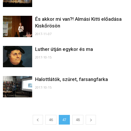
És akkor mi van?! Almási Kitti előadása
Kiskőrösön
2017-11-07
Luther útján egykor és ma
2017-10-15
Halottlátók, szüret, farsangfarka
2017-10-15
46
47
48