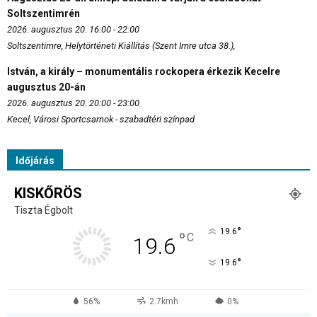
Soltszentimrén
2026. augusztus 20. 16:00 - 22:00
Soltszentimre, Helytörténeti Kiállítás (Szent Imre utca 38.),
István, a király – monumentális rockopera érkezik Kecelre
augusztus 20-án
2026. augusztus 20. 20:00 - 23:00
Kecel, Városi Sportcsarnok - szabadtéri színpad
Időjárás
KISKŐRÖS
Tiszta Égbolt
°
19.6
°
C
19.6
°
19.6
56%
2.7kmh
0%