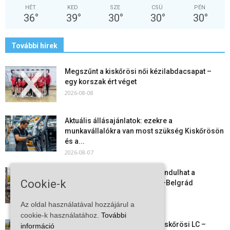
HÉT
KED
SZE
CSÜ
PÉN
36
°
39
°
30
°
30
°
30
°
További hírek
Megszűnt a kiskőrösi női kézilabdacsapat –
egy korszak ért véget
2026-08-08
Aktuális állásajánlatok: ezekre a
munkavállalókra van most szükség Kiskőrösön
és a...
2026-08-07
Vitézy Dávid: már ősszel újraindulhat a
Cookie-k
személyszállítás a Budapest–Belgrád
vasútvonalon
Az oldal használatával hozzájárul a
2026-08-06
cookie-k használatához.
További
Megkezdte a felkészülést a Kiskőrösi LC –
információ