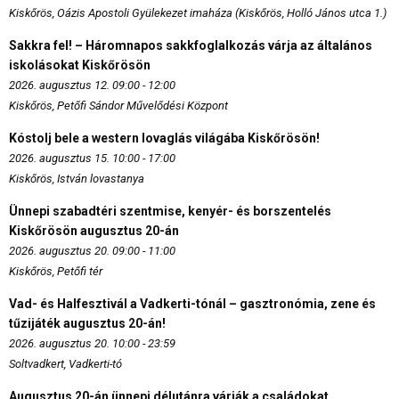
Kiskőrös, Oázis Apostoli Gyülekezet imaháza (Kiskőrös, Holló János utca 1.)
Sakkra fel! – Háromnapos sakkfoglalkozás várja az általános
iskolásokat Kiskőrösön
2026. augusztus 12. 09:00 - 12:00
Kiskőrös, Petőfi Sándor Művelődési Központ
Kóstolj bele a western lovaglás világába Kiskőrösön!
2026. augusztus 15. 10:00 - 17:00
Kiskőrös, István lovastanya
Ünnepi szabadtéri szentmise, kenyér- és borszentelés
Kiskőrösön augusztus 20-án
2026. augusztus 20. 09:00 - 11:00
Kiskőrös, Petőfi tér
Vad- és Halfesztivál a Vadkerti-tónál – gasztronómia, zene és
tűzijáték augusztus 20-án!
2026. augusztus 20. 10:00 - 23:59
Soltvadkert, Vadkerti-tó
Augusztus 20-án ünnepi délutánra várják a családokat