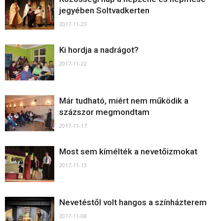
jegyében Soltvadkerten
2017-11-23
Ki hordja a nadrágot?
2017-11-22
Már tudható, miért nem működik a
százszor megmondtam
2017-11-17
Most sem kímélték a nevetőizmokat
2017-11-13
Nevetéstől volt hangos a színházterem
2017-11-08