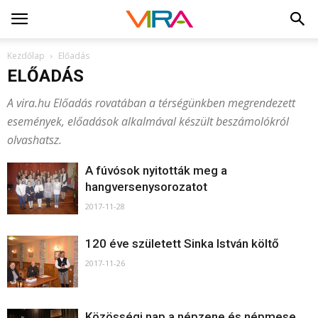
Kezdőlap
Előadás
ELŐADÁS
A vira.hu Előadás rovatában a térségünkben megrendezett
események, előadások alkalmával készült beszámolókról
olvashatsz.
A fúvósok nyitották meg a
hangversenysorozatot
2017-11-28
120 éve született Sinka István költő
2017-11-26
Közösségi nap a népzene és népmese